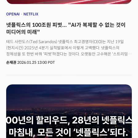
OPENAI
NETFLIX
넷플릭스의 100조원 피벗... "AI가 복제할 수 없는 것이
미디어의 미래"
테드 사란도스(Ted Sarandos) 넷플릭스 최고경영자(CEO)는 지난 19일
(현지시간) 2025년 4분기 실적발표에서 이렇게 고백했다. 넷플릭스의
정체성을 또 한번 바꿔 '피벗'하겠다는 것이다. 오랫동안 고수해온 '스트리밍
올인', '극장 배제', '광고 없는 프리미엄' 같은 원칙들을 내려놓겠다는
손재권
2026.01.25 13:00 PDT
것이었다고 선언했다. 그는 애널리스트들이 워너 인수 전략에 대해 질문이
쏟아지자 "인수 후에도 45일 극장 윈도우를 유지하겠다"고 발표하며 "100년
역사의 워너브라더스 IP와 콘텐츠에 대한 접근권을 확보한다. 조건과 통찰이
바뀐다(conditions change and insights change)"고 말했다. 애초
전문가들은 넷플릭스가 워너브라더스 인수 후에 극장 윈도를 최소한으로
축소하고 넷플릭스 독점 콘텐츠를 확대, 스트리밍 가입자 확대를 노릴
것이라고 봤다. 그러나 테드 사란도스는 기존 시스템 유지를 확인하며 워너
인수의 본질이 단순한 규모 확장이 아니라 'IP의 수직 통합'임을 설명했다.
이와 함께 실적발표에서 720억 달러(약 100조 원)를 들여 인수를
감행했는지, 더구나 대체 어떻게 이 천문학적 금액을 전액 현금으로 지불할 수
있는지에 대해 밝혔다. 더밀크는 넷플릭스의 전략은 향후 10년간 미디어
시장을 재편할 키워드 이기에 집중 분석한다. 결론부터 밝히면 이 것이다.