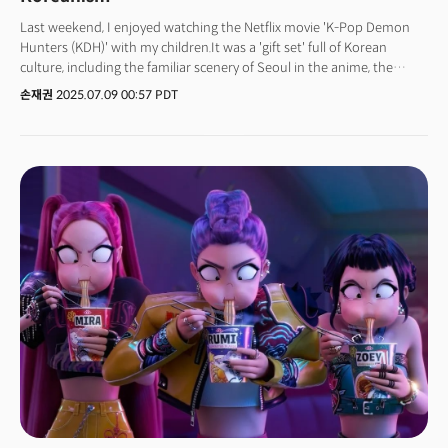
방식으로 바뀌고 극장 영화 산업의 붕괴는 가속화될 것으로 예상된다. 지난
Last weekend, I enjoyed watching the Netflix movie 'K-Pop Demon
10년간 지속된 '워너브라더스'의 주인 바뀜에 영향을 받지 않았던 한국도
Hunters (KDH)' with my children.It was a 'gift set' full of Korean
넷플릭스가 인수함으로써 직접적인 영향권에 들어가게 된다. K-콘텐츠에게
culture, including the familiar scenery of Seoul in the anime, the
이번 딜은 '양적 팽창'의 시대가 끝나고 '질적 생존'의 시대가 도래했음을
lifestyle and food of Koreans, the familiar girl group Huntrix, Namdol
알리는 신호탄이다. K-콘텐츠는 단순히 '재미있는 드라마'를 만드는 것을 넘어,
손재권
2025.07.09 00:57 PDT
(Saja Voice) wearing a lampshade with the concept of the 'Grim
해리포터나 배트맨 같은 '거대 글로벌 IP'와 공존하거나, 그들이 채워줄 수
Reaper', the tiger and magpie inspired by Korean traditional folk
없는 빈틈을 파고드는 정교한 포지셔닝이 필요하게 됐다. 더밀크는
tales, the Ilwol Obondo symbolizing the king, the indoor scenery
넷플릭스의 WBD 인수를 글로벌 미디어 지형의 '팍스 넷플리카(Pax Netflixa)'
overlooking the Han River, the fortress road of Naksan Park in
시대가 시작됐다고 분석하고 이번 딜의 의미와 전망. 그리고 한국 정부 및 K
Dongseong-dong, and cup noodles.This animation, which is all
콘텐츠 산업의 방향을 제언하는 시리즈를 연재한다.
'Korean', was not made in Korea. It is an American film made in the
United States with American capital. It was produced by 'Sony
Pictures', which became a masterpiece animation studio with its
unique mise-en-scène and directing while making Spider-Man, and it
is quickly spreading to homes and smartphones around the world
on the global streaming platform Netflix. It is a film directed by
Korean director Maggie Kang, who was born in Korea, immigrated to
Toronto, Canada, graduated from college in the United States, and
works for a famous animation studio. Since its release, KDH
has been ranked No. 1 on Netflix in 26 countries and has entered the
top 10 in 93 countries. The OST album debuted at No. 8 on the
Billboard 200 chart, making it the highest-performing soundtrack
released this year . This shows that Kedeheon is becoming a global