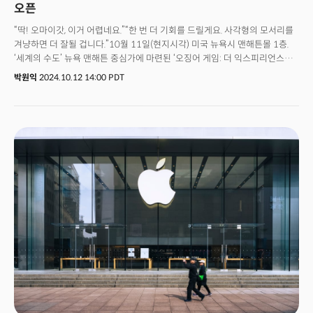
오픈
“딱! 오마이갓, 이거 어렵네요.”“한 번 더 기회를 드릴게요. 사각형의 모서리를
겨냥하면 더 잘될 겁니다.”10월 11일(현지시각) 미국 뉴욕시 맨해튼몰 1층.
‘세계의 수도’ 뉴욕 맨해튼 중심가에 마련된 ‘오징어 게임: 더 익스피리언스
(Squid Game: The Experience)’ 행사장에 딱지치기 소리가 울려
박원익
2024.10.12 14:00 PDT
퍼졌다. 넷플릭스 인기 TV 시리즈 오징어 게임에 등장하는 ‘딱지맨(배우
공유가 연기)’이 게임에 함께할 참가자를 모집하는 장면이 연출된 것이다.
오징어 게임으로 한국 민속놀이 딱지치기를 처음 접한 뉴요커들은 좀처럼
딱지를 넘기지는 못했지만, 얼굴에 웃음이 가득했다. 드라마 속에 직접 들어간
듯한 경험을 제공했기 때문이다. 정장 차림의 미국 딱지맨은 한 방문자가
딱지를 넘기는데 성공하자 “당신에게만 말해준다”며 행사장 내에 마련된 다른
게임에서 더 좋은 점수를 딸 수 있는 팁을 알려주기도 했다.