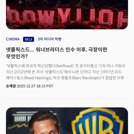
넷플릭스는 왜 워너 브라더스를 인수하려 했는가? 미디어의 미래를 어떻게
만들려 하나? 답은 'AI가 만들 수 없는 것'에 있다.
CINEMA
3차 미디어 빅뱅
NFLX
넷플릭스드... 워너브라더스 인수 이후, 극장이란
무엇인가?
'넷플릭스에 파괴적 혁신당했다(Netflixed)' 전 로이터통신 기자 지나 키팅이
지난 2012년에 쓴 저서 '넷플릭스드'에서 나온 단어다. 지난 1997년 리드
헤이스팅스(Reed Hastings), 마크 랜돌프(Marc Randolph)가 창업한 이후
20년 만에 미디어 지형을 근본에서부터 바꿔놓은 넷플릭스의 파괴적 혁신을
손재권
2025.12.27 18:15 PDT
동사처럼 만들어낸 단어다. 넷플릭스는 창업이후 비디오·DVD 대여(렌탈)를
바꿔놨고 집으로 배달해주는 모델을 만들어 시장을 파괴했다. 그리고 당시
미국 최대 비디오 렌탈 체인 '블록버스터'가 파산했다.넷플릭스는 약 20년
전인 지난 2007년 '온라인 스트리밍' 서비스를 전격 론칭하는 혁신을
단행했다. DVD 렌탈 사업을 접고 온라인 스트리밍 서비스를 시작한 것이다.
이어 2012년에는 자체 제작 드라마 '하우스 오브 카드'를 론칭해 직접 제작에
나서고 2016년에는 130여 개국 동시 서비스를 론칭하면서 진정한 글로벌
미디어를 선언했다.