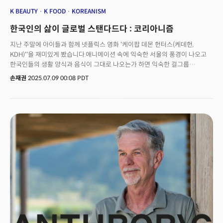
cultural phenomenon beyond just a content success.
K BEAUTY
K FOOD
KOREANISM
한국인의 삶이 글로벌 스탠다드다 : 코리아니즘
지난 주말에 아이들과 함께 넷플릭스 영화 '케이팝 데몬 헌터스(케데헌,
KDH)''을 재미있게 봤습니다.애니메이션 속에 익숙한 서울의 풍경이 나오고
한국인들의 생활 양식과 음식이 그대로 나오는가 하면 익숙한 걸그룹
헌트릭스, 누가봐도 '저승사자' 컨셉의 갓을 쓰고 도포를 입은 남돌
손재권
2025.07.09 00:08 PDT
(사자보이스), 우리 전통 민화에서 모티프를 딴 호랑이와 까치, 임금을
상징하는 일월오봉도, 한강이 보이는 실내 풍경과 주요 장면으로 나온 동숭동
낙산공원 성곽길, 컵라면까지 한국 문화가 한가득 들어간 '선물세트' 였습니다.
초등학생인 저의 두 딸 아이는 다소 생소할 수 있었는데 제가 "한국인임이
자랑스럽지?"란 물음에 자연스레 고개를 끄덕입니다. 모든 것이 '한국적'인
이 애니메이션은 한국에서 만든 게 아닙니다. 미국 자본으로 미국에서 만든
미국 영화입니다. 스파이더맨을 만들며 특유의 미장센과 연출로 명작
애니메이션 스튜디오 반열에 오른 '소니 픽처스'에서 제작했고 글로벌
스트리밍 플랫폼 넷플릭스를 타고 전 세계 안방과 스마트폰으로 빠르게
퍼지고 있습니다. 한국에서 태어나 캐나다 토론토로 이민을 간 후 미국에서
대학을 졸업하고 유명 애니메이션 스튜디오에서 활약하는 한국계 메기 강
감독의 작품입니다. 케데헌은 공개 후 26개국에서 넷플릭스 1위를
차지했으며, 93개국에서 톱10에 진입하는 성과를 거두고 있습니다. OST
앨범은 빌보드 200 차트 8위로 데뷔, 올해 발매 사운드트랙 중 최고 성적을