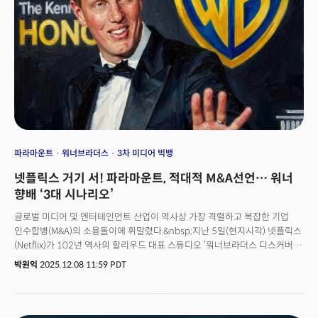
파라마운트
워너브라더스
3차 미디어 빅뱅
넷플릭스 거기 서! 파라마운트, 적대적 M&A선언… 워너
향배 ‘3대 시나리오’
글로벌 미디어 및 엔터테인먼트 산업이 역사상 가장 격렬하고 복잡한 기업
인수합병(M&A)의 소용돌이에 휘말렸다.&nbsp;지난 5일(현지시각) 넷플릭스
(Netflix)가 102년 역사의 할리우드 대표 스튜디오 ‘워너브라더스 디스커버리
(Warner Bros. Discovery, 이하 WBD)’ 인수에 전격 합의했다고 발표한 지
박원익
2025.12.08 11:59 PDT
사흘 만에 새로운 변수가 생긴 것이다.&nbsp;👉스트리밍 제국의 탄생…
넷플릭스-워너브라더스 ‘세기의 딜’ 이해하기8일 데이비드 엘리슨(David
Ellison)이 이끄는 파라마운트 스카이댄스(Paramount Skydance)는 WBD
전체에 대한 적대적 인수를 선언하며 다시 판을 흔들었다. 파라마운트는