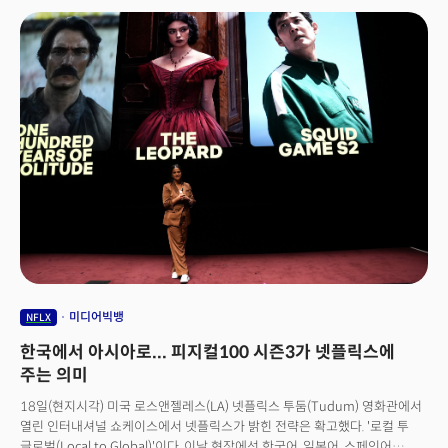
33억4700만달러(약 4조7524억원)을 기록했다고 밝혔다. 넷플릭스는
호실적에 힘입어 이날 주가도 1.19% 오른 973달러에 마감됐다.넷플릭스의
주가는 트럼프발 관세 전쟁 발발로 '경기 침체' 위기에 출렁이고 있지만
독주하고 있다. 올해 무역전쟁 영향으로 나스닥 시장이 16% 하락할 동안
넷플릭스 주가는 9% 올랐다. 구독료 기반의 안정적 수익구조 때문에
'경기방어주'로 인식되고 있기 때문이다. 경기가 침체되면 외식이나 여행보다
집에 머무는 시간이 길어지고 기분 전환하고자 하는 요구가 커지는데 이를
'넷플릭스'가 채워줄 수 있다는 평가 때문이다. 실제 경기 침체기에 소비자들은
200달러짜리 외식이나 300달러짜리 콘서트 티켓 대신, 상대적으로 저렴하게
느껴지는 넷플릭스 구독을 유지하는 경향이 나타난다. 지난 2022년 11월
출시한 '광고 요금제'도 대성공을 거뒀다. 2025년 2월 미국 내 신규 가입의
43%가 광고 지원 요금제를 선택했다. 넷플릭스는 오는 2030년까지 전 세계
광고 매출에서 약 90억 달러를 달성하는 것을 목표로 삼았는데 이는 회사의
새로운 성장 궤도를 열어줄 '캐시카우'로 평가받고 있다. 하지만 넷플릭스가
미디어 제국을 만들어가고 있는 것은 '경기방어' 때문은 아니다. 넷플릭스가
밝힌 소위 '비전 2030(WSJ에 보도된 내부 사업 회의 리포트)' 계획은
미디어빅뱅
NFLX
스트리밍 서비스를 넘어 세계에서 가장 큰 TV 네트워크라는 리드 헤이스팅스
한국에서 아시아로... 피지컬100 시즌3가 넷플릭스에
창업자의 비전을 실현하려는 것이다.
주는 의미
18일(현지시각) 미국 로스앤젤레스(LA) 넷플릭스 투둠(Tudum) 영화관에서
열린 인터내셔널 쇼케이스에서 넷플릭스가 밝힌 전략은 확고했다. '로컬 투
글로벌(Local to Global)'이다. 이날 현장에선 한국어, 일본어, 스페인어