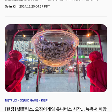
등으로 제작한 신규 콘텐츠를 대거 발표했다. 이때 행사 상당수 시간을
Sejin Kim
2024.11.20 04:39 PDT
피지컬100 시즌3 제작 확정 소식과 함께 오징어게임2 등 국내 작품의 티저
영상 재생에 할애해 넷플릭스 내 한국 콘텐츠의 중요도를 반증했다.
넷플릭스는 콘텐츠 제작지를 할리우드에서 미국 외 지역으로 이동시키고
있다. 콘텐츠 소비방식도 마찬가지다. 사람들이 정교한 ‘취향저격’ 콘텐츠를
보게 하고, 미국인에게는 자막이 있는 해외 콘텐츠를 보게 한다. 벨라 바자리아
넷플릭스 최고콘텐츠책임자(CCO)는 현장에서 “아주 좋은 콘텐츠를 전 세계
곳곳에서 만들고 현지 시청자를 노린다”면서 “그리고 그걸 모두가 보게 쉽게
하는 것. 이게 우리의 전략”이라고 말했다.
NETFLIX
SQUID GAME
K컬처
[현장] 넷플릭스, 오징어게임 유니버스 시작... 뉴욕서 매장