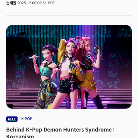
드라마'의 대명사였기 때문이다. HBO는 홈 박스오피스(Home Box Office)의
손재권
2025.12.08 09:51 PDT
약자다. 집에서도 HBO를 보려면 유료 방송을 시청하면서도 돈을 더 내야했다.
'웨스트윙' '왕좌의 게임' '프렌즈' '빅뱅이론' 등 시대를 대표하는 드라마를
히트시켰다. 그러나 리드 헤이스팅스는 인터뷰에서 HBO를 넘어설 수 있다고
자신했다. 그는 "HBO는 훌륭한 콘텐츠로 케이블 시장을 재정의했습니다.
HBO는 위대한 콘텐츠 회사이지만 위대한 테크 회사는 아니죠. 이것이
넷플릭스와 HBO의 차이입니다"고 말했다. 테드 사란도스도 "하우스 오브
카드 이후 사람들이 계속 말합니다. 앞으로 넷플릭스는 HBO처럼 되려는
건가요?' 저는 말합니다. 아뇨, 아뇨, 아뇨. HBO가 넷플릭스처럼 되어야 합니다.
우리는 그들이 우리가 하는 모든 것을 정말 잘하게 되기 전에, 오리지널을
잘하면 됩니다"고 말했다. '하우스 오브 카드'로 오리지널 콘텐츠 제작을
시작한 넷플릭스에게 HBO는 넘어야할 큰 산이었다. 하지만 그로부터 10여년
후인 2025년, 넷플릭스는 HBO를 사버렸다. HBO뿐만이 아니다. 해리포터,
UC유니버스, 반지의 제왕 등 초대형 글로벌 프랜차이즈, 카사블랑카, 오즈의
마법사, 바람과함께 사라지다 등 클래식, 매드맥스, 매트릭스, 블레이드러너,
바비 등 블록버스터, 소프라노스, 유포리아, 테드 라소 등 드라마 시리즈 등
슈퍼IP를 제작, 보유한 워너브러더스 디스커버리(WBD)의 TV·영화
스튜디오와 스트리밍 부문을 720억 달러(약 106조 원)에 인수하기로 한
것이다. 👉 스트리밍 제국의 탄생… 넷플릭스-워너브라더스 ‘세기의 딜’
이해하기넷플릭스의 워너브라더스 인수는 단순히 전략적 움직임 이상의
K POP
NFLX
의미를 지닌다. 지난 100년간 전세계 문화 예술은 물론, 정치 경제, 사회까지
Behind K-Pop Demon Hunters Syndrome :
지대한 영향을 미친 헐리우드가 실리콘밸리에서 탄생한 테크 기업 넷플릭스에
의해 정복당한 것이다. 또 글로벌 미디어 지형이 넷플릭스가 표준이 되는
Koreanism