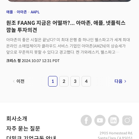
애플
아마존
AAPL
원조 FAANG 지금은 어떨까?... 아마존, 애플, 넷플릭스
깜놀 투자의견
아마존의 좋은 시절은 끝났다? 미 최대 은행 중 하나인 웰스파고가 세계 최대
온라인 소매업체이자 클라우드 서비스 기업인 아마존(AMZN)의 상승세가
앞으로 꾸준하지 못할 수 있다고 경고했다. 켄 가와레스키, 웰스파고
애널리스트는 아마존에 대한 투자의견을 이전의 '비중확대'에서
크리스 정
2024.10.07 12:31 PDT
'동일비중'으로 하향 조정하고 목표 주가를 225달러에서 183달러로 하향
조정했다. 가와레스키는 아마존이 2023년 6월 이후 43%가 상승하며
S&P500의 29% 상승률을 크게 앞서는 모습을 보였지만 앞으로 이러한
이전
1
2
3
4
다음
성장세가 지속되지 않을 수 있다고 주장했다. 그는 아마존에 대한 투자등급을
강등한 이유로 2가지 리스크를 꼽았다. 첫번째는 수익성에 대한 우려로
아마존의 클라우드 서비스인 AWS와 리테일 분야에서 작년부터 긍정적인
전망이 제기됐지만 "마진의 확장이 선형적으로 이루어지지 않을 가능성이
높다."고 주장했다. 그는 지난해 AWS와 북미 리테일 부문의 두 핵심 사업이
긍정적인 전환점에 도달하며 "시장의 기대가 과도했을 가능성이 있다."고
회사소개
언급했다. 두 번째 리스크는 점점 치열해지는 월마트(WMT)와의 경쟁이다.
웰스파고는 한때 세계 최대 리테일러였던 월마트가 "아마존의 주요 경쟁자로
자주 묻는 질문
다시 부상하고 있다."고 평가하며 월마트의 저렴한 가격과 프라임 수준의 배송
2905 Homestead Rd,
더밀크 기업구독 안내
Santa Clara, CA 95051