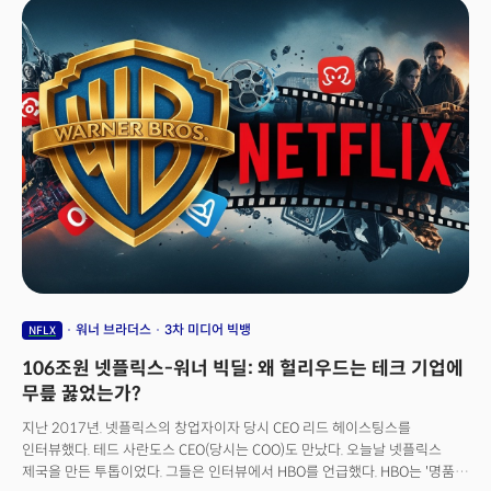
넷플릭스보다 높은 현금 대가를 제시하며 WBD 주주들을 향해 직접적인
구애를 시작했다.👉106조원 넷플릭스-워너 빅딜: 왜 헐리우드는 테크 기업에
무릎 꿇었는가?특히 도널드 트럼프 미국 대통령이 이번 인수전과 관련한
직접적인 의견을 표명하며 정치적 아젠다로까지 사안이 확장되는 분위기다.
트럼프 대통령은 넷플릭스의 인수 합의 발표 후 “문제가 될 수 있다”고 말하며
넷플릭스의 독점력 강화에 대한 우려를 밝혔다. 업계에서는 데이비드 엘리슨
파라마운트 CEO의 부친인 래리 엘리슨(Larry Ellison) 오라클 창업자가 개입,
정치적 역학이 작용할 수 있다는 관측도 제기된다.&nbsp;
워너 브라더스
3차 미디어 빅뱅
NFLX
106조원 넷플릭스-워너 빅딜: 왜 헐리우드는 테크 기업에
무릎 꿇었는가?
지난 2017년. 넷플릭스의 창업자이자 당시 CEO 리드 헤이스팅스를
인터뷰했다. 테드 사란도스 CEO(당시는 COO)도 만났다. 오늘날 넷플릭스
제국을 만든 투톱이었다. 그들은 인터뷰에서 HBO를 언급했다. HBO는 '명품