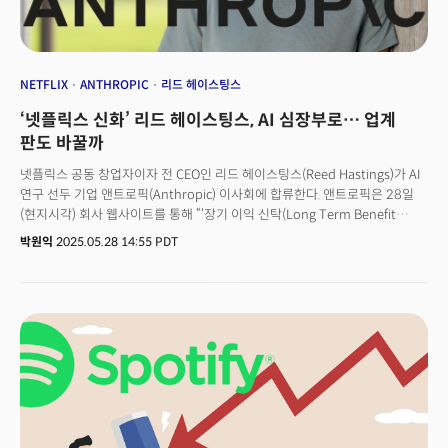
기록했습니다. 이는 케데헌이 단순한 콘텐츠적인 성공을 넘어 글로벌 문화
현상으로 자리 잡아 가고 있음을 보여줍니다.
NETFLIX
ANTHROPIC
리드 헤이스팅스
‘넷플릭스 신화’ 리드 헤이스팅스, AI 심장부로… 업계
판도 바꿀까
넷플릭스 공동 창업자이자 전 CEO인 리드 헤이스팅스(Reed Hastings)가 AI
연구 선두 기업 앤트로픽(Anthropic) 이사회에 합류한다. 앤트로픽은 28일
(현지시각) 회사 웹사이트를 통해 “‘장기 이익 신탁(Long Term Benefit
Trust, LTBT)’이 리드 헤이스팅스 넷플릭스 공동 창업자를 앤트로픽 이사로
박원익
2025.05.28 14:55 PDT
임명했다”고 발표했다. 장기 이익 신탁은 재정적으로 이해관계가 없는 5명의
위원으로 구성된 독립적인 기구로, 시간이 지남에 따라 늘어날 앤트로픽
이사회의 일부(궁극적으로는 이사회의 과반수)를 선출 및 해임할 수 있는
권한을 갖고 있다.강력한 영향력을 지닌 최첨단 AI를 개발하고 유지한다는
앤트로픽의 사명에 따라 회사를 운영할 수 있도록 설계해 둔 독특한
지배구조다.