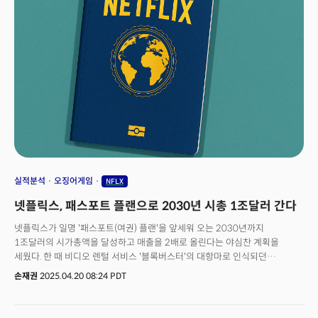
그 좋은 예가 바로 넷플릭스(NFLX)라 할 수 있을 것이다. 사람들은 경기 둔화
국면에서 외식과 여행을 자제하는 반면 집에서 넷플릭스와 같은 방송을 더
즐겨볼 가능성이 높기 때문이다. 넷플릭스가 '매그니피센트 7'에 포함되지는
못하지만 올해 그 어느 기업보다 강력한 실적과 올해 17%에 달하는 주가
상승세를 보이는 것은 바로 이런 이유라 할 수 있을 것이다. 그런 측면에서
음악 스트리밍의 대표주자 스포티파이(SPOT)와 벨링브랜드(BRBR)는 강력한
성장에 경기 방어주의 성향까지 갖춘 기조에 완벽하게 부합하는 기업들이다.
실적분석
오징어게임
NFLX
넷플릭스, 패스포트 플랜으로 2030년 시총 1조달러 간다
넷플릭스가 일명 '패스포트(여권) 플랜'을 앞세워 오는 2030년까지
1조달러의 시가총액을 달성하고 매출을 2배로 올린다는 야심찬 계획을
세웠다. 한 때 비디오 렌털 서비스 '블록버스터'의 대항마로 인식되던
스타트업이 이제는 세계에서 가장 큰 TV 네트워크가 되겠다는 비전을
손재권
2025.04.20 08:24 PDT
실현하고 있어 향후 실행이 주목된다.넷플릭스는 지난 17일(현지시각)
실적발표를 통해 지난 1분기(1∼3월) 매출은 전년 동기대비 12.5%가 늘어난
105억4300만달러(약 14조9700억원), 영업이익은 27% 늘어난