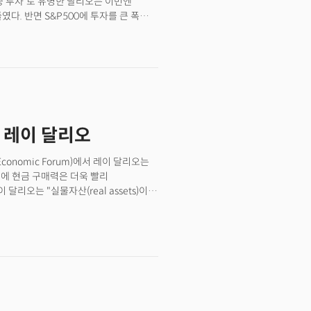
친중 투자'로 유명한 달리오는 이번엔
다. 반면 S&P500에 투자를 큰 폭으로
차지하고, 패시브투자(ETF)를 제외하면
 레이 달리오
onomic Forum)에서 레이 달리오는
기에 현금 구매력은 더욱 빨리
리오는 "실물자산(real assets)이
산으로 원자재, 부동산 및 토지 등이 이에
플레이션을 향해 가고있다는 의견을 지난
 수익을 낼 수 있는 자산이 최고의
치는 248억 달러이지만 브리지워터의 총
투자하고있는 미국에 리스트 되어있는
리지워터가 운용하고있는 펀드는 세가지로
 메이저 마켓(Pure Alpha Major