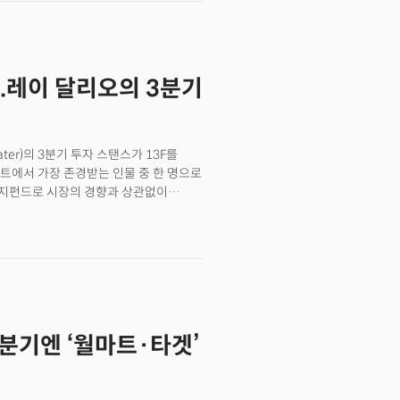
셔 연례 주주총회에서 사탕을 우적우적
이라면 충격입니다. 찰리 멍거 99세,
까요? 삶의 마지막 챕터에서 그들의 모든
일지도 모르는데 우린 너무
..레이 달리오의 3분기
습니다. 그는 워런 버핏이 단지 싸다는
 멍거는 '정말 훌륭한 기업을 공정한
없었다면 워런 버핏은 1960년대
 것이라는 평가가 나옵니다. 멍거의
er)의 3분기 투자 스탠스가 13F를
니다. 투자 대가들은 우리에게 어떤
트에서 가장 존경받는 인물 중 한 명으로
분석을 통해 이들의 숨겨진 뜻과 전략을
 헤지펀드로 시장의 경향과 상관없이
All Weather Fund) 펀드로
1년부터 2022년까지 연평균 수익률
다. 특히 레이 달리오는 위기상황에서도
다.
3분기엔 ‘월마트·타겟’