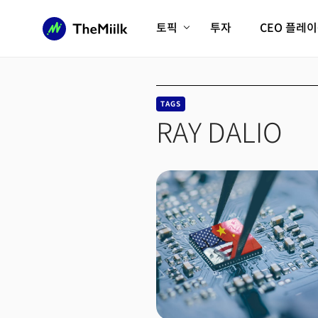
토픽
투자
CEO 플레
에이전틱AI시대
롱제비티/헬스케어
인프라/에너지
미국대전환
TAGS
피지컬AI/로봇
디지털자산
RAY DALIO
AX비즈니스혁명
미래 교육/직업
전체 기사 보기