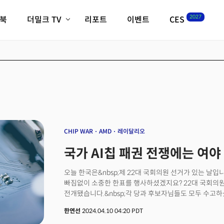
2027
이북
더밀크 TV
리포트
이벤트
CES
전체기사
K-웨이브
최신비디오
비디오
스타트업
혁신원정대
역사 및 개요
인자기(사람,돈,기술 이야기)
필드 가이드
크리스의 뉴욕 시그널
CES2027 with TheM
더밀크 아카데미
CHIP WAR
AMD
레이달리오
더웨이브/트렌드쇼
국가 AI칩 패권 전쟁에는 여야
밸리토크
오늘 한국은&nbsp;제 22대 국회의원 선거가 있는 날
빠짐없이 소중한 한표를 행사하셨겠지요? 22대 국회의
전개됐습니다.&nbsp;각 당과 후보자님들도 모두 수고
아쉬웠던 점은 정쟁에 휩쓸린 나머지 나라와 국민을 위한
한연선
2024.04.10 04:20 PDT
당면한 문제가 많은데 여야없이 한 목소리로 해결하겠다