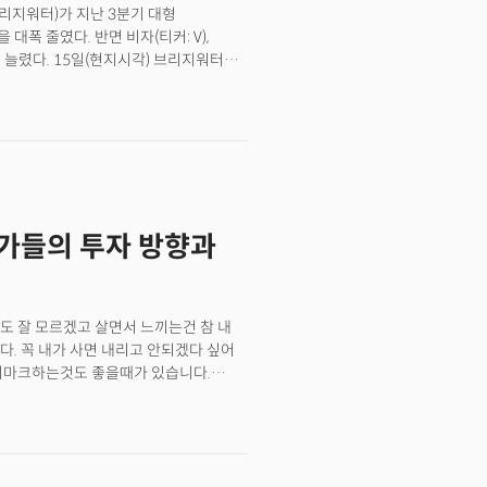
리지워터)가 지난 3분기 대형
 대폭 줄였다. 반면 비자(티커: V),
 늘렸다. 15일(현지시각) 브리지워터가
 내역 공시 ‘13F’에 따르면
2분기 대비 16% 감소했다. 보유 지분
은 신용카드 회사의 비중을 대폭
 비중을 대폭 줄였다. 브리지워터는
p)10 종목의 비중이 32%를 차지했고,
TF)를 제외한 섹터별 투자 동향을 보면
됐다.
.대가들의 투자 방향과
도 잘 모르겠고 살면서 느끼는건 참 내
. 꼭 내가 사면 내리고 안되겠다 싶어
벤치마크하는것도 좋을때가 있습니다.
 있을까? 그래서 오늘은 대가들이 지난
석해보도록 하겠습니다.