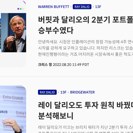
WARREN BUFFETT
13F
RAY DALIO
버핏과 달리오의 2분기 포트폴
승부수였다
안녕하세요. 시장은 인플레이션의 정점 가능성에 4주 연
시작을 강하게 요구하고 있습니다. 하지만 리스크는 있습
현재진행형이라는 거죠.어지러운 시장속에서 좋은 척도가
이해하는겁니다. 지난 15일(현지시각) 미 증권거래위원회
크리스 정
2022.08.20 11:49 PDT
투자하는 기관의 포트폴리오를 공개했습니다. 바로 13F
현인 워런버핏과 세계 최대 헤지펀드인 브릿지워터의 
주시할만합니다. 이들의 2분기 투자 스탠스 변화가 무
13F
BRIDGEWATER
RAY DALIO
레이 달리오도 투자 원칙 바꿨다.
분석해보니
레이 달리오가 이끄는 브리지 워터가 지난 2분기 투자 스