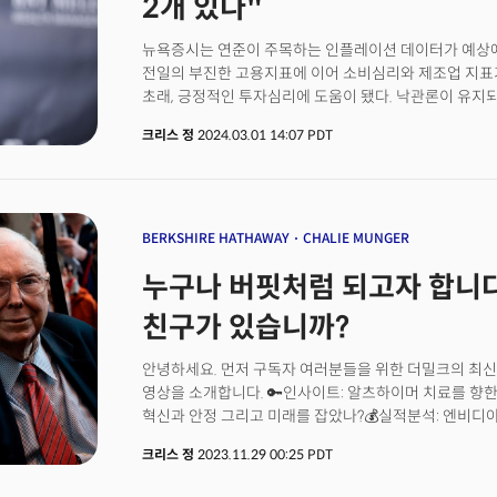
2개 있다"
레이 달리오의 핵심 성공 원칙 중 하나는 '새로운 아이디
것이다. 그는 2007년 글로벌 금융 위기를 예측했고 브
뉴욕증시는 연준이 주목하는 인플레이션 데이터가 예상에
헤지펀드로 성장할 수 있었다.&nbsp;레이 달리오는 회
전일의 부진한 고용지표에 이어 소비심리와 제조업 지표
상황을 예측하고, 대처 가능한 수백 개의 원칙을 마련했다
초래, 긍정적인 투자심리에 도움이 됐다. 낙관론이 유지
<원칙(Principles)>은 지난 2017년 출간 이후 35만
확실히 옅어졌다는 평이다. 여전히 월가는 6월 금리인
들여다 보려면&nbsp;<원칙>을 꼭 읽어야 한다. 그 전
크리스 정
2024.03.01 14:07 PDT
없다는 주장이다. 연준이 느긋한 입장을 보이고 있지만 
풍요롭게 해준 추천도서를 읽어보자. 레이 달리오의 추천서
받기 시작했다는 시그널은 수면 위로 떠오르고 있다. 글
새로운 시각으로 세상을 보게 해주는 통찰을 다룬 책들로
엇갈렸다. 중국 제조업 지표는 5개월 연속 경기위축을 시
실패를 좋은 경험으로 소화하며 성장을 거듭해온 한 거장
가장 빠른 속도로 위축 영역으로 진입했다. 반면 한국은
것이다. &nbsp;
전년 대비 4.8%가 증가했다. 최근 중국을 제치고 새로
BERKSHIRE HATHAWAY
CHALIE MUNGER
경제성장이 강력한 민간소비와 제조 및 건설업 활동에 힘
누구나 버핏처럼 되고자 합니다
예상을 상회했다. 🔥 S&P500은 지난 10월 이후 단 
역대급의 상승세를 기록하고 있다. 그동안 지수는 23.6%
친구가 있습니까?
한번도 일어나지 않은 일이다. 비슷한 경우는 2008년 -
완연한 강세장으로 진입하며 멜트업 상승세를 연출하고 
안녕하세요. 먼저 구독자 여러분들을 위한 더밀크의 최신
영상을 소개합니다. 🔑인사이트: 알츠하이머 치료를 향한 
혁신과 안정 그리고 미래를 잡았나?💰실적분석: 엔비디아
투자의견: 엔비디아의 압도적 리더십과 성장동력에 주목하
크리스 정
2023.11.29 00:25 PDT
바닥쳤다" ADI 매수 의견 워런 버핏의 평생의 벗이자 파
나이로 별세했다는 소식입니다. 저는 지난해 버크셔 주총