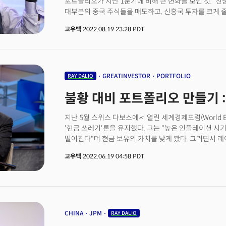
포트폴리오가 지난 1분기에 비해 큰 변화를 보인 것. '
대부분의 중국 주식들을 매도하고, 신흥국 투자를 크게 줄였
늘렸다. 포트폴리오 Top 20는 전체 비중의 약 40%를 
고우백
2022.08.19 23:28 PDT
필수소비재와 헬스케어 섹터에 투자가 집중 돼 있다.
GREATINVESTOR
PORTFOLIO
RAY DALIO
불황 대비 포트폴리오 만들기 :
지난 5월 스위스 다보스에서 열린 세계경제포럼(World Ec
'현금 쓰레기'론을 유지했다. 그는 "높은 인플레이션 시
떨어진다"며 현금 보유의 가치를 낮게 봤다. 그러면서 레이 달
좋은 투자가 될수 있다"고 주장했다. 실물 자산은 유형자
고우백
2022.06.19 04:58 PDT
해당한다. 레이달리오는 현재 시장을 70년대식 스태그
분기에 이어 유지하고 있으며 이러한 환경에서는 실질적인
투자라고 생각한다고 전했다.*참고: 13F 포트폴리오 가
운용 자산은 약 2,350억 달러다. 즉, 브리지워터가 
종목들은 전체 운용 자산의 약 10%만을 차지한다. 브
퓨어알파(Pure Alpha), 올웨더(All Weather), 퓨어 알파
CHINA
JPM
RAY DALIO
Market)이 있다.