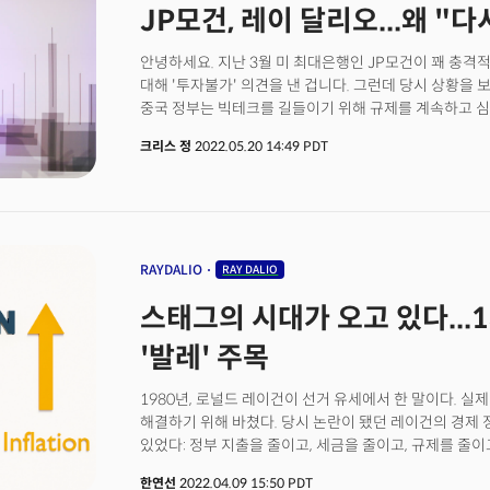
JP모건, 레이 달리오...왜 "
안녕하세요. 지난 3월 미 최대은행인 JP모건이 꽤 충격
대해 '투자불가' 의견을 낸 겁니다. 그런데 당시 상황을
중국 정부는 빅테크를 길들이기 위해 규제를 계속하고 심
미국 투자자들에게 제대로 된 회계장부를 공개하지 않고
크리스 정
2022.05.20 14:49 PDT
두 달이 지난 지금 JP모건은 중국 기술주에 대한 투자불
일제히 의견을 상향 조정합니다. 그런데 이런 움직임은 
헤지펀드이자 억만장자 투자자로 유명한 레이 달리오의 
지분을 추가한 것이 중국 기업이 대거 들어가 있는 이머
중국기업입니다.
RAYDALIO
RAY DALIO
스태그의 시대가 오고 있다...
'발레' 주목
1980년, 로널드 레이건이 선거 유세에서 한 말이다. 실제
해결하기 위해 바쳤다. 당시 논란이 됐던 레이건의 경제 
있었다: 정부 지출을 줄이고, 세금을 줄이고, 규제를 줄이
제어하는 것이었다.당시 반대론자들은 레이건의 정책이 
한연선
2022.04.09 15:50 PDT