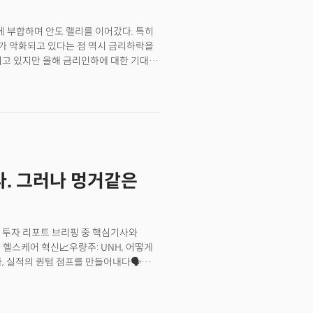
어에 대해 급진적인 열린 마음'을 갖는
리지워터는 위기에 수익을 내는 독보적인
 부합하며 안도 랠리를 이어갔다. 특히
사 경영에서 발생할 수 있는 거의 모든
가 악화되고 있다는 점 역시 금리하락을
. 그의 인생과 투자 철학이 담긴 첫 저서
되고 있지만 올해 금리인하에 대한 기대는
 부 이상 판매됐다.&nbsp;그의 세계를 제대로
하 가능성을 보고있지만 연준은 급할것이
에 워밍업으로 레이 달리오의 지적 토양을
미국 기업과 소비자들이 고금리에 충격을
들은 역사, 전설, 과학 이론들 속에서
로벌 경제 역시 주가와는 반대로 지표는
 가득하다. 우연한 기회를 행운으로,
사했고 일본 역시 공장활동이 3년 만에
의 철학을 조금이나마 엿볼 수 있을
 글로벌 반도체 수요의 회복으로 수출이
운 신흥국 리더로 떠오른 인도는 4분기
입어 8.4%나 성장해 시장의 모든
. 그러나 멍거같은
2%의 풀백(마감기준)도 허용하지 않는
가 상승했고 이는 지난 20년간 단
22.8%의 하락장이 유일하다. 미국 증시는
있다.
 투자 리포트 브리핑 중 핵심기사와
헬스케어 혁신📈우량주: UNH, 어떻게
, 실적의 퀀텀 점프를 만들어내다🗣️
라📋투자노트: 모건스탠리, "반도체
트너였던 찰리 멍거가 향년 99세의
 취재를 다녀왔었는데요. 거의 100년을