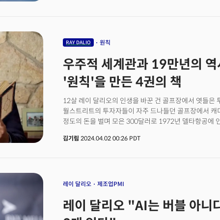
미국에서도 올해 대선이 있기 때문에 선거 열기가 뜨거운
모으는 정책이 있습니다.&nbsp;바로&nbsp;'AI 반도체 
입니다.&nbsp;미국의 리더는 너나없이 한목소리로 AI 
발전에 결정적 영향을 줄 것이며,&nbsp;국가간 패권전
모으고 있습니다.&nbsp;특히 '산업의 쌀'이라 불리는 반
원칙
RAY DALIO
'군비경쟁' 수준으로 투자되고 있습니다.&nbsp;기업들과
우주적 세계관과 19만년의 역사
&nbsp;AI칩 개발에 매진하는 이유, 이 전쟁의 승자를 
안보를 위하고 미래 산업의 핵심 먹거리를 찾고 확보하기 
'원칙'을 만든 4권의 책
오픈AI CEO부터 리사 수 AMD CEO까지, AI칩 전쟁
성과는 미래 사회의 핵심 먹거리를 발견하는데 중요한&nbs
12살 레이 달리오의 인생을 바꾼 건 골프장에서 엿들은 
<CEO 포커스> 19호에서는&nbsp;200조 시장, AI칩 
월스트리트의 투자자들이 자주 드나들던 골프장에서 캐디로
부수다. 헤지펀드&nbsp;대부, 레이 달리오의 '원칙'을 
정도의 돈을 벌며 모은 300달러로 1972년 델타항공에
항공의 주식을 매입한다.당시 레이 달리오는 투자금의 3
김기림
2024.04.02 00:26 PDT
억만장자로 가는 첫 걸음을 내디뎠다. 이를 시작으로 고
사고 팔기를 반복했고, 26세가 되던 1975년 '브리지
설립한다.&nbsp;30년이 지난 지금 회사는 세계에서 가장
억만장자의 반열에 올려두었다. 이 과정에서 레이 달리오가
당시 월스트리트에서 가장 유행하던 주식 투자 방식인 
레이 달리오
제조업PMI
투자를 했었다.&nbsp;미군의 베트남 참전 이후 미국 
레이 달리오 "AI는 버블 아니다
이어가던 레이 달리오는 상당한 돈을 잃게 된다. 이를 계
자체를 공부하게 된다. 주가에 영향을 미치는 건 기업의 