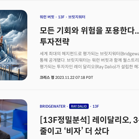
건강히 사신 분이니 호상(好喪)이라고 해야겠지만 버크
씹고 콜라를 몇 캔이나 마시던 모습이 선한 저에게는 충격
워런 버핏 93세의 나이가 너무 당연하게 여겨졌던 것일
워런 버핏
13F
브릿지워터
지혜와 지식을 짜내 힘겹게 우리에게 전하고 있었던 것
모든 기회와 위험을 포용한다.
냉소적이었을지도 모릅니다. 찰리 멍거는 위대한 2인자였
이유만으로 그저 그런 회사를 사지 않도록 조언했습니다.
투자전략
가격에' 인수할 수 있도록 원칙을 만들었습니다. 멍거가 
수많았던 가치 투자자들 처럼 무명의 투자자로 머물렀을
세계 최대의 헤지펀드로 평가되는 브릿지워터(Bridgewat
조력으로 지구상에서 가장 부유한 사람 중 한 명이 됐습
통해 공개됐다. 브릿지워터는 워런 버핏과 함께 월스트리
메시지를 던지고 있을까요? 더밀크는 지난 3분기 13F 
평가되는 투자자인 레이 달리오(Ray Dalio)가 설립한
알아보고자 했습니다.
꾸준한 성과를 만들어내는 퓨어알파 (Pure Alpha)와 올웨더(
크리스 정
2023.11.22 07:18 PDT
유명하다. 브릿지워터의 주력 펀드인 퓨어알파11은 199
11.4%로 시장 지수를 능가하는 수익률을 기록한 바 있
꾸준한 성과를 낼 수 있는 선구안을 지닌 것으로도 유명하
BRIDGEWATER
13F
RAY DALIO
[13F정밀분석] 레이달리오, 
줄이고 ‘비자’ 더 샀다