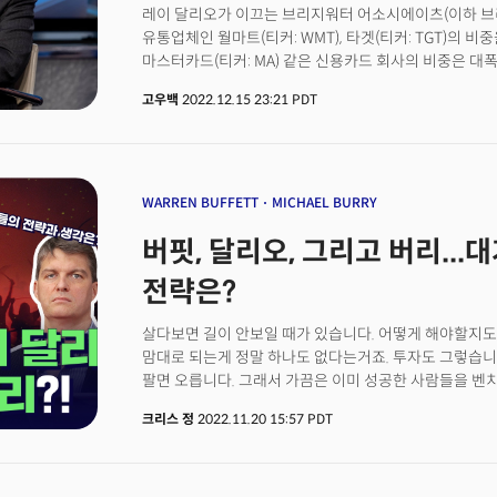
레이 달리오가 이끄는 브리지워터 어소시에이츠(이하 브
유통업체인 월마트(티커: WMT), 타겟(티커: TGT)의 비중을
마스터카드(티커: MA) 같은 신용카드 회사의 비중은 대폭
미국 SEC(증권거래위원회)에 보고한 3분기 보유 지분 변동
고우백
2022.12.15 23:21 PDT
브리지워터의 3분기 포트폴리오 가치는 약 198억달러로 
비중 면에서 가장 눈에 띄는 변화는 비자, 마스터카드 같
늘렸다는 점이다. 반면 대형 유통업체인 월마트와 타켓의
1000개 이상의 종목에 투자하고 있다. 포트폴리오 톱(To
톱20는 전체 비중의 약 45%를 차지했다. 패시브투자(E
WARREN BUFFETT
MICHAEL BURRY
필수소비재(29%)와 헬스케어 섹터(18%)에 투자가 집중
버핏, 달리오, 그리고 버리..
전략은?
살다보면 길이 안보일 때가 있습니다. 어떻게 해야할지도
맘대로 되는게 정말 하나도 없다는거죠. 투자도 그렇습니다
팔면 오릅니다. 그래서 가끔은 이미 성공한 사람들을 
대가들은 지금같은 혼란스러운 장에서 무슨 생각을 하고
크리스 정
2022.11.20 15:57 PDT
분기 어떤 투자를 했는지를 살펴보는 13F 보고서를 분