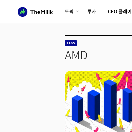
토픽
투자
CEO 플레
에이전틱AI시대
롱제비티/헬스케어
인프라/에너지
미국대전환
TAGS
피지컬AI/로봇
디지털자산
AMD
AX비즈니스혁명
미래 교육/직업
전체 기사 보기