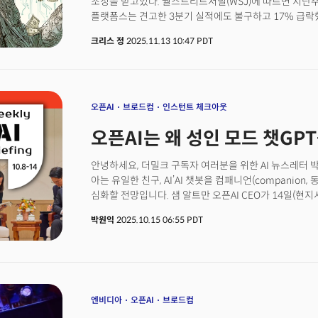
조정을 받고있다. 월스트리트저널(WSJ)에 따르면 지난주
플랫폼스는 견고한 3분기 실적에도 불구하고 17% 급락
돌파한 뒤 8% 조정을 받았다.시장이 흔들린 이유는 명확하
크리스 정
2025.11.13 10:47 PDT
기대 격차가 지속적으로 벌어지고 있기 때문이다. 가장 대
4000억 달러를 투자하겠다고 밝혔지만, 현재 연매출은 
2028년까지 누적 손실이 740억 달러에 이를 것으로 
깊어지자 CEO인 샘 알트만은 지난주 X에서 "최근 지출
이해한다"며 소비자 기기, 로보틱스, AI 클라우드 서비스
오픈AI
브로드컴
인스턴트 체크아웃
언급했다.그러나 해명이 필요하다는 것 자체가 시장에 확
오픈AI는 왜 성인 모드 챗GP
수익원들이 아직 존재조차 하지 않는다는 점에서 시장의
오픈AI만의 이야기가 아니라는 점이다. 특히 AI 인프라
점에서 이는 더욱 그렇다.
안녕하세요, 더밀크 구독자 여러분을 위한 AI 뉴스레터 
아는 유일한 친구, AI’AI 챗봇을 컴패니언(companio
심화할 전망입니다. 샘 알트만 오픈AI CEO가 14일(현
발표했기 때문입니다. 챗GPT는 전 세계 8억 명의 주간활
박원익
2025.10.15 06:55 PDT
사용되는 AI 애플리케이션입니다. 알트만 CEO는 “몇 주
챗GPT 새 버전을 출시할 계획”이라며 “심각한 정신 건
확보, 대부분의 경우 안전하게 제한을 완화할 수 있게 됐
심각한 위험성 때문에 지난 8월 GPT-5 버전 챗GPT를 
빗장을 풀겠다는 것이죠.
엔비디아
오픈AI
브로드컴