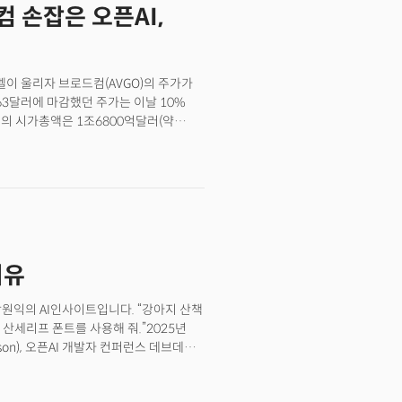
 손잡은 오픈AI,
 벨이 울리자 브로드컴(AVGO)의 주가가
.63달러에 마감했던 주가는 이날 10%
컴의 시가총액은 1조6800억달러(약
시장을 뒤흔든 파동의 진원지는 AI 분야의
드컴과 수십억 달러 규모로 다년간 전략적
 맞춤형 AI 가속기(accelerator,
을 공식화한 것.오픈AI가 보여준 일련의
도가 근본적으로 재편되고 있음을 알리는
D와의 6GW와트 규모 파트너십 체결에
AI 모델에 이르기까지 AI 기술 스택
이유
박원익의 AI인사이트입니다. “강아지 산책
산세리프 폰트를 사용해 줘.”2025년
son), 오픈AI 개발자 컨퍼런스 데브데이
던 ‘텍스트 기반 답변’ 대신 놀라운 광경이
‘캔바(Canva)’가 자연스럽게 구동된