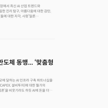
장에서 최신 AI 산업 트렌드와
한 진리 탐구, 아름다움에 대한 감탄,
별들에 대한 자각, 사랑’일론
계정에 고정 게시글로 올려 둔 내용입니다.
rstand the Universe)’에서 인류애,
 인류가 유토피아에 도달할 수 있을
반도체 동맹... ‘맞춤형
 규모에 달하는 AI 인프라 구축 파트너십을
APEX, 설비투자)에 대한 월가의
품론’을 비웃기라도 하듯 AI에 돈을 더
 주가는 장중 8% 이상 급등했다. 메타를
맞춤형 칩(ASIC) 개발을 가속하는 기술
PU의 입지가 좁아지는 것 아니냐는