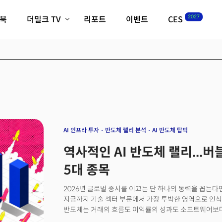
2027
이북
더밀크 TV
리포트
이벤트
CES
전체기사
K-웨이브
최신비디오
비디오
스타트업
혁신원정대
역사 및 개요
인자기(사람,돈,기술 이야기)
필드 가이드
크리스의 뉴욕 시그널
CES2027 with TheM
더밀크 아카데미
AI 인프라 투자
반도체 랠리 분석
AI 반도체 탑픽
더웨이브/트렌드쇼
역사적인 AI 반도체 랠리...
밸리토크
5대 종목
2026년 글로벌 증시를 이끄는 단 하나의 동력을 꼽는다
지금까지 기술 섹터 부문에서 가장 투박한 영역으로 인
반도체는 거래의 흐름도 이익률의 성과도 소프트웨어보다
가까웠다. 하지만 그런 따분한 성향은 인공지능(AI)이 