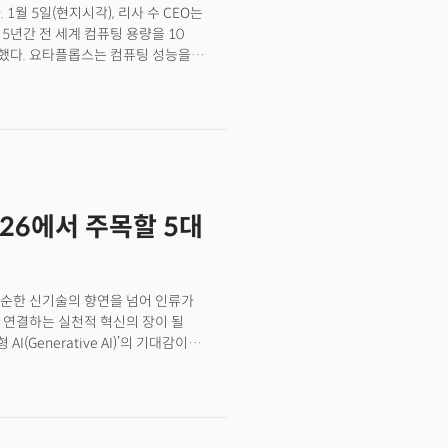
1월 5일(현지시각), 리사 수 CEO는
상징하는 장면이다. 양 위안칭 레노버
5년간 전 세계 컴퓨팅 용량을 10
조연설 무대에 올랐다. 단순한 부스 배치
주장했다. 요타플롭스는 컴퓨팅 성능을
숫자가 말하는 현실은 더 명확하다. TV
한다. 이는 현재 전 세계 컴퓨팅 성능인
, TCL 14퍼센트, 하이센스 12퍼센트,
하면 무려 1만배나 증가한 수치다.수
오른 뒤 격차를 계속 벌리고 있다.일명
 구현하려면 요타스케일 컴퓨팅이 필수"라고
 2000년대 초반 저가 제조업으로 미국
U, 그리고 적응형 컴퓨팅을 모두 보유한
은 '질의 공세'다. 가격은 한국 제품의
 풀 스택 솔루션을 제공할 계획임을
 확인한 TCL, 하이센스의 기술력은
경에는 AI 수요의 급격한 증가가 있다.
 NFL, 월드컵 후원까지 더해 브랜드
을 돌파했고 5년 내에는 50억 명으로
2026에서 주목할 5대
2년 약 1 제타플롭에서 2025년 100
동안 컴퓨팅 능력을 100배 더
 의미다. 이를 증명하듯 오픈AI의 그렉
플로우'로 진화하면서 컴퓨팅 병목이
6은 단순한 신기술의 향연을 넘어 인류가
해 AI를 사용하게 되기를 바라지만 그
 연결하는 실천적 혁신의 장이 될
인프라의 한계를 드러냈다.
(Generative AI)’의 기대감이
 하는 시점이 도래했기 때문이다.
스베이거스에서 개막하는 CES2026의
 경제의 불확실성과 지정학적 리스크
ne) 500대 기업 296개사를 포함한
으로 예상된다.특히 이번