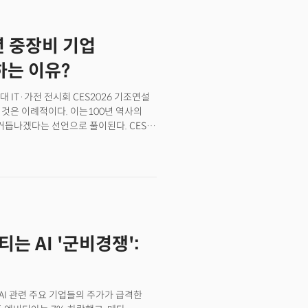
S Foundry)’ 신설과 라스베이거스의
연설 등을 예고하며 공간적, 경험적
년 중장비 기업
6 개막을 앞두고 CES를 관통할 5대
첨단 모빌리티 ④로보틱스 ⑤지속가능성 및
하는 이유?
산업적 함의를 살펴봤다.
IT·가전 전시회 CES2026 기조연설
 것은 이례적이다. 이는100년 역사의
 거듭나겠다는 선언으로 풀이된다. CES를
1월 미국 라스베이거스에서 열리는
정이라고 밝혔다. CES는 그동안
 조명해왔다. 하지만 올해는 AI, 양자
 흐름을 반영, 건설·광업·에너지 등
렸다. '혁신가들이 온다'를 주제로 한
그래서 더욱 상징적으로 볼 수 있다.
티는 AI '군비경쟁':
 AI 관련 주요 기업들의 주가가 급격한