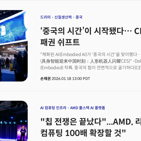
관측도 제기된다.
드리미
신질생산력
중국
‘중국의 시간’이 시작됐다… C
패권 쉬프트
"체화된 AI(Embodied AI)가 '중국의 시간'을 맞이
(具身智能迎来中国时刻：人形机器人闪耀CES)" -DoNews
(Embodied) 착륙, 중국의 힘이 전면적으로 굴기하다(
中国力量全面崛起)" -후슈망 (虎嗅网)CES 2026에 대
손재권
2026.01.18 13:00 PDT
매체들의 CES 2026 평가는 한마디로 '자신감의 확인(Conf
단순히 '참가'에 의의를 두는 것이 아니라 '중국이 기술의 
논조가 지배적이었다.심지어 '기술 주권의 선언(Declaration 
매체도 있었다. 중국 매체들은 더 이상 해외 매체의 평가를
스스로가 "우리가 트렌드를 정의(Define)하고 있다"는
AI 컴퓨팅 인프라
AMD 풀스택 AI 플랫폼
드러난 것도 무리는 아니었다. 실제 CES 2026이 열린
"칩 전쟁은 끝났다"...AMD, 
기술 굴기를 그대로 보여줬다.이 홀에 들어오는 순간 가장
거대한 TCL 전시관이 이를 상징한다. 지난해까지 삼성전
컴퓨팅 100배 확장할 것"
CES의 명당이던 3,368제곱미터 공간을 올해 중국 TC
중국이 그 빈틈을 정확히 파고들었다.이것은 단순한 전시