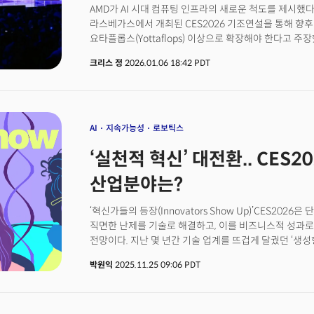
AMD가 AI 시대 컴퓨팅 인프라의 새로운 척도를 제시했다. 
글로벌 TV 시장을 넘어 전자 IT 시장의 구조적 전환을 
라스베가스에서 개최된 CES2026 기조연설을 통해 향후 
CEO는 CES 역사상 처음으로 중국 기업인 자격으로 기
요타플롭스(Yottaflops) 이상으로 확장해야 한다고 
변화가 아니다. 글로벌 전자산업 판도 변화의 신호탄이다.
측정하는 단위로, 1초당 수행할 수 있는 연산 횟수를 의미
시장에서 2024년 4분기 글로벌 출하량 기준 삼성 16퍼센트
크리스 정
2026.01.06 18:42 PDT
100 제타플롭스 대비 100배 수준으로 2022년과 비교
LG 10퍼센트다. TCL은 2022년 LG를 제치고 2위에 
CEO는 "AI의 기반은 컴퓨팅"이라며 "AI를 모든 곳에
차이나쇼크 2.0. 레드 쯔나미가 불어닥칠 판이다. 1.0이
강조했다. AMD는 이를 실현하기 위해 GPU, CPU, NP
중서부를 황폐화시킨 '양의 공세'였다면, 차이나 쇼크 2.0
유일한 기업으로서 클라우드에서 PC, 엣지까지 아우르는
3분의 2 수준이면서 품질은 거의 동등하다.CES 현장에서
강조했다. AMD가 요타스케일의 컴퓨팅 파워를 제시한 배
AI
지속가능성
로보틱스
'저가 중국산'이라는 선입견을 무너뜨렸다. 여기에 올림픽,
오픈AI의 챗GPT 출시 이후, AI 활성 사용자는 10억 명
인지도 구축에도 공격적이다.
‘실천적 혁신’ 대전환.. CES
확대될 것이란 전망이다. 실제로 글로벌 컴퓨팅 능력은 202
제타플롭 이상으로 3년 만에 100배 증가했다. 향후 5년 
산업분야는?
증가시켜야 된다는 리사 수의 주장이 허황된 것이 아니라는
브록만 사장은 기조연설에 참석해 AI가 '에이전트 워크
‘혁신가들의 등장(Innovators Show Up)’CES202
심화되고 있다고 설명했다. 그는 "세상의 모든 사람을 위
직면한 난제를 기술로 해결하고, 이를 비즈니스적 성과로
말은 수십억 개의 GPU가 필요하다는 뜻"이라며 현재 
전망이다. 지난 몇 년간 기술 업계를 뜨겁게 달궜던 ‘생성형 AI
이제는 구체적인 산업적 효용, 물리적 실체로 증명되어야
박원익
2025.11.25 09:06 PDT
미국소비자기술협회(CTA)가 오는 2026년 1월 미국 라
슬로건으로 ‘혁신가들의 등장’을 선언한 이유다. 글로벌
속에서도 157개국, 15만 명 이상의 참관객과 포춘(Fortu
4500개 이상의 전시 기업이 라스베이거스에 집결할 것