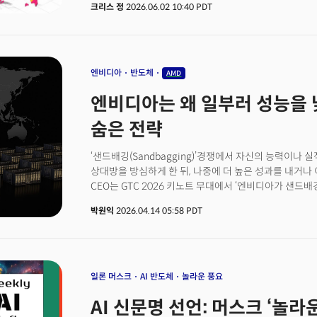
크리스 정
2026.06.02 10:40 PDT
칩은 기술의 성장 속도를 끌어올리는 엑셀레이터가 되었고
대표적인 필라델피아 반도체지수(SOX)는 18거래일 연속
저점 대비로는 80%나 올랐다. 닷컴버블 당시의 급격한 
처음 나타난 폭등장이다. 흥미로운 점은 상승의 크기가 아
대장주인 엔비디아(NVDA)가 30% 오르는 동안 마진이 
엔비디아
반도체
AMD
ST마이크로일렉트로닉스(STM)는 각각 122%나 급등했
엔비디아는 왜 일부러 성능을 
가장 적게 오르고 가장 평범한 기업이 가장 크게 뛰었다.
가리지 않고 'AI'라는 단일 테마로 뭉뚱그려 사들이고 
숨은 전략
것처럼 느껴지지만 사실 이런 현상은 가격이 펀더멘털에
수 있다.
‘샌드배깅(Sandbagging)’경쟁에서 자신의 능력이나
상대방을 방심하게 한 뒤, 나중에 더 높은 성과를 내거나
CEO는 GTC 2026 키노트 무대에서 ‘엔비디아가 샌드배깅
wrong)”라며 웃으며 인정했다. 엔비디아 칩의 실제 성
박원익
2026.04.14 05:58 PDT
셈이다. 베라 루빈 플랫폼의 강력함은 플롭스(FLOPS)
GPU를 비롯한 컴퓨팅 장치를 거치하는 ‘랙(rack)’ 전
칩을 동시에 공동 설계한 엔지니어링 전략이 핵심이다. 👉
이렇게 바뀐다
일론 머스크
AI 반도체
놀라운 풍요
AI 신문명 선언: 머스크 ‘놀라