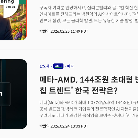
구독자 여러분 안녕하세요, 실리콘밸리와 글로벌 혁신 현
인사이트를 전해드리는 박원익의 AI인사이트입니다. ‘엄밀
인류애 함양, 모든 물리학 발견, 모든 유용한 기술 발명, 
머스크 테슬라 CEO가 2월 20일(현지시각) 자신의 X 
박원익
2026.02.25 11:49 PDT
본인이 설립한 AI 기업 xAI의 사명인 ‘우주에 대한 이해(Unde
유용한 기술 발명, 사랑에 이르는 가치가 성취되고, 결국
것이라는 메시지죠.
반도체
메타
AMD
메타-AMD, 144조원 초대형 
칩 트렌드’ 한국 전략은?
메타(Meta)와 AMD가 최대 1000억달러(약 144조원)
공식 발표했다.빅테크 기업들의 천문학적인 AI 자본지출(C
우려에도 메타가 과감한 움직임을 보여준 것이다. ‘AI 거
쏟아붓는 모양새다. 메가톤급 호재에 힘입어 이날 AMD의
박원익
2026.02.24 13:03 PDT
비롯해 구글, 아마존, 마이크로소프트 등 빅테크들이 자체 
트렌드가 부각되는 가운데, 엔비디아가 주도하는 범용 G