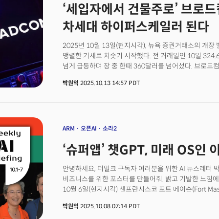
‘세입자에서 건물주로’ 브로드컴
차세대 하이퍼스케일러 된다
2025년 10월 13일(현지시각), 뉴욕 증권거래소의 개장
맹렬한 기세로 치솟기 시작했다. 전 거래일인 10일 324
넘게 급등하며 장 중 한때 360달러를 넘어섰다. 브로드
2398조원)를 돌파, 메타에 이어 전 세계 7위에 올랐다.
박원익
2025.10.13 14:57 PDT
선두 주자 오픈AI로부터 비롯됐다. 오픈AI는 이날 브로
협력 계약을 체결했다고 밝혔다. 양사가 10기가와트(GW) 규모
칩)를 공동 개발하고 배포하는 것을 골자로 하는 파트너십
행보는 AI 패권을 뒷받침하는 AI 인프라 분야 권력 지
신호탄이다. 엔비디아와의 1000억달러 규모 협력, AM
ARM
오픈AI
소라2
이은 또 하나의 퍼즐이 맞춰졌다. 반도체부터 데이터센터, 
‘슈퍼앱’ 챗GPT, 미래 OS인 
전체를 수직 계열화하는 게 오픈AI의 야심이라는 평가다.
안녕하세요, 더밀크 구독자 여러분을 위한 AI 뉴스레터 
비즈니스를 위한 포스터를 만들어줘. 밝고 기발한 느낌에 
10월 6일(현지시각) 샌프란시스코 포트 메이슨(Fort Ma
(DevDay) 2025 현장. 시연을 지켜보던 청중이 예상했
박원익
2025.10.08 07:14 PDT
펼쳐졌습니다. 챗GPT의 대화창 안에서 글로벌 디자인 툴 