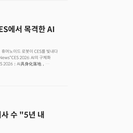
ES에서 목격한 AI
했다… 휴머노이드 로봇이 CES를 빛내다
"CES 2026: AI의 구체화
CES 2026：AI具身化落地，
한 중국 언론의 내부 평가다. 중국
idence Check)'이었다. 과거처럼
표준을 정의(Define)하고 있다'는
of Tech Sovereignty)'에 가까운
 인용하는 데 그치지 않고, 중국 매체
 강력한 논조를 보였다.이 같은 자신감이
 라스베이거스 컨벤션센터(LVCC)는 중국의
리사 수 "5년 내
 먼저 눈에 들어온 것은
자가 자리했던 바로 그 자리다. 15년간
L이 차지했다. 삼성이 윈 호텔로 이동하자
 공간의 변화가 아니었다.