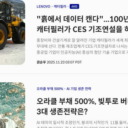
CES2026에서는 새로운 전시 공간인 ‘CES 파운드리(CE
LENOVO
캐터필러
AMD
랜드마크 ‘스피어(Sphere)’를 적극적으로 활용한 기조
"흙에서 데이터 캔다"...100
측면에서도 대대적인 확장을 예고했다.더밀크는 CES202
핵심 산업분야를 ①AI ②디지털 헬스 ③차량 기술 및 
캐터필러가 CES 기조연설을 
인간 안보로 선정, 2026년 이후 펼쳐질 기술 트렌드와 
중장비와 건설기계로 잘 알려진 기업 캐터필러가 세계 최대 
무대에 선다. 전통 제조업체가 CES 기조연설자로 나서는
중공업 기업이 인공지능(AI) 중심의 첨단 기술 기업으로
주관하는 미국소비자기술협회(CTA)는 오는 2026년 
권순우
2025.11.23 03:07 PDT
CES2026에서 조 크리드 캐터필러 CEO가 기조연설자로 나설 예
스마트폰, 가전, 자동차 등 소비자 기술을 중심으로 혁신을
컴퓨팅, 블록체인 등 첨단 기술이 산업 전반으로 확산되는
AI발 대전환이 이뤄지는 전통산업을 무대 중앙으로 끌어올
CES2026의 기조연설에 중장비 제조사 CEO의 등장은 
오라클 부채 500%
AI 기업 생존 전략
오라클 부채 500%, 빚투로 버
3대 생존전략은?
AI 테마의 일시적 조정인가, 붕괴의 시작인가. 11월 들어