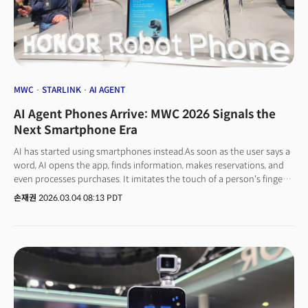
MWC
STARLINK
AI AGENT
AI Agent Phones Arrive: MWC 2026 Signals the
Next Smartphone Era
AI has started using smartphones instead.As soon as the user says a
word, AI opens the app, finds information, makes reservations, and
even processes purchases. It imitates the touch of a person's fingers.
MWC 2026 was held in Barcelona's Fira Gran Via exhibition hall. The
손재권
2026.03.04 08:13 PDT
moment I entered the scene with the opening on March 2nd, there
was only one topic this year. AI agent.If last year's MWC was an
exhibition hall for the discourse that "AI will change the world", this
year, the AI has begun to move its fingers directly. Smartphones were
no longer 'devices that run apps' but 'platforms where AI agents
work'.The axis of smartphone competition is changing. Rather than
'what app to run', 'how much work AI can do for you' has become
the new standard. In the midst of the duopoly structure between