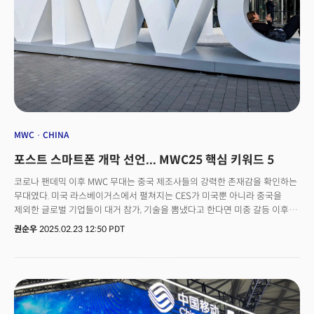
MWC
CHINA
포스트 스마트폰 개막 선언... MWC25 핵심 키워드 5
코로나 팬데믹 이후 MWC 무대는 중국 제조사들의 강력한 존재감을 확인하는
무대였다. 미국 라스베이거스에서 펼쳐지는 CES가 미국뿐 아니라 중국을
제외한 글로벌 기업들이 대거 참가, 기술을 뽐냈다고 한다면 미중 갈등 이후
미국 진출이 막힌 상황에서 중국 기업들은 상대적으로 '유럽'을 안방처럼
권순우
2025.02.23 12:50 PDT
삼았던 것. 특히 화웨이, 아너, 샤오미(Xiaomi), 오포(Oppo) 등은 와 는 제품
혁신과 공격적인 마케팅 전략으로 전 세계 시장을 재편하는 데 주도적인
역할을 해왔다.👉 샤오미 15 울트라: 지난해 샤오미14 울트라의 성공을
기반으로, 샤오미는 더욱 개선된 카메라 성능과 혁신적인 디자인을 적용한
샤오미 15 울트라를 공개할 계획이다. 특히, 유럽 시장 진출에 집중하는
전략을 통해 글로벌 경쟁력을 강화할 것으로 예상된다. 이러한 전략은 기존