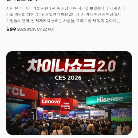
지난 한 주, 미국 기술 씬은 1년 중 가장 바쁜 시간을 보냈습니다. 세계 최대
기술 박람회 CES 2026이 열렸기 때문입니다. 저 역시 혁신의 현장에서
기업들의 변화, 전 세계에서 몰려든 사람들, 그리고 쉴 새 없이 쏟아지는
정보의 홍수 속을 헤엄치다 나오느라 솔직히 진이 빠질 정도였습니다.
권순우
2026.01.13 09:22 PDT
쏟아지는 뉴스 속에서 여러분은 무엇이 가장 기억에 남으셨나요? 새로운
제품들, 화려한 데모, 그리고 유난히 많았던 각종 로봇들. 아마 많은 분들이
“이번 CES는 역시 로봇 쇼였지”라고 느끼셨을지도 모르겠습니다.현장에서
만난 게리 샤피로 CTA CEO에게 "CES2026은 어땠나"라고 물었습니다. 그의
대답은 이랬습니다. "CES는 아이스크림과 같다. 아무리 맛을 설명해도, 직접
먹어보기 전에는 모른다."올해 CES는 딱 그랬습니다. 기사 몇 줄, 영상 몇
개로는 절대 전달되지 않는 변화가 현장 전체에 깔려 있었습니다. 더밀크가
CES2026에서 ‘맛본’ 것은, 어떤 제품 하나가 아니라 세계가 작동하는 방식
자체가 바뀌고 있다는 감각이었습니다.CES에서 본 AI는 이제 모든 산업이
전제로 깔고 출발하는 기본 환경이 됐습니다. 헬스케어, 자동차, 제조, 에너지,
인프라까지. 어느 부스를 가도 공통된 질문은 "AI를 전제로 이 산업을 어떻게
다시 설계할 것인가"였습니다. 흥미로운 건, 산업은 달라도 내부 구조는 점점
닮아가고 있다는 점입니다. 데이터, 소프트웨어, 하드웨어, 운영, 그리고 사람의
역할이 하나의 시스템으로 묶이는 구조. 서로 다른 산업들이 하나의 언어로
수렴하고 있는 장면을 CES2026에서 분명히 목격했습니다. 더밀크가
CES2026에서 찾은 메가트렌드는 바로 'AI 컨버전스(The Great AI
Convergence)’입니다.이제 우리는 이런 질문을 던져야 합니다. AI를 전제로
재편되는 세계에서, 대한민국은, 그리고 우리 기업은 어디에 설 것인가.