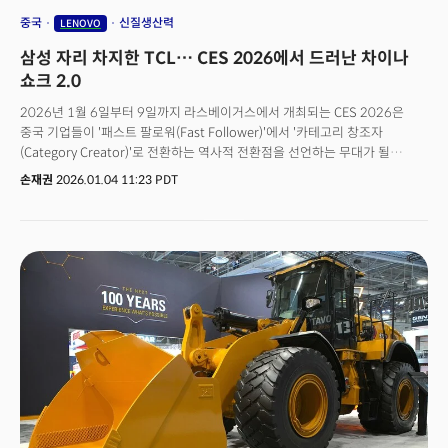
중국
신질생산력
LENOVO
삼성 자리 차지한 TCL… CES 2026에서 드러난 차이나
쇼크 2.0
2026년 1월 6일부터 9일까지 라스베이거스에서 개최되는 CES 2026은
중국 기업들이 '패스트 팔로워(Fast Follower)'에서 '카테고리 창조자
(Category Creator)'로 전환하는 역사적 전환점을 선언하는 무대가 될
전망이다.CES 2026을 주최하는 미국소비자기술협회(CTA)에 따르면 올 CES
손재권
2026.01.04 11:23 PDT
에는 전 세계 158개국에서 총 4602개 부스가 마련됐는데 미국이 1638개로
가장 많고 중국이 942개로 뒤를 이었다. 한국 기업의 부스는 845개로 3위다.
중국 기업들은 미국이 정부 차원에서 비자 발급을 제한하는 등 집중 견제를
했음에도 1000개 가까운 기업들이 신년부터 미 라스 베이거스로 향한다.
기업의 양(참가기업수) 뿐 아니라 '질적' 측면에서도 2026년부터 중국
기업들의 약진이 두드러진다. 가장 상징적 장면은 지난 15년간 CES의 명당
자리이자 가장 큰 규모(3368㎡) 전시장이었던 라스베이거스 컨벤션센터
(LVCC) 센트럴홀의 '삼성전자'자리를 중국의 가전업체 TCL이 차지한 것이다.
TCL은 AI 기술로 가전 제품(에어컨, 냉장고, 세탁기)을 AI로 연결한 'AI
스마트라이프'를 공개할 예정이다. 또 TV도 AI 중심으로 바꾸고 AR 안경, AI
프로젝터 등을 출시, 명품 프리미엄 가전이던 '삼성전자'를 대체한다는
전략이다. TCL은 지난해 2월 삼성전자처럼 올림픽 파트너로 선정 돼 CES
2026에서도 이 부분을 집중 홍보할 예정이다. 레노버는 처음으로 CES