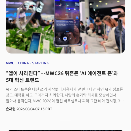
Apple and Samsung, the MWC 2026 exhibition hall was filled with
innovative products that declared the redefinition of mobile devices.
We have summarized the five key trends identified in the field,
including gimbal camera phones that follow subjects like robots,
foldables that can float in water, modular laptops that change ports,
and satellite communication (Starlink Mobile).👉 Samsung and Apple
don't have it... China's three innovation engines seen at MWC
MWC
CHINA
STARLINK
“앱이 사라진다”…MWC26 뒤흔든 ‘AI 에이전트 폰’과
5대 혁신 트렌드
AI가 스마트폰을 대신 쓰기 시작했다.사용자가 말 한마디만 하면 AI가 정보를
찾고, 예약을 하고, 구매까지 처리한다. 사람의 손가락 터치를 모방하면서
알아서 움직인다. MWC 2026이 열린 바르셀로나 피라 그란 비아 전시장. 3월
2일 개막과 함께 현장에 들어서는 순간, 올해의 화두는 단 하나였다. AI
손재권
2026.03.04 07:15 PDT
에이전트.지난해 MWC가 "AI가 세상을 바꾼다"는 담론의 전시장이었다면,
올해는 그 AI가 직접 손가락을 움직이기 시작했다. 스마트폰은 더 이상 ‘앱을
실행하는 기기’가 아니라 ‘AI 에이전트가 일하는 개인 맞춤형 플랫폼’으로
바뀌고 있었다.스마트폰 경쟁의 축이 바뀌고 있다. '무슨 앱을 돌리느냐'가