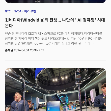
GTC
NVDA
베라 루빈
윈비디아(Windvidia)의 탄생... 나만의 ' AI 컴퓨팅' 시대
온다
젠슨 황 엔비디아 CEO가 RTX 스파크로 PC를 다시 정의했다. 데이터센터를
장악한 칩 제왕이 이제 책상 위로 내려오겠다는 것. 지난 40년간 PC 시대를
정의한 일명 '윈텔(Window+Intel)' 시대가 끝나고 이젠 '윈비디아
(Window+Nvidia)'가 새로운 상징이 될 전망이다.젠슨 황 CEO는 6월 2일
손재권
2026.06.01 20:36 PDT
대만 타이베이에서 열린 컴퓨텍스(COMPUTEX) 2026의 엔비디아 GTC
타이베이. 두 시간짜리 발표의 맨 앞자리에 칩 하나를 세웠다. 이름은 RTX
스파크(RTX Spark).델, HP, 마이크로소프트, 레노버, 에이수스, MSI가 올가을
이 칩을 넣은 슬림 노트북과 소형 데스크톱을 내놓는다. 같은 무대에서
엔비디아는 중국 유니트리(Unitree)와 손잡은 휴머노이드 로봇, 데이터센터
설계 소프트웨어도 함께 공개했지만 이날의 주인공은 단연 PC였다.
엔비디아가 발표한 것은 더 빠른 노트북 칩이 아니라, 컴퓨터를 쓰는 방식
자체를 바꾸겠다는 선언이었다. ‘40년 패권’에 흔든다… 엔비디아 AI PC 시장
진출의 의미