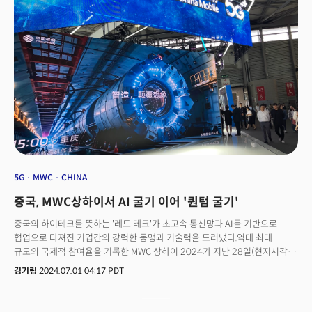
프리미엄 시장의 경계를 허물고, 소비자들에게 ‘사진 찍는 즐거움’과 ‘일상 속
혁신’을 동시에 선사할 전망이다.👉 Oppo의 도전: 오포(Oppo) 역시
MWC에서 자사의 최신 스마트폰 라인업과 더불어 AR과 스마트 글래스 등
차세대 모바일 기술을 선보일 가능성이 높다. 오포는 소비자 경험의 새로운
패러다임을 제시할 뿐 아니라, 스마트폰과 웨어러블의 경계를 허무는 데
기여할 것으로 보인다.
5G
MWC
CHINA
중국, MWC상하이서 AI 굴기 이어 '퀀텀 굴기'
중국의 하이테크를 뜻하는 '레드 테크'가 초고속 통신망과 AI를 기반으로
협업으로 다져진 기업간의 강력한 동맹과 기술력을 드러냈다.역대 최대
규모의 국제적 참여율을 기록한 MWC 상하이 2024가 지난 28일(현지시각)
막을 내렸다. MWC상하이 2024는 124개 국가 및 지역의 6500개 기업에서
김기림
2024.07.01 04:17 PDT
약 4만명이 참가, 역대 최대 규모로 치뤄졌다. 약 1200명의 최고 경영진 포함
30% 이상의 참가자가 디렉터급 이상으로 글로벌 리더들의 참여가
두드러졌다. 화웨이, ZTE, 샤오미, 니오, 레노버 등 중국을 대표하는 테크 회사