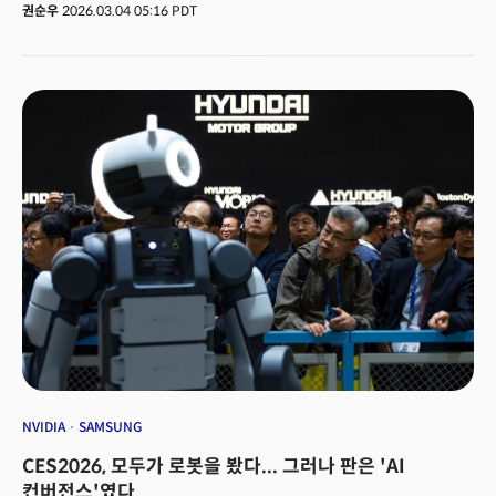
(현지시간) 개막한 MWC 2026에서 화웨이·아너·비보·ZTE·레노보 등 중국
권순우
2026.03.04 05:16 PDT
주요 IT 기업들은 독자 OS, 자체 설계 칩, AI 에이전트 통합 단말기, 휴머노이드
로봇까지 아우르는 기술 생태계를 한자리에서 공개했다. 애플·삼성의
폼팩터를 추격하던 '패스트 팔로어' 전략은 이미 과거의 이야기다. 외부 플랫폼
의존 없이 작동하는 수직 통합 생태계를 완성형에 가까운 모습으로 내놓고
있다. 이번 MWC는 중국 기업들이 하드웨어 제조 역량과 소프트웨어·AI·통신
인프라를 하나로 묶은 전략을 공개 선언한 자리였다. 단말기 경쟁을 넘어
플랫폼 표준 주도권으로 전선이 확대되고 있다.
NVIDIA
SAMSUNG
CES2026, 모두가 로봇을 봤다... 그러나 판은 'AI
컨버전스'였다