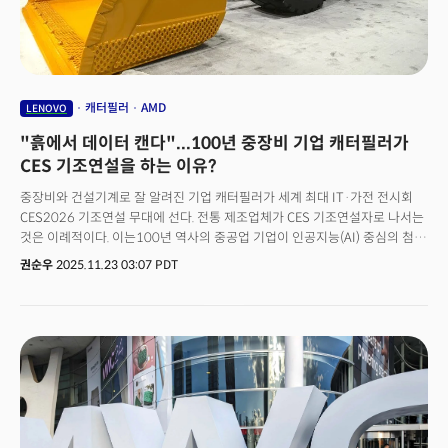
기조연설 연사로 무대에 오른다. 양위안칭 레노버 CEO는 오는 6일 '모두를
위한 더 스마트한 AI'를 주제로 CES 2026 기조연설을 하는 것. 레노버는
차세대 AI PC와 가롤러블 노트북 등 PC 신제품 뿐 아니라 AI 데이터센터, AI
반도체 등 B2B 시장을 겨냥한 제품과 솔루션을 대거 공개할 예정이다.
캐터필러
AMD
LENOVO
"흙에서 데이터 캔다"...100년 중장비 기업 캐터필러가
CES 기조연설을 하는 이유?
중장비와 건설기계로 잘 알려진 기업 캐터필러가 세계 최대 IT·가전 전시회
CES2026 기조연설 무대에 선다. 전통 제조업체가 CES 기조연설자로 나서는
것은 이례적이다. 이는100년 역사의 중공업 기업이 인공지능(AI) 중심의 첨단
기술 기업으로 거듭나겠다는 선언으로 풀이된다. CES를 주관하는
권순우
2025.11.23 03:07 PDT
미국소비자기술협회(CTA)는 오는 2026년 1월 미국 라스베이거스에서
열리는 CES2026에서 조 크리드 캐터필러 CEO가 기조연설자로 나설
예정이라고 밝혔다. CES는 그동안 스마트폰, 가전, 자동차 등 소비자 기술을
중심으로 혁신을 조명해왔다. 하지만 올해는 AI, 양자 컴퓨팅, 블록체인 등 첨단
기술이 산업 전반으로 확산되는 흐름을 반영, 건설·광업·에너지 등 AI발
대전환이 이뤄지는 전통산업을 무대 중앙으로 끌어올렸다. '혁신가들이
온다'를 주제로 한 CES2026의 기조연설에 중장비 제조사 CEO의 등장은
그래서 더욱 상징적으로 볼 수 있다.