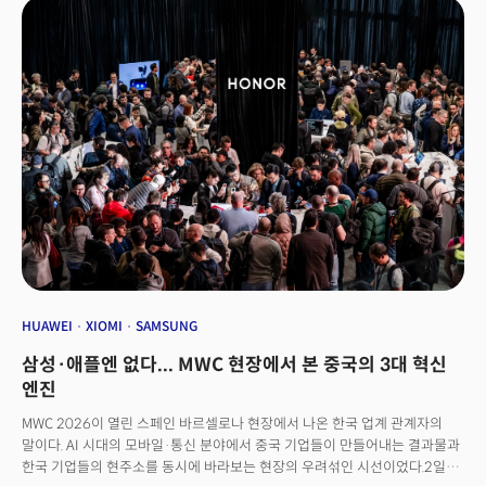
아니라, 'AI가 얼마나 많은 일을 대신해주느냐'가 새로운 기준이 되고 있다.
애플과 삼성의 양강 구도 속에 '스마트폰의 시대가 저문다'던 평가가 무색하게,
MWC 2026 전시장은 모바일 기기의 재정의를 선언하는 혁신 제품들로 가득
찼다. 로봇처럼 피사체를 따라가는 짐벌 카메라폰, 물속에서도 거뜬한 폴더블,
포트를 갈아 끼우는 모듈형 랩탑 및 위성통신(스타링크 모바일)까지 현장에서
확인한 5대 핵심 트렌드를 정리했다.👉 삼성·애플엔 없다... MWC 현장에서 본
중국의 3대 혁신 엔진
HUAWEI
XIOMI
SAMSUNG
삼성·애플엔 없다... MWC 현장에서 본 중국의 3대 혁신
엔진
MWC 2026이 열린 스페인 바르셀로나 현장에서 나온 한국 업계 관계자의
말이다. AI 시대의 모바일·통신 분야에서 중국 기업들이 만들어내는 결과물과
한국 기업들의 현주소를 동시에 바라보는 현장의 우려섞인 시선이었다.2일