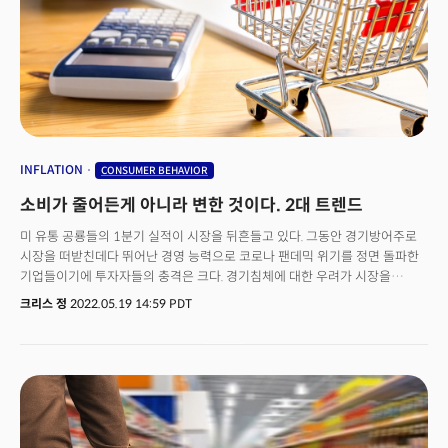
Schrager)는 기고문을 통해 최근 미국 경제에서 보여지는 주요 특징인 내향적
성격의 사람들이 이끄는 경제에 대해 다뤘다. 슈라거는 "지난 2023년은 낮에
사무실에서 열리는 파티가 많았던 해였고, 대부분의 미국인들은 외출을
줄였다"며 "이런 추세는 지속될 가능성이 크다. 이제 막 성인이 된 청년들은
외출을 하더라도 그 시간대가 더 빨라졌다"고 설명했다. 외출을 좋아하고 외부
쇼핑몰에서 소비 씀씀이가 크고 사람이 많은 파티를 좋아하는 '외향적' 성격이
경제를 주도하는 것으로 인식됐다. 하지만 코로나 팬데믹에 이어 고물가
고금리 시대를 통과하면서 사람들 성격이 '내향적'으로 바뀌는 계기가 됐다.
이렇게 내향성 성격이 늘어나는 경제의 특징은 무엇일까? 이는 소비 트렌드에
INFLATION
CONSUMER BEHAVIOR
어떤 영향을 미칠까?
소비가 줄어든게 아니라 변한 것이다. 2대 트렌드
미 유통 공룡들의 1분기 실적이 시장을 뒤흔들고 있다. 그동안 경기방어주로
시장을 떠받친데다 뛰어난 경영 능력으로 코로나 팬데믹 위기를 정면 돌파한
기업들이기에 투자자들의 충격은 크다. 경기침체에 대한 우려가 시장을
뒤흔들때 투자자들은 경기방어주로 인식되는 필수소비재 기업에 주목한다.
크리스 정
2022.05.19 14:59 PDT
경기침체에도 필수적으로 구입해야 할 품목들을 취급하기 때문이다. 하지만
월마트(WMT)와 타겟(TGT), 그리고 홈디포(HD) 등 유통 거인들의 실적은
그간 상식을 뒤집는 결과이기 때문에 중요한 '변화의 시그널'로 인식된다.
미국인들의 소비행태에 근본적인 변화가 있음을 시사한 것이다. 그동안 물가
상승 압력에도 견고하게 나타났던 소비자들이 인플레이션에 대응하기
시작했다. 기업들은 물가상승 압력을 소비자에게 최대한 전가하려 했으나
소비자들이 이에 '소비 축소'로 반응했다는 점에서 앞으로 가격인상이