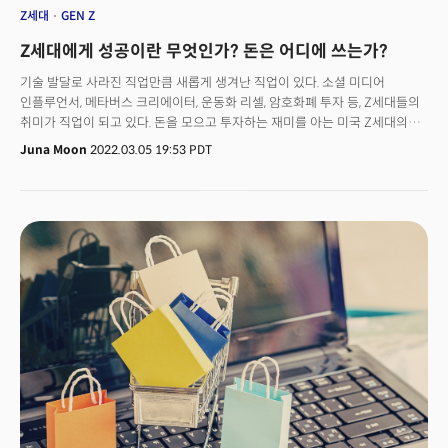
Z세대
GEN Z
Z세대에게 성공이란 무엇인가? 돈은 어디에 쓰는가?
기술 발달로 사라진 직업만큼 새롭게 생겨난 직업이 있다. 소셜 미디어
인플루언서, 메타버스 크리에이터, 운동화 리셀, 암호화폐 투자 등, Z세대들의
취미가 직업이 되고 있다. 돈을 모으고 투자하는 재미를 아는 미국 Z세대의
소득이 3600억 달러(약 434조 7000억원), 3년 전 예상치의 두 배 이상이다.
Juna Moon
2022.03.05 19:53 PDT
새로운 소비 권력인 Z세대를 사로잡기 위한 기업·브랜드들의 경쟁이
치열하다. Z세대를 겨냥해 메타버스 사업에 뛰어들며, 암호화폐로 거래를
하기도 한다. Z세대를 이해하기 위해선 그들의 소비 습관과 관심사를 살펴볼
필요가 있다. 과연 Z세대는 무엇에 돈을 소비하고 있을까? Z세대는 1990년대
중반에서 2000년대 초반에 태어난 젊은 세대로, 어릴 때부터 디지털
환경에서 자라 인터넷과 IT에 친숙한 '디지털 네이티브(디지털 원주민)'
특징을 지녔다. 블룸버그(Bloomberg)에 따르면 미국 730만명 Z세대의 약
25%는 로빈후드와 같은 모바일 앱을 통해 주식을 하며, 14%는 벌써 퇴직
계좌를 만들었다. 16세 이상 미국인 2000명 대상으로 실시한 5WPR 2021
소비자 문화 보고서에 따르면 응답자 62%가 온라인 쇼핑을 선호, 45%가
하루 최대 4시간동안 온라인 쇼핑을 한다고 밝혔다. 응답자 47%는 유튜브를
통해 구매 하고자 하는 제품을 사전 조사한다. 유튜브, 인스타그램, 스냅챗,
틱톡 순으로 인기가 있다. Z세대들은 인플루언서로부터 구매 영향을 받으며,
그들을 신뢰하는 출처로 여긴다는 특징이 있다. 또한 가치소비를 중요하게
여기는 Z세대의 45%는 기업을 보이콧 해본 경험이 있고, 36%는 사회적,