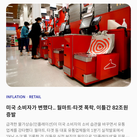
이유는 물가상승 압력을 소비자에게 전가할 수 있었기 때문이다. 하지만 이번
월마트와 타겟의 실적은 소비자들이 계속 치솟는 물가 상승에 대응해 소비를
줄이거나 더 저렴한 제품을 선택하는 등 합리적인 소비로 전환하고 있음을
시사했다. 이는 결과적으로 타겟과 같은 소매 유통업체에는 매출은 양호하나
이익은 크게 줄어드는 결과를 낳게했다. 미국 경제의 80%를 차지하는 소비에
대한 우려가 강하게 나타나면서 S&P500은 2020년 6월 이후 가장 큰 일일
하락폭을 기록했다. 월가 투자은행인 스테이트 스트리트의 수석투자전략가인
데스몬드 로렌스(Desmond Lawrence)는 WSJ과의 인터뷰를 통해 "중요한
건 수익이 어떻게 유지되느냐이다."라며 향후 증시가 매우 불확실한 시기에 더
많은 변동성을 겪을 것으로 전망했다. 소비 수요에 대한 근본적인 우려는
반대로 인플레이션에는 하방 압력으로 다가왔다. 5년 만기 기대 인플레이션
(Breakeven Inflation rate)은 다시 하락했다. 안전자산에 대한 수요가
증가하며 10년 만기 국채 수익률은 수요일 2.884%에서 2.827%로 역시
하락 전환했다. 연중 내내 치솟던 미 국채금리는 최근 9 거래일에 7일동안
하락세를 기록했다. S&P500은 전일의 하락세로 고점에서 18%가 낮은
상태로 마감했다. 사상 최고가에서 20%이상 하락하면 약세장으로의 진입이
INFLATION
RETAIL
이루어지며 이는 2020년 3월 팬데믹 이후 처음이다.
미국 소비자가 변했다.. 월마트∙타겟 폭락, 이틀간 82조원
증발
급격한 물가상승(인플레이션)이 미국 소비자의 소비 습관을 바꾸면서 유통
업계를 강타했다. 월마트, 타겟 등 대표 유통업체들의 1분기 실적발표에서
'어닝 쇼크'를 기록한 것. 이들은 실적 부진의 원인으로 '인플레이션'을 지목,