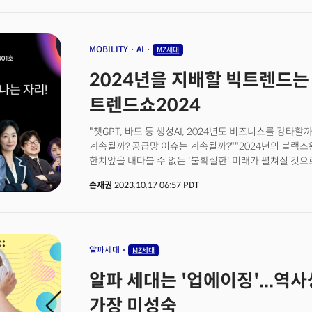
데이터 분석 솔루션 '어도비 애널리틱스'는 블랙프라이데이
있다"며 "Z세대는 소셜미디어 플랫폼을 적극 활용하면
전자상거래 매출액이 2022년 보다 7.5% 증가한 98억 달
세대와 비교해 심각한 정신건강 문제에 시달리고 있다"고
발표했다. 어도비 애널리틱스에 따르면 추수감사절 당일인
역학관계가 기업의 일의 설계 방식이나 리더십, 조직문화
2022년 대비 5.5% 늘었다. 코로나 팬데믹이 미국에 미친 
MOBILITY
AI
MZ세대
"결론적으로 Z세대의 요구사항을 수용하는 기업일수록 
Economy)' 의 부상이란 트렌드다. 소위 '아웃사이더(
2024년을 지배할 빅트렌드는 '이
맨해튼 연구소의 선임 연구원이자 블룸버그의 오피니언 칼럼
Schrager)는 기고문을 통해 최근 미국 경제에서 보여
트렌드쇼2024
이끄는 경제에 대해 다뤘다. 슈라거는 "지난 2023년은
해였고, 대부분의 미국인들은 외출을 줄였다"며 "이런 추
"챗GPT, 바드 등 생성AI, 2024년도 비즈니스를 강타할
성인이 된 청년들은 외출을 하더라도 그 시간대가 더 빨
계속될까? 공급망 이슈는 계속될까?""2024년의 블랙스완
외부 쇼핑몰에서 소비 씀씀이가 크고 사람이 많은 파티를
한치앞을 내다볼 수 없는 '불확실한' 미래가 펼쳐질 것으
주도하는 것으로 인식됐다. 하지만 코로나 팬데믹에 이
'확실한' 답을 얻을 수 있는 컨퍼런스가 열린다. 더밀크는 
사람들 성격이 '내향적'으로 바뀌는 계기가 됐다. 이렇
손재권
2023.10.17 06:57 PDT
함께 내년 테크, 경영 트렌드를 분석, 전망하는 '트렌드쇼 
무엇일까? 이는 소비 트렌드에 어떤 영향을 미칠까?
트렌드쇼는 혁신적 기술과 경영전략, 미래 비즈니스에 관
제공하는 연례 이벤트로 올해는 더밀크닷컴 3주년을 기념
기업 '시어스랩'과 '카카오' 등이 후원한다.
알파세대
MZ세대
알파 세대는 '업에이징'...역
가장 미성숙