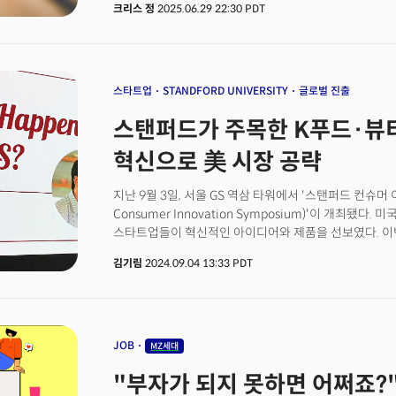
크리스 정
2025.06.29 22:30 PDT
완전히 잘못된 관점입니다. 테더와 USDC 합쳐서 2000
많은 국가의 GDP를 넘어섰습니다. 더 중요한 것은 이
통화정책을 전 세계로 확산시키는 새로운 전달 체계가 되
인식되는 젊은 부유층의 73%가 주식-채권 중심 포트
있습니다. 이들은 높은 수익률만 추구하는 것이 아니라 
스타트업
STANDFORD UNIVERSITY
글로벌 진출
벗어나려는 전략적 선택을 하고 있습니다.이 흐름의 교차
스탠퍼드가 주목한 K푸드·뷰티
달러로 세계 최대 기업에 오른 것은 우연이 아닙니다. A
시스템의 인프라이며, 젊은 투자자들이 찾는 대안자산과 
혁신으로 美 시장 공략
컴퓨팅 파워를 기반으로 합니다하지만 이 그림에 균열이 
지출이 1.2%에서 0.5%로 급락하고 컨퍼런스보드 소
지난 9월 3일, 서울 GS 역삼 타워에서 '스탠퍼드 컨슈머 
단순한 지표 악화가 아닙니다. 소비가 GDP의 70%를 
Consumer Innovation Symposium)'이 개최됐
기술주 랠리, 대안자산 붐을 뒷받침하는 근본 동력의 약
스타트업들이 혁신적인 아이디어와 제품을 선보였다. 이
있는 것은 역설입니다.미국 주도의 디지털 금융 질서가 완
디자인 연구센터(SCIDR, 사이더)의 주최로 진행됐다.
떠받치는 미국 경제 자체에 경고등이 켜지고 있는 것이죠
김기림
2024.09.04 13:33 PDT
네트워킹 세션으로 구성됐다. 스탠퍼드 연구진들과 학생들,
푸드 & 뷰티 관련에 종사하고 있는 스타트업들이 참여했
소개하고 성공적인 미국 시장 진출을 위한 전문가들의 멘토
게스트로는 이제는 요리하는 모습이 더 친숙한 배우 류
경험을 나눴다. 그는 지난 4월 스탠퍼드 대학교를 방문해 '
JOB
MZ세대
"부자가 되지 못하면 어쩌죠?".