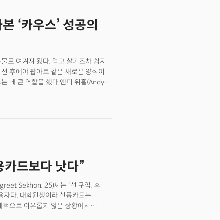
본 ‘카우스’ 성공의
물로 여겨져 왔다. 먹고 살기조차 쉽지
어선 후에야 팝아트 같은 새로운 양식이
 데 큰 역할을 했다.앤디 워홀(Andy
라 불렀다. 한 땀 한 땀 정성 들여서 페인팅
상대적으로 빠르고 쉽게 만들 수 있는
흔히 접하는 상품 패키징(포장)이나
다. 또 다른 팝아트의 거장 장 미셸
트 아트로 불리는 방식을 도입해 일반 대중들이
 벽에 작품을 그려 대중의 마음을 훔쳤다.
가까이 다가와 많은 이들에게 영감과
신용카드보다 낫다”
 보다 예술의 민주화를 선도하고 있다는
카우스(Kaws)다. 특히 세계적으로 큰
리즈, 나이키, 크리스천 디올과 펼쳤던
t Sekhon, 25)씨는 '선 구입, 후
며 그를 현대 팝아트씬의 아이콘으로
렬한 애용자다. 대학원생이라 신용카드는
한 아티스트로 만든 것일까? 그 이유를
경제적으로 여유롭지 않은 상황에서
. 그는 "여행을 다니며 재미있는 경험을