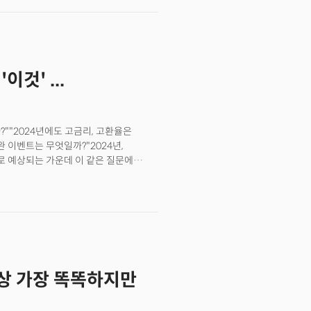
인 지난해 11월 24일 미국
서 목소리를 확산시키는 동시에 이전
러(약 12조 8000억 원)로 집계됐다고
 설명했다. 포브스는 "이 모든
 23일 온라인 매출도 56억 달러로
 진화에 영향을 미치고 있다"며
또 다른 영향은 '내향성 경제(Introvert
성장 가능성이 높다"고 분석했다.
아싸)'로 평가받는 성격이 주목받는 것이다.
것' ...
리스트인 엘리슨 슈라거( Allison
지는 주요 특징인 내향적 성격의 사람들이
 낮에 사무실에서 열리는 파티가 많았던
세는 지속될 가능성이 크다. 이제 막
까?""2024년에도 고금리, 고환율은
라졌다"고 설명했다. 외출을 좋아하고
 이벤트는 무엇일까?"2024년,
 좋아하는 '외향적' 성격이 경제를
로 예상되는 가운데 이 같은 질문에
어 고물가 고금리 시대를 통과하면서
오는 11월 24일 한국무역협회(KITA)와
게 내향성 성격이 늘어나는 경제의 특징은
2024'를 개최한다고 밝혔다.
한 통찰력 있는 세션과 네트워킹 기회를
하며 개최된다. 융합현실(MR) 플랫폼
사상 가장 똑똑하지만