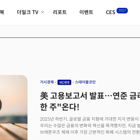
2027
이북
더밀크 TV
리포트
이벤트
CES
전체기사
K-웨이브
최신비디오
비디오
스타트업
혁신원정대
역사 및 개요
인자기(사람,돈,기술 이야기)
필드 가이드
크리스의 뉴욕 시그널
CES2027 with TheM
더밀크 아카데미
거시경제
스테이블코인
MZ세대
더웨이브/트렌드쇼
美 고용보고서 발표…연준 금리
밸리토크
한 주"온다!
2025년 하반기, 글로벌 금융 지형에 거대한 지각 변동
우리는 수많은 금융의 변화와 혁신을 목격했지만, 지금 벌
브레튼우즈 체제 이후 가장 근본적인 화폐 시스템의 전환입
그리고 그 중심에 스테이블 코인이 있습니다. 스테이블