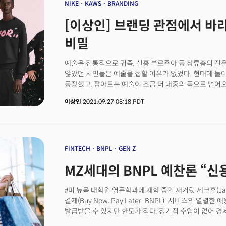
NIKE
KAWS
BRANDING
[이상인] 브랜딩 관점에서 바라
비밀
예술은 전통적으로 귀족, 신흥 부르주아 등 상류층의 전유
않았던 서민들은 예술을 접할 여유가 없었다. 현대에 들
등장했고, 팝아트는 예술이 조금 더 대중의 품으로 넘어오는
Warhol)의 경우 그의 작업 공간을 '팩토리(Factory)'
이상인
2021.09.27 08:18 PDT
(작품)을 만드는 대신 실크스크린이나 사진 프린팅처럼 
방식을 통해 작품을 생산해 냈다. 그림의 주제도 대중이 
유명인들이 주였기 때문에 누가 보아도 직관적으로 와닿았
바스키아(Jean-Michel Basquiat)의 경우 스트리
많이 사용하는 지하철이나 버스 정거장, 공원, 병원 등의
FINTECH
BNPL
GEN Z
이런 아티스트들의 등장으로 예술은 사람들 곁으로 더 
MZ세대의 BNPL 예찬론 “
즐거움을 선사했다.그리고 최근 앤디 워홀이나 바스키아
평가를 받는 팝 아티스트가 등장했는데, 그의 이름이 바로 
흥행을 이끌어 낸, 홀리데이(Kaws: Holiday) 전시 시
#미 뉴욕 대학원 영문학과에 재학 중인 재거릿 세크혼(Jagree
콜라보레이션 등은 젊은 층의 절대적 지지를 이끌어 내
결제(Buy Now, Pay Later·BNPL)' 서비스의 열
만들었다. 카우스의 어떠한 점들이 그를 21세기 가장 핫
발급받을 수 있지만 한도가 적다. 정기적 수입이 없어 
브랜딩적인 시각에서 한 번 들여다보자.
BNPL은 부담 없이 소비를 늘릴 수 있는 최적의 수단이다