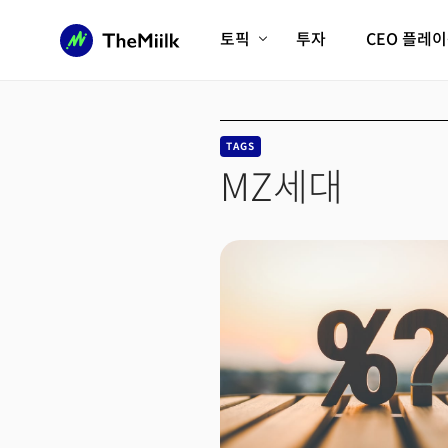
토픽
투자
CEO 플레
에이전틱AI시대
롱제비티/헬스케어
인프라/에너지
미국대전환
TAGS
피지컬AI/로봇
디지털자산
MZ세대
AX비즈니스혁명
미래 교육/직업
전체 기사 보기