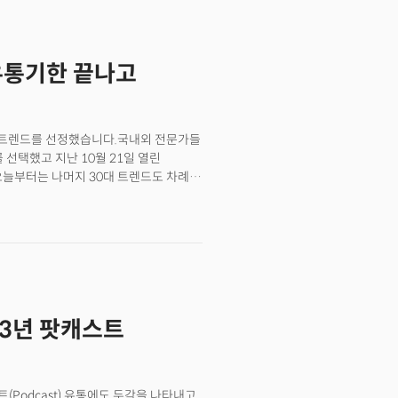
레니얼 세대는 계약금이 없거나, 월
할 여력이 없는 것으로 조사됐다.설문에
약금을 위해 저축한 돈이 없다고 답했다.
 유통기한 끝나고
특히 약 42%의 응답자가 주택을
용불량 상태의 밀레니얼 세대가 많다는
. 블룸버그는 "1981년에서 1996년
 정체, 팬데믹 기간 동안 치솟은 주택
술 트렌드를 선정했습니다.국내외 전문가들
세대와 비교해 부의 측면에서 뒤처지고
 선택했고 지난 10월 21일 열린
면 밀레니얼 세대 절반은 월급으로만
오늘부터는 나머지 30대 트렌드도 차례
금 부채를 갖고 있는 것으로 조사됐다.
트렌드 중 12위는〈캐피털 Z제너레이션〉
23년 팟캐스트
트(Podcast) 유통에도 두각을 나타내고