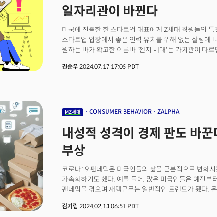
일자리관이 바뀐다
미국에 진출한 한 스타트업 대표에게 Z세대 직원들의 특징
스타트업 입장에서 좋은 인력 유치를 위해 없는 살림에 
원하는 바가 확고한 이른바 '젠지 세대'는 가치관이 다르
되어있다는 것이다. 미국 실리콘밸리에 거점을 둔 한국 대
권순우
2024.07.17 17:05 PDT
직원들에게 꽤 높은 연봉을 지급하지만 상대적으로 더 높은
있는 빅테크 기업에 직원을 빼앗기는 일이 다반사다. 회
어렵다. 자신의 가치관이 맞는 곳이라면 이직을 두려워하
"다들 해고를 한다는데, 우리는 현지 직원을 고용하고, 
겪고 있다"라고 설명했다. 젠지세대(1990년 중후반 ~ 2
CONSUMER BEHAVIOR
ZALPHA
MZ세대
형성하는 주축으로 떠오르고 있다. 원격 근무로 직장생활
내성적 성격이 경제 판도 바꾼다
대신 원격 근무로 전환하면서 '고립감'과 '외로움'을 경
밀레니얼 세대(1980년대 초반 ~1990년대 중반 출생)와 
부상
업무에 있어서도 일을 대하는 방식이나 중간 관리자가 된
사사건건 부딪치는 일이 잦기 때문이다.포브스지는 "기
코로나19 팬데믹은 미국인들의 삶을 근본적으로 변화시
독특한 방식으로 기업의 정책과 조직 문화 변화에 영향력
가속화하기도 했다. 예를 들어, 많은 미국인들은 예전부
우선순위를 내세우다보니 기업 문화 전체에 변화를 가져
팬데믹을 겪으며 재택근무는 일반적인 트렌드가 됐다. 온
받다는 것. 이른바 '젠지효과'다. 이렇게 Z세대가 영향력
미국인들은 코로나19 이전보다 훨씬 더 많은 온라인 쇼핑을
부족하기 때문이다. Z세대 인재들을 유치하기 위해 기업이
김기림
2024.02.13 06:51 PDT
쇼핑 기간인 '블랙 프라이데이'에 온라인 매출은 사상 
세대가 가진 기술과 새로운 관점, 잠재력을 바탕으로 Z