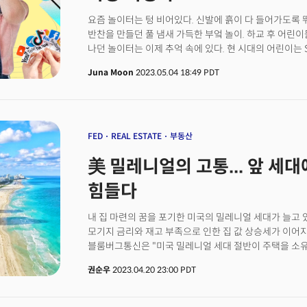
요즘 놀이터는 텅 비어있다. 신발에 흙이 다 들어가도록 뛰
반찬을 만들던 풀 냄새 가득한 부엌 놀이. 하교 후 어린
나던 놀이터는 이제 추억 속에 있다. 현 시대의 어린이는 
메타버스 놀이터에서 가상 아바타로 인사를 나누는 게 더
Juna Moon
2023.05.04 18:49 PDT
아이패드가 출시된 해(2010년)부터 2020년대 중반까지
알파세대의 나이는 만 17세. 올해 고등학생이 됐다.알파 
받으며 자라 책을 넘기는 것보다 화면을 클릭하는 게 익
허물며 AI와의 교류를 자연스럽게 받아들이고 로봇과 소통
세대다. Z세대에 이은 두 번째 디지털 네이티브 세대로
FED
REAL ESTATE
부동산
문화적 변화에 훨씬 더 능숙하다. 2023년 한국의 '어린
美 밀레니얼의 고통... 앞 세
(GenA, Generation Alpha)의 특징 4가지를 분석했
전략 3가지도 소개한다. 먼저, 알파세대는 왜 '알파' 라고
힘들다
내 집 마련의 꿈을 포기한 미국의 밀레니얼 세대가 늘고 
모기지 금리와 재고 부족으로 인한 집 값 상승세가 이어지고 있기 때문이다
블룸버그통신은 "미국 밀레니얼 세대 절반이 주택을 소유
더욱 어려워지고 있다"라고 전했다. 미 인구조사 데이터
권순우
2023.04.20 23:00 PDT
지난 2022년 51.5%를 기록, 처음으로 절반을 넘어섰
세대는 주택구매를 포기하고 있는 것으로 조사됐다. 부동산 사이트 아파트먼트리스트의
설문조사에 따르면 밀레니얼 세대 4명 중 1명은 평생 임대