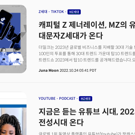
1명보다 증가한 수치다. 집을 소유하지 않은 대부분의 밀
모기지 비용을 감당할 수 없기 때문에 당장 주택을 구입
Z세대
TIKTOK
MZ세대
따르면 내 집을 소유하고 싶다는 응답자의 약 67%는 계
캐피털 Z 제너레이션, MZ의
18%만이 1만 달러 미만을 보유하고 있다고 응답했다. 
구입하는데 가장 큰 장애물로 '신용 불량'을 꼽았다. 신
대문자Z세대가 온다
의미다. 이 수치는 지난 2018년 39%에서 증가한 것이다
사이에 태어난 밀레니얼 세대는 2008년 경제 위기, 임금
더밀크는 2023년 글로벌 비즈니스를 지배할 30대 기
가격, 그리고 이자율과 인플레이션 상승으로 인해 다른 
100인의 투표를 통해 30대 트렌드 가운데 탑10 트렌드를
있다"라고 분석했다. 실제 2022년 같은 데이터에 따르
트렌드쇼 2023에서 탑10 트렌드를 공개해드렸습니다.
생활하고 있으며, 주식을 소유하지 못했고, 대부분이 학자
차례 공개해드립니다.더밀크와 전문가들이 선정한 30대 
Juna Moon
2022.10.24 05:41 PDT
입니다.
YOUTUBE
PODCAST
MZ세대
지금은 듣는 유튜브 시대, 20
전성시대 온다
글로벌 1위 동영상 플랫폼인 유튜브(Youtube)가 팟캐스