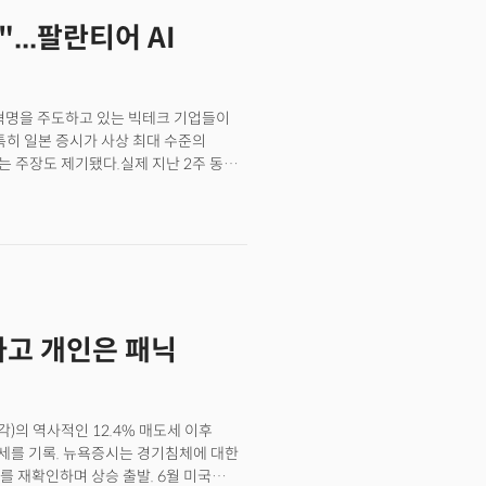
...팔란티어 AI
능 혁명을 주도하고 있는 빅테크 기업들이
특히 일본 증시가 사상 최대 수준의
는 주장도 제기됐다.실제 지난 2주 동안
비 AI 수익화에 대한 부정적인
%가 넘게 하락하며 베어마켓의 문턱까지
졌다.
사고 개인은 패닉
각)의 역사적인 12.4% 매도세 이후
상승세를 기록. 뉴욕증시는 경기침체에 대한
 재확인하며 상승 출발. 6월 미국