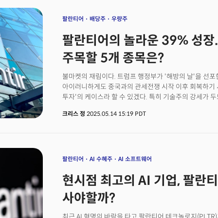
참가자는 오는 가을부터 4개월간 뉴욕 본사에서 근무하며
월 5400달러(약 750만원)의 급여도 지급된다.지원 자
팔란티어
배당주
우량주
또는 졸업 예정자로 파이썬(Python), R, SQL 등 프
팔란티어의 놀라운 39% 성장..
있으면 우대받는다. 참가자는 SAT 1460점 또는 ACT 
가장 중요한 자격은 기존 '대학'에 입학하지 않아야 한
주목할 5개 종목은?
이수한 이들에게는 이른바 '팔란티어 학위(Palantir De
정규직 채용 면접 기회도 주어진다.팔란티어 측은 “미국
불마켓의 재림이다. 트럼프 행정부가 '해방의 날'을 선
실력주의와 탁월함을 밀어냈다”며 “주관적이고 피상적인
아이러니하게도 중국과의 관세전쟁 시작 이후 회복하기 
기회를 잃고 있다. 이번 펠로우십은 그런 대학 입시 제도
투자'의 케이스라 할 수 있겠다. 특히 기술주의 강세가 
밝혔다.
지수는 올해 수익률이 플러스로 전환됐다. 주식시장을 다
크리스 정
2025.05.14 15:19 PDT
관세전쟁에 대한 우려 완화가 가장 컸다. 트럼프 행정부는
중국과의 첫번째 무역협상 역시 상당한 '진전과 건설적'
인하했다. 연준의 완화적 정책 기조 역시 시장에 우호적
물가와 함께 고용 시장 역시 연준의 정책 목표임을 강조
이는 시장 참가자들에게는 연준의 금리인하 사이클이 여
팔란티어
AI 수혜주
AI 소프트웨어
됐다. 이는 그동안 관세전쟁과 경기침체 우려로 가장 큰
현시점 최고의 AI 기업, 팔란
경기순환주들의 강력한 회복세를 이끌어냈다. S&P500
지금 시장에서 눈에 띄는 회복세를 보이는 기업과 여전히
사야할까?
5개의 종목을 아래와 같이 소개한다.
최근 AI 혁명의 바람을 타고 팔란티어 테크놀로지(PLTR