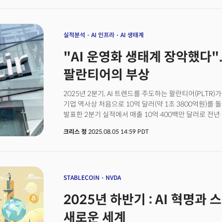
CEO로 영입하며 본격적인 기업화에 나섰다. 당시 VR 
나온다. 광고가 아니라 기업 시스템 안으로 들어간 반복
비싸며 멀미를 유발하는 헤드셋들은 소비자의 외면을 받
운영체제 위에 올라탄 AI 인프라 기업, 즉 마이크로소프트
밸브의 개발 수장 게이브 뉴웰은 킥스타터 캠페인에서 이
있다는 것이다.
사람이 있다면 팔머일 것이다." 2014년 3월, 마크 저
실적분석
AI 인프라
AI 생태계
인수했다. 럭키는 21세에 약 7억달러의 재산을 손에 쥐었
"AI 운영화 생태계 장악했다".
팔란티어의 부상
2025년 2분기, AI 트렌드를 주도하는 팔란티어(PLTR
기업 역사상 처음으로 10억 달러(약 1조 3800억원)를 
발표한 2분기 실적에서 매출 10억 400백만 달러로 전년
부분은 미국 상업 부문의 폭발적 성장이다. 이 부문의 매출
크리스 정
2025.08.05 14:59 PDT
가 급증했다. 반면 전통적 강점이던 정부 부문은 53% 
이상 '정부 의존적' 기업이 아님을 보여주는 명확한 신호
개선은 더 인상적이다. 일반회계(GAAP) 기준 순이익은 3
144%나 폭증했고 조정 잉여현금흐름은 5억 6900만 달
소프트웨어 기업의 수익성 지표인 '40의 법칙(Rule of 
STABLECOIN
NVDA
(46%)가 급성장하며 94%를 기록, 업계 평균인 40~
2025년 하반기 : AI 혁명
놀라운 성과의 배경에는 2023년 출시된 인공지능 플랫폼(A
도구가 아니라 기업이 생성형 AI를 실제 업무에 적용할 수
새로운 세계
팔란티어가 공개한 AIP의 사례를 보면 네브라스카 메디슨