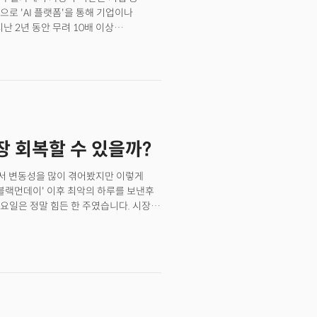
로 'AI 플랫폼'을 통해 기업이나
난 2년 동안 무려 10배 이상
중 가장 높은 48%의 상승률을 기록하며
는 더 오를 수 있을까요?
세장 회복할 수 있을까?
면서 변동성을 많이 겪어봤지만 이렇게
'블랙먼데이' 이후 최악의 하루를 보낸후
요일은 정말 힘든 한 주였습니다. 시장이
만 월요일 아시아 증시의 폭락세는 정말
가 하루에 12%가 폭락하는건 정말 믿지
니다. 그동안 침체의 가능성에 나름
 마이크 타이슨이 옆에서 속사이는
지고 있다니까? 쳐맞기 전까지는..."