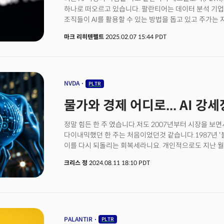
하나로 떠오르고 있습니다. 팔란티어는 데이터 분석 기업으
조직들이 AI를 활용할 수 있는 방법을 돕고 있고 주가는 지
급등했습니다. 특히 2025년 들어서는 S&P500 기업 
마크 리히텐펠트
2025.02.07 15:44 PDT
투자자들의 관심을 한 몸에 받고 있습니다. 과연 팔란티어
NVDA
PLTR
물가와 경제 어디로... AI 강
정말 힘든 한 주 였습니다.저도 2007년부터 시장을 보
다이내믹했던 한 주는 처음이었던것 같습니다.1987년 
이를 다시 되돌리는 회복세라니요. 개인적으로도 지난 월
심상치 않다는 것은 금요일 고용보고서 이후 눈치를 챘지
크리스 정
2024.08.11 18:10 PDT
충격적이었습니다. 한 국가의 경제를 대표하는 주가 지수
못할 일이었죠. 문제는 그 속도와 강도가 너무 컸다는 겁
준비를 하고 있던 저도 머리가 하얘졌습니다. 이건 마치
느낌이었습니다."내가 말했지? 누구나 그럴싸한 계획을 가
PALANTIR
PLTR