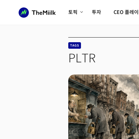
토픽
투자
CEO 플레
에이전틱AI시대
롱제비티/헬스케어
인프라/에너지
미국대전환
TAGS
피지컬AI/로봇
디지털자산
PLTR
AX비즈니스혁명
미래 교육/직업
전체 기사 보기