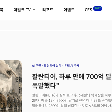
2027
이북
더밀크 TV
리포트
이벤트
CES
전체기사
K-웨이브
최신비디오
비디오
스타트업
혁신원정대
역사 및 개요
인자기(사람,돈,기술 이야기)
필드 가이드
크리스의 뉴욕 시그널
CES2027 with TheM
더밀크 아카데미
AI 주권
팔란티어 실적
유럽 AI 규제
더웨이브/트렌드쇼
팔란티어, 하루 만에 700억 달러
밸리토크
폭발했다"
팔란티어(PLTR)가 실적 보고 후, 6개월의 약세장을 하루
2분기 매출 19억 3500만 달러로 전년 대비 93% 증가했
달러를 1억 2300만 달러 상회한 수치로 6.8%의 어닝 
달러에 근접한 기업에서는 드문 수치다. 중요한 것은 방향