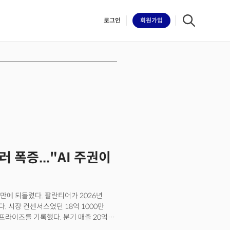
로그인
회원
가입
iilk
 폭증..."AI 주권이
 만에 되돌렸다. 팔란티어가 2026년
다. 시장 컨센서스였던 18억 1000만
서프라이즈를 기록했다. 분기 매출 20억
과 속도다. 1분기 85%였던 성장률이