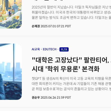
1시간 만에 퇴원 라운지 활용률이 2100% 증가한 것으
2025년의 절반이 지났습니다. 더밀크 독자님들은 지난 
'팔란티어의 시간'이라 부르기 시작하며 기존에 몇 달이 
휘몰아쳤습니다. 미국과 한국의 대통령이 바뀌었고 생성
한 제조업체의 경우 2년 반 동안 1만 1000명 이상의 
물론 일하는 방식도 조금씩 변하고 있습니다. 더밀크는 올
활용하고 있다. 이 기업은 관세 노출 관리부터 생산 라인
혁명, CES, MWC, SXSW, GTC, 구글I/O, 오픈AI 
의사결정을 지원하고 있는 것으로 밝혀졌다. 이러한 놀
손재권
2025.07.01 07:21 PDT
있게 따라가며, 독자 여러분과 함께 미래의 흐름을 읽어왔습
팔란티어의 핵심 기술인 '온톨로지(Ontology)' 덕분
산업혁명’의 변곡점이라 보고 있습니다. 변곡점의 초기 
이해할 수 있는 개념으로 변환하고 실제 업무 프로세스와
빅테크 기업들이 숨쉴틈도 안주고 빠르게 움직이고 있습니
번역하듯 AI의 언어를 기업의 언어로 번역하는 것이다.
우리가 일하고 배우고 살아가는 방식을 근본적으로 재편
선구자, 팔란티어는 "대학 학위가 필요없다"며 고등학교
AI교육
EDUTECH
PLTR
‘실력주의 펠로우십(Meritocracy Fellowship)’
"대학은 고장났다" 팔란티어, 고
21세기나 변하지 않던 '교실/교육 시스템'이 AI 시대를 
하반기를 여는 첫날, 뷰스레터에서는 AI 혁명과 함께 중
시대 '학위 무용론' 본격화
코인'에 대해 더밀크가 주목한 변화의 흐름을 되짚고 앞
나눠보려 합니다.
챗GPT 등 생성AI의 확산이 미국 고등 교육의 지형을 뒤
대한 회의론이 커지는 가운데 AI 기업들이 기존 채용 관행
곧 취업 보증수표’라는 공식이 흔들리고 있는 상황이다.
2000억 달러(약 277조원)를 넘어선 데이터 기반 소프트웨
권순우
2025.06.26 21:59 PDT
최근 미국의 이란 핵시설 공습과 이스라엘-이란 간 전쟁
기술력도 재조명되고 있다.팔란티어는 최근 고등학교 졸
‘실력주의 펠로우십(Meritocracy Fellowship)’ 