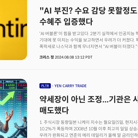
"AI 부진? 수요 감당 못할정도"
수혜주 입증했다
'AI 버블론'이 힘을 받고있다. 2분기 실적에서 인공지
기대에 못 미치는 수익을 보고하면서 우려가 더 커졌다. 
폭락세로 나스닥과 함께 무너지면서 "AI 버블이 터졌다."
AI 관련 기업들은 인공지능 인프라에 대한 과도한 지출 대
크리스 정
2024.08.08 13:12 PDT
회의론으로 인해 하락했다. 나스닥은 단 한 달만에 17
왔고 AI 대표 수혜주인 엔비디아(NVDA)는 35%나 떨어
YEN CARRY TRADE
PLTR
약세장이 아닌 조정...기관은 
매도했다
1. 주식시장 동향일본 니케이 지수는 월요일(5일, 현지시
10.2%가 폭등하며 2008년 10월 이후 최고의 일일 
우려가 완화되고 연준의 메리 데일리가 올해 말 금리인하를