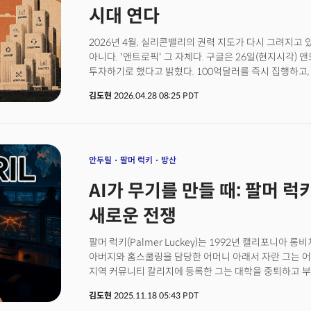
이유가 있다. AI 경쟁의 다음 승부처는 모델 성능이 아니다
시대 연다
넣느냐다. AI 전환(AX)의 실패는 대개 모델이 나빠서가
실제 업무에는 못 들어간다. 챗봇은 답을 잘하는데 사내 
2026년 4월, 실리콘밸리의 권력 지도가 다시 그려지고
되는데 보안 규정 때문에 현업은 못 쓴다. 이 간극을 메우는
아니다. '앤트로픽' 그 자체다. 구글은 26일(현지시각) 
투자하기로 했다고 밝혔다. 100억달러를 즉시 집행하고,
단계적으로 투입한다. 평가가치는 3,500억달러(약 514
김도현
2026.04.28 08:25 PDT
최대 250억달러 추가 투자를 약속했다. 세계 최대 빅테크
베팅한 것이다. 앤트로픽은 더 이상 유망 스타트업이 아
분류되기 시작했다. 실적이 이를 증명한다.앤트로픽은 20
300억달러(약 39조원)를 기록 중이다. 2025년 말 90
성장했다. 전년 동기 대비 1400% 증가다. 같은 시점 오
안두릴
팔머 럭키
방산
매출 기준으로 앤트로픽이 오픈AI를 처음 앞섰다. 왜 구
AI가 무기를 만들 때: 팔머 
표면적으로는 모순처럼 보인다. 구글은 자체 AI 모델 제
워크스페이스, 클라우드 전 영역에 AI를 심고 있다. 정
새로운 전쟁
왜 경쟁 모델 회사에 초대형 수표를 썼을까? 답은 모델 
크게 먹을 시장이 있기 때문이다.바로 '구글 클라우드'와 
팔머 럭키(Palmer Luckey)는 1992년 캘리포니아
5기가와트 규모 컴퓨팅 파워를 제공하기로 했다. 미국 
아버지와 홈스쿨링을 담당한 어머니 아래서 자란 그는 어
맞먹는 규모로 평가된다. 구글은 경쟁사에 투자하지만 그
지역 커뮤니티 칼리지에 등록한 그는 대학을 중퇴하고 부
고객으로 묶어두려 한다. 앤트로픽의 핵심 시장은 소비자
프로토타입을 만들었다.2012년, 19세의 럭키는 킥스
코드가 개발자 생산성을 끌어올리며 폭발적으로 확산됐다. 
김도현
2025.11.18 05:43 PDT
시작했다. 목표액의 974%인 240만달러를 모으는 데 
500개 이상 기업이 연간 100만달러 이상을 앤트로픽에 지