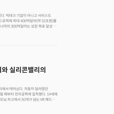
. 누가 AI를 실제 현장 운영 안으로 밀어
 아니다. 현실이 복잡해서다. 데모는 멋진데
시스템과 연결되지 않는다. 문서 요약은
 있다. 빅테크 기업이 아니고 서비스도
 사람이 FDE다.
앤드로픽에 최대 400억달러(약 52조원)를
 나머지 300억달러는 성장 목표 달성 시
5조 원)에 달한다. 이에 앞서 아마존도
 두 곳이 동시에 한 회사에 거액을
니다. 이미 차세대 플랫폼 기업으로
26년 4월 현재 런레이트 기준 연매출
억달러에서 불과 4개월 만에 세 배 이상
픈AI는 250억달러 수준으로 추정된다.
글은 경쟁사에 52조원을 투자했을까?
럭키와 실리콘밸리의
미나이를 보유하고 있으며 검색,
확히 앤트로픽의 클로드와 겹친다. 그런데
경쟁은 눈에 보이지만 눈에 보이지 않는 더
TPU다. 구글은 엔트로픽에 2027년부터
 롱비치에서 태어났다. 자동차 딜러였던
미네소타주 전체 가정용 전력 수요에
릴 때부터 전자공학에 집착했다. 14세에
 경쟁사를 자사 클라우드와 칩의 초대형
모님 차고에서 50개가 넘는 VR 헤드셋
 챗봇이 아니라 기업 시장이다. 클로드
타터에서 오큘러스 리프트 프로젝트를
포춘 10대 기업 중 8곳이 고객이고,
성공한 그는 곧바로 브렌던 아이리브를
출한다. 또 매출의 약 80%가 API에서