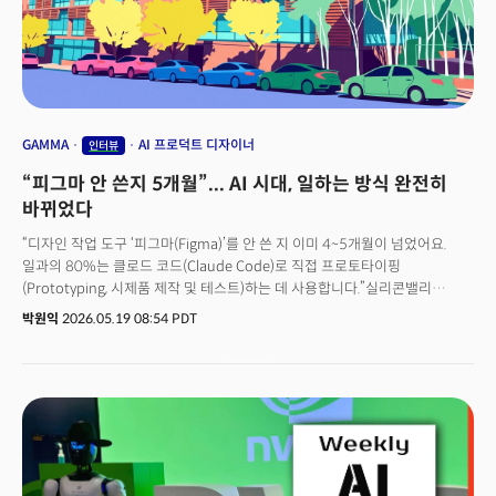
reality through AI coding, making it a daily routine. Designers who
work closely with developers are prime examples.
GAMMA
AI 프로덕트 디자이너
인터뷰
“피그마 안 쓴지 5개월”... AI 시대, 일하는 방식 완전히
바뀌었다
“디자인 작업 도구 ‘피그마(Figma)’를 안 쓴 지 이미 4~5개월이 넘었어요.
일과의 80%는 클로드 코드(Claude Code)로 직접 프로토타이핑
(Prototyping, 시제품 제작 및 테스트)하는 데 사용합니다.”실리콘밸리
개발자들을 강타한 AI 혁신이 인접 영역으로 빠르게 확산하고 있다. 코드
박원익
2026.05.19 08:54 PDT
작성은 AI 코딩 에이전트(agent, 대리인)에 맡기고, 인간은 주로 판단과 검증
역할을 담당하는 거대한 변화가 디자이너의 세계에서도 일어나고 있다.AI
도입으로 인한 업무 방식의 변화는 가장 먼저 소프트웨어 개발자들에게
다가왔다. 코드 작성 속도가 급격히 올라가고, 품질도 높아지자 AI에 코딩을
맡기는 일이 대세가 된 것이다. 구글의 순다 피차이 CEO에 따르면 전 세계에서
가장 뛰어난 개발자들이 모여 있는 구글 내부에서조차 신규 코드 75%를 AI
에이전트가 작성하고 있다. 👉“신규 코드 75% AI가 생성”... 구글 ‘제미나이
에이전트 플랫폼’이 보여준 미래핵심은 AI발 업무 혁명이 개발 영역에만