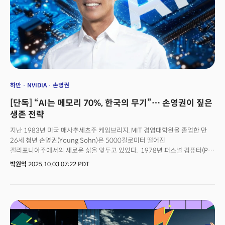
일깨웠다. “산호세와 샌프란시스코를 잇는 101번 고속도로의 광고판 80%가
AI로 도배되고, 샌프란시스코 베이 지역에서만 매달 200개의 AI 관련
오프라인 행사가 열리고 있습니다.”제레미아 오양 파트너는 이 같은 치열한
경쟁 환경 속에서 생존하는 걸 넘어 시장을 지배할 수 있으려면 3가지 원칙을
기억해야 한다고 강조했다. 최고의 기술을 넘어 최고의 전략을 가진 자만이
살아남을 수 있다는 게 그의 주장이다.
하만
NVIDIA
손영권
[단독] “AI는 메모리 70%, 한국의 무기”… 손영권이 짚은
생존 전략
지난 1983년 미국 매사추세츠주 케임브리지. MIT 경영대학원을 졸업한 만
26세 청년 손영권(Young Sohn)은 5000킬로미터 떨어진
캘리포니아주에서의 새로운 삶을 앞두고 있었다. 1978년 퍼스널 컴퓨터(PC)
시대를 연 CPU(중앙처리장치) ‘8086’을 출시하며 빠르게 성장하던 인텔에
박원익
2025.10.03 07:22 PDT
입사해 반도체 분야에서 커리어를 시작한 것이다. 주무대를 실리콘밸리로
옮긴 그는 인텔 이후 퀀텀, 애질런트 반도체(아바고, 현 브로드컴) 사장, Arm 및
케이던스 이사회 멤버, 삼성전자 CSO(최고전략책임자) 사장 등 핵심 반도체
기업의 리더십을 거치며 업계를 이끌었다. 놀라운 건 40년이 지난 현재도 그의
열정이 식지 않았다는 점이다. 지난달 24일(현지시각) 실리콘밸리
마운틴뷰에서 열린 ‘K-글로벌(K-Global@Silicon Valley)’ 행사장에서 만난