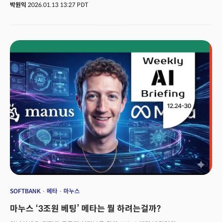
강조했다. 사람 크기의 휴머노이드 로봇 디짓(Digit)을 아마존, GXO의 대형
박원익
2026.01.13 13:27 PDT
물류 창고 등 실제 현장에서 운영해보니 다양한 변수, 예외 상황에 대응할 수
있는 신뢰성과 안전이 가장 중요했다는 설명이다. 어질리티 로보틱스는 세계
최초로 휴머노이드 로봇을 산업 현장에 투입한 기업이다. 디짓은 이미 10만 개
이상의 토트(Tote, 물류용 박스)를 옮기며 많은 데이터를
축적했다. 벨라가푸디 CTO는 특히 데모 영상 등 일부 과대 광고에 주의할
필요가 있다고 조언했다. 묘기를 부리거나 쿵푸를 하는 휴머노이드의 영상은
시선을 끌기 충분하지만, 실제 현장에 로봇을 투입하는 건 전혀 다른
이야기라는 설명이다. 그는 “영상 만으로는 해당 로봇이 그 동작을 완벽하게
수행하기까지 얼마나 많은 시도가 필요했는지 전혀 알 수 없다. 디짓이
배치되는 생산 환경에서는 용납될 수 없는 일”이라며 “예컨대 깨지거나
미끄러운 토트 같은 특수 사례가 발생하더라도 디짓은 문제 없이 업무를 수행,
높은 신뢰성을 제공하도록 설계됐다”고 했다. 핵심은 피지컬 AI와
휴머노이드라는 거대한 혁신의 물결이 이미 시작됐다는 것이다. 더밀크가
CES 2026를 맞아 7일(현지시각) 라스베이거스에서 개최한 ‘K-이노베이션
나이트’에 기조연설로 참여한 벨라가푸디 CTO는 현재의 휴머노이드 열풍이
단순한 유행이 아니라 노동 시장의 압박, 하드웨어의 비약적 발전, ‘피지컬
AI(Physical AI)’의 혁명이 맞물린 결과라고 분석했다. 모건 스탠리나 골드만
삭스 같은 금융 기관들도 최근 그 잠재력을 인지하고 시장 전망을 내놓기
시작했다. 모건 스탠리는 2050년까지 휴머노이드의 약 90%(약 9억3000만
SOFTBANK
메타
마누스
대)가 반복적이고 단순하며 체계적인 작업에 사용될 것으로 전망했고,
마누스 ‘3조원 베팅’ 메타는 뭘 하려는걸까?
시티그룹은 2050년 휴머노이드 로봇 시장 규모가 7조달러(약 1경341조원)
에 달할 것으로 예측했다.