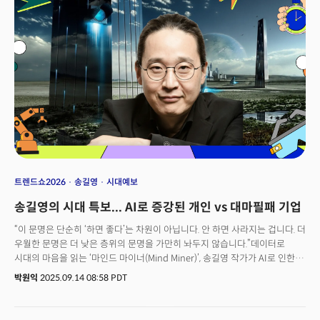
손영권 하만(HARMAN) 이사회 의장의 발언에는 미래에 대한 강한 기대감이
가득했다. 무엇이 기술 업계에서 산전수전 겪은 그를 이렇게 들뜨게
만들었을까? 반도체 전문가이자 베테랑 경영인, 인텔의 립 부탄 CEO와 함께
실리콘밸리 VC(벤처캐피털) 월든 카탈리스트(Walden Catalyst)를 설립해
투자자로도 활동해 온 손 의장이 발견한 시그널은 무엇일까?핵심은 역시
AI였다. 손 의장은 AI 시대를 ‘거대한 쓰나미’에 비유하며 이 물결에 어떻게
올라타느냐에 따라 새로운 승자와 패자가 갈릴 것이라고 단언했다. AI는
단순히 지나가는 유행이 아니며 산업 지형을 완전히 바꿀 거대한 파도라는
것이다. 과거 PC 시대 마이크로소프트, 모바일 시대 삼성이 승자가 된 반면,
노키아, 야후처럼 변화의 물결을 놓친 기업은 뒤처졌다는 걸 기억해야 한다고
했다. 현재 AI 시대 초기 인프라 경쟁은 엔비디아가 주도하고 있지만, 이는
시작에 불과하다는 게 그의 진단이다. 대형 AI 데이터센터가 10만 개, 나아가
100만 개의 GPU(그래픽처리장치)를 필요로 하는 기가와트 규모로 확장되고
트렌드쇼2026
송길영
시대예보
있어 한국에도 기회가 있다는 것이다. 손 의장은 “한국은 기초 연구 역량을
송길영의 시대 특보... AI로 증강된 개인 vs 대마필패 기업
강화하고, 스타트업을 넘어 ‘스케일업(Scale-up, 빠르게 성장하는 기업을
의미)’을 육성하는 집중적인 전략을 펴야 한다”며 “AI의 핵심은 데이터와
“이 문명은 단순히 ‘하면 좋다’는 차원이 아닙니다. 안 하면 사라지는 겁니다. 더
메모리다. 메모리 반도체 강국인 한국이 중요한 역할을 할 수 있다. 현재
우월한 문명은 더 낮은 층위의 문명을 가만히 놔두지 않습니다.”데이터로
엔비디아가 판매하는 4만달러짜리 모듈을 열어보면 내용물의 70%가 실제로
시대의 마음을 읽는 ‘마인드 마이너(Mind Miner)’, 송길영 작가가 AI로 인한
메모리다. 한국산 메모리를 높은 마진으로 판매하고 있는 셈”이라고
거대한 전환의 서막을 알리는 ‘특보’를 발령했다. 2022년 11월 30일
박원익
2025.09.14 08:58 PDT
강조했다. 구체적으로는 메모리와 로직, GPU를 통합하는 새로운 기회를
챗GPT의 등장 이후 인류 문명이 바뀌고 있다는 주장이다. 송 작가는
적극적으로 모색하고, 모든 것을 직접 개발하려는 ‘NIH(Not Invented Here)’
더밀크와의 인터뷰에서 지금까지 인류가 추구해 왔던 ‘중량문명
사고방식에서 벗어나야 한다고 했다. 하이퍼스케일러 등 글로벌 기업과의
(Heavyweight Civilization)’의 시대가 저물고 ‘경량문명(Lightweight