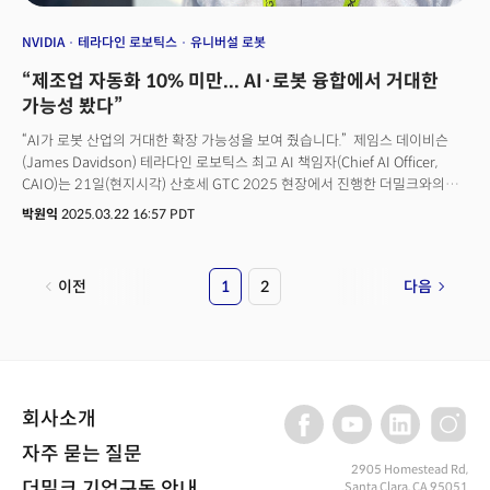
NVIDIA
테라다인 로보틱스
유니버설 로봇
“제조업 자동화 10% 미만... AI·로봇 융합에서 거대한
가능성 봤다”
“AI가 로봇 산업의 거대한 확장 가능성을 보여 줬습니다.” 제임스 데이비슨
(James Davidson) 테라다인 로보틱스 최고 AI 책임자(Chief AI Officer,
CAIO)는 21일(현지시각) 산호세 GTC 2025 현장에서 진행한 더밀크와의
단독 인터뷰에서 “제조업에서 자동화된 작업이나 업무는 10%도 되지
박원익
2025.03.22 16:57 PDT
않는다”며 이같이 말했다. AI 기술이 적용된 로봇을 활용하면 공장, 창고, 물류
센터 등 산업 현장에서의 자동화 수준을 크게 높일 수 있다는 주장이다.
이전
1
2
다음
회사소개
자주 묻는 질문
2905 Homestead Rd,
더밀크 기업구독 안내
Santa Clara, CA 95051