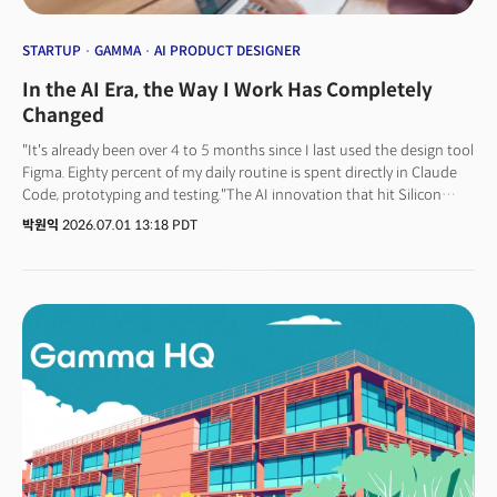
STARTUP
GAMMA
AI PRODUCT DESIGNER
In the AI Era, the Way I Work Has Completely
Changed
"It's already been over 4 to 5 months since I last used the design tool
Figma. Eighty percent of my daily routine is spent directly in Claude
Code, prototyping and testing."The AI innovation that hit Silicon
Valley developers is rapidly spreading into adjacent areas. A major
박원익
2026.07.01 13:18 PDT
shift is happening in the world of design, as code writing is now
entrusted to AI coding agents, while humans mainly take on
judgment and verification roles.The changes in work styles brought
about by AI adoption first affected software developers. As code-
writing speed increased rapidly and quality improved, entrusting
coding to AI became the mainstream. According to Google CEO
Sundar Pichai, even within Google, where the world's top developers
gather, AI agents write 75% of new code.👉 "75% of new codes
generated by AI"... The future shown by Google's 'Gemini Agent
Platform'The key point is that the AI-driven work revolution is not
limited to the development domain. In Silicon Valley, non-developers
are also using AI to improve work efficiency or turn their ideas into