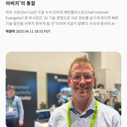
아버지’의 통찰
빈트 서프(Vint Cerf) 구글 수석 인터넷 에반젤리스트(Chief Internet
Evangelist) 겸 부사장은 “AI 기술 경쟁으로 서로 정보를 숨기게 된다면 빠른
기술 발전을 이루지 못하게 될 것”이라며 이같이 말했다. 미국과 중국의 AI
패권 경쟁에 대한 생각을 묻는 더밀크의 질문에 정보 개방과 공유, 협력이 더
박원익
2025.04.11 18:53 PDT
중요하다고 강조한 것이다. 서프 부사장은 컴퓨터 간 데이터 통신 규약인
‘TCP/IP’ 개발에 기여한 공로로 ‘인터넷의 아버지’로 불리는 기술 업계 구루
(Guru, 스승)다. 스탠퍼드 대학에서 컴퓨터 공학을 가르치기 시작한 1972년,
그가 동료인 로버트 칸과 개발한 TCP(전송 제어 프로토콜)는 TCP/IP(인터넷
프로토콜)로 발전했다. 이는 네트워크를 상호 연결한 네트워크, 즉 인터넷
탄생의 배경이 됐고, 1989년 영국의 컴퓨터 과학자 팀 버너스리가
월드와이드웹(WWW)을 개발함으로써 꽃을 피웠다.서프 부사장은 이 업적을
인정받아 미국 국가기술훈장(1997년), 미국 대통령 자유훈장(2005년)을
받았고, 2004년에는 컴퓨터 과학계의 노벨상이라 불리는 ‘튜링상’까지
수상했다. 2005년부터는 구글의 수석 인터넷 에반젤리스트로 합류해 활동을
이어 나가고 있다. ‘구글 클라우드 넥스트 2025’ 이튿날인 9일(현지시각)
라스베이거스에서 만난 서프 부사장은 여든이 넘은 고령임에도 다양한 AI
기술 및 사용 사례, 구글이 발표한 최신 기술 정보까지 꿰뚫고 있었다. 한때
자신이 AI에 대해 가지고 있었던 생각이 틀렸음을 인정하는 유연한 태도를
보여주기도 했다. 그가 예상하는 AI의 미래, 우리가 나아가야 할 방향에 관해
물었다.