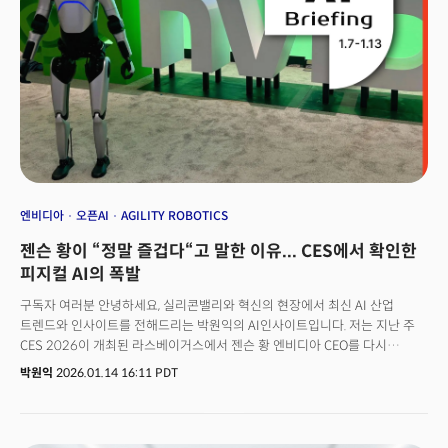
머물지 않는다는 점이다. 실리콘밸리에서는 비개발자들 역시 AI를 활용해
업무 효율을 높이거나 AI 코딩으로 자신의 아이디어를 실체화하는 일이
일상이 되고 있다. 개발자들과 밀접하게 협업하는 디자이너들이 대표적이다.
엔비디아
오픈AI
AGILITY ROBOTICS
젠슨 황이 “정말 즐겁다“고 말한 이유... CES에서 확인한
피지컬 AI의 폭발
구독자 여러분 안녕하세요, 실리콘밸리와 혁신의 현장에서 최신 AI 산업
트렌드와 인사이트를 전해드리는 박원익의 AI인사이트입니다. 저는 지난 주
CES 2026이 개최된 라스베이거스에서 젠슨 황 엔비디아 CEO를 다시
만났는데요, 작년 1월 열린 CES 2025, 그리고 3월 산호세에서 열린 GTC
박원익
2026.01.14 16:11 PDT
2025 현장에서 만났을 때와는 또 다른 에너지를 느낄 수 있었습니다.
기자회견 시작때부터 웃으며 등장하더니 1시간 30분 넘게 혼자 쏟아지는
질문에 답하면서도 전혀 지친 기색이 없었습니다. 심지어 “정말 즐겁다(It's
really fun)”고 말하기도 했죠.