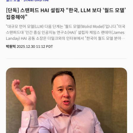
[단독] 스탠퍼드 HAI 설립자 “한국, LLM 보다 ‘월드 모델’
집중해야”
“대규모 언어 모델(LLM) 다음 단계는 ‘월드 모델(Wolrd Model)’입니다.”미국
스탠퍼드대 ‘인간 중심 인공지능 연구소(HAI)’ 설립자 제임스 랜데이(James
Landay) HAI 공동 소장은 더밀크와의 인터뷰에서 “한국이 월드 모델 분야에
주력한다면 큰 성과를 낼 수 있을 것”이라고 전망했다. 월드 모델은 현실
박원익
2025.12.30 11:12 PDT
세계의 물리 법칙, 공간, 시간, 인과 관계 등을 이해하고 내부적으로
시뮬레이션할 수 있는 AI 시스템을 뜻한다. AI 기술·산업이 LLM에 이어 월드
모델 중심의 ‘피지컬 AI(Physical AI, 물리적 AI)’로 발전 중이며 대한민국은
파운드리(foundry, 반도체 위탁 생산), 배터리, 자동차, 조선, 로봇에 이르는
제조업 생태계를 갖추고 있어 이 분야에서 특히 경쟁력을 가진다는
분석이다. 그는 이어 “한국에 HAI 센터를 설립하고 한국 최고 대학들과
협업한다면 최고 AI 인재의 유출도 막을 수 있을 것”이라며 “한국 제조업에 AI
기술을 접목해 관련 일자리 상황도 개선할 수 있다고 생각한다”고 했다. 월드
모델과 피지컬 AI는 실리콘밸리 AI 석학들이 최근 가장 주목하고 있는 분야다.
메타 수석 AI 과학자를 지낸 얀 르쿤 뉴욕대(NYU) 교수가 월드 모델 개발을
위해 자신의 스타트업 ‘AMI Labs’를 설립했을 정도다. 랜데이 교수와 함께
HAI 공동 소장을 맡고 있는 ‘AI 대모’ 페이페이 리 스탠퍼드대 교수 역시
‘월드랩스(World Labs)’라는 스타트업을 설립, 월드 모델을 개발
중이다. 랜데이 공동 소장은 15일 HAI 웹사이트를 통해 공개한 2026년 AI