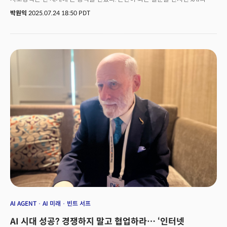
설립자인 일론 머스크의 입장을 먼저 참조하는 방식으로 작동한다는 사실이
박원익
2025.07.24 18:50 PDT
확인됐기 때문이다. xAI는 이후 그록4의 시스템 프롬프트(system prompt,
AI 챗봇에 대한 일련의 지침)를 수정해 이 문제를 해결했다고 밝혔지만, 이
사건은 특정인이나 특정 기업의 관점을 강화하고 주입하는 ‘에코 체임버(echo
chamber, 반향실)’ 효과가 언제든 AI에 적용될 수 있다는 우려를
불러일으켰다. AI가 우리 삶에 미치는 영향이 커지면서 독성(toxicity), 환각
(Hallucination), 개인 정보 보호 같은 문제도 함께 대두되는 추세다. 더 리스닝
앱(The Listening App)에 따르면 이미 미국인의 60%는 일주일에 한 번 이상
AI 도구를 사용하며 6명 중 1명은 일상생활에서 AI에 의존하고 있다고 답했다.
플로리다에서는 10대 소년이 AI 챗봇의 조언을 듣고 극단적 선택을 하는
충격적인 사건이 발생하기도 했다. 이런 문제를 어떻게 해결하면 좋을까? AI
안전·규제 분야 전문가 마이클 컨스(Michael Kearns) 펜실베이니아대학
컴퓨터 및 정보과학과 교수는 더밀크와의 인터뷰에서 AI가 서비스할 그룹을
대표하는 데이터를 충분히 확보하는 것과 AI가 제시하는 편향, 불공정, 독성
답변에 대한 ‘가드레일(Guard rail)’을 설정하는 것이 중요하다고 강조했다.
결국 인간이 적극적으로 개입해야 문제를 해결할 수 있다는
것이다. 2020년부터 아마존 학자(Amazon Scholar)로 활동하며 AWS
‘RAI(Responsible AI)’팀을 설립한 컨스 교수를 AWS 서밋 뉴욕 2025
컨퍼런스에서 만나 책임감 있는 AI를 어떻게 구현할 수 있는지, 소버린 AI
관점에서 한국이 어떤 전략을 취하면 좋을지, 한국의 젊은 과학자들에게
AI AGENT
AI 미래
빈트 서프
전하고 싶은 조언은 무엇인지 물었다.다음은 인터뷰 전문
AI 시대 성공? 경쟁하지 말고 협업하라… ‘인터넷