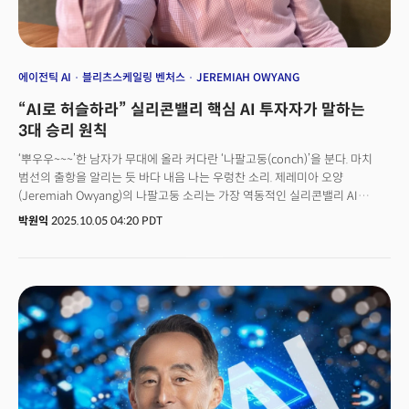
전망에서도 한국을 언급했다. 국가 주도의 AI 데이터센터 투자 및 ‘AI 주권(AI
Sovereignty)’ 강화 움직임 사례로 아랍에미리트(UAE)와 한국을 든
것이다. 그는 “2026년에 AI 주권 논의가 크게 가속할 것으로 본다”며
“2026년에도 AI 데이터센터 투자는 지속될 것”이라고 예상했다. 이런 거대한
흐름 속에서 한국이 AI 3강을 달성하려면 어떤 노력이 필요할까? 더밀크는
에이전틱 AI
블리츠스케일링 벤처스
JEREMIAH OWYANG
랜데이 소장을 화상으로 만나 한국의 AI 전략과 인재 양성 방법, 인간 중심
“AI로 허슬하라” 실리콘밸리 핵심 AI 투자자가 말하는
AI의 미래에 대해 물었다.다음은 랜데이 소장과의 일문일답이다.
3대 승리 원칙
‘뿌우우~~~’한 남자가 무대에 올라 커다란 ‘나팔고둥(conch)’을 분다. 마치
범선의 출항을 알리는 듯 바다 내음 나는 우렁찬 소리. 제레미아 오양
(Jeremiah Owyang)의 나팔고둥 소리는 가장 역동적인 실리콘밸리 AI
창업자·투자자 커뮤니티 ‘라마 라운지(Llama Lounge)’의 시작을 알리는
박원익
2025.10.05 04:20 PDT
시그니처 사운드다.2023년 5월부터 라마 라운지를 이끌어온 제레미아
오양은 링크드인 창업자 리드 호프만(Reid Hoffman)이 출자, 고문으로
활동하는 벤처캐피털(VC) ‘블리츠스케일링 벤처스(Blitzscaling Ventures)’의
제너럴 파트너다. 샌프란시스코 최대 AI 창업 커뮤니티와 AI 스타트업 투자
활동을 통해 얻는 통찰은 그를 최고의 AI 기술·산업 전문가로
만들었다. 제레미아 오양 파트너가 내놓는 전망과 인사이트에 주목해야 하는
이유가 여기에 있다. 그는 지난달 24일(현지시각) 실리콘밸리 마운틴뷰에서
열린 ‘K-글로벌(K-Global@Silicon Valley)’ 행사에서 “여러분이 가진 AI 기술
우위, 즉 ‘기술적 해자(moat)’가 얼마나 지속될 것이라고 생각하느냐’는
질문을 던지며 치열하게 전개되는 AI 경쟁의 현실을 다시금