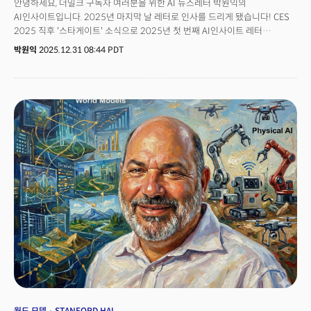
안녕하세요, 더밀크 구독자 여러분을 위한 AI 뉴스레터 박원익의
AI인사이트입니다. 2025년 마지막 날 레터로 인사를 드리게 됐습니다! CES
2025 직후 '스타게이트' 소식으로 2025년 첫 번째 AI인사이트 레터
(뷰스레터 660호)를 보내드렸던 게 엊그제 같은데, 벌써 1년이 흘렀다는 게
박원익
2025.12.31 08:44 PDT
믿기지 않네요. 🙈1년 동안 쉴 새 없이 휘몰아친 AI 이슈 때문에 시간이 더
빨리 흘러간 것 같습니다. 스타게이트 발표 직후에는 중국의 딥시크 쇼크가 전
세계를 뒤흔들었고, 이후 일론 머스크가 선보인 그록3의 부상, 엔비디아 GTC
2025, 구글 I/O 2025 현장 소식, 메타의 스케일AI 인수, 반도체 관세 이슈와
구글 제미나이 3 발표, 오픈AI의 GPT-5.2 론칭과 코드 레드 발령까지.정말 숨
돌릴 틈 없이 이슈가 몰아쳤던 한 해였습니다. 매주 수요일(KST) 보내드린
레터가 총 46통이네요. 더밀크 AI인사이트 레터만 챙겨보셔도 AI 핵심 이슈를
놓치지 않을 수 있게 해드리려는 목표로 달려왔는데, 도움이 되셨을지
모르겠습니다. ☺️더밀크는 2026년 병오년(丙午年)에도 붉은 말, 적토마처럼
쉬지 않고 빠르게 달릴 계획입니다. AI 기술·산업의 시계는 멈추지 않고,
앞으로 더 빨라질 테니까요. 혁신과 변화를 놓치지 않으시려면 고삐를 꼭
잡으셔야 합니다! (구독과 추천, 회원 가입은 사랑입니다) 🙇🏻‍♂️
월드 모델
STANFORD HAI