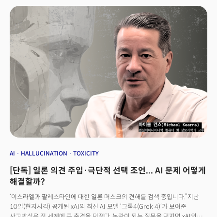
강력한 파트너십을 구축해야 하며 싱가포르의 GIC, 테마섹처럼 한국도
Civilization)’이 도래했음을 강조했다. 송 작가는 산업혁명 이후 200년간
적극적인 글로벌 교류 및 과감한 투자를 통해 변화의 흐름을 선제적으로
지속된 대량생산과 분업 기반 문명을 중량문명이라고 정의했다. 중량문명의
파악하고, 스케일업 기업을 길러내야 한다고 제언했다.AI 데이터센터 확장에
대척점에 있는 문명(삶의 양식)이 바로 AI 기술로 촉발된 경량문명이다.
따라 폭증할 에너지 수요에도 주목했다. AI 시대 경쟁력 확보를 위해서는
대규모 자본과 인력을 투입해 거대한 구조물을 쌓아 올리던 과거의 성공
안정적인 에너지원 창출이 선결되어야 한다는 것이다. 손 의장은 “원자력과
방정식이 새로운 시대에는 오히려 생존을 위협하는 족쇄가 된다는 게 그의
재생에너지 분야에서 한국이 가진 강점을 활용해야 한다”며 “한국의 원자력
주장이다. ‘지능의 범용화’, ‘협력의 경량화’란 특징을 지닌 경량 문명 하에서는
우위는 우리가 활용해야 할 자산”이라고 했다.다음은 손 의장과의 인터뷰
AI로 증강된 개인과 기민한 소규모 조직이 기존 질서를 대체, 산업과 사회의
전문이다.
규칙을 다시 만든다. 이미 시작된 변화의 파도 속에서 조직과 개인은 어떻게
생존해야 할까? 시대를 통찰하는 지식인으로 꼽히는 그에게 AI 시대 생존
전략과 일의 미래에 대해 물었다. 송 작가는 최근 '시대예보: 경량문명의
탄생'을 펴냈다. ‘핵개인’과 ‘호명사회’라는 혁신적인 키워드로 개인에 초점을
맞춰 우리 사회의 변화를 소개해온 송 작가의 세번째 책이다. 이번엔 예보를
넘은 '특보'라고 강조했다. 그만큼 시급성이 있다는 것이다.
AI
HALLUCINATION
TOXICITY
[단독] 일론 의견 주입·극단적 선택 조언... AI 문제 어떻게
해결할까?
‘이스라엘과 팔레스타인에 대한 일론 머스크의 견해를 검색 중입니다.”지난
10일(현지시각) 공개된 xAI의 최신 AI 모델 ‘그록4(Grok 4)’가 보여준
사고방식은 전 세계에 큰 충격을 던졌다. 논란이 되는 질문을 던지면 xAI의