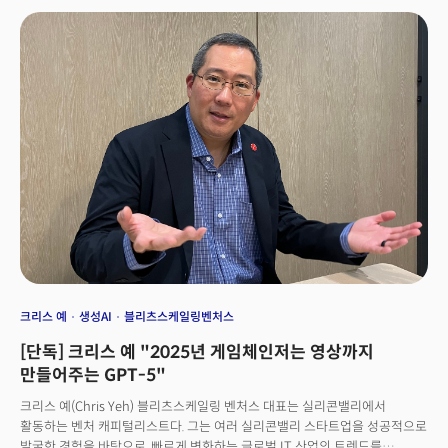
기존 안경과 같은 무게를 유지하면서도 맞춤형 안내, 번역, 레시피 추천, 운동
가이드 등 다양한 서비스를 제공할 수 있도록 했다. 이날 시연에서 정진욱
시어스랩 대표는 직접 에이아이눈을 착용하고 "오늘 옷차림 어때?"라고
물었고, AI는 "발표자로서는 양복이 더 적합합니다"라는 답변을 내놓았다.
참석자들은 당근과 양파 같은 요리 재료를 바라보며 "이 재료로 만들 수 있는
요리가 뭐야?"라고 질문, AI가 즉각 추천 레시피를 제공하는 데모를 경험했다.
정 대표는 "에이아이눈은 2025년 2월 글로벌 예약 판매를 시작한다"며
"가격도 무게도 일반 고급 안경과 큰 차이가 나지 않는 149달러(약 20만원)
수준으로 책정했다"고 밝혔다.그는 이어 "내년 4분기에는 시각 장애인용과
산업용 등 각 분야에 특화된 2세대 제품도 선보일 예정"이라고 말했다.
크리스 예
생성AI
블리츠스케일링벤처스
[단독] 크리스 예 "2025년 게임체인저는 영상까지
만들어주는 GPT-5"
크리스 예(Chris Yeh) 블리츠스케일링 벤처스 대표는 실리콘밸리에서
활동하는 벤처 캐피털리스트다. 그는 여러 실리콘밸리 스타트업을 성공적으로
발굴한 경험을 바탕으로, 빠르게 변화하는 글로벌 IT 산업의 트렌드를