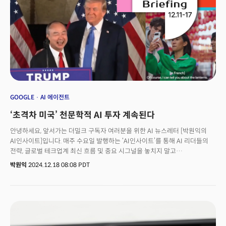
GOOGLE
AI 에이전트
‘초격차 미국’ 천문학적 AI 투자 계속된다
안녕하세요, 앞서가는 더밀크 구독자 여러분을 위한 AI 뉴스레터 [박원익의
AI인사이트]입니다. 매주 수요일 발행하는 ‘AI인사이트’를 통해 AI 리더들의
전략, 글로벌 테크업계 최신 흐름 및 중요 시그널을 놓치지 말고
확인하세요! “이번 투자는 미국의 미래에 대한 기념비적 자신감의
박원익
2024.12.18 08:08 PDT
증거입니다.” 도널드 트럼프 미국 대통령 당선인은 16일(현지시각)
플로리다주 팜비치 마러라고 리조트에서 개최한 기자회견에서 “AI, 신기술,
미래 산업이 미국에서 만들어지고 성장하는 데 도움이 될 것”이라며 이같이
밝혔습니다. 이날 행사에는 손정의 소프트뱅크 그룹 회장이 참석해 화제가
됐습니다. 미국의 AI 및 관련 인프라에 향후 4년간 1000억달러(약 144조원)
를 투자, 최소 10만 개의 일자리를 창출하겠다고 약속했기