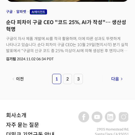
구글
알파벳
AI에이전트
순다 피차이 구글 CEO "코드 25%, AI가 작성"… 생산성
혁명
구글이 자사 제품 개발에 AI를 적극 활용하며, 이에 따른 성과도 뚜렷하게
나타나고 있습니다. 순다 피차이 구글 CEO는 10월 29일(현지시각) 분기 실적
발표에서 "구글의 신규 코드 중 25% 이상이 AI에 의해 생성된 후 엔지니어의
검토와 승인을 거친다"고 밝혔습니다. 이는 AI가 구글의 필수적인 성장 요소가
김기림
2024.11.02 06:34 PDT
되었음을 보여주는 중요한 지표입니다.알파벳은 2024년 3분기에
883억달러의 매출을 기록했습니다. 주요 부문별로 살펴보면, 구글 서비스
(검색 포함)는 765억달러로 전년 대비 13% 증가했고, 구글 클라우드는
이전
1
2
3
다음
114억달러로 전년 대비 35% 성장했습니다. 영업 이익도 크게 늘어, 구글
서비스 부문은 309억달러, 구글 클라우드 부문은 19억 5000만달러로 전년
대비 큰 폭의 성장을 보였습니다.AI는 구글의 다양한 제품과 서비스에서
중요한 역할을 하고 있습니다. 최근 AI 기반 제미니 채팅봇 '젬스(Gems)' 출시,
구글밋의 자동 메모 작성 기능, 유튜브 크리에이터를 위한 생성형 AI 도구 등
여러 혁신적 AI 기능을 선보였는데요. 또 AI 기능을 탑재한 스마트폰 픽셀9
회사소개
시리즈도 긍정적인 평가를 받고 있습니다. 순다르 피차이 CEO는 "검색에서
활용되는 AI 기능은 탐색 방식과 범위를 확장하고 있으며, 클라우드에서
자주 묻는 질문
쓰이는 AI 솔루션은 기존 고객의 사용을 촉진하고 신규 고객 유치와 대규모
2905 Homestead Rd,
더밀크 기업구독 안내
Santa Clara, CA 95051