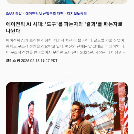
SAAS 종말
에이전틱AI 산업구조 재편
디지털노동력
에이전틱 AI 시대: '도구'를 파는자와 '결과'를 파는자로
나뉜다
에이전틱 AI가 초래한 진정한 '파괴적 혁신'이 몰아친다. 글로벌 기술 산업이
통째로 구조적 전환을 강요받고 있다. 혁신의 단계는 말 그대로 '파괴적'이다.
이 구조적 전환을 받아들이지 못하면 도태된다. 2026년, 시장은 더 이상 AI가
'얼마나 더 똑똑해졌는가'를 묻는 대신 AI가 '무엇을 직접 할 수 있는가'에
크리스 정
2026.02.13 19:27 PDT
주목하고 있다. 사용자와 대화하고 텍스트를 생성하며 이미지를 만들어내던
생성형 AI의 시대는 공식적으로 막을 내렸다. 이제 AI는 스스로 판단하고,
계획을 세우며, 도구를 직접 조작해 업무를 완수한다. 에이전틱 AI의 시대가 온
것이다. 앤트로픽이 출시한 '클로드 코워크(Claude Cowork)'는 픽셀 카운팅
기술로 API가 없는 레거시 소프트웨어까지 인간처럼 화면을 직접 보고
클릭하며 조작한다. 기존의 시스템을 전면 교체하거나 AI와 직접 연결해야
되는 프로그램이 없어도 에이전트를 즉시 투입할 수 있게 된 것이다. 이제
기업은 AI의 도입 장벽이 기술의 문제가 아닌 의사결정의 문제로 넘어갔다.