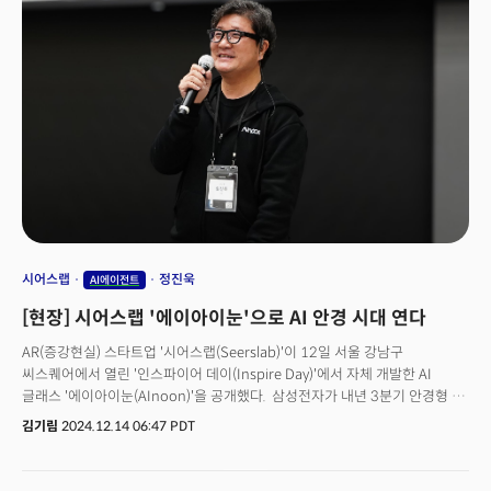
때문입니다. 1000억달러는 2024년 대한민국 예산(657조원)의 22%에
해당하는 금액입니다. 트럼프 당선인과 손 회장은 생중계로 진행된 회견을
활용, 미국 내 대대적인 AI 투자 계획을 전 세계에 홍보했습니다.
시어스랩
정진욱
AI에이전트
[현장] 시어스랩 '에이아이눈'으로 AI 안경 시대 연다
AR(증강현실) 스타트업 '시어스랩(Seerslab)'이 12일 서울 강남구
씨스퀘어에서 열린 '인스파이어 데이(Inspire Day)'에서 자체 개발한 AI
글래스 '에이아이눈(AInoon)'을 공개했다. 삼성전자가 내년 3분기 안경형 AI
하드웨어를 공개할 것으로 전망되는 가운데 생성AI 기술이 적용된 스마트
김기림
2024.12.14 06:47 PDT
안경이 국내 업체에 의해 공개된 건 이번이 처음이다. 에이아이눈은 챗GPT
기반 생성AI 에이전트를 탑재해 실시간 정보 제공과 문제 해결 능력을 갖췄다.
약 50g의 가벼운 무게로 스마트폰 연동을 통해 챗GPT와 연결된다. 이를 통해