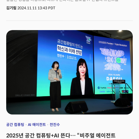
날카로운 시각으로 분석한다. 지난 11월 8일 더밀크와 진행한 인터뷰에서
김기림
2024.11.11 13:43 PDT
크리스 예 대표는 오는 2025년 주목해야 할 10가지 기술 트렌드를 제시했다.
AI 기술의 진보와 확장 속에서 크리스 예는 GPT-5의 도입부터 소버린 AI에
이르기까지 핵심 트렌드를 내다보며, 미래의 IT 산업과 우리의 일상이 어떤
모습으로 변모할지 예측했다. 특히 AI 기반 콘텐츠 제작, 자율주행차, 스마트
하드웨어, 그리고 산업별 AI 활용에 관한 통찰을 통해 AI가 기업과 개인의 삶에
미칠 실질적인 영향과 기회를 조망했다. 베스트셀러 작가이기도 한 크리스 예
대표는 이 변화의 물결 속에서 창작물을 만들 때 글쓴이의 관점(POV, Point of
View)이 중요하다며 바뀌는 시대에도 인간의 고유한 역할이 여전히
중요하다고 설명했다. 그는 최근 챗GPT를 활용해 책 한 권을 단 12시간 만에
완성했던 경험을 공유하며 업무 속도가 빨라진 것과는 별개로 AI 시대에도
창의성과 개인의 독창적인 시각이 빛을 발할 것이라고 강조했다. 다음은
크리스 예가 예측한 2025년의 10대 트렌드다.
공간 컴퓨팅
AI 에이전트
전진수
2025년 공간 컴퓨팅+AI 뜬다… “비주얼 에이전트