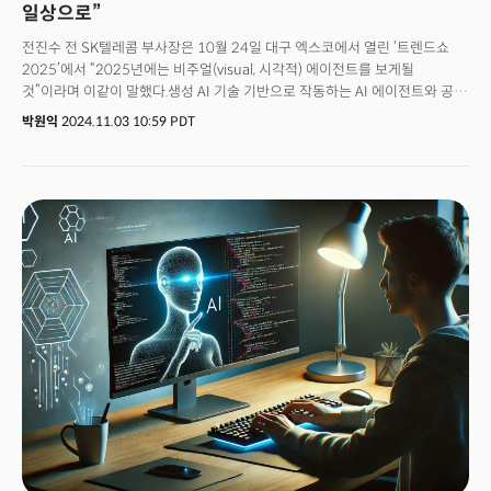
일상으로”
전진수 전 SK텔레콤 부사장은 10월 24일 대구 엑스코에서 열린 ‘트렌드쇼
2025’에서 “2025년에는 비주얼(visual, 시각적) 에이전트를 보게될
것”이라며 이같이 말했다.생성 AI 기술 기반으로 작동하는 AI 에이전트와 공간
컴퓨팅(Spatial Computing) 기술이 융합되며 영화 아이언맨에 등장하는 AI
박원익
2024.11.03 10:59 PDT
비서 ‘자비스’처럼 눈으로 보며 상호작용할 수 있는 똑똑한 AI 비서가 등장할
것이란 관측이다. 전 부사장은 2022년 네이버 자회사 스노우 산하에
‘슈퍼랩스’를 창업, AI 버추얼 휴먼(가상 인간), 네비어판 AI 화가 ‘라스코 AI’를
선보인 경험이 있다. SK텔레콤 재직 시에는 메타버스 서비스 ‘이프렌드’
개발을 진두지휘했고, 그 이전에는 삼성전자 무선사업부에서 12년 동안
모바일 소프트웨어를 개발한 기술 전문가다.