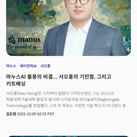
마누스
에이전틱AI
샤오홍
마누스AI 돌풍의 비결... 샤오홍의 기민함, 그리고
키트배싱
샤오홍(Xiao Hong)은 시작부터 달랐다. 1992년생인 그는 2015년
화중과학기술대학 졸업과 동시에 나이팅게일 테크놀로지(Nightingale
Technology)를 창업했다. 그의 첫 목표는 거창한 기술 혁신이 아니었다. 중국
대학생과 기업들이 겪는 지루하고 반복적인 행정 업무를 해결하는 것이었다.
김도현
2025.10.09 02:52 PDT
그가 내놓은 ‘이반 어시스턴트’와 ‘웨이반 어시스턴트’는 순식간에 200만 기업
사용자를 확보했다. 시장의 불편함을 정확히 포착한 덕분이다. 이 성공으로
그는 텐센트(Tencent), 젠펀드(ZhenFund) 등으로부터 투자를 유치하며
일찌감치 사업가적 기질을 증명했다. 그의 여정은 언제나 사용자의 ‘실질적인