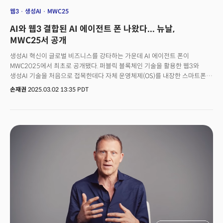
웹3
생성AI
MWC25
AI와 웹3 결합된 AI 에이전트 폰 나왔다... 뉴날,
MWC25서 공개
생성AI 혁신이 글로벌 비즈니스를 강타하는 가운데 AI 에이전트 폰이
MWC2025에서 최초로 공개됐다. 퍼블릭 블록체인 기술을 활용한 웹3와
생성AI 기술을 처음으로 접목한데다 자체 운영체제(OS)를 내장한 스마트폰도
개발, 차세대 혁신 기기로 인정받을 수 있을지 주목된다. 블록체인랩스는 웹3
손재권
2025.03.02 13:35 PDT
기술 기반의 개인화된 데이터를 바탕으로 AI 서비스를 구현하는 초개인화 AI
기기 및 서비스인 '뉴날(Newnal)'을 스페인 바르셀로나에서 열리는
MWC25에서공개했다고 3일(현지시간) 밝혔다.