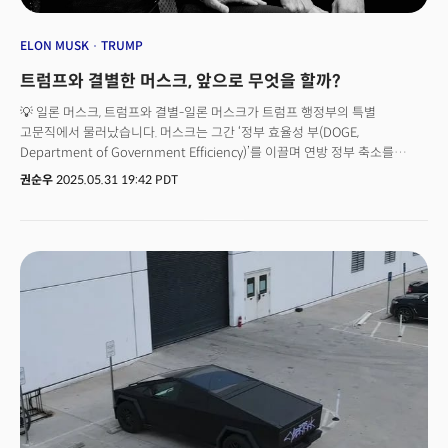
ELON MUSK
TRUMP
트럼프와 결별한 머스크, 앞으로 무엇을 할까?
💡 일론 머스크, 트럼프와 결별-일론 머스크가 트럼프 행정부의 특별
고문직에서 물러났습니다. 머스크는 그간 ‘정부 효율성 부(DOGE,
Department of Government Efficiency)’를 이끌며 연방 정부 축소를
추진해 왔습니다. - 머스크는 지난 28일(현지시간) X(구 트위터)를 통해
권순우
2025.05.31 19:42 PDT
DOGE에서의 역할을 마무리한다고 발표했습니다. 머스크는 "DOGE의 미션은
시간이 갈수록 강화되어 정부 전반에 하나의 삶의 방식으로 자리잡을
것"이라고 언급했습니다. - DOGE 출범 이후 수천 명의 연방 공무원이
해고되고, 여러 연방 기관의 통폐합이 이뤄졌습니다. 머스크는 초기엔 정부
축소를 통해 "막대한 예산 절감"이 가능하다고 주장했으나, 워싱턴포스트와의
인터뷰에서 “정부 규모를 줄이는 건 생각보다 훨씬 더 어렵다”고
인정했습니다. - 머스크와 트럼프의 갈등이 수면 위로 드러났습니다. 머스크는
"트럼프의 '크고 아름다운 법안(Big Beautiful Bill)'이 DOGE의 효율화 작업을
약화시킨다"고 공개적으로 비판했습니다. 또 정치 자금 지출도 "앞으로는 훨씬
덜 할 것"이라고 밝혔습니다. - 머스크의 일련의 언론 인터뷰는 일종의 퇴직
인터뷰이자 이미지 복구 작업으로 보입니다. 정치적 논란 속에 묻힌
'사업가이자 비전가'로서의 정체성을 되찾기 위한 시도로 풀이됩니다.