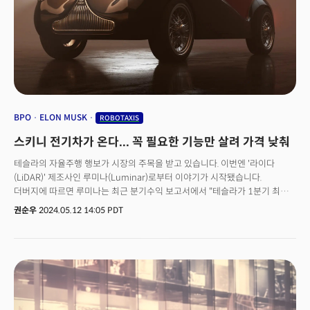
폴리테트라플루오로에틸렌(PTFE) 결합제를 사용한다는 것이 다른점입니다.
업계에서는 "달걀이나 우유 등 액체 성분 없이 케이크를 만드는 것과 같은
매우 어려운 공정"이라고 비유합니다.👉 새 배터리 혁신, 연 10억달러
비용절감이렇게 어려운 기술이 도입된다면 테슬라 입장에서는 또 하나의
혁신을 공개하게 되는 건데요. 건식공정을 사용하려는 이유는 비용
때문입니다. 머스크 CEO는 건식 전극만으로도 약 15%의 비용 절감 효과를
가져올 수 있다고 기대했는데요. 이를 테슬라의 연간 EV 생산량에 적용하면 연
10억달러 이상의 비용절감 효과를 얻을 수 있다고 덧붙였습니다.당초 이
기술은 2만 5000달러짜리 보급형 전기차 출시를 가능하게 할 핵심
BPO
ELON MUSK
ROBOTAXIS
혁신이라고 주목 받았으나 해당 모델 개발을 취소하면서 의미가 퇴색되기로
스키니 전기차가 온다... 꼭 필요한 기능만 살려 가격 낮춰
했는데요. 테슬라 측도 저가 보급형 EV에 대한 언급 없이, 사이버트럭에
탑재하겠다고만 언급한 상황입니다.현재 테슬라의 대외적 상황은 좋지
테슬라의 자율주행 행보가 시장의 주목을 받고 있습니다. 이번엔 '라이다
않습니다. 일론 머스크의 급진적인 정치 참여로 인해 테슬라에 불똥이 튀면서
(LiDAR)' 제조사인 루미나(Luminar)로부터 이야기가 시작됐습니다.
글로벌 판매가 줄고, 미국 일부 지역에서는 테슬라를 대상으로 한 연쇄 방화
더버지에 따르면 루미나는 최근 분기수익 보고서에서 "테슬라가 1분기 최대
사건이 일어나기도 했습니다.여기에 지난 20일 테슬라는 외장 패널 문제로
라이다 고객이었다"라고 밝혔습니다. 전체 회사 매출의 10%를 테슬라가
권순우
2024.05.12 14:05 PDT
전기 픽업트럭인 ‘사이버트럭’ 4만6096대를 리콜하기로 했는데요. 주행 중
차지했다는 건데요. 해당 분기 매출 2100만 달러를 기준으로 210만 달러
외장 패널이 분리될 수 있다는 우려 때문입니다. 미 도로교통안전국(NHTSA)
상당의 매출을 테슬라로부터 거둔 겁니다. 이 사실이 주목을 받은 이유는 그간
에 따르면 이번 리콜은 사이버트럭 출시 이후 8번째입니다.기술 결함과
일론 머스크 테슬라 CEO가 라이다 기술에 대해 부정적인 입장을 보여왔기
머스크 리스크로 인해 어려움을 겪고 있는 테슬라가 또 다른 혁신으로 반전의
때문인데요. 심지어 머스크는 라이다를 '목발'이라고 부르기도 했으며,
계기를 가져올 수 있을지 업계의 관심이 쏠리고 있습니다.
자율주행 기능을 개발하기 위해 라이다에 의존하는 기업들을 향해 '운이
다했다(Doomed)'라고 부정적인 입장을 보여왔습니다.👉 테슬라 라이다
센서 계속 테스트... 업계선 "로보택시 탑재 가능성도" 테슬라는 오토파일럿과