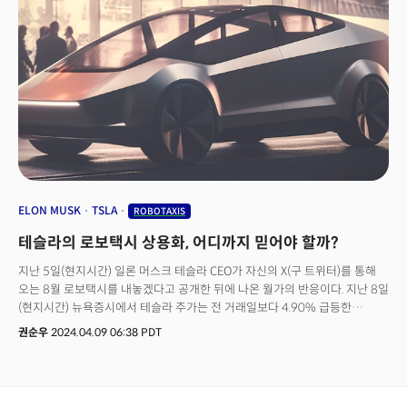
완전 자율주행(Full Self-Driving)과 같은 고급 운전자 지원 기능을
구동하면서 센서 숫자를 줄여왔습니다. 그간의 기술과 축적한 데이터를
기반으로 오는 8월 완전자율 주행 기술을 탑재한 로보택시 프로토타입을
공개하겠다고 밝히면서 회사의 미래를 걸고 있는데요. 그러면서도 라이다
기술 도입에는 부정적인 입장이었습니다. 앞선 분기 수익 보고서에서도
머스크는 “상대적으로 저렴한 추론 컴퓨터와 표준 카메라를 갖춘 우리
솔루션이 자율주행을 달성할 수 있다는 것은 분명하다”고 말했는데요.
“라이다도, 레이더도, 초음파도 없다. 아무것도 아니다"라고 언급하기도
했습니다. 테슬라는 210만달러 상당의 루미나 라디아로 무엇을 하고
있었을까요. 사실 테슬라는 그동안 라이다 센서를 계속 테스트해왔습니다.
지난 2021년 루미나가 만든 스포츠 루프탑 라이다 센서를 장착한 테슬라
모델 Y가 플로리다에서 촬영된 바 있습니다. 또 블룸버그도 테슬라가 테스트
ELON MUSK
TSLA
ROBOTAXIS
및 개발을 위해 루미나와 파트너십을 맺었다고 보도한 바 있습니다. 테슬라가
테슬라의 로보택시 상용화, 어디까지 믿어야 할까?
로보택시 출시를 준비하면서 전체 자율 주행 기능을 검증하기 위해 루미나의
라이다를 사용하고 있다고 하더라도 테슬라가 구매한 라이다는 숫자는 상당한
지난 5일(현지시간) 일론 머스크 테슬라 CEO가 자신의 X(구 트위터)를 통해
규모입니다. 루미나에 따르면, 개별 라이다 센서는 소프트웨어를 포함해 약
오는 8월 로보택시를 내놓겠다고 공개한 뒤에 나온 월가의 반응이다. 지난 8일
1000달러의 비용이 듭니다. 그렇다면 테슬라가 구입한 라이다는 2100개에
(현지시간) 뉴욕증시에서 테슬라 주가는 전 거래일보다 4.90% 급등한
달합니다. 더버지는 "테슬라는 샌프란시스코와 라스베이거스를 비롯한 여러
172.98달러에 거래를 마감했다. '로보택시'라는 새로운 재료에 투자자들이
권순우
2024.04.09 06:38 PDT
도시에서 자율 주행 테스트 차량을 운영하고 있다"며 "라이다를 장착하게
환호했다. 자율주행 기술을 활용한 '로보택시'는 테슬라의 오랜 꿈이다. 그러나
된다면 사람들이 곧 주목할 것"이라고 전했습니다. 머스크는 이런 이야기들에
구체적인 날짜를 적시하면서 '로보택시' 출시를 못 박은 것은 이번이 처음이다.
대해 어떻게 반응했을까요. 머스크는 이날 X에 올린 트윗에서 "정보를
하지만 업계에서는 "창사 이래 최대 규모의 실적 부진과 최근 급락세를
확보하는 용도로도 라이다는 더 이상 필요가 없어졌다”고 밝혔습니다. FSD의
이어가고 있는 테슬라 주가를 끌어올리기 위한 전략"이라는 목소리가 나온다.