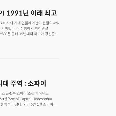
해 논의했다. 바바라 라슨 워크데이
고 있다"며 "뉴CFO는 운영 변화에 대한
PI 1991년 이래 최고
출할 수 있어야 한다"고 말했다. CFO
시가 총액을 창출하는 모든 가치를
월 소비자의 기대 인플레이션이 전월의 4%
ae)의 크리사 헤일리 CFO 입장도
준을 기록했다. 이 상황에서 파이낸셜
SG, 모델링, 분석 등에서도 집중할 수
P500은 올해 39번째의 최고가 경신을
볼 수 있는 넓은 시야를 가지고 있어야
스등 주요 대형 은행들의 실적을
시하기 전, 비즈니스를 이해하는 것이
2009년 이후 가장 높은 수준의 이익을
재무팀은 우리 몸의 ‘간’과 같다고
8%의 이익 증가에 이어 2분기에도
CFO는 재무팀으로 오는 그 모든 것을
다. 하지만 하반기 실적은 비용 증가 및
 CEO의 의사결정을 돕는다. 그는
가의 추가 상승여력은 배당 증액에 좌우될
에서 금융 기업들은 플레이북을 만든다.
재는 고용시장이 아직 채권매입 축소를
 다양한 방법에 대해 생각한다. 헤일리
 윌리엄스 총재 역시 미국 경제가 아직
로 흘러가지는 않지만 적어도 앞으로
강조하며 연준 임원들이 일제히
인 일”이라며 더 나은 결정을 위해서는
대 주역 : 소파이
보탰다. 오늘 증시는 2분기 실적보고와
파워는 모든 비즈니스의 중심이다. 좋은
수(CPI)에 집중할 것으로 전망된다.
대한 결정도, 다양한 시나리오와
서비스 플랫폼 소파이(소셜 파이낸스
고 있어 전망치를 웃도는 데이터가 나올
데이터가 중요한 역할을 한다”라고
 ‘Social Capital Hedosophia
은 전일 뉴욕 연은의 인플레이션 지수에
한 헤일리 패니 메이 CFO와 라슨
 합병 절차를 마쳤다. 지난 6월 1일 소파이는
다시 확대되고 있다.