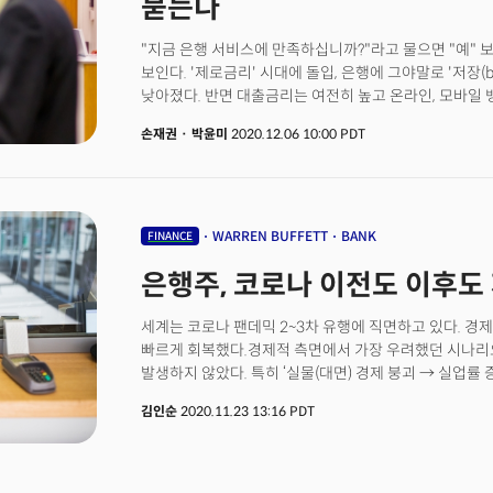
묻는다
"지금 은행 서비스에 만족하십니까?"라고 물으면 "예" 
보인다. '제로금리' 시대에 돌입, 은행에 그야말로 '저장(b
낮아졌다. 반면 대출금리는 여전히 높고 온라인, 모바일
지점이 많은 은행 입장에서도 지금의 변화는 고통스럽다.
손재권
·
박윤미
2020.12.06 10:00 PDT
변화가 쉽지 않기 때문이다. 은행의 역사는 기원전 2000
수메르인 등이 도시와 도시를 옮길 때 농부와 상인들에게
이자를 받아 다시 돌려받는 형태였다. 그 이후 약 4000년
인해 은행 역사에 획을 그을 만한 변화에 직면했다. 이 같
어떻게 해야 하는가? 핀테크(Fintech) 기업의 도전에 은
WARREN BUFFETT
BANK
FINANCE
시티은행의 최고경영자(CEO) 마이클 코뱃은 이 같은 질
은행주, 코로나 이전도 이후도
2012년 CEO에 취임후 9년만인 2021년 2월에 제인 
글로벌소비자금융 대표에게 CEO를 승계하고 퇴임할 예
물론 미국의 모든 주요 은행을 통틀어 첫 여성 CEO가 
세계는 코로나 팬데믹 2~3차 유행에 직면하고 있다. 
루빈스타인 칼라일 그룹 회장과의 대담을 9가지 이슈로 
빠르게 회복했다.경제적 측면에서 가장 우려했던 시나리
발생하지 않았다. 특히 ‘실물(대면) 경제 붕괴 → 실업률
부실화’ 라는 악순환 발생을 막았는데 이는 부실 대출의
김인순
2020.11.23 13:16 PDT
어떠한 결과를 초래할지 지난 2008년 경험했기에 빠르게
정부는 재정 또는 통화정책을 실행, 악순환의 고리를 중간
달랐다. 악순환 고리 끊기미국은 경기부양법안(CARES Act)을 통해 코로나로 실직하면 정부가
실업자에게 직접적인 지원을 해 주는 방법을 택했다. 반면 유럽은 기업들이 노동자를 강제로