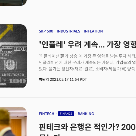
S&P 500
INDUSTRIALS
INFLATION
'인플레' 우려 계속... 가장 영
‘인플레이션(물가 상승)에 가장 큰 영향을 받는 투자 섹
인플레이션에 대한 우려가 계속되는 가운데, 기업들의 얼
있다. 물가는 생산자(재료·원료), 소비자(제품 가격) 양
주는 주요 요인 중 하나이기 때문이다.미국 소비자물가지수(C
박원익
2021.05.17 11:54 PDT
상승하며 2008년 9월(5.0%) 이후 가장 큰 상승세를 
25% 급등하며 CPI 상승을 주도했다. 4월 생산자물가지수
넘었다. 미국 노동 통계국이 이 수치를 집계하기 시작한 2
FINTECH
BANKING
FINANCE
핀테크와 은행은 적인가? 20