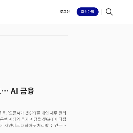
로그인
회원
가입
iilk
… AI 금융
워줘.”오픈AI가 챗GPT를 개인 재무 관리
은행 계좌와 투자 계정을 챗GPT에 직접
까지 자연어로 대화하듯 처리할 수 있는
’기능을 15일(현지시각) 출시한 것이다. 궁금할