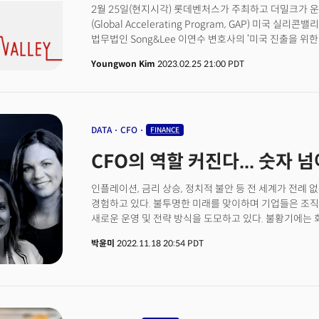
2월 25일(현지시각) 롯데벤처스가 주최하고 더밀크가 
개발사 툴스포휴머니티(Tools for Humanity)가 운
(Global Accelerating Program, GAP) 미국 
120개국으로 확대하고 가스비(거래수수료) 무료 정책을 
법무법인 Song&Lee 이연수 변호사의 ‘미국 진출을 위
프로토콜은 최근 자사 네트워크를 옵티미즘으로 마이그레
에이프리오의 김재천 회계사의 ‘미국 법인 설립 및 이후 
규제가 마련되고 있는 국가의 거주자는 사용할 수 없다. W
Youngwon Kim
2023.02.25 21:00 PDT
발표 및 Q&A세션이 있었다.이날 행사는 한국 기업들이 
(미국 동부시각) 오후 6시 기준 26% 오른 가격에 거래
문제들에 대해 문답식으로 진행되었다. 한국 시장에서 미
등록한 사람에게 WLD를 지급한 바 있다. 👉 이날 
시작 하고자 하는 스타트업들을 위해 이 날 행사에서 언급
(SDK)도 공개했다. 월드코인프로토콜을 사용해 웹 및
도구다.알렉스 브라니아(Alex Blania) 월드코인 공동
DATA
CFO
FINANCE
지역, 소득에 관계없이 전 세계 누구나 디지털 및 글로벌
목표로 한다”고 말했다.
CFO의 역할 커진다... 숫자
인플레이션, 금리 상승, 정치적 불안 등 전 세계가 전례
경험하고 있다. 불투명한 미래를 맞이하며 기업들은 조직
새로운 운영 및 전략 방식을 도모하고 있다. 불황기에는 
리더가 바로 최고재무책임자(CFO)다. 이 시기 CFO는 
박윤미
2022.11.18 20:54 PDT
분석하는 재무 책임자 역할 그 이상이 요구된다. 비즈니
높은 수준으로 끌어올릴 수 있는, 비즈니스 혁신을 주도
결정권자가 되야 한다. 그렇다면 CFO 역할은 어떻게 변하
(현지시각), 크리사 헤일리(Chryssa Halley) 패니 메이 CF
워크데이 CFO가 출연한 '블룸버그 CFO 브리핑' 컨퍼