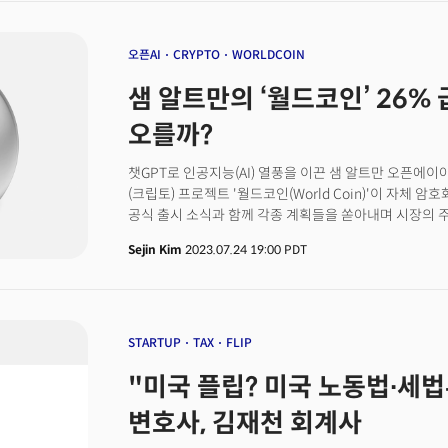
custom-fit to each client. This involves an end-to
includes a consulting phase to identify the needs a
Additionally, a customizable program management
오픈AI
CRYPTO
WORLDCOIN
their ROIs and business goals, he added.Founded 
샘 알트만의 ‘월드코인’ 26% 
BPO services on behalf of business clients across m
While Its clientele primarily started from the glo
오를까?
and IT companies with a presence in the US, the 
increase in partnership requests from various indus
챗GPT로 인공지능(AI) 열풍을 이끈 샘 알트만 오픈에이
manufacturing, financial services and logistics. W
(크립토) 프로젝트 '월드코인(World Coin)'이 자체 
year growth of 37% over the past four years (2020
공식 출시 소식과 함께 각종 계획들을 쏟아내며 시장의 주
continued upward momentum. The global BPO indus
사각지대에서 홍채라는 민감정보를 수집해 사업한다는 점
billion in revenue by 2028 with an expected annua
Sejin Kim
2023.07.24 19:00 PDT
월드코인재단은 24일(현지시각) 보도자료를 내어 월드
according to data provider Statista.
출시하고, 자체 암호화폐인 월드코인(WLD)을 발행했다
크게 신원인증 프로그램인 월드아이디(World ID)과 월드
일종의 디지털 여권을 표방한다. 프로젝트의 홍채 인식장치 
정보를 수집해 발급한다. 재단은 월드ID를 받는 데 필요한
STARTUP
TAX
FLIP
확장한다는 목표를 내세웠다. 현재 오브는 독일, 영국, 아
"미국 플립? 미국 노동법∙세
일본 등지에서 200개가 운영되고 있다. 회사는 지난 1
200만명 이상의 사용자가 홍채를 등록했다고 밝혔다. 
변호사, 김재천 회계사
암호화폐 지갑 앱인 월드앱(World App)에서 거래를 지
월드에셋이 옵티미즘(Optimism) 블록체인 위에서 