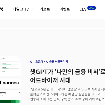
2027
이북
더밀크 TV
리포트
이벤트
CES
전체기사
K-웨이브
최신비디오
비디오
스타트업
혁신원정대
역사 및 개요
인자기(사람,돈,기술 이야기)
필드 가이드
크리스의 뉴욕 시그널
CES2027 with TheM
더밀크 아카데미
AI
오픈AI
AI 금융 어드바이저
더웨이브/트렌드쇼
챗GPT가 ‘나만의 금융 비서’로
밸리토크
어드바이저 시대
“앞으로 5년 안에 이 지역에 집을 살 수 있도록 계획을 세
플랫폼으로 업그레이드하는 야심 찬 발걸음을 내디뎠다. 
연동해 소비 패턴 분석, 구독 관리, 주택 구매 계획 수립
‘개인 금융 경험(Personal Finance Experience)