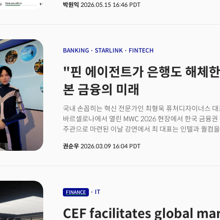
박원익
2026.05.15 16:46 PDT
때 답을 얻는 AI 챗봇, 답변엔진을 넘어 개인 사용자들
선언으로 풀이된다. 챗GPT가 제공하는 ‘AI 개인 최고재
산업에 어떤 영향을 미칠지 업계의 관심이 쏠리고 있다.
BANKING
STARLINK
FINTECH
"핀 에이전트가 은행도 해체한다
본 금융의 미래
국내 손꼽히는 혁신 전문가인 최형욱 퓨처디자이너스 대표
바르셀로나에서 열린 MWC 2026 현장에서 한국 금융권
주관으로 마련된 이날 강연에서 최 대표는 인텔과 퀄컴을 
시장을 주도했던 인텔은 변화에 적응하지 못한 대표적인 
권순우
2026.03.09 16:04 PDT
온 퀄컴은 자동차·공간 컴퓨터·모바일까지 아우르는 
성장했다." 최 대표는 그 지위를 유지하기 위해 퀄컴이
속도를 늦추지 않고 있다는 점도 강조했다. 영원한 승자는
스마트폰은 수많은 혁신 중 하나에 불과했다. AI라는 새
끌어당기면서, 전시장에는 통신 인프라부터 우주 통신,
IT
FINANCE
기업들이 한데 뒤섞였다. 최 대표는 이 현장을 직접 목
CEF facilitates global ma
질문했다. "2010년대 핀테크가 은행 기능을 조각조각 쪼개 