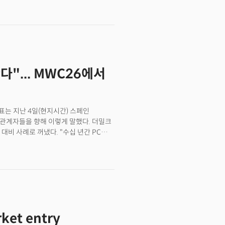
에게 숫자로 체감되는 가치를 제공하겠다는
무책임자(CFO)’ 기능이 글로벌 핀테크
"... MWC26에서
는 지난 4일(현지시간) 스페인
 관계자들을 향해 이렇게 말했다. 더밀크
대비 사례로 꺼냈다. "수십 년간 PC
기업이 됐지만, 지속적인 혁신을 거듭해
강력한 애플리케이션 프로세서 플랫폼으로
 다양한 산업에 새롭게 진입하며 혁신의
 없다는 경고였다.실제 MWC 2026에서
로운 기술 중력이 산업 전반을
 가전·자율주행·헬스케어·로봇틱스
격한 금융권 관계자들에게 이렇게
rket entry
대체했던 '언번들링(Unbundling)'