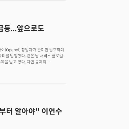
-end outsourcing program, which
nd ensure business stability.
 model enables clients to achieve
in 2016, CEF provides comprehensive
급등...앞으로도
ultiple industries described above.
bally renowned consumer electronics
company has recently seen an
tries, including automotives, parts
아이(OpenAI) 창업자가 관여한 암호화폐
ith a remarkable average year-over-
암호화폐를 발행했다. 같은 날 서비스 글로벌
–2023), the company anticipates
목을 받고 있다. 다만 규제의
try is projected to reach $440
에서 여전히 우려가 나온다.
l average growth rate of 4.68%,
코인이 글로벌 시장에 정식으로 서비스를
고 밝혔다. 월트코인프로토콜의 사업은
코인(WLD)으로 나뉜다. 👉 월드ID는
‘오브(Orb)’를 연동, 사용자의 홍채 등
 오브를 20개국 35개 이상 도시로
랍에미리트 두바이, 멕시코, 미국, 한국,
법부터 알아야" 이연수
8개월 동안 진행한 베타테스트 기간에
 암호화폐 WLD는 생태계 토큰으로 자체
원한다. WLD는 재단의 자회사인
발행하고, 월드앱은 월드코인네트워크 소속