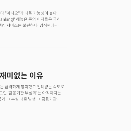
보다 "아니오"가 나올 가능성이 높아
anking)' 해놓은 돈의 이자율은 극히
 뱅킹 서비스는 불편하다. 임직원과
 변화해야 한다고 하지만 지킬게 많아
년전으로 돌아간다. 아시리아, 인도,
 당시 화폐였던 '곡식'을 빌려주고
이 흐른 2020년. 코로나 팬데믹으로
은 변화에 도대체 '은행' 이란 무엇이고
행은 어떻게 응전해야 할까? 200년 역사,
문에 답을 할 최적의 인물이다. 지난
 재미없는 이유
프레이저 현 씨티은행장 겸
정이다. 제인 프레이저는 씨티그룹은
된다. 더밀크는 마이클 코뱃과 데이비드
경제는 급격하게 붕괴했고 전례없는 속도로
정리했다.
오인 '금융기관 부실화'는 아직까지는
 증가 → 부실 대출 발생 → 금융기관
 발생으로 인한 금융기관의 부실화가
 대처할 수 있었기 때문이다. 각국
에서 차단하려 했다. 그러나 그 방법은