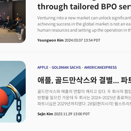
현상이, AI를 무기로 한 플레이어들에 의해 더 빠르고 광
through tailored BPO ser
금융사들은 어느 쪽에 서 있을 것인가?"
Venturing into a new market can unlock significan
achieving success in the global market is not an e
human resources and setting up the operation in the
necessary after-sales services in the relevant mark
Youngwon Kim
2024.03.07 13:54 PDT
laws and culture, adopting management practices t
employees and customers.Even those companies wi
fit itself into the global markets due to the differ
changing needs of the client or their customers and 
especially in the US. For example, South Korean m
APPLE
GOLDMAN SACHS
AMERICANEXPRESS
entered the US market following the Inflation Red
애플, 골드만삭스와 결별... 
year. Despite having established and operated man
encountered a number of challenges, such as timel
spike in turnover rates, which have caused major is
골드만삭스와 애플의 연합이 깨지고 있다. 두 회사의 협업
goals and put the fundamental business at risk.“Di
반향을 일으킨 가운데 두 회사는 2024~2025년 종료하
from global operations,” said John Cho, VP of Bus
파트너십은 2029년까지였다. 28일(현지시각) 월스트리트
Jersey-headquartered BPO services provider."If n
골드만삭스에 향후 12~15개월 이내에 계약을 해지하자
Sejin Kim
2023.11.29 13:00 PDT
precisely with a comprehensive management appro
2019년 두 회사가 출시한 애플 신용카드와 2023년 출
larger problems such as unexpected increase of cost
포함한다. 애플이 신용카드에 대한 새로운 은행을 찾았는
added.CEF says it offers the most practical results w