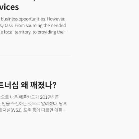
범위한 규모로 재연될 때, 지금의
vices
t business opportunities. However,
asy task. From sourcing the needed
 local territory, to providing the
et, businesses must align with local
hat cater to the needs of both
th deep pockets often struggle to
ence in the business environment, ever
different laws in different states,
anufacturing companies hastily
uction Act(IRA) implementation last
파트너십 왜 깨졌나?
ufacturing lines, they have
y sourcing the needed talents and
sues in meeting their productivity
으로 나온 애플카드가 2019년 큰
verse and extensive problems arise
는 안을 추진하는 것으로 알려졌다. 당초
iness Enablement for CEF, a New
저널(WSJ), 포춘 등에 따르면 애플은
ot addressed immediately and
는 내용의 제안을 보낸 것으로 알려졌다.
ach, these issues can escalate into
시된 저축계좌 등 전체 개인금융 분야를
s and deterioration of quality,” he
지는 알려지지 않았다.
ith its tailored BPO services,