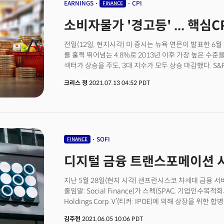
CFO의 역할과 CFO가 불확실성을 헤쳐나가는 방법에 대
EARNINGS
CPI
FINANCE
CFO는 “급격한 시장 변화가 CFO의 역할 변화를 요구하
소비자물가 '경고등' ... 핵심C
인사이트를 가지고 비즈니스 전략을 안내해 회사 가치를 창
역할에 부과되는 '가치 창출'은 재무제표 그 이상이며, 
전일(12일, 현지시각) 미 증시는 뉴욕 연은이 발표한 6
의미한다.미국의 국책 모기지 업체 패니 메이(Fannie M
를 훌쩍 뛰어넘는 4.8%로 2013년 이후 가장 높은 수
마찬가지다. 그는 “CFO는 재무만 담당하는 것이 아니라 E
섹터가 상승을 주도, 3대 지수가 모두 상승 마감했다. S&
있어야 한다”며 “CFO는 비즈니스가 어떤지 전반적으로 
기록한 가운데 오늘 증시는 개장 전, JP모건과 골드만삭
한다”고 말했다. 재무 계획을 분석해 전략적인 방향을 제
크리스 정
2021.07.13 04:52 PDT
기다리고 있다. 대부분의 S&P500 기업들이 올해 2분기 
기본 바탕이 돼야 한다는 주장이다. 특히 헤일리 CFO는 
보고할 것으로 기대되는 가운데 금융주들 역시 1분기 13
비유했다. 모든 것이 재무팀을 거쳐 가야 하기 때문이다. 
전년대비 120%에 달하는 성장을 기록했을 것으로 전망됐
보고 CEO에게 데이터와 분석 정보, 재무적 배경을 제공해
거래대금 감소 등으로 녹록치 않을 것으로 예상된다. 주
“CFO는 CEO의 오른팔이다"라고 말했다. 불확실성 속
것으로 관측된다. 한편 리치몬드 연은의 토마스 바킨 총
다양한 시나리오 모델을 살펴보고 경제가 나아갈 수 있는
부를 정도로 회복되지 않았음을 시사했다. 뉴욕 연은의 존
CFO는 “어떠한 계획을 가지고 있다고 해서 그 계획대
SOFI
FINANCE
긴축을 시작할 정도의 여건을 충족하지 못하고 있음을 
어떻게 해야 하는지에 대한 플레이북이 있다는 것은 다행
디지털 금융 트랜스포메이션 시
비둘기파적인 메세지를 보였다는 점도 투자심리에 힘을 
데이터에 집중할 것을 강조했다. 라슨 CFO는 “데이터 
함께 미 노동통계국(BLS)이 발표하는 6월의 소비자물가지
결정을 하려면 데이터를 봐야 한다”라며 “다음 투자에 
지난 5월 28일(현지 시각) 샌프란시스코 차세대 금융 
현재 시장은 일시적 인플레이션을 가격에 완전히 반영하
포트폴리오를 계획할 때에도 데이터를 보고 결정한다. 
줄임말: Social Finance)가 스펙(SPAC, 기업인수목적회사)인
경우 상당한 변동성을 보일 것으로 관측된다. 현재 시장
덧붙였다. 다음은 블룸버그 CFO 브리핑 컨퍼런스에 출연
Holdings Corp. V’(티커: IPOE)에 의해 상장을 위한
단기 국채 금리가 상승, 연준의 조기금리 인상 가능성이 
워크데이 CFO의 대담 전문이다.
새로운 티커(SOFI)로 나스닥에서 거래를 시작했다.
김주현
2021.06.05 10:06 PDT