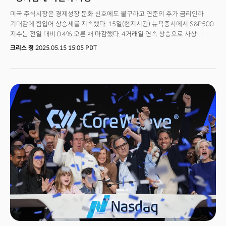
미국 주식시장은 경제성장 둔화 신호에도 불구하고 연준의 추가 금리인하
기대감에 힘입어 상승세를 지속했다. 15일(현지시간) 뉴욕증시에서 S&P500
지수는 전일 대비 0.4% 오른 채 마감했다. 4거래일 연속 상승으로 사상
최고치에서 불과 4% 떨어진 수준까지 회복했다. 다우존스 산업평균지수는
크리스 정
2025.05.15 15:05 PDT
0.65% 상승했고, 나스닥 100 지수는 보합세를 기록했다.국채시장에서는
단기물을 중심으로 전 구간에서 수익률이 하락했다. 10년 만기 국채수익률은
전일 대비 9bp 급락한 4.44%로 마감했다. 30년물 국채는 대형 거래로
일시적으로 5% 근처까지 치솟았다가 하락 전환했다.달러지수는 주요 통화
대비 0.2% 하락했다. 원유는 도널드 트럼프 대통령이 미국과 이란이 핵
프로그램을 둘러싼 협상에서 진전을 보이고 있다고 언급하면서 급락했다.
경제지표들은 성장 둔화와 함께 물가 역시 안정화되고 있음을 시사했다. 미국
생산자물가지수(PPI)가 5년 만에 최대 폭으로 하락했고, 소매판매 증가율도
현저히 둔화됐다. 제조업 생산은 6개월 만에 처음 감소했고, 뉴욕주 제조업이
다시 위축됐으며 주택건설업체 신뢰도도 급락했다.한편 JP모건의 제이미
다이먼 CEO는 관세 여파로 경기침체가 여전히 가능하다고 경고했다. 아폴로
글로벌 매니지먼트의 짐 젤터 사장은 블룸버그 TV 인터뷰에서 트럼프
행정부의 최근 관세 유예와 중국과의 긴장 완화를 "거시적 정치적
전환점"이라고 평가하며 "경기침체 확률이 30%에서 70-80%로 올랐다가
현재는 50% 미만"이라고 밝혔다.