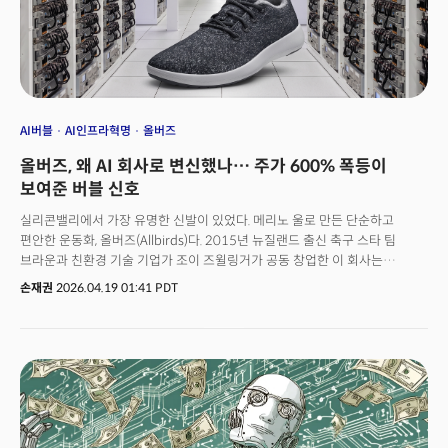
관통하는 가장 강력한 메가 트렌드는 '생존을 위한 수직통합'과 '냉혹한 수익성
증명'입니다. 이번 주 밀키스레터도 글로벌 비즈니스 리더들이 반드시
포착해야 할 산업과 정책의 충돌 지점을 짚어드립니다.
AI버블
AI인프라혁명
올버즈
올버즈, 왜 AI 회사로 변신했나… 주가 600% 폭등이
보여준 버블 신호
실리콘밸리에서 가장 유명한 신발이 있었다. 메리노 울로 만든 단순하고
편안한 운동화, 올버즈(Allbirds)다. 2015년 뉴질랜드 출신 축구 스타 팀
브라운과 친환경 기술 기업가 조이 즈윌링거가 공동 창업한 이 회사는
'지속가능성'을 전면에 내세우며 순식간에 샌프란시스코 베이 에어리어
손재권
2026.04.19 01:41 PDT
(실리콘밸리) 테크 문화의 아이콘이 됐다. 구글 캠퍼스에서도, 스탠퍼드
캠퍼스에서도, 벤처캐피털 회의실에서도 파타고니아의 후디처럼 올버즈
슈즈는 '우리는 환경을 생각하는 실리콘밸리 사람'이라는 무언의 신호였다.
[올버즈 창업 스토리] 선한 의지는 어떻게 혁신을 만드는가? 올버즈 (2021년
9월 더밀크 기사)올버즈는 지난 2021년 11월 나스닥에 상장, 당시 기업가치
40억 달러(약 5조 5000억 원)를 인정받았다. '친환경 신발'이 40억 달러짜리
회사가 된다는 것 자체가 당시 저금리 유동성 버블이 만들어낸 이야기였다.
더밀크는 당시 올버즈 상장에 대해 '비전이 밥먹여주는 시대'라고 평가한 바