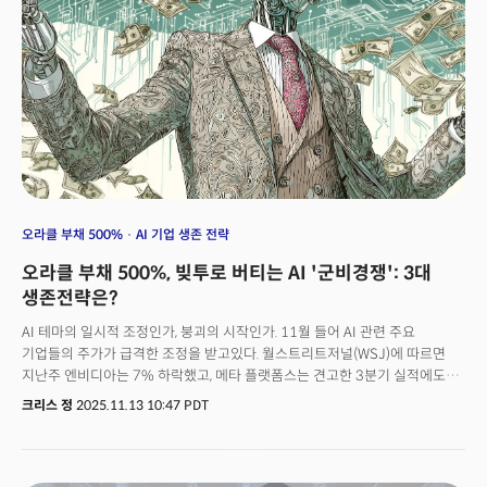
있다. 하지만 올버즈는 상장 이후 쇠락을 거듭하다 2026년 3월 모든 자산과
지식재산권을 브랜드 관리 회사 아메리칸 익스체인지 그룹(AXNY)에 단
3,900만 달러(약 570억원)에 매각됐다. 한때 40억 달러였던 기업이 40분의
1도 안 되는 가격에 팔린 것이다.그리고 4월 15일, 충격적인 발표를 했다. 회사
이름을 뉴버드에이아이(NewBird AI)로 바꾸고 AI 인프라 회사로 전면
피봇하겠다는 선언이었다. 당일 주가는 600% 폭등했다. 이것은 성공적인
전환의 시작일까? 아니면 AI 버블의 민낯일까?
오라클 부채 500%
AI 기업 생존 전략
오라클 부채 500%, 빚투로 버티는 AI '군비경쟁': 3대
생존전략은?
AI 테마의 일시적 조정인가, 붕괴의 시작인가. 11월 들어 AI 관련 주요
기업들의 주가가 급격한 조정을 받고있다. 월스트리트저널(WSJ)에 따르면
지난주 엔비디아는 7% 하락했고, 메타 플랫폼스는 견고한 3분기 실적에도
불구하고 17% 급락했다. 팔란티어는 주가수익비율 250배를 돌파한 뒤 8%
크리스 정
2025.11.13 10:47 PDT
조정을 받았다.시장이 흔들린 이유는 명확하다. AI 인프라 투자와 수익 실현
사이의 기대 격차가 지속적으로 벌어지고 있기 때문이다. 가장 대표적인 예는
오픈AI로 향후 8년간 1조 4000억 달러를 투자하겠다고 밝혔지만, 현재
연매출은 200억 달러에 불과하다. 회사는 2028년까지 누적 손실이 740억