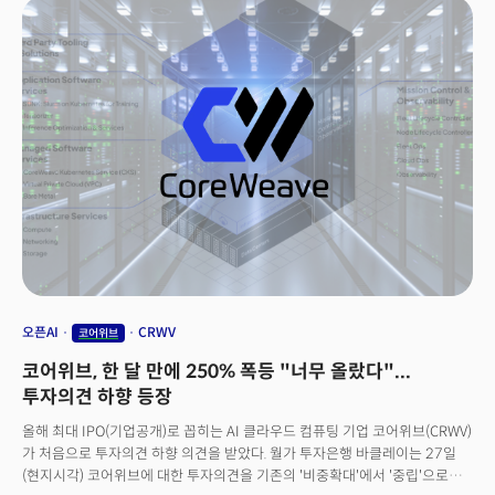
달러에 이를 것으로 예상한다. 이에 일부 투자자들의 우려가 깊어지자 CEO인
샘 알트만은 지난주 X에서 "최근 지출 규모가 우려를 불러일으키는 것은
이해한다"며 소비자 기기, 로보틱스, AI 클라우드 서비스 등이 곧 새로운
수익원이 될 것임을 언급했다.그러나 해명이 필요하다는 것 자체가 시장에
확신이 부족하다는 것을 의미한다. 이 수익원들이 아직 존재조차 하지
않는다는 점에서 시장의 우려는 당연하다. 문제는 이것이 오픈AI만의
이야기가 아니라는 점이다. 특히 AI 인프라 투자 전체가 부채로 작용하기
시작했다는 점에서 이는 더욱 그렇다.
오픈AI
CRWV
코어위브
코어위브, 한 달 만에 250% 폭등 "너무 올랐다"...
투자의견 하향 등장
올해 최대 IPO(기업공개)로 꼽히는 AI 클라우드 컴퓨팅 기업 코어위브(CRWV)
가 처음으로 투자의견 하향 의견을 받았다. 월가 투자은행 바클레이는 27일
(현지시각) 코어위브에 대한 투자의견을 기존의 '비중확대'에서 '중립'으로