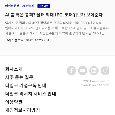
데이터센터
AI 인프라
코어위브
AI 붐 혹은 붕괴? 올해 최대 IPO, 코어위브가 보여준다
텍사스 주 플라노의 45만 평방피트 규모의 데이터 센터. 3500개 이상의
엔비디아 H100 GPU. 엔비디아를 위해 구축한 16억 달러 규모의 슈퍼컴퓨터
시설. AI 버블론이 제기되며 관련주들의 폭락이 일상화가 된 지금, 2021년
이후 최대 규모의 AI 인프라 기업, 코어위브(CoreWeave, 티커: CRWV)이 3월
크리스 정
2025.04.01 16:20 PDT
28일(현지시각) 나스닥에 상장했다. 한때 암호화폐 채굴로 시작한 코어위브는
AI 인프라의 핵심 플레이어로 변신에 성공하며 올해 최대 규모의
IPO(기업공개)에 성공했다. 하지만 투자자들의 관심은 코어위브 상장 자체에
있지 않다. AI 시장이 흔들리면서 코어위브의 IPO 성공 여부가 AI 인프라 투자
시장의 건전성을 평가하는 벨웨더, 즉 결정적인 시험대가 되고 있다는 점이다.
회사소개
자주 묻는 질문
2905 Homestead Rd,
더밀크 기업구독 안내
Santa Clara, CA 95051
더밀크 리서치 서비스 안내
이용약관
개인정보처리방침