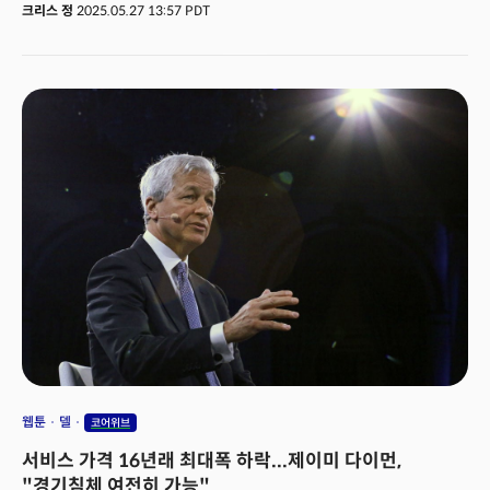
하향 조정하며 상승여력이 제한적이라 밝혔다. 코어위브는 3월 28일 IPO
크리스 정
2025.05.27 13:57 PDT
당시 주당 40달러로 공모한 이후 현재까지 주가 122달러로 무려 156%가
넘게 상승했다. 특히 5월 한 달에만 148%가 급등해 올해 가장 퍼포먼스가
뛰어난 차세대 AI 기술주로 꼽히고 있다. 바클레이의 투자의견 하향 배경에는
이런 급격한 상승세에 대한 부담이 깔려있다. 라이모 랜쇼 애널리스트는
투자의견을 중립으로 하향하면서 "장기적으로는 여전히 낙관적이지만 단기
상승여력은 제한적"이라고 분석했다. 그는 코어위브가 현재 수준에서
"2026년 기준 EV/EBIT(이자와 세금 전 순이익 대비 기업가치)가 41배로
거래되고 있다."며 "2026년 총부채 314억 달러를 가정할 때, 성장세가
강하게 유지될 것으로 전망이 되지만 주가의 추가 상승을 뒷받침할 훨씬 높은
수준의 펀더멘탈적인 근거를 찾기 힘들다."고 설명했다. 👉 [더밀크알파] AI 붐
혹은 붕괴? 올해 최대 IPO, 코어위브가 보여준다
웹툰
델
코어위브
서비스 가격 16년래 최대폭 하락...제이미 다이먼,
"경기침체 여전히 가능"