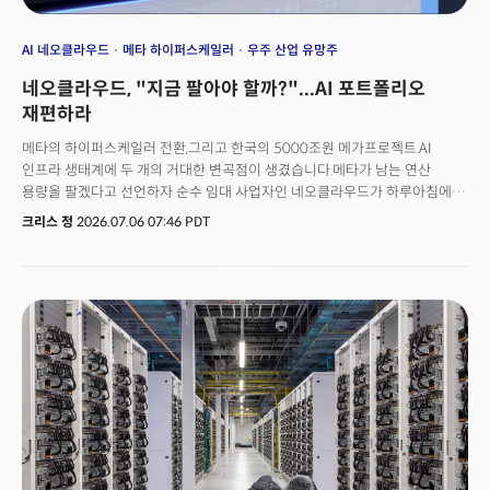
AI 네오클라우드
메타 하이퍼스케일러
우주 산업 유망주
네오클라우드, "지금 팔아야 할까?"...AI 포트폴리오
재편하라
메타의 하이퍼스케일러 전환,그리고 한국의 5000조원 메가프로젝트.AI
인프라 생태계에 두 개의 거대한 변곡점이 생겼습니다.메타가 남는 연산
용량을 팔겠다고 선언하자 순수 임대 사업자인 네오클라우드가 하루아침에
무너졌습니다. 메타의 클라우드 시장 참전에 중간 생태계가 붕괴 조짐을 보인
크리스 정
2026.07.06 07:46 PDT
것입니다. 불과 몇 달 전만 해도 AI 생태계의 최대 병목을 지닌 희소 자원은
GPU였습니다. 하지만 지금은 메모리 반도체입니다. 모건스탠리가 GPU
임대료의 폭락을 근거로 AI의 펀더멘털 리스크를 지목한지 얼마 되지 않아
메타는 남아도는 컴퓨트 유휴 용량을 활용하기 위해 하이퍼스케일러로의
전환을 선언합니다. 이 두 가지 사건은 결국 순수 임대 사업자인
네오클라우드의 붕괴를 촉발했습니다.동시에 HBM 시장의 약 80%를 장악한
한국은 메모리 슈퍼사이클을 단기적인 호황에서 구조적인 기회로
만드는 5000조원의 메가프로젝트를 시작했습니다. 이는 한국의 AI 산업이
'희소성 공급자'에서 '시스템 공동설계자'로 올라설 수 있느냐는 시험대에
올랐음을 의미합니다. 우주 산업에서는 스페이스X의 나스닥 편입을 앞두고
수직통합 모델이 '우주 기업'의 정의를 다시 쓰고 있으며 미 교육부마저 대학
전공을 '졸업 후 연봉'으로 심사하기 시작했습니다. 결국 시장과 정책을