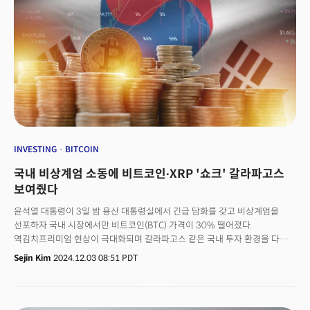
INVESTING
BITCOIN
국내 비상계엄 소동에 비트코인∙XRP '쇼크' 갈라파고스
보여줬다
윤석열 대통령이 3일 밤 용산 대통령실에서 긴급 담화를 갖고 비상계엄을
선포하자 국내 시장에서만 비트코인(BTC) 가격이 30% 떨어졌다.
역김치프리미엄 현상이 극대화되며 갈라파고스 같은 국내 투자 환경을 다시금
보여줬다는 평가다. 이번 사태에서 국내 사건사고 발생 시 가격이 오르는
Sejin Kim
2024.12.03 08:51 PDT
달러와 달리 암호화폐 가격은 매도세가 이어지면서 위험자산 역할을 했다는
점도 주목할 만하다. 3일(현지시각) 한국 암호화폐 거래소 업비트에서
비트코인은 이날 계엄 여파로 업비트에서만 30분만에 33% 떨어진
8800만원대에 거래됐다. 11시 기준 비트코인은 전날보다 8% 떨어진