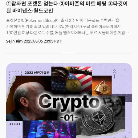
①잠자면 포켓몬 얻는다 ②아마존의 마트 베팅 ③타깃이
된 바이낸스∙월드코인
포켓몬슬립(Pokemon Sleep)이 출시 2주 만에 다운로드 수백만 건을
기록하며 인기를 끌고 있습니다. 3일(현지시각) 구글 플레이스토어에서
100만건 이상 다운로드 수를, 애플 앱스토어에서는 무료 시뮬레이션 게임
상위 2위에 있죠. 포켓몬고의 개발사 나이앤틱(Niantic)이 만든 포켓몬슬립은
Sejin Kim
2023.08.06 23:03 PDT
일종의 수면 건강 앱입니다. 사용자가 앱을 켜놓고 자면 앱은 사용자의 수면을
계측해 수면 시간, 깊이 등을 분석한 수면 리포트와 함께 보상을 제공하죠. 앱
게임의 핵심은 수면 계측입니다. 스마트폰에 게임을 구동한 뒤 ‘잠자기’를
누르면 자동으로 계측을 시작하고 잠에서 깬 뒤 계측 종료 버튼을 눌러 수면
시간을 기록할 수 있습니다. 수면은 깊이에 따라 꾸벅꾸벅, 새근새근, 쿨쿨
3단계로 나뉩니다. 비율에 따라 그날의 수면 타입이 정해지고 사용자와 같은
특성을 가진 포켓몬이 모여들죠. 사용자는 아침에 이를 확인할 수 있습니다.
포켓몬을 위한 과자 포켓사블레, 잠만보의 성장을 위한 나무열매, 수면계측 후
지급하는 꿈의 조각 등으로 게임 요소를 더했습니다. 👉 1만보∙마음챙김…
건강 앱 열풍건강앱은 사용을 많이 해도 사용자가 핸드폰 사용량에 대한
죄책감을 덜 수 있는 특징이 있습니다. 이는 곧 장기체류와 앱 수익으로
이어지죠. 이에 건강∙식단관리 앱 마이피트니스팔(MyFitnessPal), 명상 앱 캄
(Calm), 나이키 등이 건강 앱 시장을 두고 각축전을 벌이고 있습니다.
마이피트니스팔은 2억명 이상의 사용자를 보유하고 있으며 수익의 대부분이
구독에서 나오죠. 캄은 명상에 연 70달러를 지불하는 400만명 이상의
사용자를 보유하고 있습니다. 나이키는 지난해 디지털 수익의 거의 절반이