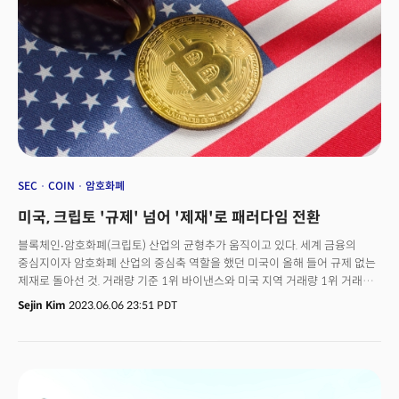
SEC
COIN
암호화폐
미국, 크립토 '규제' 넘어 '제재'로 패러다임 전환
블록체인∙암호화폐(크립토) 산업의 균형추가 움직이고 있다. 세계 금융의
중심지이자 암호화폐 산업의 중심축 역할을 했던 미국이 올해 들어 규제 없는
제재로 돌아선 것. 거래량 기준 1위 바이낸스와 미국 지역 거래량 1위 거래소
코인베이스를 제소하면서 암호화폐 산업 옥죄기는 더 커지는 양상이다.
Sejin Kim
2023.06.06 23:51 PDT
바이낸스에 적용한 주요 혐의는 사용자 자산 유용과 미국 법인이다. 사용자
자산을 경영진 개인 자산과 혼합해 사적인 용도로 사용했다는 게 핵심. SEC는
미국 사용자 분리도 안 된 점과 함께 법인 자체 설립 의도도 지적했다. SEC는
뒤이어 코인베이스도 제소했다. 다만 불법 활동 규정 시점과 기업공개(IPO)
승인 시점이 겹쳐 업계에서 논란이 인다. 미국이 규제 중심에서 제재로 돌아선