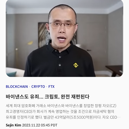
1억3000만원대에 거래되고 있다. 비트코인은 글로벌 시장에서는 가격
변화가 크게 나타나지 않았다. 이에 순간적으로 국내와 해외의 가격 차이가
30% 이상 벌어지기도 했다. 국내 암호화폐 거래소인 업비트는 한때 접속
오류가 발생한 것으로 알려진다. 국내 투자자들이 선호하는 코인인 리플이
발행한 리플코인(XRP) 가격도 계엄령 선포 이후 하락했다. XRP의 가격은 그
후 업비트에서 2.37달러(약 3400원)으로 회복됐지만, 거래소에서는
1.13달러(약 1623원)까지 떨어졌다. 가치가 갑자기 52%가량 하락한 것.
코인게코 데이터에 따르면, 한국 대통령이 계엄령을 발표하자 업비트의
거래량이 지난 하루 동안 32% 급증한 230억달러에 달했다. 거래량의 거의
3분의 1 이상인 약 65억달러 상당은 XRP 거래였다. 또 다른 국내 암호화폐
거래소인 빗썸도 마찬가지다. 빗썸 거래량은 20% 증가한 46억달러에 달했다.
이중 XRP 거래량만 14억달러였다.
BLOCKCHAIN
CRYPTO
FTX
바이낸스도 유죄... 크립토, 완전 재편된다
세계 최대 암호화폐 거래소 바이낸스와 바이낸스를 창업한 창펑 자오(CZ)
최고경영자(CEO)가 회사가 계속 영업하는 것을 조건으로 자금세탁 혐의
유죄를 인정하기로 했다. 벌금만 43억달러(5조5000억원)이다. 자오 CEO는
조만간 CEO 자리에서도 물러난다.
Sejin Kim
2023.11.22 05:45 PDT