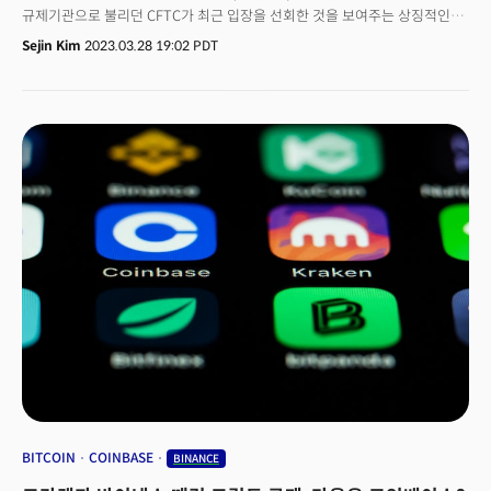
규제기관으로 불리던 CFTC가 최근 입장을 선회한 것을 보여주는 상징적인
사건이라는 평가다. CFTC가 각을 세운 데엔 지난해 적극 공조하던 암호화폐
Sejin Kim
2023.03.28 19:02 PDT
거래소 에프티엑스(FTX)가 무너진 사건과 무관하지 않다. FTX와 선을 긋고,
암호화폐 산업에 줄곧 강경했던 증권거래위원회(SEC)와의 크립토 규제
관할권 경쟁에서 다시금 입지를 확대하기 위한 전략으로 풀이된다. 해당
규제는 당분간 암호화폐 가격에 영향을 줄 중요한 요소라는 게 업계의
진단이다. CFTC의 태세 전환으로 암호화폐 산업은 미국에서 유럽,
아랍에미리트 등으로 눈을 돌리고 있다.
BITCOIN
COINBASE
BINANCE