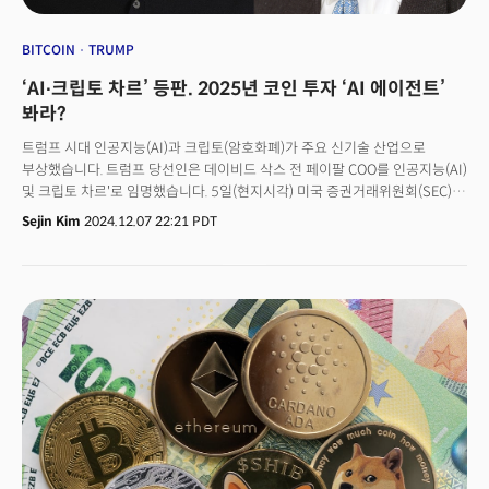
BITCOIN
TRUMP
‘AI∙크립토 차르’ 등판. 2025년 코인 투자 ‘AI 에이전트’
봐라?
트럼프 시대 인공지능(AI)과 크립토(암호화폐)가 주요 신기술 산업으로
부상했습니다. 트럼프 당선인은 데이비드 삭스 전 페이팔 COO를 인공지능(AI)
및 크립토 차르'로 임명했습니다. 5일(현지시각) 미국 증권거래위원회(SEC)
위원장에는 역시 암호화폐에 우호적인 폴 앳킨스 전 SEC 위원을 지명했죠.
Sejin Kim
2024.12.07 22:21 PDT
이후 몇 시간 만에 비트코인은 10만달러를 넘어섰습니다.두 기술에 대한 미국
차기 정부의 지원에 AI와 크립토의 결합이 주목받고 있습니다. 산업과 투자
시장을 넘나드는 결합이죠. 오늘 딥테크브리핑에서는 두 기술이 결합한
새로운 비즈니스 모델과 투자상품을 살펴봅니다.