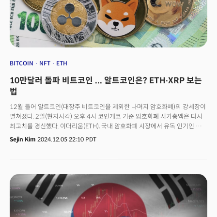
BITCOIN
NFT
ETH
10만달러 돌파 비트코인 ... 알트코인은? ETH∙XRP 보는
법
12월 들어 알트코인(대장주 비트코인을 제외한 나머지 암호화폐)의 강세장이
펼쳐졌다. 2일(현지시각) 오후 4시 코인게코 기준 암호화폐 시가총액은 다시
최고치를 경신했다. 이더리움(ETH), 국내 암호화폐 시장에서 유독 인기인 리플
(XRP)과 일론 머스크가 지지하는 도지코인(DOGE) 상승세가 견인한 결과다.
Sejin Kim
2024.12.05 22:10 PDT
대장주 비트코인(BTC) 외에 다른 코인은 어떻게 투자할까?👉 크립토 투자
패턴을 보라 ‘BTC-ALT 상승 순환’