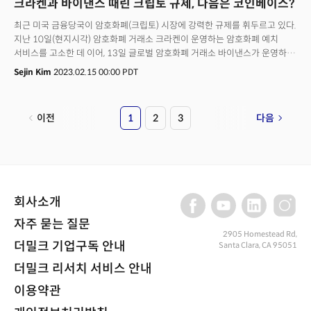
크라켄과 바이낸스 때린 크립토 규제, 다음은 코인베이스?
최근 미국 금융당국이 암호화폐(크립토) 시장에 강력한 규제를 휘두르고 있다.
지난 10일(현지시각) 암호화폐 거래소 크라켄이 운영하는 암호화폐 예치
서비스를 고소한 데 이어, 13일 글로벌 암호화폐 거래소 바이낸스가 운영하는
스테이블코인 바이낸스USD(BUSD)에 발행 중지라는 초유의 명령을 내린 것.
Sejin Kim
2023.02.15 00:00 PDT
점유율 기준 크라켄은 미국에서 2위, 바이낸스는 세계 1위다. 스테이블코인은
암호화폐와 달러 등 법정화폐를 잇는 경로다. 제재 대상이 된 BUSD는
스테이블코인 중 시가총액 3위 스테이블코인이다. SEC가 이 대형 서비스들의
이전
1
2
3
다음
근간을 흔들면서 크립토 시장에도 지각변동이 일어나고 있다.
회사소개
자주 묻는 질문
2905 Homestead Rd,
더밀크 기업구독 안내
Santa Clara, CA 95051
더밀크 리서치 서비스 안내
이용약관