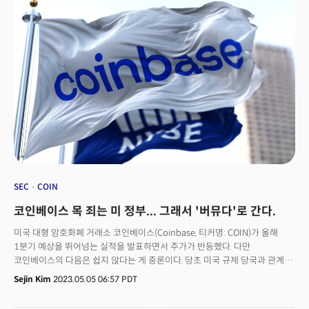
사이 유럽과 중국, 중동은 이 틈을 파고들었다.
SEC
COIN
코인베이스 목 죄는 미 정부... 그래서 '버뮤다'로 간다.
미국 대형 암호화폐 거래소 코인베이스(Coinbase, 티커명: COIN)가 올해
1분기 예상을 뛰어넘는 실적을 발표하면서 주가가 반등했다. 다만
코인베이스의 다음은 쉽지 않다는 게 중론이다. 당초 미국 규제 당국과 관계가
두터운 거래소로 포지셔닝하며 성장한 코인베이스는 최근 미국 규제당국과
Sejin Kim
2023.05.05 06:57 PDT
마찰을 빚자 해외로 눈을 돌리는 모양새다. 수익 구조를 미국 사용자 중심
수수료 모델에서 얼마나 바꿀 수 있는지가 다음 실적의 키로 부상할 것으로