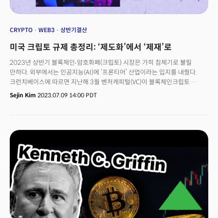
나이키 트레이닝클럽, 런클럽 등 자사 건강 앱에서 발생했다고 밝혔습니다.
나이앤틱도 포켓몬슬립으로 이 시장을 노립니다. 2016년 회사가 개발한
포켓몬고는 출시 이후 10억회 다운로드 수를 기록한 데 이어 2020년에는
CRYPTO
WEB3
상반기결산
인앱 결제건수가 연간 10억회를 넘었습니다. 이후 농구, 해리포터 등을 가미한
미국 크립토 규제 총정리: ‘제도화’에서 ‘제재’로
신작들을 선보였지만 이렇다 할 히트작이 없었죠. 이에 회사는 건강이라는
트렌드에 맞춘 포켓몬슬립을 출시, 오랜만에 웃음을 짓고 있습니다. 2023년
2023년 상반기 블록체인∙암호화폐(크립토) 시장은 가히 침체기로 불릴
2월 모닝컨설트 데이터에 따르면 미국 성인의 40% 이상이 건강 앱을
만하다. 외부에서는 인공지능(AI)에 ‘프론티어’ 산업이라는 입지를 내줬다.
사용하고 있으며 이 중 50% 이상이 매일 건강 앱을 확인하는 것으로
크런치베이스에 따르면 지난해 3월 벤처캐피털(VC)이 블록체인크립토
나타났습니다. 건강 앱 사용량은 2018년 12월 이후 6%, 웨어러블기기
산업을 일컫는 ‘웹3’분야에 투자한 금액은 45억달러 수준이었지만, 올해
Sejin Kim
2023.07.09 14:00 PDT
사용은 8% 증가했습니다.
3월에는 8억달러 아래로 내려갔다. 반면 6월 4일 피치북 데이터 기준 올 5월
동안 벤처투자자들이 AI 분야에 쏟아 부은 자금은 110억달러(약
14조4000억원) 수준이다. 지난해 같은 달보다 86% 급증한 수치다. 대체
어떤 일이 있었길래 시장의 관심이 옮겨간 걸까? 크립토 시장은 거대한
사기였을까? 이 질문을 이해하기 위해 더밀크는 2023년 상반기 암호화폐
산업, 규제, 시장 등에서 있었던 대형 사건들을 정리했다.