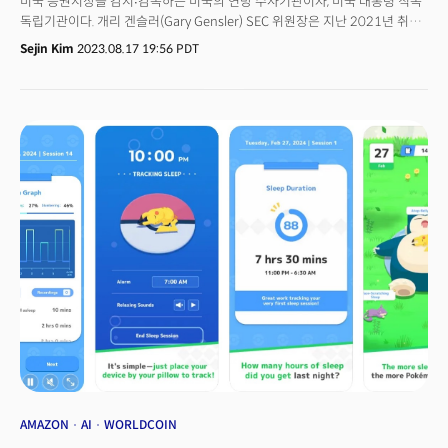
미국 증권시장을 감시∙감독하는 미국의 연방 수사기관이자, 미국 대통령 직속
독립기관이다. 개리 겐슬러(Gary Gensler) SEC 위원장은 지난 2021년 취임
이후 거래량 기준 미국 상위 암호화폐 거래소 코인베이스, 크라켄을 제소한 데
Sejin Kim
2023.08.17 19:56 PDT
이어 글로벌 거래량 1위 거래소 바이낸스와 창펑 자오 창업자까지 겨냥하며
시장의 뜨거운 감자가 됐다. 헤스터 피어스(Hester M. Peirce, 공화당) SEC
내에서도 겐슬러 위원장과 대립하며 견제하는 대표 인물이다. SEC의
최고의사결정기구인 'SEC 위원회'에서 겐슬러 위원장과 대립각을 세우고
있다. 피어스 위원의 대표적인 기조는 ‘내버려 두기(Let them go)’다. 그는
지난 수년간 블록체인∙암호화폐 산업에서 벌어진 각종 사건∙사고에도 “혁신을
막는 제재(enforcement)보다 규칙 제정이 먼저”라고 발언하며 ‘크립토
맘’이라는 별명이 붙었다. 최근 전통 은행들의 잇따른 위기에도 “구제금융이
아닌 실패하도록 내버려둬야 한다”고 말할 정도다. 그는 기술 산업에 대해
비교적 선명한 의견을 내놓으며 정계에서 존재감을 키우고 있다. 존 리드
스타크(John Reed Stark) 전 SEC 집행국장은 최근 2024년 11월 미국
대선에서 공화당 대통령이 선출될 경우 헤스터 피어스 위원이 새 수장이 될
가능성을 언급하기도 했다. 더밀크는 지난 15일(현지시각) 미국
증권거래위원회 워싱턴D.C 본부에서 헤스터 피어스 위원을 단독으로 만났다.
피어스 위원과 단독 인터뷰를 통해 왜 SEC가 암호화폐 기업들을 줄줄히
제소하는지, 향후 암호화폐 규제 향방을 가늠해봤다. 👉 (해설) 미국이 '기준
없는 제재' 환경이 된 이유: 의회와 SEC의 동상이몽
AMAZON
AI
WORLDCOIN