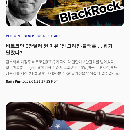
BITCOIN
BLACK ROCK
CITADEL
비트코인 3만달러 뛴 이유 ‘켄 그리핀∙블랙록’... 뭐가
달랐나?
암호화폐 대장주 비트코인(BTC) 가격이 약 달만에 3만달러를 넘어섰다.
코인게코(Coingecko) 데이터 기준 비트코인은 20일(미국 동부시각)부터
상승세를 시작, 21일 오후12시30분경 3만달러선을 넘어섰다. 일주일전보다
19% 넘게 오른 가격이다.이번 상승 배경에는 시타델, 피델리티, 블랙록 등
Sejin Kim
2023.06.21 19:13 PDT
월가의 대형 금융 기업들이 잇따라 블록체인∙암호화폐 시장 진출을
선언하면서 투심이 완화된 게 꼽힌다. 이번 진출 형태는 기존 기관 투자가
행보와 남다르다. 시타델과 피델리티는 기존 금융 구조를 본뜬 암호화폐
거래소를 선보였다. 매번 퇴짜를 맞았던 비트코인 현물 상장지수펀드(ETF)
시장에는 승률 99.98% 승률의 블랙록이 참전했다. 이들의 진출로 암호화폐가
한 단계 나아간 금융 인프라를 마련할 수 있다는 기대가 나온다. 하지만 동시에
이들의 행보가 그간 시장을 지지해 온 개인 투자자들보다는 기관 투자가들의
돈벌이 수단만 될 수 있다는 시각도 나왔다.