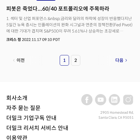
피봇은 죽었다...60/40 포트폴리오에 주목하라
1. 섹터 및 산업 퍼포먼스:&nbsp;금리와 달러의 하락에 성장이 반응했다지난
5일간 뉴욕 증시는 인플레이션의 완화 시그널과 연준의 정책전환(Fed Pivot)
에 대한 기대가 겹치며 S&P500이 무려 5.61%나 상승하는 초강세로
전환했다. 인플레이션의 둔화와 금리의 정점 가능성이 달러와 금리의
크리스 정
2022.11.17 09:10 PDT
하락으로 나타나면서 그동안 충격을 흡수했던 기술주와 성장주의 회복이
두드러지게 나타났다. 커뮤티케이션이 9.98%의 상승세를 보였고 기술이
8.88%로 통화역풍과 금리인상에 취약했던 기업들이 일제히 강력한 회복세를
이전
1
2
다음
보였다. 경제 회복에 대한 기대가 커지며 자유소비재 역시 8.20%로 강력한
회복 시그널을 발산했다. 금리의 정점에 대한 기대는 부동산을 5.18%의
상승세로 이끌었고 달러 약세는 원자재의 5.39% 강세를 견인했다. 반면
경기침체에 대한 우려로 투자자들이 선호했던 경기방어주인 헬스케어와
필수소비재는 각각 1.11%와 2.96%로 시장수익을 한참 하회하는 부진을
보였다. 지난 주 금리와 달러의 하락 전환에 기술과 자유소비재가
회사소개
날아올랐지만 여전히 큰 그림은 헬스케어와 파이낸셜, 에너지, 필수소비재,
그리고 산업재가 강세를 보이고 있다는 평이다. 그 중 헬스케어와 산업재는
자주 묻는 질문
불리시한 시그널을 보이는 반면 필수소비재는 지난주부터 부정적인 모습을
2905 Homestead Rd,
더밀크 기업구독 안내
Santa Clara, CA 95051
보이고 있고 에너지는 모멘텀을 잃고 있는 모습이다. 가장 주목을 받고 있는
섹터는 원자재로 달러의 약세에 최근 몇 주동안 상당히 강력한 모멘텀의
더밀크 리서치 서비스 안내
개선과 시장을 리드하는 모습을 보이고 있다는 점이다. 글로벌 경기침체가
아닌 회복의 시그널을 시사하는 모습으로 평가된다.
이용약관