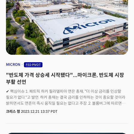
되고 있습니다. 인공지능을 통한 기술적 혁신은 인간의 미래를 완전히 뒤바꿔
놓을 것으로 평가되고 있습니다. 연준은 1980년 대 이후 가장 공격적인 긴축
캠페인을 끝내고 금융시장을 다독이는 완화 모드로 진입하고 있습니다.
월가는 이제 AI 버블의 태동을 감지하고 있습니다. 1999년이 다시 오지
말라는 법이 없어 보이는 것이 현실입니다.
MICRON
FED PIVOT
"반도체 가격 상승세 시작됐다"...마이크론, 반도체 시장
부활 선언
✔ 핵심이슈:1. 패트릭 하커 필라델피아 연은 총재, "더 이상 금리를 인상할
필요가 없다."고 발언. 하커 총재는 결국 금리를 인하하는 것이 중요할 것이라
밝히면서도 연준이 즉시 움직일 필요는 없다고 주장. 2. 블룸버그에 따르면
전일(20일, 현지시각) 시장의 급락세를 시장의 단기 하락에 베팅한 소위
크리스 정
2023.12.21 13:37 PDT
'제로데이(ODTE) 옵션' 때문으로 해석하며 엄청난 양의 풋옵션 거래가 주식
투매를 촉발한 것으로 평가. 3. 미국의 대표적인 반도체 제조업체 마이크론은
강력한 2분기 회계연도 전망을 제시하며 광범위한 시장 랠리 촉발.
마이크론은 내년부터 2025년까지 더 높은 가격으로 이익을 얻을 것으로