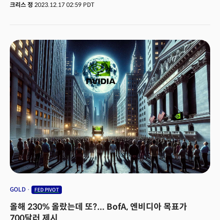
뿜어냈다.전례없는 연준의 긴축에 경제는 즉각 이상신호를 발산했다.
크리스 정
2023.12.17 02:59 PDT
실리콘밸리은행(SVB)을 비롯한 지역은행들의 유동성 위기가 불거진 것.
지역은행 사태는 2008년 이후 가장 큰 금융권의 붕괴를 초래했고 상황은
위험할 정도로 확산됐다.하지만 연준과 중앙정부는 2008년의 경험을
바탕으로 발빠르게 대처했다. 연준은 유동성을 빠르게 투입했고 정부는
예금을 전액 보장하는 방법으로 시장의 우려를 씻어냈다.은행 위기가 시장에
충격을 가할때쯤 생성AI 열풍이 시작됐다. 챗GPT로 시작된 인공지능 열풍은
단숨에 미래를 좌우할 기술로 인식됐고 이는 그대로 막대한 자본지출의
근거가 됐다. 여기에 이미 승인된 IRA(인플레이션 감축법)과 같은 정부의
재정정책은 2023년 강력한 성장을 이끈 원인이 됐다. 2023년을 마감하는
지금 상황은 연초와 사뭇 달라졌다. 인플레이션은 확실한 하락 추세를
이어가며 연준의 긴축 사이클 종료에 확신을 심어주고 있다. 2023년을
시작하는 시기에 월가의 비관적인 전망이 많았지만 결국 골드만삭스의 긍정적
전망이 대체로 옳았다는 것이 증명됐다. 이에 골드만삭스의 2024년 오피셜
전망 리포트를 완전 해부해본다. 이 전망의 제목은 "가장 힘든 시기는 지났다
(The Hard part is over)"이다. 많은 시사점을 줄 수 있다.
GOLD
FED PIVOT
올해 230% 올랐는데 또?... BofA, 엔비디아 목표가
700달러 제시