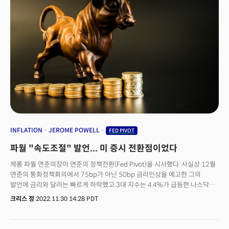
투자자들의 항복(Capitulation) 시그널은 보이지 않고있다. 4. 가치에서
달에만 22%가 올랐다. 암호화폐에 대한 규제와 단속 리스크가 커지고 있지만
성장으로의 전환이 나타나고 있음. 파이낸셜에서의 자금 유출과 비교해
금리 하락 호재를 투자자들이 놓치지 않으며 초강세를 유지했다. 마감시황
기술주로 4주 연속 자금 유입이 계속되고 있다.
[4:32pm ET]뉴욕증시는 연준이 주목하는 PCE 물가지수가 예상보다 빠르게
하락하며 금리가 추가 하락, 투자심리가 크게 개선되며 3대 지수가 일제히
상승 마감했다. S&P500은 1.44%가 올랐고 다우는 415포인트(1.26%),
나스닥은 1.74%가 오르며 상승세를 견인했다. S&P500과 나스닥은 올해
1분기에 각각 7.03%와 16.77%가 오르며 2020년 이후 최고의 분기를
기록했다. 특히 나스닥은 지난해 저점에서 20%이상 오르며 약세장을
벗어났다.
INFLATION
JEROME POWELL
FED PIVOT
파월 "속도조절" 발언... 미 증시 전환점이었다
제롬 파월 연준의장이 연준의 정책전환(Fed Pivot)을 시사했다. 사실상 12월
연준의 통화정책회의에서 75bp가 아닌 50bp 금리인상을 예고한 그의
발언에 금리와 달러는 빠르게 하락했고 3대 지수는 4.4%가 급등한 나스닥을
중심으로 날아올랐다. (다우지수 +2.18%, S&P500 +3.09%, 나스닥
크리스 정
2022.11.30 14:28 PDT
+4.41%)워싱턴의 브루킹스 연구소에서 연설한 제롬 파월의장의 논평은 4번
연속 자이언트 스텝(75bp 인상)을 마감하고 금리인상 속도를 조절할 수
있다는 확실한 완화 시그널을 줬다는 평이다. 파월 의장의 발언은 크게