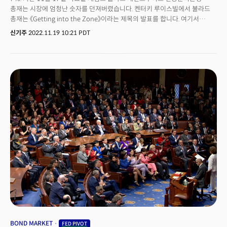
총재는 시장에 엄청난 숫자를 던져버렸습니다. 켄터키 루이스빌에서 불라드
총재는 《Getting into the Zone》이라는 제목의 발표를 합니다. 여기서
불라드 총재는 연준의 최종금리가 충분히 제한적이려면 최소 5%에서 최고
신기주
2022.11.19 10:21 PDT
7%는 돼야 한다고 주장합니다. ‘sufficiently restrictive’라는 문구는 원래
제롬 파월 연준 의장이 지난 8월 잭슨홀 미팅에서부터 본격적으로 쓰기
시작한 표현입니다. 파월은 잭슨홀에서부터 본격 매파로 변신했죠. 충분히
제한적이라는건 인플레이션을 충분히 억제할 수 있는 최종 금리 수준을
뜻합니다. 원래 충분히 제한적인 최종금리는 시장 컨센서스에 따르면 5%
초반대였습니다. 그런데 불라드 총재가 7이라는 숫자를 처음 제시해버린
겁니다. "코끼리는 생각하지 말라"는 말이 있죠. '코끼리'란 말을 사용해서 다른
생각을 못하게, 즉 상대방의 생각을 자신의 프레임 안에 가두는 정치의 프레임
전략을 뜻합니다. 이번엔 연준이 시장에 프레임 공격을 했습니다. 불라드의
PPT 한 장에 시장은 7이라는 숫자 이외에는 다른 아무것도 생각하지 못하게
됐죠. 오전 8시에 진행된 불라드의 7% 발표 직후 미국 증시와 국채 금리는
요동쳤습니다. 금새 쇼크에선 벗어났죠. 그렇지만 시장의 센티멘트는
바뀌었습니다. 이제 시장은 7을 생각하지 말라고 말해도 7을 생각할 수 밖에
없게 됐습니다.
BOND MARKET
FED PIVOT