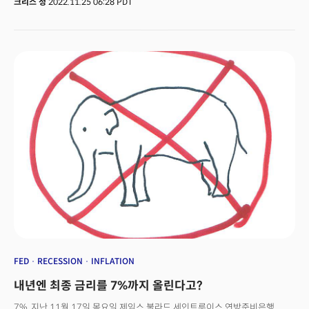
크리스 정
2022.11.25 06:28 PDT
높은 재고가 기업 이익의 삭감으로 이어질 수 있다는 우려가 커지고 있지만
11월 미 연방공개시장위원회(FOMC)의 정책회의 의사록은 시장에 활력을
불어넣었다. 11월 의사록에 따르면 "대부분의 참가자들이 인상 속도를 늦추는
것이 적절할 것."이라 판단한 것으로 나타나면서 금리의 정점 가능성은 더
커졌다. 제롬 파월 연준의장이 정책 회의 이후 기자 회견에서 최종금리가
시장의 예상보다 더 높을 수 있음을 경고했지만 의사록은 연준 내 기조가
긴축완화로 향하고 있음을 시사했다. 연준 위원들이 잠재적 경기침체에 대한
우려를 키우고 있다는 점도 시장에는 긍정적으로 인식됐다. 연준이
경기침체에 대한 위험을 50대 50 수준으로 보고 있음을 시사하면서 정책
전환(Fed Pivot) 가능성은 더 커졌다는 평이다. 블룸버그 이코노믹스는
"FOMC 회의록은 위원회가 놀라울 정도로 강한 비둘기파 성향을 보여주고
있다. 연준 내에서 금리인상 속도를 늦추는데 대한 폭넓은 합의가 이루어지고
있다."고 평가했다. 연준의 긴축 완화에 대한 기대가 커지고 있지만 일부
투자자는 여전히 연준의 금리인상이 계속될 것이란 전망이다. 엘렌 미드(Ellen
Meade) 전 연준 이사회 이코노미스트는 "위원들은 경제가 약간 둔화될
것으로 봤지만 기대했던 수준은 아니다. 연준은 경제가 확실히 둔화하고
있다는 증거를 보기 전까지 금리인상을 멈출수 없을 것."이라 전망했다. 한편
애플(AAPL)은 중국 생산공장인 폭스콘의 근로자 '임금 미납'으로 인한 시위로
생산이 최소 30% 감소할 수 있다는 보도로 하락했다. 반면 중국 정부는 사상
FED
RECESSION
INFLATION
최대 수준으로 증가한 코로나로 인한 경제 둔화에 대응하는 '지준율 인하'로
내년엔 최종 금리를 7%까지 올린다고?
경기 부양을 예고했다.
7%. 지난 11월 17일 목요일 제임스 불라드 세인트루이스 연방준비은행