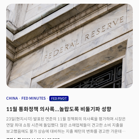
세가지로 압축됐다. 첫번째는 "통화정책은 시차를 두고 작용하기 때문에
인플레이션이 둔화되는 증거를 보고 인상속도를 완화하기 시작하면 금리가
너무 높을 수 있다."라는 발언이다. 이는 그동안 메리 데일리 샌프란시스코
연은 총재를 비롯해 일부 비둘기파적으로 해석되던 위원들의 생각과
일치한다. 두번째는 실업률의 급격한 증가로 인플레이션을 잡겠다는 이른바
'경기 경착륙(Hard Landing)'을 감수하겠다는 기존의 입장에서 크게 물러선
발언이다. 파월 의장은 "실업률의 증가보다는 일자리 자체가 크게 감소하면
타이트한 고용시장이 완화되면서 자연적으로 인플레이션 압력을 줄일 수 있을
것"이라 밝혔다. 파월 의장은 인플레이션과 연준의 긴축 정책에 핵심적인
요인으로 인식되는 타이트한 고용시장에 대해 "현재 부족한 노동력 350만 중
200만 이상이 팬데믹 시기의 초과 퇴직이 차지한다"며 실업률이 급증하는
사태보다는 "경기 연착륙 가능성이 매우 그럴듯하고 아직 달성 가능하다."고
전망했다.세번째는 미국이 지금까지 겪은 인플레이션은 대부분 일시적인
것으로 보이는 공급망의 부진이나 제약 때문이었다고 밝힌 점이다. 이는
연준이 여전히 인플레이션을 공급망과 코로나, 전쟁과 같은 불확실한 매크로
환경에 의해 발생한 일시적인 현상일 수 있음을 시사한 것으로 판단된다.
CHINA
FED MINUTES
FED PIVOT
11월 통화정책 의사록...놀랍도록 비둘기파 성향
23일(현지시각) 발표된 연준의 11월 정책회의 의사록을 평가하며 시장은
연말 최대 쇼핑 시즌에 돌입했다. 많은 소매업체들이 견고한 소비 지출을
보고했음에도 물가 상승에 대비하는 지출 패턴의 변화를 경고한 가운데
막대한 재고를 해결하기 위한 기업들의 노력은 계속되는 모습이다. 기업들의