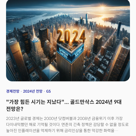
전망하며 산업 가격이 강한 변곡점에 도달했다고 평가.✔ 자산시장동향:
뉴욕증시는 전일의 투매에 따른 급락세에도 연준의 금리인하와 성장에 대한
기대가 유지되며 마이크론의 긍정적 전망과 함께 상승 마감. (다우 +0.87%,
S&P500 +1.03%, 나스닥 +1.26%)국채금리는 금리인하에 대한 시장의
기대가 안정화되며 약보합세. 10년물 국채금리는 3.849%에서 3.842%로
소폭 하락. 달러는 유로화와 파운드화, 그리고 엔화의 동반 강세에 밀리며 하락.
국제유가는 중동의 분쟁에 따른 수에즈 운하의 물류 차질 우려에도 미국의
원유 재고량이 예상보다 크게 증가하며 하락 전환. 크루드유는 배럴당
72달러로 1.8% 하락. 브렌트유는 배럴당 78달러로 1.5% 하락. 금은 달러
약세에도 약보합세.
경제전망
2024년 전망
GS
"가장 힘든 시기는 지났다"... 골드만삭스 2024년 9대
전망은?
2023년 글로벌 경제는 2000년 닷컴버블과 2008년 금융위기 이후 가장
다이내믹했던 해로 기억될 것이다. 연준의 긴축 정책은 감당할 수 없을 정도로
높아진 인플레이션을 억제하기 위해 금리인상을 통한 막강한 화력을