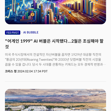
AI BUBBLE
FED PIVOT
"어게인 1999" AI 버블은 시작됐다...2월은 조심해야 할
것
미국 주식시장에서의 전설적인 자산버블을 꼽자면 1929년 대공황 직전의
"황금의 20년대(Roaring Twenties)"와 2000년 닷컴버블 직전의 시장을
꼽을 수 있을 겁니다. 당시 두 시대를 관통하는 키워드는 모두 경제적 번영과
문화적 변화, 그리고 기술적 혁신이 특징인 시대였습니다. 그런데 생각해 보면
크리스 정
2024.02.04 17:34 PDT
지금 우리가 살고 있는 시대도 크게 다르지 않습니다. 2023년 기준
국내총생산(GDP) 규모가 무려 28조 달러에 육박하는 거대한 미국은 최근
2분기 동안 성장이 4.9%와 3.3%를 기록할 정도로 무시무시한 속도를
보여주고 있습니다. 이는 마치 수십 톤 덤프트럭이 200마일로 달리는 것과
같은 수준의 속도감입니다. 실업률은 3.7%로 역대 최저 수준을 유지하고 있고
인플레이션은 계속 하락해 연준의 목표치인 2%대에 근접하고 있습니다.
문화적 변화와 기술적 혁신 역시 화려하게 꽃을 피우고 있습니다. 문화는
인터넷을 통해 글로벌화되고 있고 밈은 이제 하나의 새로운 컬처 트렌드가