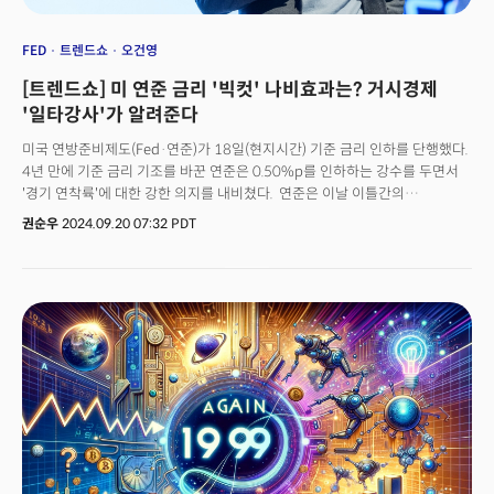
FED
트렌드쇼
오건영
[트렌드쇼] 미 연준 금리 '빅컷' 나비효과는? 거시경제
'일타강사'가 알려준다
미국 연방준비제도(Fed·연준)가 18일(현지시간) 기준 금리 인하를 단행했다.
4년 만에 기준 금리 기조를 바꾼 연준은 0.50%p를 인하하는 강수를 두면서
'경기 연착륙'에 대한 강한 의지를 내비쳤다. 연준은 이날 이틀간의
연방공개시장위원회(FOMC) 회의를 마무리하면서 "기준금리를 기존의
권순우
2024.09.20 07:32 PDT
5.25~5.50%에서 4.75~5.0%로 0.50p 내리기로 결정했다"고 밝혔다.
연준은 성명에서 "최근 지표들은 경제 활동이 계속 견고한 속도로 확장하고
있음을 보여줬다"며 "실업률은 상승했지만 낮은 수준을 유지하고 있다"고
밝혔다. 인플레이션과 관련해서는 "여전히 다소 올라가 있는
상태지만 FOMC의 2% 목표를 향해 더 진전을 보였다"며 "고용과 인플레이션
목표에 대한 리스크는 대체로 균형을 이뤘다고 판단한다"고 덧붙였다. 당초
시장에서는 연준이 인플레이션 우려로 이번 FOMC에서 금리를 0.25%p
인하에 그칠 것이라는 관측이 지배적이었다. 그러나 지난 7,8월 고용 지표가
우려스러운 수준을 보이면서 연준의 '빅컷'에 힘을 실은 것으로 풀이된다. 👉
👉👉 트렌드쇼 서울 신청하러 가기!!!👉👉👉 트렌드쇼 대구 신청하러
가기!!!