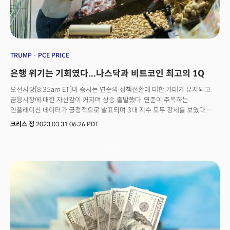
늘었습니다. 로드아일랜드, 웨스트버지니아, 델라웨어, 버몬트 등 동부
지역에서 크게 늘었죠. 비주류 그룹의 창업도 두드러집니다. 성소수자
(LGBTQ) 소유 기업은 33%, 흑인은 28%, 라틴계는 28% 증가하며 전국 평균
25%를 상회했습니다. 여성 소유 기업은 19%, 아시아인 소유 기업은 13%
증가했습니다. 이 이유로 회복되는 경제가 꼽힙니다. 옐프는 “경제 낙관론이
커지면서 비주류가 소유한 새로운 사업장 수도 사상 최고치를 기록하고
TRUMP
PCE PRICE
있다”고 분석했습니다. 하지만 이 창업 붐이 언제까지 지속될지는 모릅니다.
은행 위기는 기회였다...나스닥과 비트코인 최고의 1Q
미국 은행들이 미국 연방준비제도(Fed)의 금리 인상에 따라 기업과 가계에
대한 대출 기준을 높이고 있는 점은 장애물로 지적되죠. 지난 7월 미국 연준이
오전시황[8:35am ET]미 증시는 연준의 정책전환에 대한 기대가 유지되고
은행 대출 담당자를 대상으로 실시한 설문조사에 따르면 지난 3개월 동안
금융시장에 대한 자신감이 커지며 상승 출발했다. 연준이 주목하는
기업에 대한 대출 기준을 강화한 은행은 51%였습니다. 에버코어
인플레이션 데이터가 긍정적으로 발표되며 3대 지수 모두 강세를 보였다.
(Evercore)ISI는 악시오스에 “이 정도의 신용 기준 강화는 수십 년간 통화
(다우 +0.38%, S&P500 +0.38%, 나스닥 +0.23%)자산시장동향[8:42am
크리스 정
2023.03.31 06:26 PDT
긴축 주기에도 보지 못한 일”이라고 평했습니다.
ET]핵심이슈: 연준이 주목하는 개인소비지출(PCE) 물가지수. 근원물가 4.7%
에서 4.6%로 하락, 근원물가는 15개월 만에 최저치 / 트럼프 전 대통령
포르노 배우 성추문 입막음 사건으로 기소당하며 미 대통령 중 처음으로 형사
고발. 금리동향: 미 국채금리는 예상보다 둔화되는 인플레이션 데이터에
연준의 금리인상 기조에 대한 우려가 완화되며 하락. 10년물 국채금리는
3.53%, 2년물 국채금리는 4.12%로 하락. 통화동향: 미 달러화는 인플레이션
데이터를 소화하며 강세 유지. 유로화는 약세 전환. 파운드화는 보합세. 엔화
약세.상품동향: 국제유가는 중국 경제의 회복과 석유수출국기구와 동맹
(OPEC+)의 정례회의를 기다리며 강세. 크루드유는 배럴당 74달러로 0.6%
상승. 구리는 중국의 제조업 성장 둔화 우려를 반영하며 0.91% 하락. 물가는