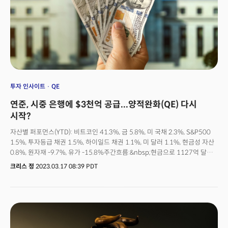
예상보다 적게 상승...지출도 함께 둔화[8:59am ET]연준이 주목하는
개인소비지출(PCE) 인플레이션 데이터가 예상보다 더 빠르게 하락했다. 특히
인플레이션을 자극하는 개인지출 역시 함께 완화되는 기조를 보이며 연준의
금리인상 기조에 대한 우려도 함께 낮아졌다. 변동성이 심한 식품과 에너지를
제외한 근원 PCE 물가지수는 전월 소폭 하향 조정된 후 2월에 0.3% 상승했다.
시장의 예상치가 0.4% 였다는 점에서 예상보다 빠른 하락세다. 물가 둔화세와
함께 소비자 지출 역시 함께 완화됐다. 개인지출은 연초 1.5% 급등한 후 0.1%
하락했다. 상품과 서비스에 대한 지출이 모두 감소하며 인플레이션 하락세를
주도한 것으로 나타났다. 존 윌리엄스, "은행 위기로 인한 경제영향 평가
투자 인사이트
QE
주목해야"[3:02pm ET]존 윌리엄스 뉴욕 연은 총재는 인플레이션을
연준, 시중 은행에 $3천억 공급...양적완화(QE) 다시
통제하겠다는 연준의 목표를 상기하면서도 은행 위기가 경제에 어떤 영향을
주는지 주시해야 한다고 밝혔다. 윌리엄스 총재는 "인플레이션이 여전히
시작?
연준의 가장 큰 관심사지만 최근 은행 시스템의 혼란으로 인한 신용 환경의
자산별 퍼포먼스(YTD): 비트코인 41.3%, 금 5.8%, 미 국채 2.3%, S&P500
변화가 성장과 고용, 그리고 인플레이션 전망에 미치는 영향에 집중할
1.5%, 투자등급 채권 1.5%, 하이일드 채권 1.1%, 미 달러 1.1%, 현금성 자산
것이다."라며 일련의 사건이 경제 펀더멘탈을 흔들 수 있음을 시사했다. 찰스
0.8%, 원자재 -9.7%, 유가 -15.8%주간흐름:&nbsp;현금으로 1127억 달러
슈왑, 1987년 이후 최악의 달[3:05pm ET]은행 혼란에 대한 시장의
유입. 금 6억 달러 유입. 주식 2600만 달러 유출. 채권 23억 달러 유출.
투자심리가 빠르게 개선되고 있지만 은행주들은 여전히 어려움을 겪고 있는
크리스 정
2023.03.17 08:39 PDT
알아두어야 할 큰 흐름1. 2020년 4월 팬데믹 이후 가장 큰 규모의 자금인
것으로 나타났다. 특히 블룸버그가 다음 위기의 진원지로 미 최대 증권사인
1130억 달러가 현금으로 유입. 2023년 1분기는 2020년 2분기 이후 가장 큰
찰스 슈왑(SCHW)를 지목하며 찰스 슈왑의 주가는 이번 달에만 34%의
규모의 유입이 될 것으로 전망.2. 안전자산 선호심리 폭발하며 미 국채로 98억
하락세를 보이며 1987년 블랙먼데이 이후 최악의 달을 보냈다. 비트코인, 2년
달러의 자금이 유입되며 2022년 5월 이후 가장 큰 규모 기록. 반면 이머징
만에 최고의 1분기 보냈다[3:32pm ET]은행 유동성 위기가 약이 됐다.
채권에서는 31억 달러의 자금이 유출되며 지난 11월 이후 가장 큰 규모의
실리콘밸리 은행 사태 이후 금리가 급락하며 비트코인이 2021년 1분기 이후
유출.3. 주식시장에서 자금 흐름은 거의 나타나지 않으며 급락장에도
최고의 분기 실적을 거뒀다. 비트코인은 올해에만 약 76%가 상승했고 이번