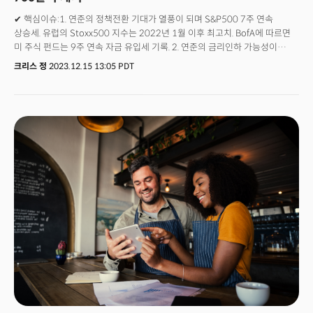
✔ 핵심이슈:1. 연준의 정책전환 기대가 열풍이 되며 S&P500 7주 연속
상승세. 유럽의 Stoxx500 지수는 2022년 1월 이후 최고치. BofA에 따르면
미 주식 펀드는 9주 연속 자금 유입세 기록. 2. 연준의 금리인하 가능성이
금리와 달러의 약세로 이어지며 금이 온스당 2085달러로 사상 최고가에 다시
크리스 정
2023.12.15 13:05 PDT
근접. 달러는 5개월 만에 최대 하락폭으로 금의 상승세 견인. 3. 중국의 경제
회복에 대한 우려가 지속되는 가운데 경기지표가 엇갈리며 혼조세. 11월
중국의 산업생산은 전년 동기 대비 6.6%가 증가하며 예상을 크게 상회했으나
소매판매는 10.1% 상승해 예상 하회. ✔ 자산시장동향:뉴욕증시는 연준의
정책전환에 대한 기대로 7주 연속 상승세를 기록하며 다우와 나스닥 사상
최고가 마감. (다우 +0.21%, S&P500 +0.22%, 나스닥 +0.31%)국채금리는
연준의 금리인하 가능성을 반영하는 약세 모멘텀이 둔화되며 혼조세. 10년물
국채금리는 3.91%로 하락. 30년물 국채금리는 4.04%로 상승. 달러는 5개월
만에 최저 수준을 기록한 이후 소폭 상승. 국제유가는 경기 연착륙에 대한
기대로 수요 침체 우려가 완화되며 두 달 만에 처음으로 주간 상승세를 보이며
회복. 크루드유는 배럴당 72달러로 1.3% 상승. 브렌트유는 배럴당 77달러로
0.6% 상승. 금은 달러 강세에도 금리인하에 대한 기대로 소폭 상승.