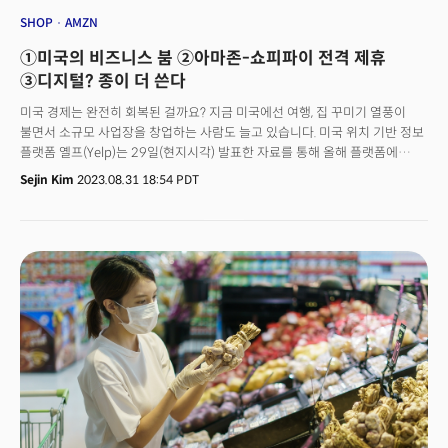
SHOP
AMZN
①미국의 비즈니스 붐 ②아마존-쇼피파이 전격 제휴
③디지털? 종이 더 쓴다
미국 경제는 완전히 회복된 걸까요? 지금 미국에선 여행, 집 꾸미기 열풍이
불면서 소규모 사업장을 창업하는 사람도 늘고 있습니다. 미국 위치 기반 정보
플랫폼 옐프(Yelp)는 29일(현지시각) 발표한 자료를 통해 올해 플랫폼에
등록된 새로운 서비스 목록은 2022년 기록한 사상 최고치를 넘어설 것으로
Sejin Kim
2023.08.31 18:54 PDT
예상했죠. 데이터에 따르면 올 1월부터 7월까지 7개월 동안 거의
48만4000개의 사업장이 플랫폼에 등록했습니다. 지난해 같은 기간 약
38만9000곳에서 약 25% 증가한 수치입니다. 2019년 같은 기간과
비교하면 46%나 증가했죠. 이때 모든 카테고리에서 개업이 증가한 점이
눈길을 끕니다. 여행, 홈서비스의 성장은 두드러지죠. 호텔 및 여행 분야에
등록된 사업장은 39% 늘었고, 홈서비스는 37%, 자동차는 27%, 이벤트
서비스는 27%, 지역서비스는 23%, 식품 사업은 18%, 뷰티 서비스는 16%,
바 및 나이트클럽은 15%, 레스토랑은 12% 늘었습니다. 👉 소비하는
미국인들…은행 대출 조이기는 변수로홈서비스 부문은 주택 개조 프로젝트를
지원하는 사업장입니다. 옐프가 발표한 또 다른 보고서 ‘2023년 여름 주택
트렌드’에 따르면 미국인들은 파티오덜개, 조경 설계, 데크 및 난간, 수영장 및
온수욕조 등을 집에 설치했죠. 각종 집 관리 서비스나 잔디 관리 서비스,
인조잔디 서비스도 늘었습니다. 지역적으로도 모든 주에서 신규 사업장이