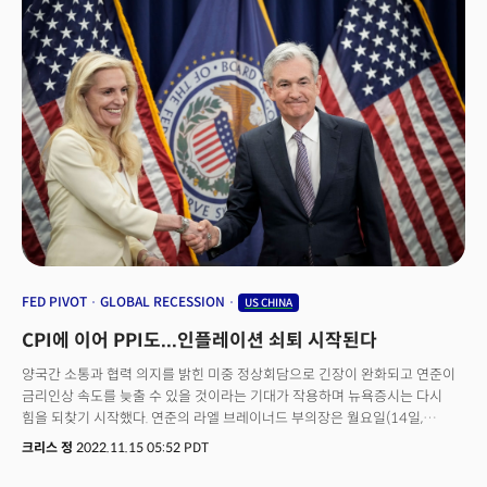
둔화되고 있음을 시사한다. 여전히 지수가 50을 상회하며 경제활황 영역에
것."이라 주장했다. 특히 그는 최근 랠리가 몇몇 일부 회사에 의해 주도되며
금리와 달러: 미 국채금리는 강력한 고용 시장 데이터에 연준의 긴축 강화
머물렀으나 둔화 속도가 가팔라지며 기업과 소비자가 모두 이전보다 더
시장의 폭이 매우 좁아 위험이 더 크다는 평가를 내렸다. 마감시황[4:28pm
기조를 반영하며 급등. 10년물 국채금리는 3.38%에서 3.63%로 상승. 달러
신중해지고 있는 것으로 관측된다.특히 향후 기업활동에 대한 선행지표로
ET]뉴욕증시는 강력한 데이터로 경기 침체를 피할 수 있다는 자신감으로
인덱스 역시 기준금리 인상 기조 강화되며 주요 통화 압도.상품동향:
인식되는 신규 주문 지수는 약 10포인트 이상 하락해 역시 3개월 최저치인
촉발된 랠리가 제롬 파월 의장의 매파적인 발언에 묻히며 혼조세로 마감했다.
국제유가는 중국 수요에 대한 베팅이 줄어들고 미중 갈등 및 연준의
52.2를 기록했고 기업활동지수도 하락했다. 수출 주문도 감소하며
다우지수는 74포인트(0.22%)가 하락했고 S&P500은 0.04%로 거의
긴축강화로 인한 우려가 커지며 한 달 만에 최저치 유지. 금 역시 이틀간의
공급업체에 대한 납품 지수는 2009년 이후 최저 수준으로 떨어졌다.수출
움직임이 없는 모습을 보인 반면 나스닥은 상대적으로 탄력성을 보이며
급락세에 소폭 반등했으나 약보합세. 구리는 추가 약세를 보이며 0.8% 하락.
지수는 18포인트가 하락해 사상 최대치를 기록해 글로벌 경기침체에 대한
0.27%의 상승세로 장을 마감했다.
시장의 내러티브는 '연착륙'에서 '무착륙'으로[10:05am ET]예상을 훨씬
우려가 심화됐다는 평이다. 다만 수요의 급격한 침체는 인플레이션의 빠른
뛰어넘는 강력한 신규 고용과 1100만을 넘는 채용공고 데이터에 시장을
하락을 초래했다. 투입 가격 지수는 6포인트 이상 하락한 59.5로 2020년 7월
움직이는 내러티브가 급격히 전환하고 있다는 분석이다. 바이탈 날리지는 6일
이후 가장 낮은 수준을 기록했다.울프 리서치, "시장이 깨지기 시작했다."
(현지시각, 월) 경제 브리핑을 통해 "시장 내러티브는 4분기 경제가 심각한
[1:53pm ET]월가 투자은행 울프 리서치는 2023년의 강력한 출발에도
타격을 받을 것이라는 '경착륙'에서 1월에는 금리와 달러 하락에 '연착륙/
불구하고 지금은 "차익실현을 해야 할 시간."이라 주장하며 연초의 강세를
골디락스' 내러티브가 지배했지만 이제 강력한 고용으로 침체 자체가 없을 수
이용해야 한다고 밝혔다. 울프리서치는 "현재 S&P500은 고점을 높이지 못한
있다는 '무착륙' 시나리오로 진화하고 있다."고 주장했다. 아담 크리사풀리
상태에서 과매수 상태에 돌입했다. 여기에 스몰캡과 은행주 그리고 산업재
애널리스트는 이에 통화정책 및 인플레이션에 매파적인 영향을 끼칠 것으로
FED PIVOT
GLOBAL RECESSION
US CHINA
섹터의 약세는 이익을 갉아먹을 것."이라 주장했다. 경제 악화 시그널에
전망하며 "연중 내내 가격을 끌어올리던 순풍이 사라지고 주가하락에 기여할
경기방어주 시장수익상회[3:27pm ET]경기침체를 시사하는 경제 데이터가
CPI에 이어 PPI도...인플레이션 쇠퇴 시작된다
것."이라 분석, 향후 S&P500이 3800 혹은 그 이하까지 빠르게 하락할 수
잇따라 발표되며 투자자들의 스탠스가 방어적으로 전환하고 있다. 나스닥을
있을 것으로 전망했다. 2023년 키워드는 대량해고가 아닌 노동력 부족
포함한 기술 성장주의 하락세는 큰 반면 유틸리티 섹터가 시장을 리드하고
양국간 소통과 협력 의지를 밝힌 미중 정상회담으로 긴장이 완화되고 연준이
[12:12pm ET]고용 데이터의 선행지표로 인식되는 컨퍼런스보드의
헬스케어 및 필수소비재가 가장 좋은 실적을 보이고 있다. 마감시황[4:12pm
금리인상 속도를 늦출 수 있을 것이라는 기대가 작용하며 뉴욕증시는 다시
고용추세지수가 2022년 12월의 117.06에서 1월에 118.74로 상승했다.
ET]뉴욕증시는 부진한 경제지표로 침체에 대한 우려가 커지며 방어주로의
힘을 되찾기 시작했다. 연준의 라엘 브레이너드 부의장은 월요일(14일,
고용추세지수는 신규 실업수당 청구를 비롯해 제조업 및 무역 판매, 그리고
전환을 서둘렀다. 유틸리티 섹터가 2.6%의 실적을 보인 가운데 헬스케어와
현지시각) "금리인상 속도를 늦추는 것이 적절할 것."이라 발언해 긍정적인
크리스 정
2022.11.15 05:52 PDT
고용과 관련한 설문 등 주요 고용 지표 8개를 종합해 발표하는 고용의 가장
에너지, 필수소비재 부문만이 이익을 봤고 나머지 7개 섹터는 모두 하락했다.
투자심리를 이끌었다. 브레이너드의 발언으로 금리와 달러가 하락했고 이는
빠른 선행지표로 인식된다. 일반적으로 고용추세지수가 상승하면 고용도
(다우 +0.24%, S&P500 -0.25%, 나스닥 -1.07%)
나스닥의 강세를 견인했다. 특히 워렌 버핏이 대만의 반도체 제조업체인