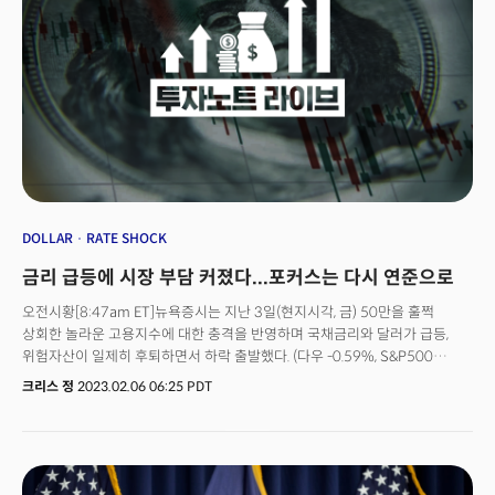
뉴질랜드 중앙은행(RBZN)은 예상보다 두 배나 높은 50bp의 금리를
기업들의 대중국 수출 제재를 검토하고 있다는 소식이 전해졌지만 엔비디아는
인상하며 시장에 충격을 선사했다. RBZN은 경기 둔화에도 인플레이션이 너무
수요가 너무 강해 문제가 없을 것이란 전망이다. 엔비디아는 28일(현지시각)
높고 인플레이션 기대도 높은 수준을 유지하고 있다고 밝히며 전격적인
투자 컨퍼런스를 통해 중국으로의 수출 규제 가능성에도 "제품에 대한 수요가
'빅스텝' 인상의 배경을 설명했다. 한편 기준금리를 동결하며 정책전환에 대한
너무 뜨거워서 다른 곳에서 구매자를 찾는데 아무런 문제가 없을 것."이라
기대를 높였던 호주중앙은행 총재 역시 정책 입안자들이 지금보다 더 높은
자신감을 드러냈다. 이후 엔비디아 주가는 하락폭을 소폭 축소했다. 제롬 파월,
금리를 기대하고 있다며 긴축 사이클이 끝났다는 시장의 기대를 일축했다.
"2% 물가는 내년까지 어려울 것...긴축 더 해야"[12:52pm ET]오전 내내
중국 상무부, "반중국 반도체 동맹 정책에 대응할 것."[9:08am ET]미국과
강세를 보이던 뉴욕증시는 대부분의 기업들이 하락세로 전환하며 다우지수와
중국의 반도체를 둘러싼 갈등이 심화되면서 반도체 기업들의 충격이 커질
S&P500이 하락세로 전환했다. 나스닥 역시 장중 1%가 넘게 강세를
것이란 전망이다. 미국이 일본을 비롯해 반중국 반도체 동맹을 결성한 가운데
보였으나 이후 모멘텀이 추락하며 손실에 근접했다. 시장의 하락은
지난주 일본은 중국을 견제하는 반도체 제조 장비 제한 조치를 발표했다. 이에
전반적으로 제롬 파월 의장의 매파적 발언에 영향을 받은 것으로 관측된다.
중국 상무부는 "잘못된 관행"을 즉각 바꿀 것을 촉구하며 "중국은 권익을
DOLLAR
RATE SHOCK
제롬 파월 연준의장은 ECB의 연례 포럼에 참석해 "연준이 목표로하는 2%
보호하기 위해 단호한 조치를 취할 것."이라 밝혔다. 로레타 매스터, "금리 5%
물가는 강력한 고용시장으로 인해 올해나 내년까지도 힘들 것."이라 전망하며
금리 급등에 시장 부담 커졌다...포커스는 다시 연준으로
이상으로 올리고 당분간 유지"[10:33am ET]로레타 매스터 클리블랜드 연은
"더 제한적인 통화정책이 필요할 것."이라 주장했다. 파월 의장이 연준의
총재가 시장의 정책전환(Fed Pivot)에 대한 기대에 일침을 놨다. 매스터
정책전환에 대한 기대를 일축하며 당장 7월 금리인상 가능성은 한달 전 52%
오전시황[8:47am ET]뉴욕증시는 지난 3일(현지시각, 금) 50만을 훌쩍
총재는 화요일(4일, 현지시각) 뉴욕에서 열린 행사에서 "인플레이션을 2%
에서 82%로 상승했다. 골드만삭스, "글로벌 주식 랠리 한계 있을 것"[2:32pm
상회한 놀라운 고용지수에 대한 충격을 반영하며 국채금리와 달러가 급등,
까지 안정적으로 낮추기 위해 향후 기준금리를 5% 이상으로 올리고 한동안
ET]올해 S&P500의 목표가를 4500으로 상향하고 경기침체 가능성을 낮게
위험자산이 일제히 후퇴하면서 하락 출발했다. (다우 -0.59%, S&P500
플러스 영역을 유지하면서 제한적으로 유지해야 할 것."이라 밝혔다. 서비스
보고 있는 대표적인 불(낙관론자)인 골드만삭스가 글로벌 주식시장의 랠리가
-0.80%, 나스닥 -1.05%)강력한 고용 데이터가 연준의 긴축 기조를 강화할 수
크리스 정
2023.02.06 06:25 PDT
부문의 둔화도 시작됐다[10:54am ET]제조업에 이어 미국 경제를 이끌던
한계에 달했다는 의견을 내놓았다. 피터 오펜하이머 골드만삭스 투자
있다는 우려가 커지는 가운데 시장은 이번 주 화요일(7일, 현지시각) 예정된
서비스 부문의 둔화도 감지됐다. 공급관리자협회(ISM)가 발표한 3월의 미
전략가는 "최근 몇 달 동안 주식시장이 큰 상승세를 보였다. 이는 경기침체를
제롬 파월 연준의장의 발언에 주목할 것으로 전망된다. 자산시장동향
서비스 부문 구매관리자지수(PMI)는 거의 4포인트가 하락한 51.2로 3개월
피할 수 있고 인플레이션이 정점에 도달했다는 자신감을 반영하고 있는
[8:50am ET]핵심이슈: 중국의 스파이 풍선을 격추하면서 미중 정치적 갈등
만에 최저치를 기록했다.이 수치는 시장 추정치였던 54.5보다 크게 하락한
것."이라 분석했다. 하지만 그럼에도 그는 "내년 중반까지 금리가 높은 수준을
격화. 안토니 블링컨 국무장관과 시진핑 주석 회담 취소. 중국은 미국의
수치로 미국 경제의 거의 80%를 차지하는 서비스 부문의 경제활동이 빠르게
유지할 것으로 보임에 따라 위험자산이 계속 오르기 어려운 한도로 작용할
화웨이에 대한 규제 강화를 검토소식과 스파이 풍선 격추 소식에 강한 반발.