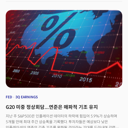
증가할 가능성이 높다. 컨퍼런스보드는 성명을 통해"ETI 지수는 두 달 연속
TSMC(TSM)에 투자한 것이 밝혀지며 AMD(AMD)를 비롯해 엔비디아(NVDA)
상승해 2022년의 단기 하락 추세를 역전했다. 급격한 금리인상으로 인한
등 주요 반도체 기업들이 모두 급등했고 빅테크 기업들도 강세를 보였다. 미중
고용 둔화 예상에도 불구하고 우린 광범위한 정리해고를 보지 못했다."고
정상회담으로 긴장이 완화되고 중국 정부가 부동산 부문을 지원할 것으로
평가하며 특히 노동력 부족이 심각한 산업에서 여전히 상당한 수준의
전망이 되면서 중국 증시 역시 급등했다. 특히 코로나 경제 봉쇄를 완화하는
일자리가 증가하고 있다고 평가했다. 컨퍼런스보드는 이에 "노동력 부족이
조치를 발표하며 투자심리가 크게 개선돼 홍콩 항셍지수가 4%가 넘게
2023년의 키워드가 될 것."이라며 최근 나타나는 실적의 대부분은 기술
급등하는 등 기술주의 회복세가 두드러졌다. 라엘 브레이너드의 발언으로
회사를 포함한 정보 부문에 국한됐다고 평가했다.골드만삭스는 경기침체 확률
연준의 정책전환(Fed Pivot)에 대한 기대가 커지며 금리와 달러는 하락세를
25%로 하향조정[3:12pm ET]올해 경기침체 가능성을 낮게 봤던
이어갔다. 특히 달러는 주요 통화 바스켓 대비 하락세를 이어가며 8월 18일
골드만삭스가 경기침체 확률을 기존의 35%에서 25%로 하향 조정했다. 이는
이후 최저치를 기록했다. 달러의 약세로 글로벌 경제에 훈풍이 불었지만
월가의 평균 전망치인 65%보다 크게 낮은 수치다. 골드만은 6일(현지시각,
다가올 경기침체에 대한 우려는 여전하다는 평이다. 3분기 일본 경제는 4분기
월) 고객에게 보내는 투자노트를 통해 "노동 시장의 지속적인 강세와 기업
만에 역성장을 보이며 예상치 못한 위축을 기록했고 중국의 소매판매도
설문 조사에서 나타나는 초기 개선 징후는 단기 슬럼프의 위험이 눈에 띄게
예상보다 부진하며 글로벌 경제가 성장의 위험에 처해있음을 시사했다. 지난
감소했음을 시사한다."고 평가했다.마감시황[4:34pm ET]뉴욕증시는
주 소비자물가지수의 언더슈팅으로 긍정적 투자심리가 이어지는 가운데 이번
국채금리의 급등과 달러의 강세에 금융환경이 타이트해지면서 나스닥의
주 투자자들은 연준 위원들의 계속되는 발언에 주목할 것으로 전망된다. 라엘
하락세가 3대 지수를 압박하며 하락 마감했다. 기술 중심의 나스닥은 1.00%
브레이너드에 이어 화요일(15일, 현지시각)은 패트릭 하커 필라델피아 연은
가 하락했고 S&P500은 0.61%, 다우지수는 0.10%가 하락했다.
총재, 리사 쿡 연준 이사, 마이클 바 연준 부의장의 발언이 예정되어 있다.
FED
3Q EARNINGS
G20 미중 정상회담...연준은 매파적 기조 유지
지난 주 S&P500은 인플레이션 데이터의 하락에 힘입어 5.9%가 상승하며
5개월 만에 최대 주간 상승폭을 기록했다. 투자자들은 예상보다 낮은
인플레이션이 연준의 긴축 기조를 완화될 것이라는 기대를 드러내며 강력한