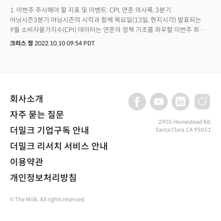
1. 이번주 주시해야 할 지표 및 이벤트: CPI, 연준 의사록, 3분기
어닝시즌3분기 어닝시즌의 시작과 함께 목요일(13일, 현지시각) 발표되는
9월 소비자물가지수(CPI) 데이터는 연준의 정책 기조를 좌우할 이번주 최대
하이라이트가 될 것으로 전망된다.글로벌 경기침체에 대한 우려가 만연한
크리스 정
2022.10.10 09:54 PDT
가운데 3분기 어닝시즌은 연말 경제를 바라보는 기업의 시각과 이익에 대한
단서를 제공할 것이다. 목요일 펩시코와 델타항공, 그리고 TSMC의 실적에
이어 금요일 JP모건과 웰스파고, 씨티그룹 등 주요 대형은행들의 실적에
투자자들의 이목이 집중될 것으로 관측된다.가장 중요한 이벤트는 목요일
발표되는 CPI 데이터로 월가는 9월 헤드라인 지수는 전년 대비 8.1%,
회사소개
근원물가는 6.5%로 상승세가 이어질 것으로 전망하고 있다. 정책적인
면으로는 수요일 발표되는 FOMC 의사록이 공개, 연준 위원들의 발언 내용을
자주 묻는 질문
확인할 수 있다는 점에서 정책 기조에 대한 단서를 제공할 것으로
2905 Homestead Rd,
관측된다.10일(월): 채권시장은 콜럼버스 연방공휴일을 맞아 휴장한다.
더밀크 기업구독 안내
Santa Clara, CA 95051
뉴욕증권거래소(NYSE)와 나스닥은 정규 거래 시간을 유지한다. 라엘
더밀크 리서치 서비스 안내
브레이너와 찰스 에반스 연준 위원들의 발언이 예정되어 있다.11일(화):
전국자영업자연맹(NFIB)의 9월 중소기업 낙관지수가 발표된다. 지수는 현재
이용약관
거의 10년 최저치에 머물고 있다. 로레타 메스터 연은 총재의 발언도 예정되어
개인정보처리방침
있다.12일(수): 펩시코(PEP)가 3분기 어닝시즌을 발표하며 FOMC의 9월
통화정책 의사록이 공개된다. 노동 통계국은 9월 생산자물가지수(PPI)를
발표한다. PPI는 느리지만 둔화세를 소폭 유지할 것으로 전망된다.13일(목):
© The Miilk. All rights reserved.
블랙록(BLK)을 비롯해 델타항공(DAL)과 도미노피자(DPZ) 등이 3분기
실적을 발표한다. 전일 PPI에 이어 BLS는 9월 소비자물가지수(CPI)를