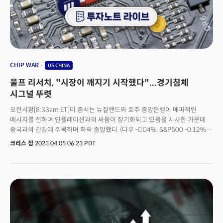
수출 제재를 검토하고 있다. WSJ에 따르면 미 상무부는 이르면 다음 달부터
엔비디아를 비롯해 미국의 주요 반도체 기업에서 제조된 칩을 중국 및 기타
국가에 허가받지 않고 선적하는 것을 막을 것이란 소식이다. 이 조치는 지난
10월 발표된 비슷한 반도체 수출 제재안과 비슷하지만 이를 성문화하고
규제를 더 확대하는 조치가 될 것이란 전망이다. 미국 정부가 중국으로의
수출을 막는 반도체는 대부분 가장 진보된 수준의 인공지능(AI) 칩으로 중국의
AI 구축 역량을 제한하기 위한 조치로 해석된다. 엔비디아는 이미 지난해 미국
CHIP WAR
US CHINA
정부의 반도체 제재 조치로 인해 성능을 임계값 아래로 떨어뜨린 A800이라는
울프 리서치, "시장이 깨지기 시작했다"...경기침체
중국 시장용 칩을 개발했으나 미국 정부는 라이선스 없이는 A800의 판매도
금지할 것으로 전망된다. 경기침체에 대한 헤징 거래 소멸[9:25am ET]
시그널 뚜렷
채권시장에서 미국 경기침체에 대한 우려가 사라지고 있다. 채권시장에서
오전시황[8:33am ET]미 증시는 뉴질랜드와 호주 중앙은행이 매파적인
가장 위험한 자산으로 인식되는 정크등급 하이일드 채권에 대한 변동성을
메시지를 전하며 인플레이션과의 싸움이 장기화되고 있음을 시사한 가운데
추적하는 지표는 연준이 지난해 금리를 인상하기 시작한 이후 최저 수준으로
중국과의 긴장에 주목하며 하락 출발했다. (다우 -0.04%, S&P500 -0.12%,
떨어졌다. 채권시장의 가장 대표적인 하이일드 채권 상품인 HYG(iShares
나스닥 -0.05%)자산시장동향[8:38am ET]핵심이슈: 뉴질랜드 중앙은행
High Yield Corporate bond ETF)에 연결된 해당 옵션은 경기침체기에
크리스 정
2023.04.05 06:23 PDT
예상보다 높은 50bp 금리인상, 호주 중앙은행은 더 높은 금리 필요하다며
투자자들이 위험한 하이일드 채권에서 빠르게 물러날때 이익을 얻는 상품으로
정책전환 기대 일축 / 유로존 경기활동지수 강한 반등 보이며 회복 시그널,
알려져있다. 경기가 침체로 접어들면 신용 등급이 낮은 기업들의 채무
독일 공장주문은 거의 2년 만에 가장 빠른 속도로 증가 /ADP 민간
불이행이 증가하기 때문에 이에 대한 헤징으로 변동성 옵션 상품의 수익률이
고용보고서, S&P 글로벌 PMI, ISM 서비스 PMI 발표.금리동향: 미 국채금리는
급등하는 경향이 커진다. 현재 이 옵션의 수익률은 4.5%포인트로 시장에
경기 둔화 우려 유지되며 하락. 10년물 국채금리는 3.31%로 하락. 달러화는
스트레스가 거의 없음을 시사한다. 한편 아폴로 이코노믹 리서치에 따르면
약세 유지.상품동향: 국제유가는 오일 재고량의 큰 하락에도 그동안의
최근 미국 기업들의 파산 신청은 2010년 이후 13년 만에 가장 가파르게
상승세를 소화하며 소폭 약세 전환. 금은 달러 약세에 강세 유지. 구리는 침체
증가하는 추세를 보이는 것으로 관측됐다. 엔비디아, "수요 너무 강해 중국
우려로 약세 유지.글로벌 인플레이션 싸움, 장기화 메시지[8:46am ET]
제재 문제없어"[12:15pm ET]미국 정부가 엔비디아를 비롯해 반도체 관련