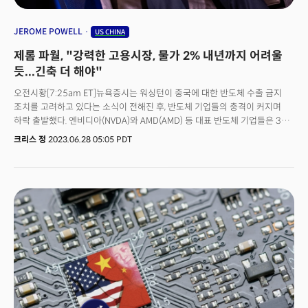
JEROME POWELL
US CHINA
제롬 파월, "강력한 고용시장, 물가 2% 내년까지 어려울
듯...긴축 더 해야"
오전시황[7:25am ET]뉴욕증시는 워싱턴이 중국에 대한 반도체 수출 금지
조치를 고려하고 있다는 소식이 전해진 후, 반도체 기업들의 충격이 커지며
하락 출발했다. 엔비디아(NVDA)와 AMD(AMD) 등 대표 반도체 기업들은 3%
이상 하락했고 나스닥 선물은 0.2% 하락 출발했다. (다우 +0.07%, S&P500
크리스 정
2023.06.28 05:05 PDT
-0.07%, 나스닥 -0.19%)자산시장동향[7:27am ET]핵심이슈: WSJ에
따르면 미 상무부는 다음 달 부터 엔비디아 및 주요 반도체 기업들의 중국
반도체 수출을 제한할 것이라 보도 / 미국의 강력한 경제 데이터로 연준의 7월
금리인상 가능성 상승, 미래 금리인하에 대한 베팅은 축소 / 유럽중앙은행
(ECB) 연례 포럼에서 제롬 파월 연준 의장 및 크리스틴 라가르드 ECB 총재
발언 예정.금리동향: 미 국채금리는 중앙은행가들의 발언을 기다리며 하락.
10년물 국채금리는 3.74%로 하락. 2년물 국채금리는 4.73%로 하락. 10년
만기 인플레이션 기대는 2.2%로 상승. 달러화는 강세 전환. 상품동향:
국제유가는 수요 침체에 대한 우려가 소폭 완화되며 보합세. 브렌트유는
배럴당 72달러로 0.14% 상승. 귀금속은 달러 강세에 하락 전환. 구리는 약세
유지. 인공지능 기술 전쟁? 미국의 대중국 반도체 제재[8:19am ET]바이든
행정부가 향후 중국의 인공지능 기술의 발전을 억제하기 위해 새로운 반도체