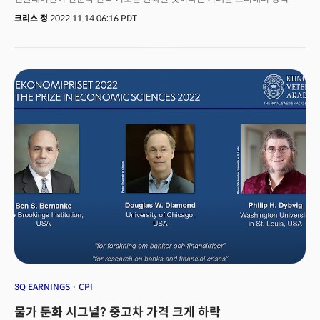
랠리를 지지했다. 마크 해켓(Mark Hackett) 네이션와이드 투자 리서치
크리스 정
2022.11.14 06:16 PDT
책임자는 "투자자들이 자산군 전반에 걸쳐 위험을 감수하면서 눈에 띄는
변화가 생기고 있다."며 투자심리와 모멘텀, 시장의 폭(Market Breadth) 등
주요 기술 지표가 모두 극적으로 개선되고 있다고 평가했다. 연말 랠리에 대한
기대가 점점 더 커지고 있지만 정작 연준은 시장의 섯부른 기대에 경계를
표시했다. 연준 내에서 매파로 인식되는 크리스토퍼 월러 연준 이사는 "시장은
금리인상의 속도가 아니라 종착점에 주목해야 할 것."이라며 "금리인상
완료까지는 갈 길이 멀다."고 주장했다. 연준의 강경한 메시지에 뉴욕증시는
개장 전 약세로 전환하며 들뜬 분위기를 자제했다. 하그리브스 랜스다운
(Hargreaves Lansdown) 수잔나 스트리터의 선임 투자 분석가는 "연준이
크고 명확한 메시지를 보내고 있다."며 "투자자들은 연준의 긴축이 완화될
것이란 너무 큰 기대를 가지지는 말아야 할 것."이라 경계의 목소리를 냈다.
그럼에도 금융환경을 옥죄던 금리와 달러는 가파른 상승 추세를 이탈했다는
평이다. 월요일(14일, 현지시각) 달러와 금리가 모두 소폭 상승세를 보였지만
달러는 올해 처음으로 100일 이동평균선을 하향 돌파하는 등 확연한 추세의
변화를 보이고 있다. 한편 시장은 조 바이든 대통령과 중국 시진핑 주석의 G20
정상회담에 주목할 것으로 전망된다. 민주당이 예상 외 선전으로 여전히
상원을 장악할 것으로 보이면서 바이든 대통령의 영향력이 중국과의 외교에
힘을 더해줄 것으로 평가된다. 3분기 어닝시즌 역시 이번 주 월마트(WMT)를
중심으로 홈디포(HD)와 타겟(TGT), 메이시스(M) 등 주요 소매업체들이
3Q EARNINGS
CPI
실적을 발표하며 연말 쇼핑 시즌에 대한 단서를 제공할 예정이다.
물가 둔화 시그널? 중고차 가격 크게 하락