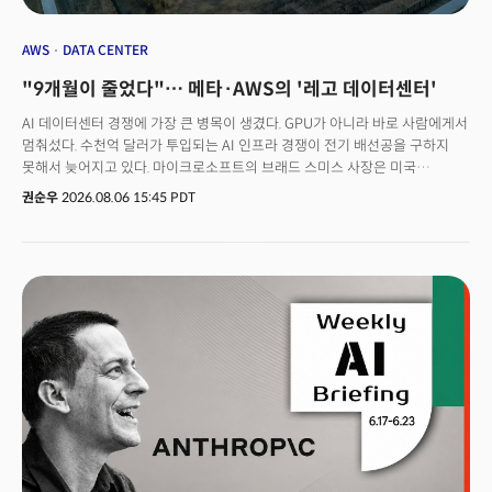
AWS
DATA CENTER
"9개월이 줄었다"… 메타·AWS의 '레고 데이터센터'
AI 데이터센터 경쟁에 가장 큰 병목이 생겼다. GPU가 아니라 바로 사람에게서
멈춰섰다. 수천억 달러가 투입되는 AI 인프라 경쟁이 전기 배선공을 구하지
못해서 늦어지고 있다. 마이크로소프트의 브래드 스미스 사장은 미국
데이터센터 확장을 가로막는 가장 큰 문제로 전기공 부족을 지목했다.
권순우
2026.08.06 15:45 PDT
오라클도 오픈AI용 데이터센터 완공 일정을 1년 늦췄다. GPU를 수만 장
확보해도 이를 연결하고 전력을 공급할 사람이 없으면 데이터센터는 가동되지
않는다.빅테크는 이 병목을 해결하기 위해 건설 방식 자체를 바꾸기 시작했다.
몇 년 동안 현장에서 하나씩 짓던 데이터센터를 공장에서 미리 제작한 뒤
현장에서는 레고 블록처럼 조립하는 방식이다. 미국 리서치 기관
세미애널리시스(SemiAnalysis)에 따르면 하이퍼스케일러와 콜로케이션
사업자는 물론 AI 연구소까지 이 방식을 기본 전략으로 채택하고 있다.겉으로
보면 건설 공법의 변화처럼 보인다. 그러나 본질은 다르다. 모듈러
데이터센터는 숙련 노동력 부족이 만들어낸 새로운 산업 표준이 되고 있다는
분석이다.🚀 더밀크 가입하고, 인재전쟁 확인하기