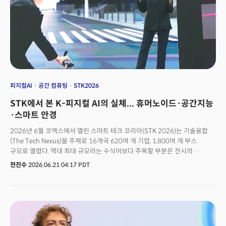
상장을 준비 중인 오픈AI, 앤트로픽으로 AI 연구의 무게추가 이동하고 있다는
점입니다. 최근 상장으로 직원 400여 명을 1억달러(약 1500억원) 이상
부호로 만든 스페이스X 역시 이 레이스에 뛰어든 상태입니다.실리콘밸리에서
진행 중인 보이지 않는 전쟁이 더 치열해지고 있는 것이죠. 슈퍼 인재는 최첨단
AI 모델 개발을 위한 핵심 조건이며 최첨단 AI 모델에 대한 접근 권한은 새로운
권력이 되고 있습니다. 프런티어 AI 연구소가 독점에 가까운 힘을 갖는 시대.
우리는 어떻게 기회를 찾고, 미래를 설계해야 할까요?
피지컬AI
공간 컴퓨팅
STK2026
STK에서 본 K-피지컬 AI의 실체... 휴머노이드·공간지능
·스마트 안경
2026년 6월 코엑스에서 열린 스마트 테크 코리아(STK 2026)는 기술융합
(The Tech Nexus)을 주제로 16개국 620여 개 기업, 1,800여 개 부스
규모로 열렸다. 역대 최대 규모라는 수식어보다 주목할 부분은 전시의
무게중심이 이동했다는 사실이다. 2025년 행사가 헬스케어·웨어러블·XR
전진수
2026.06.21 04:17 PDT
영역에서 AI가 일상의 배경으로 스며드는 모습을 보여줬다면, 2026년의
STK는 AI가 스크린 밖으로 나와 물리적 공간을 이해하고 행동하는 단계로
진입했음을 증명했다. AI, 빅데이터, 로보틱스, 스마트 물류, 보안, XR·
공간컴퓨팅이 하나의 기술 비즈니스 플랫폼으로 묶이며 제조·유통·소비 전
영역의 AI 전환을 한자리에서 보여준 셈이다.같은 시기 열린 코리아 메타버스
페스티벌(KMF 2026) 역시 XR·공간컴퓨팅·디지털트윈·AI가 하나의