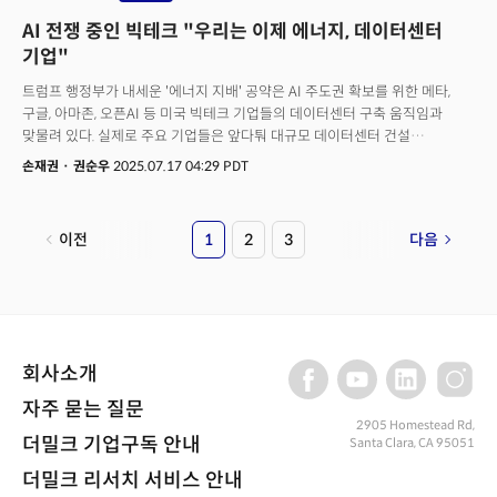
AI 전쟁 중인 빅테크 "우리는 이제 에너지, 데이터센터
기업"
트럼프 행정부가 내세운 '에너지 지배' 공약은 AI 주도권 확보를 위한 메타,
구글, 아마존, 오픈AI 등 미국 빅테크 기업들의 데이터센터 구축 움직임과
맞물려 있다. 실제로 주요 기업들은 앞다퉈 대규모 데이터센터 건설
프로젝트를 앞다퉈 발표하고 있다. 메타(Meta)의 마크 저커버그 최고경영자
손재권
·
권순우
2025.07.17 04:29 PDT
(CEO)는 지난 14일(현지시간) "초지능(superintelligence)을 개발하기 위해
세계 최대 규모의 데이터센터 클러스터를 구축하겠다"고 밝혔다. 첫 번째
데이터센터인 '프로메테우스(Prometheus)'는 2026년 가동을 목표로
이전
1
2
3
다음
오하이오주에 건설 중이다.저커버그는 “루이지애나에 건설 중인 또 다른
데이터센터는 맨해튼에 필적할 정도의 규모”라며 “기가와트(GW)급
클러스터가 될 것”이라고 강조했다. 메타는 올해에만 최대 720억 달러(약
99조원)를 AI 및 데이터센터 분야에 투자할 계획이다.저커버그는
세미애널리시스(SemiAnalysis) 분석을 인용, 메타가 최초로 1기가와트
이상을 수용하는 '슈퍼클러스터'를 완성할 것이라고 밝혔다. 이를 위해 메타는
회사소개
최근 몇 달간 '초지능' 실현을 위한 전문가 팀을 직접 영입하는 등 AI 패권
경쟁에 열을 올리고 있다. 구글(Google)도 최근 향후 2년간 250억 달러를
자주 묻는 질문
투자해 펜실베이니아 중부 지역의 대서양 전력망(PJM)에 AI 전용 인프라를
2905 Homestead Rd,
더밀크 기업구독 안내
Santa Clara, CA 95051
구축하겠다고 발표했다. 수력발전 등 청정에너지 자원을 활용해 데이터센터
전력 수요를 감당한다는 계획이다.아마존(Amazon)은 펜실베이니아에 2개의
더밀크 리서치 서비스 안내
데이터센터 단지를 새로 건설하기 위해 총 200억 달러를 투자하기로 했다. 이