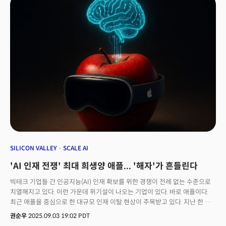
박수를 치고 있다"며 "투자자들이 이 돈을 단순한 '비용'이 아니라 '미래를
사는 돈'으로 보고 있기 때문"이라고 분석했다."그러나 기술 투자와 고용이
반대로 움직이고 있다는 점이 우려스럽다"고 그는 경고했다. 정 팀장은 "AI
투자는 늘어나는데 기술직 인력은 10만 명이 넘게 해고되고 있다"며
"팔란티어가 지난 2년간 매출은 88% 늘리면서 직원 수는 12%만
늘렸다"라고 우려를 표했다. 또 모건스탠리 분석에 따르면 기업들이 가진
현금만으로는 이 모든 투자를 감당할 수 없을 전망이다. 이에 따른 자금 부족은
1조 5000억 달러에 달할 전망이다. 크리스 정 팀장은 "AI가 실제로 인류의
생산성을 혁신적으로 끌어올린다면 이번 투자 붐은 역사상 가장 성공적인
기술 혁명으로 기록될 것"이라면서도 "만약 기대에 못 미친다면 2000년 닷컴
버블보다 훨씬 큰 규모의 경제적 충격이 기다리고 있을 수도 있다"고
경고했다.
SILICON VALLEY
SCALE AI
'AI 인재 전쟁' 최대 희생양 애플... '해자'가 흔들린다
빅테크 기업들 간 인공지능(AI) 인재 확보를 위한 경쟁이 전례 없는 수준으로
치열해지고 있다. 이런 가운데 위기설이 나오는 기업이 있다. 바로 애플이다.
최근 애플을 중심으로 한 대규모 인재 이탈 현상이 주목받고 있다. 지난 한 주
동안만 애플의 AI 핵심 연구진 4명이 메타, 오픈AI, 앤스로픽 등 경쟁사로 대거
권순우
2025.09.03 19:02 PDT
이직하면서 '도미노 이탈'에 대한 우려감이 커지고 있다. 가장 이탈이 많았던