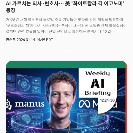
AI 가르치는 의사·변호사… 美 '화이트칼라 긱 이코노미'
(Nvidia)는 최대 300억 달러 투자를 논의 중이다. 마이크로소프트는 100억
달러 미만의 투자를 논의하고 있고 아마존이 100억달러를 넘는 투자를
등장
고려하면서 신규 투자자로 합류할 것으로 예상된다. 겉으로는 글로벌
2026년 새해 벽두부터 글로벌 주요 기업들이 잇따라 감원 계획을 발표하며
빅테크들의 자본을 빨아들여 생존을 위한 준비에 나서고 내부적으로는 인적
‘구조조정의 해’가 다시 시작됐다는 분석이 나온다. AI 도입과 경제 불확실성이
비용을 극단적으로 줄이는 ‘초효율 운영’ 체제로 전환하는 '투 트랙(Two-
겹치며 인력 효율화 압박이 산업 전반으로 확산하는 분위기다. 13일
Track)' 전략으로 풀이된다.
(현지시간) 비즈니스인사이더에 따르면 메타는 가상현실(VR)·메타버스
권순우
2026.01.14 14:49 PDT
조직인 리얼리티랩스 인력의 약 10%를 감원할 계획이다. 이 부서의 전체
직원은 1만 5000명 수준이다. 리얼리티랩스는 마크 저커버그 CEO가
주도해온 메타버스 전략의 핵심 조직으로, 가상현실(VR) 헤드셋과 VR 소셜
플랫폼 ‘호라이즌 월드(Horizon Worlds)’를 담당하고 있다. 이번 감원은
메타의 현금 유출 압박이 계속되는 가운데, AI 투자와 메타버스 사업 간 균형
조정에 나선 것으로 분석된다. 다른 업종에서도 연초 감원행렬에 동참했다.
씨티그룹은 전체 인력의 10%에 해당하는 약 2만 명을 감축하는 중장기
구조조정을 진행 중이다. 이를 통해 연간 최대 25억 달러의 비용 절감을
기대하고 있다. AI 도입을 이유로 한 감원도 늘고 있다. 계약업체 매칭 플랫폼
앤지(Angi)는 약 350명을 감원하며, 웹 생산성 도구 업체 테일윈드는 전체
엔지니어 4명 중 3명을 해고했다. 이 같은 흐름은 일시적 현상이 아니다.
글로벌 해고 트래킹 사이트 레이오프(Layoffs.fyi)에 따르면 지난해 전 세계
테크 기업에서 12만 명 이상이 해고됐다. 2026년에도 아마존, 나이키,
버라이즌 등 100개 이상 기업이 감원 관련 법적 통지를 제출했다.
세계경제포럼(WEF)은 전 세계 기업의 41%가 향후 5년 내 AI로 인해 인력을
줄일 수 있다고 전망했다. AI 확산과 비용 절감 압박 속에서 구조조정은 산업