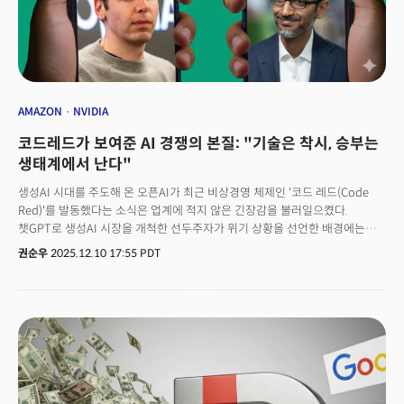
AMAZON
NVIDIA
코드레드가 보여준 AI 경쟁의 본질: "기술은 착시, 승부는
생태계에서 난다"
생성AI 시대를 주도해 온 오픈AI가 최근 비상경영 체제인 '코드 레드(Code
Red)'를 발동했다는 소식은 업계에 적지 않은 긴장감을 불러일으켰다.
챗GPT로 생성AI 시장을 개척한 선두주자가 위기 상황을 선언한 배경에는
전통적인 AI 강자 구글이 있다. 구글의 제미나이(Gemini)가 예상보다 훨씬
권순우
2025.12.10 17:55 PDT
빠르게 발전하며 시장 판도를 뒤흔들고 있기 때문이다.실제로 구글은 최근
이미지와 텍스트 모델 성능에서 연이어 경쟁사를 압도하는 성과를 내놓고
있다. "연구는 강하지만 실행은 느리다"는 오랜 비판을 벗어던지는 모습이다.
제미나이 3, 나노바나나 프로 등 최신 모델들은 오픈AI는 물론 메타,
앤트로픽을 포함한 주요 경쟁사들을 제치고 있는 형국이다.이제 AI 업계는
기술력을 넘어 비즈니스 모델, 전력 인프라, 유통망, 규제 대응을 아우르는
총체적 경쟁 구도로 빠르게 재편되고 있다. AI 시대의 승자는 더 이상 벤치마크
점수만으로 결정되지 않는다. 진짜 승부는 누가 더 오래 버티고, 더 견고한