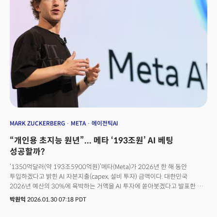
흐름으로 연결되고 있음을 보여줬다. 필자는 기조강연에서 "AI는 더 이상
스크린 안에 머무르지 않는다"는 메시지를 전했다. 그 메시지를 가장 생생하게
증명한 것은 강연장이 아니라 전시장 그 자체였다. 층마다 펼쳐진 부스들은
AI가 어떻게 현실의 몸을 입고 있는지를 데이터가 아닌 실물로 보여주고
있었다.🚀 더밀크 멤버 가입하고 주 3~4회 뷰스레터 무료로 받아보기
MARK ZUCKERBERG
META
에이전틱AI
“개인용 초지능 원년”... 메타 ‘193조원’ AI 베팅
성공할까?
‘1350억달러(약 193조5900억원)’메타(Meta)가 2026년 한 해 동안
투입하겠다고 밝힌 AI 자본지출(capex, 설비 투자) 금액이다. 대한민국
2026년 예산의 30%에 육박하는 거액을 AI 투자에 쏟아붓겠다고 발표한 것.
이는 메타가 2025년 지출한 금액(722억달러)의 두 배에 달한다. 1월 28일 장
박원익
2026.01.30 07:18 PDT
마감 후 발표된 메타의 2025년 4분기 실적은 월가의 예상치를 크게 상회하며
시장을 깜짝 놀라게 했다. 특히 올해 실적 전망치(가이던스)와 함께 공개한 AI