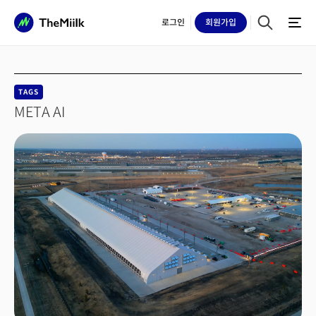
로그인
회원
가입
TAGS
META AI