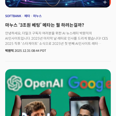
전반의 재편 신호로 굳어지고 있다. 👉 '고졸 인턴십' 팔란티어가 코딩 대신
가르치고 있는 '이것'
SOFTBANK
메타
마누스
마누스 ‘3조원 베팅’ 메타는 뭘 하려는걸까?
안녕하세요, 더밀크 구독자 여러분을 위한 AI 뉴스레터 박원익의
AI인사이트입니다. 2025년 마지막 날 레터로 인사를 드리게 됐습니다! CES
2025 직후 '스타게이트' 소식으로 2025년 첫 번째 AI인사이트 레터
(뷰스레터 660호)를 보내드렸던 게 엊그제 같은데, 벌써 1년이 흘렀다는 게
박원익
2025.12.31 08:44 PDT
믿기지 않네요. 🙈1년 동안 쉴 새 없이 휘몰아친 AI 이슈 때문에 시간이 더
빨리 흘러간 것 같습니다. 스타게이트 발표 직후에는 중국의 딥시크 쇼크가 전
세계를 뒤흔들었고, 이후 일론 머스크가 선보인 그록3의 부상, 엔비디아 GTC
2025, 구글 I/O 2025 현장 소식, 메타의 스케일AI 인수, 반도체 관세 이슈와
구글 제미나이 3 발표, 오픈AI의 GPT-5.2 론칭과 코드 레드 발령까지.정말 숨
돌릴 틈 없이 이슈가 몰아쳤던 한 해였습니다. 매주 수요일(KST) 보내드린
레터가 총 46통이네요. 더밀크 AI인사이트 레터만 챙겨보셔도 AI 핵심 이슈를
놓치지 않을 수 있게 해드리려는 목표로 달려왔는데, 도움이 되셨을지
모르겠습니다. ☺️더밀크는 2026년 병오년(丙午年)에도 붉은 말, 적토마처럼
쉬지 않고 빠르게 달릴 계획입니다. AI 기술·산업의 시계는 멈추지 않고,
앞으로 더 빨라질 테니까요. 혁신과 변화를 놓치지 않으시려면 고삐를 꼭
잡으셔야 합니다! (구독과 추천, 회원 가입은 사랑입니다) 🙇🏻‍♂️