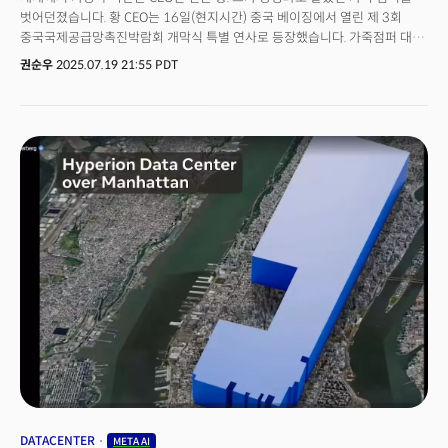
벗어던졌습니다. 황 CEO는 16일(현지시간) 중국 베이징에서 열린 제 3회
중국국제공급망촉진박람회 개막식 특별 연사로 등장했습니다. 가죽점퍼 대신
그가 선택한 것은 중국 전통의상이었는데요. 축사에서 그는 "나는
권순우
2025.07.19 21:55 PDT
중국인이지만 미국에서 자랐다"면서 뿌리가 중국임을 드러내기도
했습니다. 더욱 주목할 부분은 그의 메시지였습니다. 황 CEO는 연설 말미
딥시크와 알리바바, 텐센트 등 중국 빅테크 AI 모델들을 치켜세우면서 "중국
AI 기술른 세계적인 AI 발전의 원동력이다. 엔비디아는 계속해서 (중국에서)
운영할 것”이라고 강조했습니다. 이어 미국 정부가 규제해온 고성능 AI 칩
'H20'의 중국 판매가 최종 승인되었다는 깜짝 발표까지 덧붙였습니다. 젠슨
황의 이번 행보는 기술 기업이 이제 단순한 비즈니스 주체를 넘어, 글로벌
지정학의 핵심 행위자로 자리매김하고 있음을 단적으로 보여줍니다.미국은
바이든 행정부 이후 고성능 AI 반도체의 대중 수출을 엄격히 제한해왔는데요.
이러한 기조는 트럼프 행정부에서도 지속되고 있습니다. 이 가운데,
엔비디아의 AI 칩은 단순한 기술 제품을 넘어, AI 패권을 결정짓는 ‘디지털
석유’로 간주되는 전략 자산으로 부상했습니다.글로벌 AI 패권 경쟁에서
미국은 기술력과 인재, 인프라 측면에서 우위를 점하고 있지만, 중국은 방대한
시장 규모와 데이터 자산이라는 강점을 보유하고 있습니다. 양국은 상호
취약성을 최소화하기 위해 규제와 규제 우회 전략을 병행하며, 공급망 재편을
지속할 것으로 전망됩니다.미국과 중국 간 AI 패권 경쟁은 단순한 기술 경쟁을
넘어, 'AI 제국주의'로 세계 질서를 재편하고 있습니다. 그 중심에 서 있는
미국의 핵심 전략을 심층적으로 살펴봤습니다.
DATACENTER
META AI