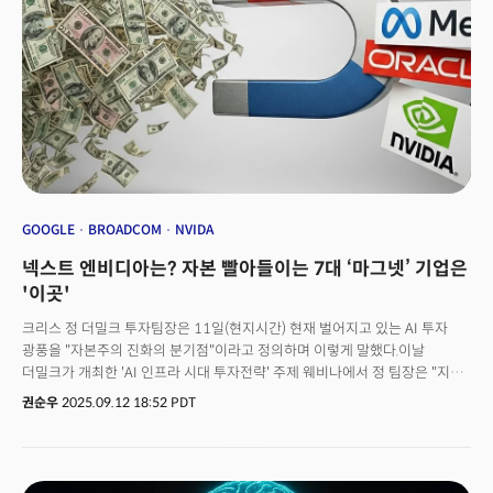
생태계와 실질적인 수익 모델을 구축하느냐에 달려 있다. 싸움은 누가 더 오래
버티고, 더 깊은 생태계와 실질적 수익 모델을 구축하느냐에 달려 있다.👉 왜
구글 TPU가 뜰까?... 총소유비용·아키텍처가 패러다임 바꾼다
GOOGLE
BROADCOM
NVIDA
넥스트 엔비디아는? 자본 빨아들이는 7대 ‘마그넷’ 기업은
'이곳'
크리스 정 더밀크 투자팀장은 11일(현지시간) 현재 벌어지고 있는 AI 투자
광풍을 "자본주의 진화의 분기점"이라고 정의하며 이렇게 말했다.이날
더밀크가 개최한 'AI 인프라 시대 투자전략' 주제 웨비나에서 정 팀장은 "지난
15년간 중앙은행들이 제로금리를 통해 풀어놓은 천문학적 유동성이 마침내
권순우
2025.09.12 18:52 PDT
실물 경제로 흘러들 통로를 발견했다"고 말했다. 그에 따르면 올해 글로벌
빅테크가 AI 인프라에 쏟아붓는 돈이 4000억 달러(약 540조원)에 달한다.
이는 유럽연합이 1년간 쓰는 국방비보다 많은 규모다. 정 팀장은 "평소 같으면
월스트리트가 '돈을 너무 많이 쓴다'는 지적이 나왔을텐데 이번엔 오히려