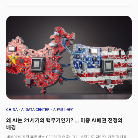
조직인 애플의 파운데이션 모델(Foundation Models) 팀이다. 애플
인텔리전스 플랫폼 개발의 핵심 역할을 담당했던 이 팀은 최근 몇 주간 팀장을
포함해 총 10명의 구성원 중 상당수를 잃었다고 블룸버그통신은 2일
(현지시간) 보도했다. 이번 주에만 팀에 소속됐던 존 피블스와 난 두가
오픈AI로 이직했고, 자오 멍 등이 앤스로픽으로 향했다. 로보틱스 AI 연구
책임자 지안 장은 메타 로보틱스 스튜디오에 합류했다. 앞서 팀을 이끌던
루오밍 팽은 다년간 2억 달러라는 천문학적 스카우트 제의를 받고 메타로
이직한 바 있다.연쇄 이직의 배경에는 애플 AI 전략의 구조적 문제가 자리잡고
있다. 실리콘밸리에서는 애플 인텔리전스의 '부진한 시장 반응'과 회사의
'제3자 모델 의존도 증가 검토'가 내부 사기를 떨어뜨리고 있다는 분석이
나온다. 실제로 애플은 내부적으로 자체 개발 모델보다는 외부 기술에 더
의존하는 방향을 논의하고 있는 것으로 알려졌다. 이는 그동안 '자체 기술
개발'을 고집해온 애플의 전통적 접근방식을 벗어난 것으로, AI 분야에서
후발주자로서의 한계를 인정한 것으로 해석된다.애플의 AI 인재 이탈은
당분간 계속될 전망이다. 현재도 여러 직원들이 다른 회사에서 적극적으로
면접을 보고 있는 상황이라고 블룸버그는 전했다.
CHINA
AI DATA CENTER
AI인프라혁명
왜 AI는 21세기의 핵무기인가? ... 미중 AI패권 전쟁의
배경
세계에서 가장 주목받는 CEO인 젠슨 황. 그가 상징과도 같았던 가죽 점퍼를