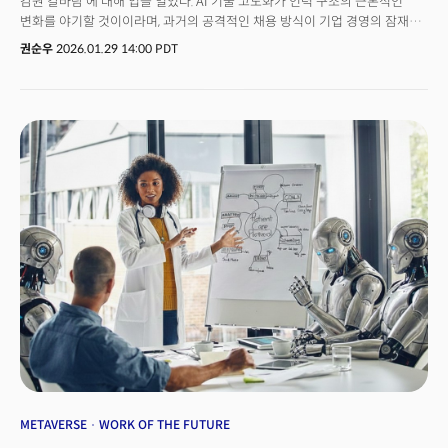
감원 칼바람'에 대해 입을 열었다. AI 기술 고도화가 인력 구조의 근본적인
변화를 야기할 것이이라며, 과거의 공격적인 채용 방식이 기업 경영의 잠재적
리스크가 될 수 있음을 시사했다.알트먼 CEO는 지난 26일(현지시간) 열린
권순우
2026.01.29 14:00 PDT
타운홀 미팅에서 "공격적인 채용은 실제로는 부실한 계획(poor planning)의
신호일 수 있다"고 일갈했다. 향후 AI가 업무의 상당 부분을 대체하게 될 경우,
과도하게 비대해진 인력 구조는 결국 대규모 해고라는 부메랑으로 돌아올
수밖에 없다는 지적이다.그는 "올바른 접근법은 속도를 조절하되 지속적으로
채용하는 것"이라며, 경쟁사들이 이러한 신중한 채용 전략을 공유하지 않기를
바란다는 뼈 있는 말도 덧붙였다. 이는 2026년 현재 미국 노동시장을
강타하고 있는 기업들의 감원 행렬이 단순한 경기 침체 대응을 넘어, AI 산업의
'구조적 전환점'에 진입했음을 보여주는 대목이다.알트먼의 이 같은 발언은
오픈AI가 직면한 심각한 재정 압박과 무관치 않다. 현재 오픈AI는 분기별
수십억 달러에 달하는 천문학적 손실을 기록 중이다. 향후 수년간 데이터센터
인프라 구축에 1조 달러($1T) 이상을 투입할 계획이지만, 매출 성장세는 투자
비용을 따라잡지 못하고 있다.일부 전문가들 사이에서는 "오픈AI의 현금이
18개월 내에 바닥날 수 있다"는 비관론까지 나오는 상황. 실제로 알트먼은
지난달 직원 대상 메모를 통해 '비상사태'를 선포하고, 챗GPT 등 주력 제품의
수익성 개선에 전사적 역량을 집중할 것을 주문했다.재정적 한계에 부딪힌
오픈AI는 그간 고수해온 사업 전략마저 수정하고 있다. 2024년까지만 해도
광고 모델 도입을 "최후의 수단"이라며 선을 그었던 알트먼은 이달 초 챗GPT
내 광고 도입을 공식화했다. 이런 가운데 오픈AI는 대형 기술 파트너들로부터
최대 600억달러의 투자금을 확보하고 있는 것으로 알려졌다. 디인포메이션에
METAVERSE
WORK OF THE FUTURE
따르면 오픈AI 모델 구동에 필수적인 칩을 공급하는 기존 투자사 엔비디아