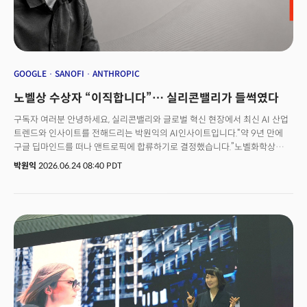
GOOGLE
SANOFI
ANTHROPIC
노벨상 수상자 “이직합니다”… 실리콘밸리가 들썩였다
구독자 여러분 안녕하세요, 실리콘밸리와 글로벌 혁신 현장에서 최신 AI 산업
트렌드와 인사이트를 전해드리는 박원익의 AI인사이트입니다.“약 9년 만에
구글 딥마인드를 떠나 앤트로픽에 합류하기로 결정했습니다.”노벨화학상
수상자(2024년) 존 점퍼 구글 딥마인드 부사장이 앤트로픽에 합류한다는
박원익
2026.06.24 08:40 PDT
소식이 실리콘밸리를 뒤흔들었습니다. 구글 딥마인드를 이끌어온 상징적
인물이 경쟁사로 간다는 건 의미가 적지 않습니다. 점퍼 부사장은 박사 학위를
마친 지 6개월 만에 데미스 허사비스 구글 딥마인드 CEO에게 발탁돼
알파폴드(AlphaFold) 팀을 이끌었고, 단백질 구조 예측 혁신으로 허사비스
CEO와 노벨 화학상을 공동 수상한 인물입니다. 점퍼 부사장뿐만이 아닙니다.
생성형 AI 혁신의 출발점이 된 ‘트랜스포머(Transformer)’ 아키텍처 논문의
공동 저자이자 구글 제미나이 개발을 주도한 노암 샤지어 부사장도 최근
오픈AI로 자리를 옮겼습니다. 샘 알트만 오픈AI CEO가 “노암은 오픈AI 창립
초기부터 가장 함께 일하고 싶었던 사람이다. 10년이 걸렸다”고 말했을
정도죠.AI 핵심 인력의 이동이 말해주는 것이 있습니다. 최첨단 모델을 보유한,