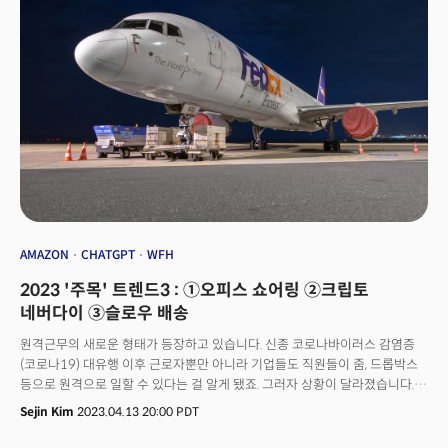
파산이 주는 비즈니스의 교훈을 점검해본다.
AMAZON
CHATGPT
WFH
2023 '주목' 트렌드3 : ①오피스 쇼어링 ②크립토
네버다이 ③슬로우 배송
원격근무의 새로운 형태가 등장하고 있습니다. 신종 코로나바이러스 감염증
(코로나19) 대유행 이후 근로자뿐만 아니라 기업들도 직원들이 줌, 드롭박스
등으로 원격으로 일할 수 있다는 걸 알게 됐죠. 그러자 상황이 달라졌습니다.
기업들이 계속되는 노동력 부족과 임금 상승에 ‘오피스 오프쇼어링’ 방식을
Sejin Kim
2023.04.13 20:00 PDT
채택하고 있는 것입니다. 근로자를 본사의 사무실이 아닌 해외로 보내
원격근무를 권장하는 것입니다. 기업고객의 해외 채용을 돕는 인적자원관리