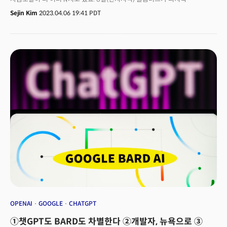
(PitchBook)과 전미벤처캐피털협회(NVCA) 데이터를 집계한 보도에 따르면
Sejin Kim
2023.04.06 19:41 PDT
올 1분기 미국 스타트업에는 370억달러가 투자됐습니다. 이는 13분기 연속
최저 금액입니다. 투자자들은 투자 규모와 수를 모두 줄였습니다. 1분기는
거래 건수는 3000건 미만으로 5년여 만에 가장 적은 수치를 기록했죠.
크런치베이스(Crunchbase) 데이터에서도 모든 단계의 스타트업에 대한
투자가 둔화한 것으로 나타났습니다. 시드(초기) 단계 스타트업에 투자된
자금은 44%, 후기 단계 스타트업 자금 조달은 54% 감소했습니다. 글로벌
스타트업은 1분기에 760억달러를 모금했습니다. 오픈에이아이(OpenAI)가
모금한 100억달러, 스트라이프가 모금한 65억달러가 포함된 점을 감안하면
전체 스타트업이 모집한 금액은 500억달러도 채 안 되죠. 이때 인공지능(AI)
스타트업은 1분기 투자금의 약 20%를 차지하며 투자시장의 인기 키워드로
부상했습니다. 👉 타이거글로벌도 VC 거리 둔다기술 스타트업의 악재는
이뿐만 아닙니다. 5일(현지시각) 더인포메이션 보도에 따르면 대형
헤지펀드사 타이거글로벌매니지먼트가 최근 수개월간 VC 펀드 지분 일부를
2차시장(발행시장)에 매각하기 위해 은행과 논의한 것으로 알려졌습니다.
회사가 매각하려는 지분과 매각 여부는 알려지지 않았습니다. 통상
유동성공급자(LP)의 벤처펀드 지분 매각은 투자 수익이 증가하겠다고
판단했거나 현금이 필요할 때 이뤄집니다. 타이거는 2022년 300건이상의
거래에 참여했지만, 올해는 12건만 참여한 것으로 나타났습니다. 그간
스타트업에 투자하는 벤처캐피털(VC)에 투자해 기술 스타트업과 긴밀한
OPENAI
GOOGLE
CHATGPT
관계를 구축했던 기조를 바꾼거죠. 월스트리트저널(WSJ) 보도에 따르면
①챗GPT도 BARD도 차별한다 ②개발자, 뉴욕으로 ③
회사는 지난해 127억달러 규모 벤처펀드를 마감했지만, 올해 2월에는