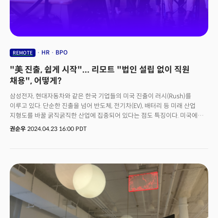
트레이너, 영양상담사, 수면상담, 마사지치료사가 배정되는 구조다. 헬스
트레이닝 세션 주 3회 60분, 수면상담은 월 2회 30분, 마사지 치료 월1회 등
월 16시간 이상 트레이닝 및 상담으로 구성됐다.
HR
BPO
REMOTE
"美 진출, 쉽게 시작"... 리모트 "법인 설립 없이 직원
채용", 어떻게?
삼성전자, 현대자동차와 같은 한국 기업들의 미국 진출이 러시(Rush)를
이루고 있다. 단순한 진출을 넘어 반도체, 전기차(EV), 배터리 등 미래 산업
지형도를 바꿀 굵직굵직한 산업에 집중되어 있다는 점도 특징이다. 미국에
진출한 한국 기업들이 하나같이 어려움을 겪는 분야가 있다. 바로 인력
권순우
2024.04.23 16:00 PDT
채용이다. 실제로 최근 경영 컨설팅 기업 맥킨지앤컴퍼니는 오는 2030년까지
미국 내 반도체 엔지니어 30만 명이 부족할 것으로 전망했다. 또 반도체
분야에서 숙련된 기술자 9만 명이 부족할 것으로 내다봤다. 이런 상황에서
원격근무는 하나의 대안이 될 수 있다. 글로벌 HR 플랫폼을 운영하는 리모트
(Remote)의 마르셀로 레브르 공동창업자 겸 사장(President)은 “코로나19
팬데믹 이후 원격근무의 보편화는 일하는 방식을 더욱 가속화하고 있다”고
‘일의 미래’를 전망했다. 팬데믹이 종식되면서 일부 기업들은 소통의 부재나
효율성을 이유로 직원들을 다시 회사로 복귀시키고 있다. 최근 디즈니와
스타벅스와 같은 대기업들은 물론, 일의 유연성이 가장 많은 실리콘밸리의