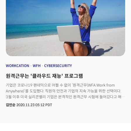
구체적으로 설명했다. 파비즈 부사장은 "코로나 팬데믹 이후 회사 구조는 더
분산될 것이기 때문에 이에 맞게 빠르게 대응할 수 있는 헬스케어 시스템이
필요하다. 이미 아마존케어 이용 계약을 체결한 회사가 많다"고 덧붙였다.그는
"아마존케어를 사용하는 수천 명의 아마존 직원들이 이 서비스를 5점 만점에
4.8점으로 높이 평가했다”며 아마존케어 프로그램에 대한 자신감을 보였다.
유통 왕국 아마존이 팬데믹 전부터 준비한 이 서비스는 무엇이고
직원들로부터 높은 점수를 받은 이유는 무엇인지 대담을 통해 확인할 수
있었다.다음은 대담 전문이다.
WORKCATION
WFH
CYBERSECURITY
원격근무는 '클라우드 재능' 프로그램
기업은 코로나19 팬데믹으로 어쩔 수 없이 ‘원격근무(WFA:Work from
Anywhere)’를 도입했다. 직원의 안전과 기업의 지속 가능을 위한 선택이다.
3월 이후 미국 실리콘밸리 기업은 본격적인 원격근무 시험에 들어갔다고 해도
과언이 아니다.구글과 페이스북 등은 2021년 7월까지 원격근무를 한다고
김인순
2020.11.23 05:12 PDT
밝혔다. 트위터는 영원히 재택근무를 할 수 있다는 의견을 내놨다.
마이크로소프트, 애플 등 빅테크는 물론 미국 IT 기업 상당수가 원격근무를
하고 있다. 왜 이들은 이런 결정을 하게 됐을까. 사실 원격근무는 코로나
팬데믹 이전부터 있었다. 코로나 팬데믹으로 기업 전체 인력으로 확장된 것