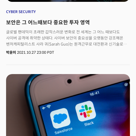
기술 보급에 앞서 부작용에 대한 보호장치도 함께 고민해야 한다는 목소리가
커지고 있죠. 기업들도 이 점을 인식하고 있습니다. 오픈AI와 구글리서치는
CYBER SECURITY
각자 연구에서 모두 생성형 AI가 성별 및 인종에 따른 편견, 서구의 문화적
보안은 그 어느때보다 중요한 투자 영역
고정관념을 묘사하는 경향이 있다고 인정했습니다. 이에 MS는 모든 검색
상단에 빠른 피드백 버튼을 추가하고 해커를 모방한 샘플 대화를 통해 AI를
글로벌 팬데믹이 초래한 갑작스러운 변화로 전 세계는 그 어느 때보다도
훈련하는 등 대응책을 내놓는 상황입니다. 요셉 메다이 마이크로소프트
사이버 공격에 취약한 상태다. 사이버 보안의 중요성을 오랫동안 강조해온
부사장 및 최고소비자마케팅총괄은 CNN에 "우리는 매번 모든 질문에 답할 수
벤처캐피탈리스트 사라 궈(Sarah Guo)는 원격근무로 대전환과 신기술로
없고, 실수를 저지르리라는 것을 알고 있다”고 말했습니다. 치락 샤(Chirag
전환을 사이버 범죄의 주요 원인으로 꼽았다. 사이버 공격자는 재택근무가
박윤미
2021.10.27 23:00 PDT
Shah) 워싱턴대학교 정보대학 교수는 뉴욕타임스(NYT)에 “기업들은 기술적
보편화되자 가정 네트워크를 통해 더 쉽게 공격을 할 수 있게 됐다. 원격으로
결함을 무시한 다음 즉석에서 수정하려는 경향이 있다”면서 "이들은 종종
일하는 직원들은 데이터 센터가 없는 곳에서 기업 이메일과 소프트웨어
이런 기술을 너무 빨리 내놓는다. 이는 실질적인 해를 끼칠 수 있다"고
시스템이 노출된 상태로 기업 네트워크를 사용한다. 이 결과, 기업들은 사이버
경고했습니다.
범죄, 특히 랜섬웨어 공격의 증가로 피해를 보고 있다.궈는 지난 20일
(현지시각) 월스트리트저널 테크 라이브(WSJ Tech Live)에 출연해 “나는
근본적으로 문제가 더 악화된 것 같아 매우 걱정스럽다”며 “개인, 소비자,
기업은 이를 심각하게 받아들이지 않고 있는 것 같다”고 우려했다.팬데믹으로
디지털 전환이 늘어 새로운 소프트웨어를 받아들이는 속도가 중요해졌다.
궈는 초기 회사들은 빨리 움직여 최고의 제품을 만들고 싶어 하지만 “그들이
원하는 속도는 보안 및 위험에 대한 생각과 상충된다”고 지적했다. “안전하지
않은 컴퓨팅이 보안보다 빠르게 커가는 것이 사회의 근본적 문제”라고
덧붙였다.궈는 “보안을 유지하는 것이 좋은 비즈니스”라고 설명했다. 사이버
공격으로부터 기업을 보호하는 것이 최우선 과제가 됐다. 이제 보안은 그 어느
때보다도 중요한 투자의 영역이다. 다음은 대담 전문이다.