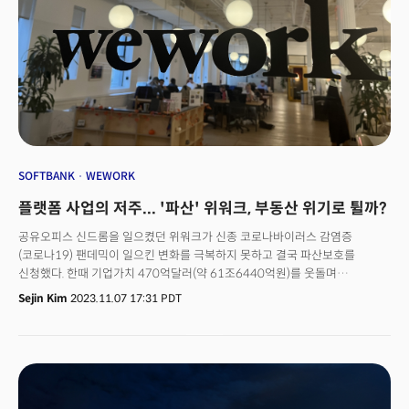
빅테크 기업들도 원격근무를 축소하고 ‘오피스 출근’으로 정책을 선회하고
있다. 기업들은 어떻게 대응해야 할까. 레브르 사장은 “어떤 기업들은 다른
기업보다 더 빨리 원격근무를 수용하면서 경쟁 우위를 구축하고 있다”며
“최고의 인재를 유치하는 것이 목적을 달성할 수 있는 가장 좋은 기회임을
인식하고 있기 때문”이라고 분석했다. 이 때문에 원격근무는 과거의 근무
방식이 아닌 “불가피하게 수용해야만 하는 미래”라고 그는 지적한다. 다만
“모두에게 익숙한 원격근무와는 다를 수 있다”면서 “모든 기업에 원격근무가
최적의 선택은 아니다. 새로운 표준이 자리 잡게 될 것”이라고 전망했다.
리모트는 향후 6가지 원격근무 트렌드가 나타날 것이라고 예상했다. 무엇보다
미래에는 대부분의 직원들이 원격으로 일할 수 있는 '직업'을 찾게 될 것이며,
SOFTBANK
WEWORK
하이브리드 근무 형태가 더욱 보편화할 것으로 예상된다. 또 일하는 방식에
플랫폼 사업의 저주... '파산' 위워크, 부동산 위기로 튈까?
있어서 포용성(inclusivity)에 대한 인식과 수요가 확대될 것으로 예상된다.
새로운 유형의 보안과 관련한 리스크에 노출될 것이라는 전망도 있다. 아울러
공유오피스 신드롬을 일으켰던 위워크가 신종 코로나바이러스 감염증
번아웃으로 어려움을 겪는 직원들이 더 빈번하게 나타나고, 완전 원격으로
(코로나19) 팬데믹이 일으킨 변화를 극복하지 못하고 결국 파산보호를
전환하는 기업들이 확대될 것으로 예측했다. 이런 변화의 흐름 속에서
신청했다. 한때 기업가치 470억달러(약 61조6440억원)를 웃돌며
원격으로 해외에 진출하는 기업들도 속속 등장하고 있다. 특히 법인 설립
승승장구했지만, 코로나19 팬데믹으로 인한 사무실 수요 급감과 금리
Sejin Kim
2023.11.07 17:31 PDT
없이도 EOR(Employer of Records), 즉 '기록상 고용주'를 통해 현지의
인상으로 커진 비용 부담을 끝내 덜어내지 못했다. 위워크 사태로 공유오피스
인력을 채용하면서 대안을 찾는 기업들도 늘고 있다. 기업의 글로벌 진출을
산업과 상업용 부동산 시장에 대해 우려가 번지고 있다. 위워크는 이번 파산
지원하는 HR 플랫폼 리모트의 마르셀로 레브르 공동창업자겸 사장과의 서면
신청을 계기로 임대차 계약을 수정할 수 있게 돼 공유오피스 사업을
인터뷰를 통해 최근 트렌드와 EOR에 대해 알아봤다.
지속한다는 방침이지만, 재임대라는 사업모델의 전면 수정은 불가피해
보인다. 상업용 부동산 시장은 큰손이었던 위워크의 임대계약 수정 행보로
인해 추가적으로 악영향을 받을 것이란 전망이 지배적이다. 이번 위워크