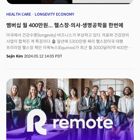
HEALTH CARE
LONGEVITY ECONOMY
멤버십 월 400만원... 헬스장∙의사∙생명공학을 한번에
미국에서 건강수명(longevity) 비즈니스가 부상하고 있다. 의료와 건강관리
사업이 합쳐진 게 특징이다. 🤖 일년에 5300만원 짜리 헬스장미국 대형
프리미엄 헬스장 체인 이쿼녹스(Equinox)가 최근 월 3000달러(약 400만원)
에 달하는 고가 멤버십 ‘맞춤형 이쿼녹스(Optimize by Equinox)’을 출시했다.
Sejin Kim
2024.05.12 14:05 PDT
헬스장 이용료는 포함되지 않아 둘을 합치면 이용료가 연 4만달러(약
5500만원)에 달한다. 회원 상황에 따라 운동선수에 준하는 개인 트레이닝,
바이오마커테스트, 수면관리, 식단 등 최적화 프로그램을 짜주는 게 골자다.
미국 뉴욕시와 텍사스주 하이랜드파크 지역에서 시작, 향후 확대한다는
방침이다. 두 지역 모두 구매력이 높은 소비자가 많은 지역이다. 🔥
400만원짜리 헬스장 멤버십, 대체 뭐가 있나? 멤버십은 실험실 테스트
스타트업인 펑션 헬스(Function Health)가 제공하는 테스트로 시작한다.
펑션 헬스 테스트는 면역, 암, 갑상선, 여성 및 남성 호르몬, 신진대사, 간, 심장,
신장, 알츠하이머, 알레르기 등 주요 생물학적 기능 100종이상을 테스트하고
추이를 추적하는 테스트다. 펑션헬스에서 별도 테스트 시 연 499달러다.
테스트 후 이쿼녹스는 결과지를 바탕으로 최대산소섭취량(VO2MAX), 근력,
운동 범위 등 자체 운동 테스트를 1년에 2회 실시한다. 이후 컨시어지는
테스트와 데이터를 종합해 맞춤형 계획을 만들고, 각 회원에겐 전담 헬스