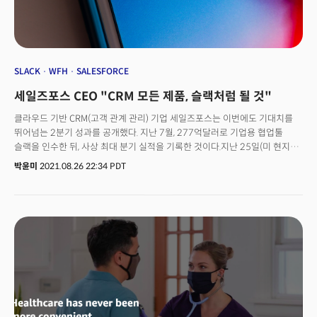
SLACK
WFH
SALESFORCE
세일즈포스 CEO "CRM 모든 제품, 슬랙처럼 될 것"
클라우드 기반 CRM(고객 관계 관리) 기업 세일즈포스는 이번에도 기대치를
뛰어넘는 2분기 성과를 공개했다. 지난 7월, 277억달러로 기업용 협업툴
슬랙을 인수한 뒤, 사상 최대 분기 실적을 기록한 것이다.지난 25일(미 현지
시각) 월스트리트저널(WSJ)에 따르면, 세일즈포스는 전년 동기 대비 23%
박윤미
2021.08.26 22:34 PDT
증가한 63억4000만달러 매출을 발표했다. 세일즈포스 최고경영자(CEO)
마크 베니오프(Marc Benioff)는 2분기 어닝콜에서 “우리는 지난 5분기
연속으로 20% 이상의 매출 성장을 이루었고 그중 3개의 분기는 20% 이상의
영업이익률을 기록하고 있다”고 전했다.세일즈포스는 팬데믹의 가장 큰 수혜
기업 중 하나다. 독일의 대표 승용차 브랜드 BMW 그룹, 스웨덴의 가구
소매업체 이케아(Ikea), 미국 보험 대기업 가이코(Geico) 등 많은 기업들이
세일즈포스가 지원하는 클라우드 기반 CRM 도구로 팬데믹 중에도
안정적으로 디지털 전환을 할 수 있었기 때문. 설립된 지 22년 된 이 기업의
주가는 팬데믹 이후 75% 이상 증가했다.CNBC 매드머니에 출연한 베니오프
CEO는 지난 7월 인수한 기업용 커뮤니케이션 도구 슬랙의 사업에 대해 큰
기대를 보였다. “슬랙은 이제 우리 모든 제품의 새로운 유저 인터페이스가 될