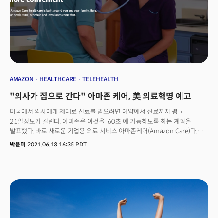
것”이라며 슬랙과 세일즈포스의 통합을 “두 세계의 최고가 함께 하는
것”이라고 강조했다. 이번 9월에 있을 라이브 스트리밍 드림포스
(Dreamforce, 세일즈포스의 연례 행사)에서 슬랙 유저 인터페이스로 구축된
새로운 버전의 클라우드를 볼 수 있다고 전했다.베니오프 CEO는 델타 변이로
계속 변경되는 사무실 출근 계획에 대해 묻자 “CEO들이 예상했던 만큼
직원들이 사무실로 많이 복귀하지 않는다”며 집에서도 매우 생산적이기
때문에 굳이 직원들이 사무실로 오지 않는 것이라고 말했다. 그는 “성공하는
방식이 완전히 바뀌었다. 새로운 세계에서 비즈니스는 상당히 달라질 것으로
AMAZON
HEALTHCARE
TELEHEALTH
보고 있다”라고 전망했다.세일즈포스는 팬데믹 후에도 직원들에게
"의사가 집으로 간다" 아마존 케어, 美 의료혁명 예고
영구적으로 유연한 근무환경을 제공할 회사 중 하나다. 지난 6월, 베니오프
CEO는 CNBC를 통해 코로나전, 직원의 약 20%는 재택근무를 해왔고,
미국에서 의사에게 제대로 진료를 받으려면 예약에서 진료까지 평균
팬데믹이 끝나면 약 50%~60%는 원격으로 일할 것이라고 말했다다음은
21일정도가 걸린다. 아마존은 이것을 '60초'에 가능하도록 하는 계획을
지난 25일(미 현지 시각) CNBC 매드머니(Mad Money)에 출연한 마크
발표했다. 바로 새로운 기업용 의료 서비스 아마존케어(Amazon Care)다.
베니오프(Marc Benioff) 세일즈포스 CEO의 대담 전문이다.
아마존은 올여름 아마존 케어를 '직원용' 서비스를 넘어 미국 전역으로 확장할
박윤미
2021.06.13 16:35 PDT
계획이다. 지난 10일(미 현지 시각) 아마존 부사장 바박 파비즈(Babak
Parviz)는 월스트릿저널이 주최한 테크 헬스 컨퍼런스에 참석, 헬스케어
분야에 뛰어든 아마존의 계획과 새로운 기업용 의료 서비스 아마존케어에
대해 공개했다. 파비즈 부사장은 "아마존케어는 기존 시스템과 다르다. 이
서비스는 온오프라인 하이브리드가 특징이다"고 강조했다. 그는 이
컨퍼런스에서 앱을 사용하고 원격으로 의료진을 만나는 아마존케어의
‘디지털’ 측면과 이동하는 의료진이 실제로 환자를 방문하는 ‘물리적’ 측면을