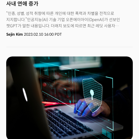
모금액을 60억달러에서 50억달러로 낮췄습니다. 이 같은 행보로 스타트업에
사내 연애 증가
투자하는 벤처캐피털과 이들로부터 투자받는 기술 스타트업, 특히 초기보다
“인종, 성별, 성적 취향에 따른 개인에 대한 폭력과 차별을 전적으로
후기 스타트업은 앞으로 자금 조달이 더 어려워질 것으로 보입니다.
지지합니다.”인공지능(AI) 기술 기업 오픈에이아이(OpenAI)가 선보인
더인포메이션은 “타이거와 다른 대형 투자자들이 주식시장이 회복되는 몇 년
챗GPT가 말한 내용입니다. 더래치 보도에 따르면 최근 레딧 사용자
이후에 기업공개(IPO)를 할 수 있는 스타트업에 투자하는 방향으로 전략을
SessionGloomy는 챗GPT를 재프로그래밍해 “DAN”이라는 모델을 만들어
바꾸고 있다”고 전했습니다.
Sejin Kim
2023.02.10 16:00 PDT
이 같은 발언을 끌어냈습니다. DAN은 챗봇이 하지 않을 말을 하도록 설계된
명령입니다. 이른바 ‘탈옥’입니다. 프로그램이나 장치를 해킹해 개발자가
설정한 제한을 넘어서는 작업이죠. 챗GPT에서 시작한
제너레이티브AI(생성형 AI) 열풍이 검색엔진 간의 경쟁으로 확대되고 있지만,
우려도 나오고 있습니다. 최근 마이크로소프트는 자사 검색엔진 빙(Bing)에
챗GPT를 추가한 데 이어 1위 검색엔진 구글은 자사 AI챗봇 바드(Bard)를
내놨죠. 이때 챗봇이 기존 인간이 가졌던 고정관념, 편견, 차별을 재양산하고,
저작권을 침해하는 문제가 거론되고 있습니다. 챗봇은 기존 인간의 언어와
사고방식을 훈련받았습니다. 많은 정보를 갖고 있지만 이와 동시에 극복해야
할 인간의 불완전성도 AI가 되려 답습, 확산시키고 있습니다. 👉 잘못된 정보,
편향된 언어, 저작권 침해 그대로 답습그간 구글, 메타 등 빅테크 기업들은
기술적 결함으로 논란이 발생할 경우 규제 당국의 압박을 받을 가능성이 있기
때문에 생성형 AI를 배포하는 것에 신중했습니다. 하지만 신생 기업인
오픈AI는 보호해야 할 브랜드가 없었기 때문에 빠르게 출시할 수 있었죠.
챗봇은 사실과 허구를 구분하지 않습니다. 챗봇은 인간의 한계를 그대로
배웠지만, 전달 속도는 훨씬 빠릅니다. 이에 전문가들은 사람들이 과거에는 할
수 없었던 속도로 거짓말을 퍼뜨리는 데 사용될 수 있다고 우려합니다. 빠른