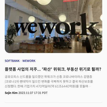
확인했다"라고 말했다. 토론토와 라스베이거스 등 다른 도시로의 출장을
계획하고 있다는 그는 "컨퍼런스나 무역 관련 행사에 참가하기 위한 출장이다.
어려울 수록 고객을 만나는 접점을 늘려야 한다"고 덧붙였다. 많은 기업들이
코로나19 팬데믹 기간 동안 출장 없이 화상회의로 이를 대체했던 것이
사실이다. 한 때는 이런 분위기가 팬데믹 이후에도 계속 계속될 것으로 봤다.
비용 절감 효과가 컸고 대면 미팅으로도 중요 의사결정을 할 수 있었기
때문이다. 그러나 비즈니스는 '관계'가 중요했다. 단 건의 계약이 중요한게
아니라 대면으로 만나 신뢰를 쌓고 지속적인 비즈니스로 상승시키기 위해서는
직접 만나서 서로를 이해하고 다른 점을 경험하는 것이 중요하다는 판단이다.
SOFTBANK
WEWORK
플랫폼 사업의 저주... '파산' 위워크, 부동산 위기로 튈까?
공유오피스 신드롬을 일으켰던 위워크가 신종 코로나바이러스 감염증
(코로나19) 팬데믹이 일으킨 변화를 극복하지 못하고 결국 파산보호를
신청했다. 한때 기업가치 470억달러(약 61조6440억원)를 웃돌며
승승장구했지만, 코로나19 팬데믹으로 인한 사무실 수요 급감과 금리
Sejin Kim
2023.11.07 17:31 PDT
인상으로 커진 비용 부담을 끝내 덜어내지 못했다. 위워크 사태로 공유오피스
산업과 상업용 부동산 시장에 대해 우려가 번지고 있다. 위워크는 이번 파산
신청을 계기로 임대차 계약을 수정할 수 있게 돼 공유오피스 사업을