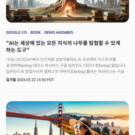
GOOGLE I/O
BOOK
DEMIS HASSABIS
"AI는 세상에 있는 모든 지식의 나무를 탐험할 수 있게
하는 도구"
'구글 I/O 2024'에서 인간처럼 상호작용하는 AI 프로젝트 아스트라를
공개하며&nbsp;데미스 하사비스 구글 딥마인드 CEO가 한&nbsp;말입니다.
딥마인드의 창업자이자 알파고의 아버지로&nbsp;불리는 하사비스는 구글
AI를 이끄는 리더입니다.&nbsp;프로젝트 아스트라는 사람을 대신해 거의
김기림
2024.05.22 15:50 PDT
모든 일을 해낼 수 있는, 사람만큼 똑똑한 비서를 만들겠다는 구글의 비전이
함축된 프로젝트입니다. 실제 기억력과 시각, 텍스트 정보를 모두 활용하는
높은 수준의 추론 능력을 가지고 있습니다.AI 업계에서는 하사비스가 최초로
구글 I/O 무대에 등장했다는 점, '인류'라는 대의를 앞세우며 인상 깊은 AI
에이전트를 공개했다는&nbsp;점에서 그가 진정한 AI 분야 리더로 도약할
&nbsp;것이란 관측도 나옵니다. 특히 배우 스칼렛 요한슨&nbsp;목소리 도용
논란, 사내 안전팀 해체 등으로 오픈AI를 이끄는 샘 알트만의 리더십이
흔들리면서 하사비스가 더욱 부각되고 있습니다. 하사비스 CEO는 과거
테드에서 "세상에 존재하는 모든 지식을 지식의 나무라고 한다면&nbsp;