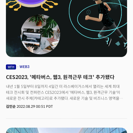
2018년 사이 원격근무는 이전 10년 대비 400% 급증했다. 2030년까지 전
세계 2억5500만개의 사무직 중 5000만~8000만개가 대부분의 시간을
원격으로 수행될 것으로 전망된다.변화에 발맞춰 빠르게 원격 혹은
하이브리드 근무형태로 전환했다고 해도 끝난건 아니다. 예측할 수 없는
거시경제 상황에서 강력한 비즈니스 결과를 달성하는 동시에 최고의 인재를
유치하고 직원들의 기대를 충족시키는 효율적인 업무형태를 새롭게 정립해야
하기 때문이다. 이미 하이브리드 근무를 선택한 기업에서는 직원간 소통 문제,
사무실의 역할, 출근일 지정 이슈 등 다양한 문제가 제기되고 있다.
마이크로소프트(MS)는 31개국 3만1000명을 대상으로 실시한 설문조사를
요약한 ‘2022 워크트렌드 지수’를 발표했다. 우수한 인력을 유치하는데
필요한 5가지 변화를 소개한다.
WEB3
WFH
CES2023, '메타버스, 웹3, 원격근무 테크' 추가됐다
내년 1월 5일부터 8일까지 4일간 미 라스베이거스에서 열리는 세계 최대
테크 전시회 및 컨퍼런스 CES2023에서 '메타버스, 웹3, 원격근무 기술'이
새로운 전시 주제(카테고리)로 추가됐다. 새로운 기술 및 비즈니스 영역을
발빠르게 반영했다는 평가다. CES를 주최하는 미 소비자기술협회(CTA)는
김인순
2022.08.29 00:51 PDT
28일(현지시간) 9월부터 참가 등록을 시작할 예정이라고 밝혔다. 이는 예년에
비해 2개월 빨라진 것이다. 지난해는 코로나 팬데믹 여파로 인해
불확실성으로 인해 참가 등록을 11월부터 받았다. CTA 측은 등록에 앞서
CES2023에서는 메타버스, 웹3, 원격근무 기술(Remote Work Tech)을 새