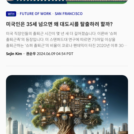
FUTURE OF WORK
SAN FRANCISCO
WFH
미국인은 35세 넘으면 왜 대도시를 탈출하려 할까?
미국 직장인들의 출퇴근 시간이 몇 년 새 더 길어졌습니다. 이른바 '슈퍼
출퇴근족'의 등장입니다. 미 스탠퍼드대 연구에 따르면 75마일 이상을
출퇴근하는 '슈퍼 출퇴근'의 비율이 코로나 펜데믹이 터진 2020년 이후 30%
이상 급증한 것으로 조사됐습니다. 스탠퍼드대 경제학자 닉 블룸과 알렉스
Sejin Kim
·
권순우
2024.06.09 04:54 PDT
피넌이 분석한 조사는 2023-2024년과 2019-2020년을 비교했습니다.
4개월 기간 동안 200만 건의 아침 출근길을 조사한 결과, 장시간 출근길을
다니는 근로자가 늘어난 것을 발견했는데요. 아침 출근길 중 50~74마일
사이의 출근 비율은 18% 증가했으며, 75마일 이상은 32% 급증했습니다.
반면 가장 많은 비중을 차지하는 35마일 미만의 출근은 감소한 것으로
조사됐습니다. 이러한 현상은 특정 지역에 국한되지 않습니다. 스탠퍼드대
연구에 따르면, 75마일 이상 통근하는 비율이 가장 많이 증가한 도시는 워싱턴
D.C., 뉴욕, 피닉스, 댈러스 등입니다. 아이오와와 같은 지역에서도 비슷한
추세가 나타났습니다.