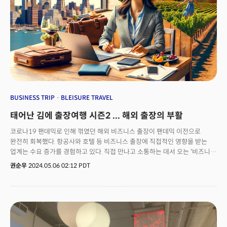
우리가 문명이라 일컫는 것들은 그 중 작은 부분일 수 있다"며 "언젠가 AI는
나무 전체를 탐험할 수 있는 도구가 될 것"이라는 말을 남기기도
했습니다.&nbsp;AI 시대의 개막을 알린 주역&nbsp;하사비스 CEO가 보는
AI는 결국 사람이 자연과 우주에 더 가까이 다가갈 수 있게 해주는 예민한
도구가 아닐까요? AI 춘추전국시대, 하사비스 CEO는 이 도구로 구글, 더
나아가 인류의 구원투수가 될 수 있을까요?&nbsp;<CEO 포커스> 24호에서는
급변하는 트렌드를 이해하는데 도움이 될 3가지 콘텐츠를 소개합니다.
BUSINESS TRIP
BLEISURE TRAVEL
태어난 김에 출장여행 시즌2 ... 해외 출장의 부활
코로나19 팬데믹로 인해 꺾였던 해외 비즈니스 출장이 팬데믹 이전으로
완전히 회복했다. 항공사와 호텔 등 비즈니스 출장에 직접적인 영향을 받는
업계는 수요 증가를 경험하고 있다. 직접 만나고 소통하는 데서 오는 '비즈니스
미팅'의 필요성이 더욱 부각되고 있다는 신호로 해석된다. 월스트리트저널
권순우
2024.05.06 02:12 PDT
(WSJ)은 '비즈니스 여행의 귀환'이라는 제목의 기사에서 "화상 회의로 인해
대면 회의가 대체되지 않았다"며 "기업들이 다시 직원들을 출장지로 보내고
있다. 팬데믹 이전 수준을 회복했다"라고 전했다. 유아용품 회사인 랄로(Lalo)
의 마이클 와이더 공동 창립자 겸 사장은 WSJ과의 인터뷰에서 "최근 일주일
간의 홍콩 및 중국 남부 인근 도시 여행을 마치고 돌아와 제조업체 및 기타
관계자들을 만났다"며 "많은 호텔이 미국 사업가들로 붐비는 것을