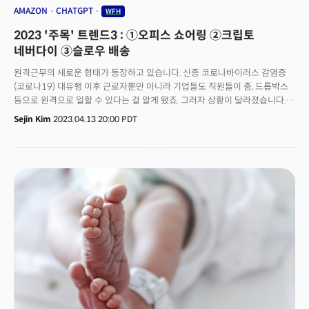
지속될 가능성이 나옵니다. 최근 미국 연방대법원은 미국 대학 입시에서
AMAZON
CHATGPT
WFH
유색인종을 우대하는 기존 차별금지 정책이 위헌이라고 결정했습니다.리처드
2023 '주목' 트렌드3 : ①오피스 쇼어링 ②크립토
알바(Richard Alba) 뉴욕시립대학교 사회학자는 더힐에 “해당 조치는 사회
구조와 정치적으로 내재한 다양한 문화적 세대 차이를 보여준다”면서 “지금
네버다이 ③슬로우 배송
사회의 주류는 다양성으로 바뀌고 있다. 하지만 백인은 여전히 큰 부분을
원격근무의 새로운 형태가 등장하고 있습니다. 신종 코로나바이러스 감염증
차지할 것”이라고 진단했습니다.
(코로나19) 대유행 이후 근로자뿐만 아니라 기업들도 직원들이 줌, 드롭박스
등으로 원격으로 일할 수 있다는 걸 알게 됐죠. 그러자 상황이 달라졌습니다.
기업들이 계속되는 노동력 부족과 임금 상승에 ‘오피스 오프쇼어링’ 방식을
Sejin Kim
2023.04.13 20:00 PDT
채택하고 있는 것입니다. 근로자를 본사의 사무실이 아닌 해외로 보내
원격근무를 권장하는 것입니다. 기업고객의 해외 채용을 돕는 인적자원관리
(HR) 기업 딜(Deel)은 월스트리트저널(WSJ)에 자사 플랫폼을 통한 채용이
2019년 이후 급증하기 시작, 지난해 2배 이상 증가했다고 밝혔습니다. 8월에
애틀랜타연방준비은행 조사에 따르면 미국 고위 관리자의 7.3%는 더 많은
일자리를 해외로 옮겨 원격근무제를 활용하고 있다고 답했죠.👉 서비스업
세계화 시대해외로의 사무직 이탈이 가속화하면서 이를 새로운 시대의
시작으로 보는 학자도 있습니다. 니콜라스 블룸(Nicholas Bloom)
스탠퍼드대학교 경제학 교수는 “1980년부터 2019년까지는 제조업
세계화가 부상했지만 결국 중국-미국 무역 전쟁으로 교착 상태에 빠졌다”면서
“2020년부터는 서비스업 세계화 시대를 맞이하게 될 것”이라고
전망했습니다. 해외로 직책을 옮기면 여러 어려움은 있습니다. 언어 장벽뿐만
아니라 팀이 분산되면서 신입 직원을 교육하는 데 어려움을 겪을 수 있죠.
오프쇼어링의 증가는 미국 상업용부동산 소유자와 최근 몇 년간 임금이