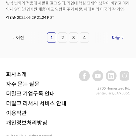
방식 변화와 적응에 사활을 걸고 있다. 기업내 핵심 인재의 생각이 바뀌고 미래
인재 영입(신입사원 채용)에도 영항을 주기 때문. 이에 따라 미국의 각 기업이
일하는 방식 변화를 관리할 새로운 C레벨을 만들고 있다. 바로 CRO.
김인순
2022.05.29 21:24 PDT
최고원격관리자(Chief Remote Officer)다. 사티아 나델라는 최근 열린
세계경제포럼(다보스)에서 "링크드인에서 각 기업이 유연성을 강조하고 있는
것을 발견할 수 있다. 이제 직업 목록에서 가장 많이 언급되는 것이
이전
1
2
3
4
다음
유연성이다"고 말했다. 기업은 이제 반드시 일의 유연성을 받아들여야 하고
이를 관리해야 한다. 최고원격관리자는 일과 일자리의 유연성을 책임지고
관리할 업무자다.
회사소개
자주 묻는 질문
2905 Homestead Rd,
더밀크 기업구독 안내
Santa Clara, CA 95051
더밀크 리서치 서비스 안내
이용약관
개인정보처리방침