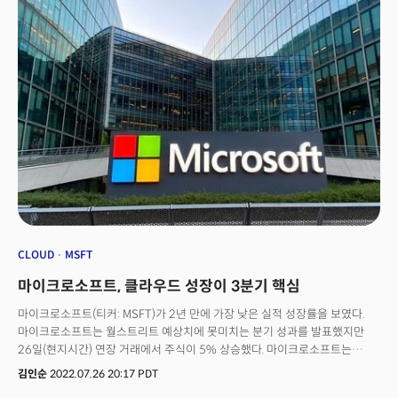
전시 주제로 추가한다고 밝혔다. 메타버스는 올해 까지는 가상 및 증강현실
(VR/AR) 카테고리로 전시 된 바 있다. 웹3와 원격근무 기술은 CES2023에서
처음으로 등장한다. CES는 세상을 바꿀 새로운 카테고리를 매년 추가하며
진화, 발전하고 있다. 특히 메타버스는 '테크의 미래'로 꼽힌다. 메타(페이스북),
애플, 마이크로소프트 등 빅테크가 소프트웨어부터 하드웨어까지 메타버스
주도권 경쟁을 시작했기 때문. 여기에 메타버스는 '보고 경험할' 전시를 할 수
있기 때문에 '자율주행차' '드론' 등이 더이상 참관객의 이목을 집중시킬
CES의 킬러 전시가 되지 못한 상황에서 이를 대체할 수 있는 주제로 꼽힌다.
웹3가 CES에 등장한 것도 화제다. 실리콘밸리 전설의 VC 안드리센
호로위츠는 웹3에서 '넥스트 빅씽'을 찾는데 이 같은 분위기가 CES까지 옮겨
붙었다. 웹3는 암호화폐와 블록체인, NFT 등으로 이어진다. 완전히 새로운
세대의 컴퓨팅을 만들기 위한 아키텍처의 근본적 변화를 CTA가 수용했다는
평가다. 원격근무 기술이 CES의 주요 전시 주제로 선정된 것도 주목할만하다.
팬데믹 이후에도 원격근무는 필수가 됐으며 이를 뒷받침할 기술이 계속
발전하고 있기 때문. 이제 직원들은 원격근무를 선호한다. 이를 더욱
CLOUD
MSFT
효율적으로 지원하는 기술이 지속 발전하고 있는데 이 것을 '전시'를 통해
마이크로소프트, 클라우드 성장이 3분기 핵심
기술과 비즈니스의 현재를 보여줄 수 있게 됐다.
마이크로소프트(티커: MSFT)가 2년 만에 가장 낮은 실적 성장률을 보였다.
마이크로소프트는 월스트리트 예상치에 못미치는 분기 성과를 발표했지만
26일(현지시간) 연장 거래에서 주식이 5% 상승했다. 마이크로소프트는
2022년 6월 30일 마감된 2분기(MS 회계 기준 4분기)에서 매출 519억
김인순
2022.07.26 20:17 PDT
달러로 전년 동기 대비 12% 성장을 기록했다. 주당 순이익은 2016년 이후