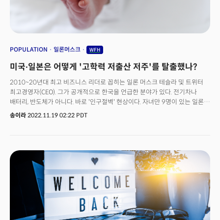
급등한 미국의 숙련된 사무직 근로자들에게는 악재가 될 수 있습니다. 반면
개발도상국에 거주하는 숙련된 노동자에게는 긍정적인 소식입니다. 특히
미국과 시간대가 같은 남미 국가가 혜택을 보고 있습니다. 블룸 교수는
소프트웨어 개발자, 인적 자원 전문가 및 급여 관리자 등 미국 서비스 지원
직종의 약 10~20%가 향후 10년 내에 해외로 이동할 수 있다고
POPULATION
일론머스크
WFH
전망했습니다.
미국∙일본은 어떻게 '고학력 저출산 저주'를 탈출했나?
2010~20년대 최고 비즈니스 리더로 꼽히는 일론 머스크 테슬라 및 트위터
최고경영자(CEO). 그가 공개적으로 한국을 언급한 분야가 있다. 전기차나
배터리, 반도체가 아니다. 바로 '인구절벽' 현상이다. 자녀만 9명이 있는 일론
머스크는 '인구 문제'에 누구보다 진심이다. 그는 지난해 12월 비즈니스
송이라
2022.11.19 02:22 PDT
카운슬 연설에서 “인류 문명에 가장 큰 위험은 저출산과 출산율 하락이다.
인류가 더 많은 아이를 낳지 않는다면 문명은 무너지게 될 것이다”고
공개적으로 언급하기도 했다. 머스크가 걱정해야할 만큼 한국은 일본에 이어
'소멸 위기'에 놓여있는 것이다. 실제 한국의 인구절벽 현상은 심각하다. 새
정권이 들어설 때마다 새로운 저출산 대책을 내놓고 예산을 쏟아붓지만,
출산율은 매년 최저치를 경신하고 있다. 통계청의 ‘2022년 6월 인구동향’에
따르면, 가임여성 1명이 평생 낳을 것으로 추정되는 합계 출산율은
0.75명이다. 여기까지는 '한국인이라면' 잘 알려진 사실이다. 하지만 알려지지
않은 사실이 있다. '저출산' 현상으로 고심하던 미국, 일본이 팬데믹 이후
출산율 반등을 보이면서 '고학력 저출산의 저주'를 풀만한 단초를 발견한
것이다. 한국보다 심각하진 않지만, 두 국가 모두 여느 선진국들이 겪는