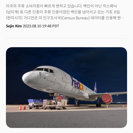
미국의 주류 소비자층이 빠르게 변하고 있습니다. 백인이 아닌 히스패닉
(남미계) 등 다른 인종이 주류 인종이었던 백인을 넘어서고 있는 거죠. 8일
(현지시각) 가디언은 미 인구조사국(Census Bureau) 데이터를 인용해 현
미국 Z세대가 미국에서 백인이 다수인 마지막 세대가 될 것이라고
Sejin Kim
2023.08.10 19:48 PDT
보도했습니다. 연구에서 설정한 Z세대는 1997년~2012년 출생자를
말합니다. 2013년 이후 출생한 알파세대는 ‘소수가 다수가 된’ 세대가 될
것이라는 전언입니다. 연구는 오는 2045년에는 히스패닉계 백인이 아닌
백인의 인구 비율이 전체 미국 인구의 절반 이하로 떨어질 것으로
예측했습니다. 지난 2020년 인구 조사에 따르면 미국 전체 어린이의 4분의 1
이상이 히스패닉이었습니다. 히스패닉 어린이의 수는 10년 만에 100만명
이상 증가했죠. 특히 미국 텍사스주는 최근 히스패닉 인구가 백인보다
공식적으로 많은 것으로 확인됐습니다. 6월 데이터에 따르면 히스패닉은 주
인구의 40.2%로 백인의 39.8%를 앞질렀습니다. 👉 '청년 비백인 vs 고령
백인'...인종적 세대 차이로이 인구변화에서 눈에 띄는 점은 다양성뿐만
아닙니다. 노인인구도 증가한다는 점입니다. 게다가 이 노인 인구는 여전히
백인 비중이 높습니다. 젊은 세대보다 부유하고, 정치적 영향력이 높죠. 이에
세대 차이가 인종으로도 갈리고 있다는 분석이 나옵니다. 윌리엄 프레이
(William Frey) 브루킹스연구소(Brookings Institute) 연구원은 "노화는
인종 중립적이지 않다"고 평가 했습니다. 젊은 중년층에서는 백인 비율이
줄면서 다양성이 확대되고 있지만, 노인 인구에서는 백인계 미국인이 높은
비중을 보이고 있습니다. 이러한 패턴은 '인종적 세대 차이'로 이어졌다는 게
그의 설명이죠.노인과 청년, 인종으로 이어지는 이 격차와 갈등이 단기적으로