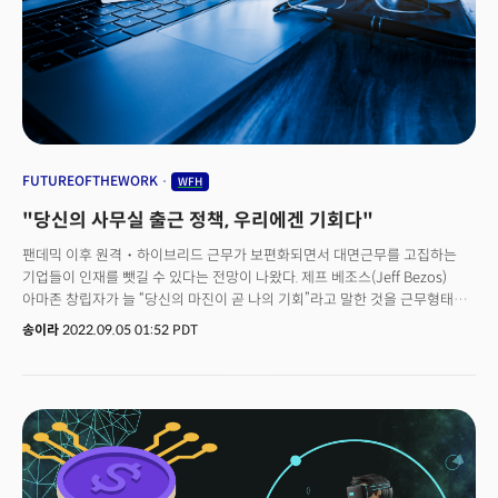
출산율이 점점 줄고 있는 상황이었다. 전염병 확산 속에서 출산율이 되레
상승한 요인은 무엇이었을까?
FUTUREOFTHEWORK
WFH
"당신의 사무실 출근 정책, 우리에겐 기회다"
팬데믹 이후 원격・하이브리드 근무가 보편화되면서 대면근무를 고집하는
기업들이 인재를 뺏길 수 있다는 전망이 나왔다. 제프 베조스(Jeff Bezos)
아마존 창립자가 늘 “당신의 마진이 곧 나의 기회”라고 말한 것을 근무형태에
빗댄 표현이다. 머뭇거리다가는 인재는 다 떠나간다.지난달 23일(현지시각)
송이라
2022.09.05 01:52 PDT
퓨쳐(Future)는 “원격 스타트업이 최고의 인재를 위한 전쟁에서 승리할
것”이라고 전했다. 실제 최근 설문조사에 따르면 40%의 근로자가 직장을
그만둘 계획을 하고 있으며 이미 직장을 떠난 수백만명 중 75%는 “후회하지
않는다”고 답변했다. 직원들은 직장을 중심으로 생활했던 팬데믹 이전
생활에서 벗어나 본인의 생활반경을 중심으로 업무를 조직할 수 있는 자유와
유연성에 더 가치를 둔다. 일이라는 문화에 새로운 패러다임이 등장했다는
분석이다.사실 원격근무는 팬데믹 이전에도 증가추세였다. 2008년에서