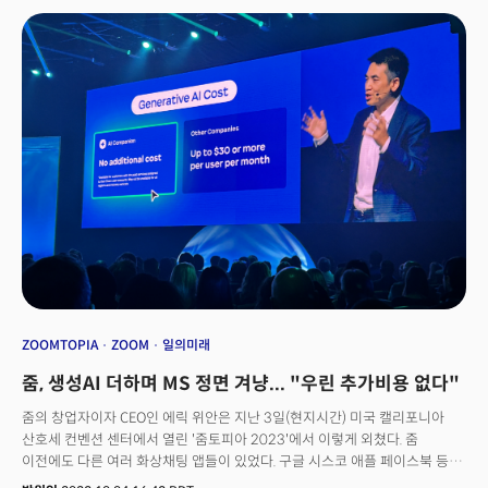
지속한다는 방침이지만, 재임대라는 사업모델의 전면 수정은 불가피해
보인다. 상업용 부동산 시장은 큰손이었던 위워크의 임대계약 수정 행보로
인해 추가적으로 악영향을 받을 것이란 전망이 지배적이다. 이번 위워크
파산이 주는 비즈니스의 교훈을 점검해본다.
ZOOMTOPIA
ZOOM
일의미래
줌, 생성AI 더하며 MS 정면 겨냥... "우린 추가비용 없다"
줌의 창업자이자 CEO인 에릭 위안은 지난 3일(현지시간) 미국 캘리포니아
산호세 컨벤션 센터에서 열린 '줌토피아 2023'에서 이렇게 외쳤다. 줌
이전에도 다른 여러 화상채팅 앱들이 있었다. 구글 시스코 애플 페이스북 등
실리콘밸리의 소위 소프트웨어 ‘맛집’ 들이 2000년대 후반부터 화상채팅