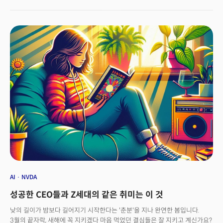
냈고, 그렇게 억만장자로 가는 첫 걸음을 내디뎠다. 이를 시작으로 고등학생
주저하지 않았다. 이들은 지금도 유튜브, 팟캐스트 등을 통해 자유롭게
시절 포춘500대 기업의 주식을 사고 팔기를 반복했고, 26세가 되던 1975년
자신들의 아이디어를 공유한다. 그들이 웹3 이후 가장 관심을 둔 영역은
'브리지워터 어소시에이츠'라는 투자회사를 설립한다.&nbsp;30년이 지난
단연코 '인공지능(AI)'이다. a16z는 지난 4월 '새로운 펀드, 새로운 시대'라는
지금 회사는 세계에서 가장 큰 헤지펀드 중 하나가 됐고, 그를 억만장자의
성명을 내고 72억달러(약 9조9821억 원) 규모의 새로운 펀드를 조성했다고
반열에 올려두었다. 이 과정에서 레이 달리오가 돈의 단맛만 맛 본 건 아니다.
발표했다. 이 펀드로 AI 외에도 미국의 선도 기술에 투자하는 '아메리칸
그는 당시 월스트리트에서 가장 유행하던 주식 투자 방식인 상장 지수를
다이나미즘' 등에 투자할 계획이다. 그들은 무엇을 보고 있을까? 어떤 미래를
따라가는 인덱스 펀드식 투자를 했었다.&nbsp;미군의 베트남 참전 이후 미국
그리고 있나?중요한 것은 마크 안드리센의 비전은 하루 아침에 만들어지지
주식 시장은 폭락했고, 계속해서 투자를 이어가던 레이 달리오는 상당한 돈을
않았다는 사실이다. 그의 사고와 시선을 형성하게 도와준 4권의 책들이 있다.
잃게 된다. 이를 계기로 레이 달리오는 본격적으로 '시장' 자체를 공부하게
4권의 공통점이 있다. "인간은 어떻게, 어떤 방식으로 의사결정을 하는가?"에
된다. 주가에 영향을 미치는 건 기업의 가치보다 시장의 기대감이었다.&nbsp;
대한 탐구였다.
레이 달리오의 핵심 성공 원칙 중 하나는 '새로운 아이디어에 대해 급진적인
열린 마음'을 갖는 것이다. 그는 2007년 글로벌 금융 위기를 예측했고
브리지워터는 위기에 수익을 내는 독보적인 헤지펀드로 성장할 수
있었다.&nbsp;레이 달리오는 회사 경영에서 발생할 수 있는 거의 모든 상황을
예측하고, 대처 가능한 수백 개의 원칙을 마련했다. 그의 인생과 투자 철학이
담긴 첫 저서 <원칙(Principles)>은 지난 2017년 출간 이후 35만 부 이상
판매됐다.&nbsp;그의 세계를 제대로 들여다 보려면&nbsp;<원칙>을 꼭
읽어야 한다. 그 전에 워밍업으로 레이 달리오의 지적 토양을 풍요롭게 해준
AI
NVDA
추천도서를 읽어보자. 레이 달리오의 추천서들은 역사, 전설, 과학 이론들
성공한 CEO들과 Z세대의 같은 취미는 이 것
속에서 새로운 시각으로 세상을 보게 해주는 통찰을 다룬 책들로 가득하다.
우연한 기회를 행운으로, 실패를 좋은 경험으로 소화하며 성장을 거듭해온 한
낮의 길이가 밤보다 길어지기 시작한다는 '춘분'을 지나 완연한 봄입니다.
거장의 철학을 조금이나마 엿볼 수 있을 것이다. &nbsp;
3월의 끝자락, 새해에 꼭 지키겠다 마음 먹었던 결심들은 잘 지키고 계신가요?