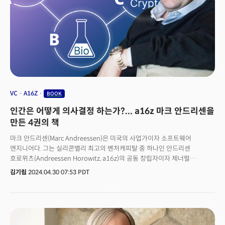
우리가 문명이라 일컫는 것들은 그 중 작은 부분일 수 있다"며 "언젠가 AI는
나무 전체를 탐험할 수 있는 도구가 될 것"이라는 말을 남기기도
했습니다.&nbsp;AI 시대의 개막을 알린 주역&nbsp;하사비스 CEO가 보는
AI는 결국 사람이 자연과 우주에 더 가까이 다가갈 수 있게 해주는 예민한
도구가 아닐까요? AI 춘추전국시대, 하사비스 CEO는 이 도구로 구글, 더
나아가 인류의 구원투수가 될 수 있을까요?&nbsp;<CEO 포커스> 24호에서는
급변하는 트렌드를 이해하는데 도움이 될 3가지 콘텐츠를 소개합니다.
VC
A16Z
BOOK
인간은 어떻게 의사결정 하는가?... a16z 마크 안드리센을
만든 4권의 책
마크 안드리센(Marc Andreessen)은 미국의 사업가이자 소프트웨어
엔지니어다. 그는 실리콘밸리 최고의 벤처캐피탈 중 하나인 안드리센
호로위츠(Andreessen Horowitz, a16z)의 공동 창립자이자 제너럴
파트너로 유명하다. 마크는 1993년 인터넷 웹브라우저 모자이크(Mosaic)를
김기림
2024.04.30 07:53 PDT
최초로 개발해 히트시켰던 넷스케이프를 공동 창업했다. 당시 마크를 비롯한
일리노이대학의 개발진이 만든 이 프로그램은 경제, 문화, 사회 전 분야에
혁명을 가져왔다. 모자이크는 월드와이드웹(www)을 위해 만들어진 최초의
그래픽 브라우저였다. 복잡한 명령어를 몰라도 컴퓨터에 관한 기초 지식만
있으면 누구나 이용할 수 있었기에 이때부터 인터넷을 사용하는 인구가