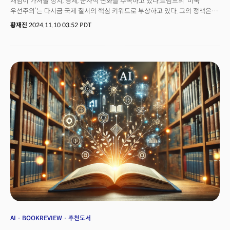
재임이 가져올 정치, 경제, 군사적 변화를 주목하고 있다.트럼프의 ‘미국
우선주의’는 다시금 국제 질서의 핵심 키워드로 부상하고 있다. 그의 정책은
미중 갈등을 새로운 차원으로 끌어올릴 가능성이 높다. 특히, 반도체와 첨단
황재진
2024.11.10 03:52 PDT
기술을 둘러싼 무역 분쟁은 더 심화될 것이며, 대만을 둘러싼 군사적 긴장도
전례 없는 수준으로 고조될 수 있다. 이와 함께 보호무역주의 강화는 세계
경제에 광범위한 구조적 변화를 예고하고 있다. 이는 글로벌 공급망 재편과
기술 경쟁 심화를 불러일으키며, 주요국 간 경제와 외교 전략에 큰 영향을 미칠
것이다.트럼프는 정치와 경제를 넘어 문화적 아이콘으로도 재해석되고 있다.
이제 트럼프 당선을 돌출된 현상이 아니라 하나의 큰 흐름으로 해석해야
한다는 것이다. 최근 칸 영화제에서 8분간의 기립 박수를 받은 영화
'어프렌티스(The Apprentice)'는 트럼프의 과거 비즈니스 리더로서의 모습을
조명하며 그의 영향력을 재확인시켰다. 이 영화는 트럼프의 브랜드와 정치적
이미지를 결합한 상징적 콘텐츠로, 대중과 언론의 집중적인 관심을 받았다.
트럼프의 추천 독서 목록도 화제가 되고 있다. 그는 과거 인터뷰에서 니콜로
마키아벨리의 <군주론>과 로버트 키요사키의 <부자 아빠 가난한 아빠>를
포함한 여러 책들을 언급하며 성공과 부의 비결을 강조했다. 트럼프의 당선은
단순한 정치적 변화가 아니라, 세계 질서를 다시 쓰는 거대한 변혁의
신호탄이다. 그의 정책은 글로벌 경제, 기술 경쟁, 그리고 지정학적 갈등의
판도를 뒤흔들 것이며, 대중문화와 리더십 담론에서도 새로운 이야기를
만들어갈 것이다. 트럼프의 리더십은 그가 제시하는 정책만큼이나 그의
브랜드와 서사로 대중을 끌어들이며, 향후 몇 년간 전 세계의 주목을 받게 될
것이다.도널드 트럼프 대통령이 공개적으로 추천한 책을 소개한다. 이를 통해
AI
BOOKREVIEW
추천도서
트럼프 2기가 주는 메시지를 읽어낼 수 있을 것이다.