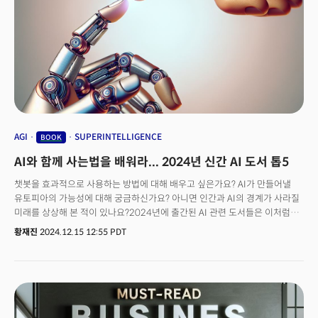
곳에 달하는 월마트와 자회사 샘스클럽 오프라인 매장을 활용한 온라인 주문,
픽업 서비스를 통화 아마존과 차별화에 나선 것이 주효했다. 또한 월마트는
매장과 물류센터에 로봇 기술을 도입하고, 자동화를 통해 운영 효율을
극대화하며, 인공지능(AI)을 활용한 재고 관리 시스템을 구현하는 등 변화를
거듭하고 있다.월마트 성장은 단순히 한 기업의 성공을 의미하지 않는다.
전통적인 방식의 수익 모델을 가진 기업이 변화의 흐름을 읽고, 자사의 강점과
혁신을 접목해 새로운 기회를 찾아 나가는 과정을 보여준다. 우리 기업들이
주목해야 할 롤모델이 되고 있다. 성공적인 혁신의 배경엔 더그 맥밀런 CEO의
리더십이 있다. 월마트의 수장이 된 지 10년이나 흐른 지금까지 그의 리더십이
여전히 주목받고 있다는 점도 기억할 필요가있다. 맥밀런 CEO는 매년 말
AGI
SUPERINTELLIGENCE
BOOK
자신이 읽은 도서 목록을 공유한다. 월마트 혁신과 성장을 이끈 리더십의
AI와 함께 사는법을 배워라... 2024년 신간 AI 도서 톱5
근간이 된 책을 소개한다. 월마트가 새로운 먹거리를 찾고, 혁신을 도입할 수
있었던 비결을 읽어낼 수 있을 것이다.
챗봇을 효과적으로 사용하는 방법에 대해 배우고 싶은가요? AI가 만들어낼
유토피아의 가능성에 대해 궁금하신가요? 아니면 인간과 AI의 경계가 사라질
미래를 상상해 본 적이 있나요?2024년에 출간된 AI 관련 도서들은 이처럼
복잡하고 흥미로운 질문들에 대한 통찰과 답을 제공한다. 독자들에게 AI
황재진
2024.12.15 12:55 PDT
기술의 현재와 미래를 폭넓게 이해할 수 있는 기회를 제공하는 이번 해의 AI
도서들은 단순히 기술을 설명하는 데 그치지 않고, 인공지능이 인간의 삶과
사회에 미칠 영향, 그리고 우리가 기술과 공존하는 방식을 재정의하는
방향으로 나아간다.“특이점이 온다”의 저자인 레이 커즈와일의 기술 발전에
대한 예측은 수십 년 동안 사람들을 흥미롭게 하면서도 불안하게 만들었다.
76세의 그는 최근에도 "2030년대에 AGI(인공지능이 인간 수준의 지능에