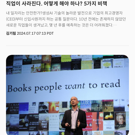
직업이 사라진다. 어떻게 해야 하나? 5가지 비책
내 일자리는 안전한가?생성AI 기술의 놀라운 발전으로 기업의 최고경영자
(CEO)부터 신입사원까지 하는 공통 질문이다. 10년 전에는 존재하지 않았던
새로운 직업들이 생겨났고, 몇 년 후를 예측하는 것은 더 어려워졌다.
세계경제포럼(WEF, The World Economic Forum)의 '직업의 미래'
김기림
2024.07.17 07:13 PDT
보고서에 따르면, 2025년까지 8500만 개의 일자리가 기계로 대체되고
9700만 개의 새로운 일자리가 생길 것으로 예측된다.고용 시장 불안정성으로
인해 '평생 교육'의 중요성도 커졌다. 맥킨지 글로벌 연구소의 연구에 따르면,
2030년까지 전 세계 노동자의 약 3분의 1은 새로운 직업 기술을 습득해야
한다. 노동자(육체 및 지식)의 50%는 재교육이 필요하다. 불확실한 미래의
업무 환경에 대비하기 위해서는 지속적인 학습과 자기 개발이 필수적이라는
의미다. 학교에서 배우는 내용의 유효기간이 짧아졌고 학습 자원은 더욱
상품화됐다. 딜로이트는 기술 분야에서 습득한 지식의 반감기는 약
2.5년이라고 조사했다.새로운 경제 환경에서 뒤쳐지지 않으려면 변화에
적응하고, 열린 마음을 갖고, 다양한 상황에 유연하게 대처하는 능력을 키우는
것이 중요하다. 더밀크가 변화할 미래의 업무 환경에 대비할 수 있는 책 5권을
추천한다.