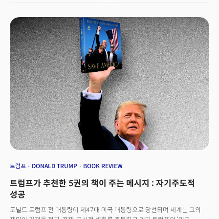
뛰는 리더일지라도, 인간 중심의 리더십과 핵심 가치를 이해하고 실천하지
않으면 진정한 성과를 이루기 힘들다. 더밀크는 2025년을 앞두고 가트너
(Gartner)가 선정한 비즈니스 필독서 목록 9권을 소개한다. '테크놀로지의 덫'
'아날로그' '불행피하기 기술' '아메리칸 프로메테우스' '스케일 스토리를
전달하는 방법' '큰 일이 어떻게 이루어지는가' '규칙 없음' '후회의 재발견' 등
9권의 책은 변화와 혁신의 시대를 맞이하는 리더들에게 중요한 통찰을
제공한다. 이 도서들은 기술 혁신과 인간 중심의 리더십이 어떻게 상호
보완적으로 작용하며, 이를 통해 리더들이 더욱 효과적으로 변화를 관리하고
조직을 이끌 수 있는지 보여주며 다음과 같은 특징을 보여주고 있다. 기술
발전과 스토리텔링의 융합:혁신적 기술을 비즈니스에 적용하는 동시에,
고객과 조직 구성원에게 그 가치를 효과적으로 전달하는 방법을 제시한다.
리더십과 변화 관리의 통찰:리더가 변화의 중심에서 어떤 태도로 조직과
시장을 이끌어야 하는지 구체적으로 탐구한다. 전문성과 개인적 삶의 연결:
리더십과 개인적인 성장의 상호 연결성을 강조하며, 두 영역의 균형 잡힌
발전을 돕는 실질적인 지침을 제공한다. 이 필독서 목록은 기술 혁신, 비즈니스
전략, 인간 중심의 리더십 등 다양한 주제를 다루며, 오늘날 리더들이 직면한
복잡한 문제를 해결할 수 있는 도구와 아이디어를 제공한다. 변화의 중심에서
트럼프
DONALD TRUMP
BOOK REVIEW
방향을 제시하고자 하는 리더라면, 이 도서들이 제공하는 깊은 통찰과 실천적
트럼프가 추천한 5권의 책이 주는 메시지 : 자기주도적
교훈을 통해 리더십의 새로운 지평을 열 수 있을 것이다.
성공
도널드 트럼프 전 대통령이 제47대 미국 대통령으로 당선되며 세계는 그의