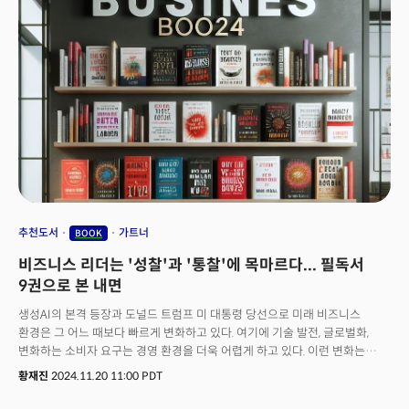
도달한 상태)를 달성하게 되면, 우리는 이 지능을 실제로 우리와 융합하게 될
것입니다." 라는 놀라운 말을 조금의 망설임도 없이 단언했다. 그는 이어 “이
지능은 실제로 여러분의 마음속에 존재하게 될 것이다. 2030년대 말이면
지금 모두가 휴대폰을 사용하듯, 누구나 이것을 활용하게 될 것이다”라고
말했다. 잠시 후에 소개할 그의 최신작 “특이점이 더 가까워졌다”에서 이러한
아이디어와 그 밖의 여러 주제를 상세히 탐구한다. 이번에 소개하는 2024년
출간된 AI 도서 5선은 실용적인 가이드북부터 철학적 탐구서까지 다양한
주제를 다룬 이 책들은 기술 혁신 속도를 따라잡고자 하는 독자들에게
필수적인 읽을거리를 제시한다. AI가 가져올 변화의 중심에서, 이 도서들은
단순한 정보 제공을 넘어 AI와 인간의 관계에 대한 새로운 시각을 보여준다.
테크 전문 언론사 '디인포메이션(The Information)’의 AI 담당 기자 로켓
드류는 수십 명의 AI 창업자, 투자자, 그리고 기업 경영진들에게 추천 도서를
묻고 직접 읽으며, 이 중 주목할 만한 책들을 다음과 같이 정리했다.
추천도서
가트너
BOOK
커즈와일의 책은 다소 이론적인 면에 치중한 반면, 에단 몰릭의 ‘공동 지능’과
비즈니스 리더는 '성찰'과 '통찰'에 목마르다... 필독서
같은 도서는 AI를 실질적으로 활용하는 데 유용한 조언을 제공한다.
9권으로 본 내면
생성AI의 본격 등장과 도널드 트럼프 미 대통령 당선으로 미래 비즈니스
환경은 그 어느 때보다 빠르게 변화하고 있다. 여기에 기술 발전, 글로벌화,
변화하는 소비자 요구는 경영 환경을 더욱 어렵게 하고 있다. 이런 변화는
기업들에게 도전과 기회를 동시에 제공하며, 지속적인 혁신이 생존과 성장을
황재진
2024.11.20 11:00 PDT
위한 필수 조건이 되고 있다. 그러나 단순히 기술적 혁신만으로는 현대
비즈니스에서 성공하기 어려운 시대가 됐음이 분명하다. 기술의 최전선에서