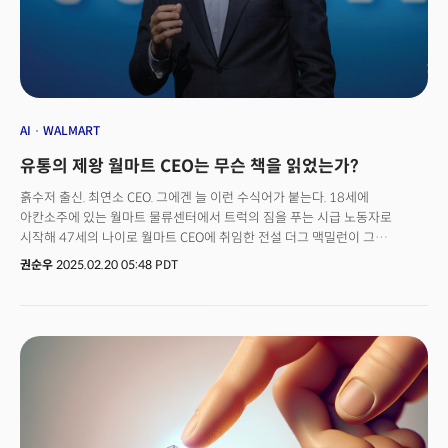
AI
WALMART
유통의 제왕 월마트 CEO는 무슨 책을 읽었는가?
흙수저 출신. 최연소 CEO. 그에겐 늘 이런 수식어가 붙는다. 18세에
아칸소주에 있는 월마트 물류센터에서 트럭의 짐을 푸는 시급 노동자로
시작해 47세의 나이로 월마트 CEO에 취임한 전설 더그 맥밀런이 그
주인공이다. 월마트는 최근 다시 주목받고 있다. 한때 아마존과 같은 온라인
권순우
2025.02.20 05:48 PDT
쇼핑의 대세에 밀려 전통적인 대형 매장이 뒤처질 것이라는 우려를 샀지만,
공격적인 투자와 혁신, 전략적 다변화를 통해 여전히 미국 유통업계의 선두
자리를 지키고 있다.'월마트는 저가'라는 이미지에서 벗어나 모든
소득계층에서 시장 점유율을 확대하고 있다. 지난 17일 월스트리트저널
(WSJ) 보도에 따르면 코스트코와 아마존에 밀렸던 월마트는 지난해 주가가
72%나 오르면서 상승곡선을 타고 있다. 이는 고급 식료품과 프리미엄
브랜드를 출시하면서 고소득층에까지 고객층을 넓히는데 성공했고, 온라인
사업에 꾸준히 투자하면서 매출 점유율을 다변화했기 때문이다. 현재
월마트의 온라인 매출은 전체 매출의 16%를 차지한다. 미국 내 약 5000여