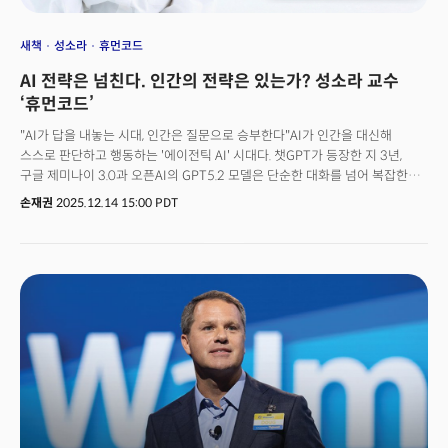
새책
성소라
휴먼코드
AI 전략은 넘친다. 인간의 전략은 있는가? 성소라 교수
‘휴먼코드’
"AI가 답을 내놓는 시대, 인간은 질문으로 승부한다"AI가 인간을 대신해
스스로 판단하고 행동하는 '에이전틱 AI' 시대다. 챗GPT가 등장한 지 3년,
구글 제미나이 3.0과 오픈AI의 GPT5.2 모델은 단순한 대화를 넘어 복잡한
업무를 자율적으로 수행하는 단계에 진입했다. 이 전환점에서 성소라 전
손재권
2025.12.14 15:00 PDT
워싱턴대학교 경영대학 교수가 AI 시대, 인간과 인간 조직의 전략을 제시한
화제의 신작, '휴먼코드'를 출간했다. 성 교수가 '휴먼 코드'를 통해 던지는
질문은 명확하다. AI 활용법(How-to)을 넘어, "인간만의 전략은
무엇인가?"라는 것이다.더밀크는 성소라 교수와의 심층 대담을 통해 AI 시대
인간 경쟁력의 본질을 탐색했다. 그가 제시하는 '휴먼 코드'는 단순한 생존
전략이 아니라, 기술이 사회의 규칙을 다시 쓰는 시대에 인간이 어떻게
주체성을 유지할 것인가에 대한 근본적 성찰이다.👉 『휴먼 코드: AI 시대,
인간으로 살아남는 법』 저자: 성소라 출판사: 더스퀘어