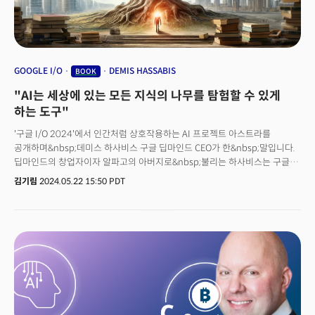
GOOGLE I/O
DEMIS HASSABIS
BOOK
"AI는 세상에 있는 모든 지식의 나무를 탐험할 수 있게
하는 도구"
'구글 I/O 2024'에서 인간처럼 상호작용하는 AI 프로젝트 아스트라를
공개하며&nbsp;데미스 하사비스 구글 딥마인드 CEO가 한&nbsp;말입니다.
딥마인드의 창업자이자 알파고의 아버지로&nbsp;불리는 하사비스는 구글
AI를 이끄는 리더입니다.&nbsp;프로젝트 아스트라는 사람을 대신해 거의
김기림
2024.05.22 15:50 PDT
모든 일을 해낼 수 있는, 사람만큼 똑똑한 비서를 만들겠다는 구글의 비전이
함축된 프로젝트입니다. 실제 기억력과 시각, 텍스트 정보를 모두 활용하는
높은 수준의 추론 능력을 가지고 있습니다.AI 업계에서는 하사비스가 최초로
구글 I/O 무대에 등장했다는 점, '인류'라는 대의를 앞세우며 인상 깊은 AI
에이전트를 공개했다는&nbsp;점에서 그가 진정한 AI 분야 리더로 도약할
&nbsp;것이란 관측도 나옵니다. 특히 배우 스칼렛 요한슨&nbsp;목소리 도용
논란, 사내 안전팀 해체 등으로 오픈AI를 이끄는 샘 알트만의 리더십이
흔들리면서 하사비스가 더욱 부각되고 있습니다. 하사비스 CEO는 과거
테드에서 "세상에 존재하는 모든 지식을 지식의 나무라고 한다면&nbsp;