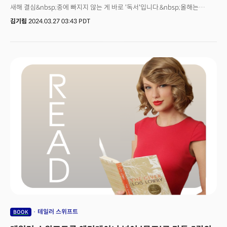
새해 결심&nbsp;중에 빠지지 않는 게 바로 '독서'입니다.&nbsp;올해는
독서를 하기로 마음먹은 젊은 친구들이 많은 것 같은데요.&nbsp;최근 영국의
김기림
2024.03.27 03:43 PDT
가디언지에는 '독서는 정말 섹시하다: 실물 책들과 도서관들을 찾는
Z세대!'라는 제목의 기사가 실려 화제가 됐습니다.&nbsp;Z세대는 짧은
영상을 선호하고, 긴 글은 읽기 힘들어한다는 오명을 쓰고 있었던 걸까요?
&nbsp;기사에 따르면 유명한 모델이지 인플루언서인 켄달 제너, 카이아 거비
등은 책 읽는 모습을 SNS에 올리고 좋아하는 책을 공유하며 새로운 작가를
소개하는 ‘북클럽' 플랫폼까지 만들었다고 합니다.&nbsp;영국 1020세대는
E북보다 실물 책을 좋아하고 도서관에 가는 것을 즐긴다고 하는데요. 실제
지난해 6억 6900만 권의 실물 책이 판매돼 역대 최고치를
기록했습니다.&nbsp;텍스트에 대한 Z세대의 관심이 높아진 걸까요?
한국에서도 네이버 블로그처럼 긴 글을 쓸 수 있는 플랫폼이 다시 인기를 얻고
있습니다.&nbsp;많은 성공한 글로벌 CEO들의 어린시절 취미도
독서였습니다.&nbsp;더밀크는 CEO 포커스 레터를 통해 일론 머스크, 바비
케네디, 빌 게이츠부터 워렌 버핏까지 한 시대를 풍미한 리더들에게 자양분이
되어준 필독서들을 소개해왔는데요.&nbsp;이들은 저마다의 불완전함을
채우고, 목표를 향해 나아가는 고독한 여정의 동반자로 '책'을 선택했습니다.
분초를 다투며 빠르게 변화하는 세상에서 독서는 변치않는 것들의 가치를
알려주는 올곧은 등대인지도 모르겠습니다.마음에 드는 책을 아직 발견하지
&nbsp;못하셨다면 CEO 포커스 레터의 책 소개 코너를 유심히 봐주세요!
<CEO 포커스> 18호에서는 AI, 생산 현장 지휘자로... 기술 피라미드를
테일러 스위프트
BOOK
정복하라, "위대함은 좌절&nbsp;겪어본 똑똑한 사람들에게 나온다",