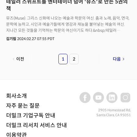
테일러 스위프트를 엔터테이너 넘어 '뮤즈'로 만든 5권의
혁신가의 딜레마를 뛰어넘다... 젠슨 황 CEO 추천도서 4권을 소개합니다.
책
뮤즈(Muse). 그리스 신화에 나오는 예술과 학문의 여신. 춤과 노래, 음악, 연극,
문학에 능하고, 시인과 예술가들에게 영감과 재능을 불어넣는 예술의 여신.
지나간 모든 것들을 기억하는 학문의 여신이기도 하다.&nbsp;테일러
스위프트. 그는 네슈빌의 컨트리송 가수에서 명실상부한 21세기 최고의
김기림
2024.02.27 07:55 PDT
'뮤즈'다. 타임지는 2023년 '올해의 인물'로 팝스타 테일러 스위프트를
선정했다. 타임지는 스위프트가 "양분된 세계를 넘어 희망의 원천이 되는
방법을 찾았다"며 선정 이유를 밝혔다. 연예인이 자신의 본업으로 타임의
이전
1
2
다음
올해의 인물에 선정된 것은 스위프트가 처음이다.&nbsp;스위프트노믹스
(Swiftnomics). 걸어 다니는 대기업, 미스 아메리카나. 모두 스위프트를
칭하는 말이다. 특히 미스 아메리카나는 7집 'Lover'의 수록곡 'Miss
Americana & The Heartbreak Prince'에서 따온 말로 테일러 스위프트
본인을 뜻한다. 2020년 넷플릭스에서 방영한 스위프트에 관한 다큐멘터리
영화 제목이기도 하다. 2023년에 이어 2024년도 테일러 스위프트의 해가
회사소개
되고 있다. 올해 초 열린 미국 그래미 시상식에서 스위프트는 최고 영예인
'올해의 앨범상'을 네 번씩이나 수상하며 역대 최다 수상자가 됐다.스위프트는
자주 묻는 질문
지난해 3월부터 시작된 '디 에라스 투어(The Eras Tour)'를 통해 미국에서만
2905 Homestead Rd,
더밀크 기업구독 안내
Santa Clara, CA 95051
20개의 도시에서 총 53회 공연을 성황리에 마쳤다. 이렇게 벌어들인 수익만
10억 달러(약 1조 2944억원)로 역대 최고 수익이다. 이로 인한 경제적 효과는
더밀크 리서치 서비스 안내
13조원에 달하며, 투어는 아직 진행 중이다.&nbsp;오는 3월 스위프트는
동남아시아 지역에서 유일하게 싱가포르를 방문한다. 싱가포르는 벌써
이용약관