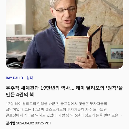
폭발적으로 늘어났다. 이후 마크는 클라우드 기업인 라우드 클라우드(Loud
Cloud)를 창업했으며, 벤 호로위츠(Ben Horowitz)와 함께 엔터프라이즈
고객을 대상으로 서버 및 네트워크 관리용 제품을 제공하는 옵스웨어
(Opsware)를 공동 창업했다. 이 둘은 2007년 옵스웨어를 휴렛팩커트에
16억달러(약 2조 2064억원)에 매각한 뒤 앤드리센 호로위츠(a16z)를 설립,
VC업계에 본격적으로 발을 들였다. 안드리센 호로위츠(Andreessen
Horowitz)는 2023년 기준 운용자산 규모만 350억달러(약 47조 5000억원)
에 달하는 세계에서 가장 큰 벤처투자자 중 하나로 성장했다. 지금까지
680개가 넘는 회사에 투자했다. 주요 포트폴리오로는 페이스북, 깃허브,
인스타그램, 핀터레스트, 트위터, 슬랙, 에어비앤비 등이 있다. 인터넷 시대가
열리자마자 대문 역할을 하는 '웹브라우저'를 개발, 웹 시대를 평정했다고
한다면 2000년대 후반부터 본격 등장한 인터넷 2.0 시대에 재빠르게
페이스북 등 소셜미디어와 에어비앤비 등 소위 공유경제 기업에 초기 투자, 큰
성공을 거뒀다. 이후 2010년대 들어 웹3 또는 탈중앙 인터넷으로 불리는
RAY DALIO
원칙
블록체인 기반 인터넷에도 선도적으로 투자, 코인베이스 등을 굴지의
우주적 세계관과 19만년의 역사... 레이 달리오의 '원칙'을
기업으로 키워냈다. 특히 a16z의 마크 안드리센은 2000년대 초반 인터넷 1.0
시대 부터 2010년대 2.0, 2020년대 초반 웹3 까지 '인터넷' 서비스
만든 4권의 책
슈퍼사이클의 선구자 역할을 했으며 스스로 슈퍼사이클을 만든 장본인이다.
12살 레이 달리오의 인생을 바꾼 건 골프장에서 엿들은 투자자들의
특히 마트 안드리센은 지난 2011년 유명한 명제 "소프트웨어가 세상을 집어
잡담이었다. 그는 12살 때 월스트리트의 투자자들이 자주 드나들던
삼킬 것이다"고 선언, 큰 화제를 불러일으킨 바 있다. 그후 10년이 지난 지금,
골프장에서 캐디로 일하고 있었다. 가방 당 약 6달러 정도의 돈을 벌며 모은
세상을 집어 삼키는 주체는 소프트웨어를 넘어 AI가 됐다. 안드리센
300달러로 1972년 델타항공에 인수된 보스턴 소재 항공사 노스이스트
호로위츠는 실리콘밸리에서 가장 활발하게 의견을 내는 VC로도 유명하다.
김기림
2024.04.02 00:26 PDT
항공의 주식을 매입한다.당시 레이 달리오는 투자금의 3배에 달하는 수익을
마크와 벤은 초기부터 책과 블로그 등을 통해 사람들과 소통하는 것을