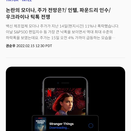
논란의 모더나, 주가 전망은?/ 인텔, 파운드리 인수/
우크라이나 틱톡 전쟁
백신 제조업체 모더나 주가가 지난 14일(현지시간) 11%나 폭락했습니다.
이날 S&P500 편입지수 등 가장 큰 낙폭을 보이면서 역대 최대 수준의
하락폭을 보였는데요. 주가는 15일 오전 4% 가까이 급등하는 모습을
보였지만, 전날의 낙폭을 만회하지는 못하는 모습입니다. 지난해 가장
권순우
2022.02.15 12:30 PDT
퍼포먼스가 좋았던 모더나 주가는 역대급 하락세를 보이고 있습니다. 6개월
최고치에서 70%나 주가가 급락한 건데요. 원인은 오미크론을 비롯한
코로나19 감염자 수치가 크게 줄면서 백신 수요도 감소하고 있기 때문인데요.
모더나 뿐만 아니라, 화이자, 존슨앤드존슨, 노바백스 등 백신 관련주들이 전날
모두 하락세를 보였습니다. 이런 상황에서 스테판 방셀 모더나 CEO의 행보가
시장의 주목을 받고 있습니다. 쿼츠에 따르면 방셀 CEO는 지난 11일 모더나
180만달러의 주식 1만 주를 매각했습니다. 특이한 것은 다음날 방셀 CEO의
트위터 계정이 예고 없이 사라졌다고 하는데요. 업계에서는 이를 수상하게
여기고 있다고 합니다. 여기에 모더나 CTO와 CFO 등 임원들이 잇따라 '세금
충당'을 목적으로 주식을 매각했다고 공시하면서 의심을 키우고 있습니다.
쿼츠는 이번 매각이 이전에 계획되었던 것이라면서 방셀 CEO가 보유한 전체
자산 중 작은 부분이라고 설명했는데요. 여전히 35억달러 가치의 주식
2180만 주를 소유하는 최대주주로 남아있습니다.👉 팬데믹 진짜 끝날까?
백신 수요 감소에 따른 백신주들의 하락세는 팬데믹 종식이 가까워지고 있는