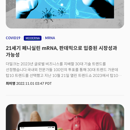
5살 난 두 딸은 다행히 음성이었다. 그는 “백신을 3차까지 맞았는데, 이젠 감기
수준으로 지나가는 것 같다”라고 말했다. 박 씨 역시 아직 자녀들에게 백신을
맞히지 않았다. 혹시나 모를 부작용 때문이다. 박 씨는 “많이 괜찮아졌다고들
하는데 아직 부작용이 걱정된다”며 “접종을 했다는 지인 자녀들도 있는데,
우리 아이에게 접종하는 것은 여전히 꺼려진다”라고 말했다.
COVID19
MRNA
MODERNA
21세기 페니실린 mRNA, 판데믹으로 입증된 시장성과
가능성
더밀크는 2023년 글로벌 비즈니스를 지배할 30대 기술 트렌드를
선정했습니다.국내외 전문가들 100인의 투표를 통해 30대 트렌드 가운데
탑10 트렌드를 선택했고 지난 10월 21일 열린 트렌드쇼 2023에서 탑10
트렌드를 공개해드렸습니다.오늘부터는 나머지 30대 트렌드도 차례 차례
최미영
2022.11.01 03:47 PDT
공개해드립니다.더밀크와 전문가들이 선정한 30대 트렌드 중 18위는
〈21세기 페니실린 mRNA〉입니다.