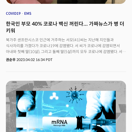
COVID19
EMS
한국인 부모 40% 코로나 백신 꺼린다... 가짜뉴스가 병 더
키워
북가주 샌프란시스코 인근에 거주하는 서모(41)씨는 지난해 지인들과
식사자리를 가졌다가 코로나19에 감염됐다. 서 씨가 코로나에 감염되면서
아내와 첫째 딸(10살), 그리고 둘째 딸(5살)까지 모두 코로나에 감염됐다. 서
씨와 아내는 백신을 접종했지만, 두 딸은 미접종 상태였다. 다행히 특별한
권순우
2023.04.02 16:34 PDT
문제없이 코로나를 이겨낸 서 씨는 앞으로도 두 딸에게 백신을 맞히지 않을
생각이다. 그는 “무엇보다 백신이 아직 안전하다는 생각이 들지 않는다”라고
이유를 설명했다. 일반 백신 개발 과정과 비교해서 코로나 백신의 개발 기간이
빨랐고, 테스트 대상이 적었기 때문에 부작용이 우려된다는 것이다. 그는
“어차피 모든 가족이 코로나19를 한 번 이겨냈기 때문에 면역이 생겼을
것으로 생각한다”며 “(자녀들에게) 코로나19 백신을 맞힐 바에는 이보다는
검증된 독감 예방주사를 맞히는 편이 나을 것”이라고 말했다. 코로나19
백신의 안전성에 대한 인식의 차이는 있다. 그러나 미국에 거주하는 일부
한인들은 여전히 어린이와 청소년을 위한 코로나19 백신에 대한 불신이 있는
것으로 나타났다. 조지아 주에 거주하는 박모 씨는 2주 전 다시 코로나에
감염됐다. 지난해 초 코로나에 걸린 후 1년 만이다. 며칠 전부터 몸 상태가 좋지
않아 병원에 가기 위해 자가키트로 검진 후 양성판정을 받았다. 남편과 9살,