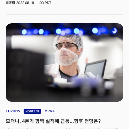
캘리포니아 거주자를 위한 이메진 패스는 13% 인상된 449달러로
경기침체 우려가 나오는 현시점에서는 어떤 기술들이 세상을 주도하게
박윤미
2022.08.18 11:00 PDT
판매됩니다.디즈니랜드는 팬데믹 동안 회원권 프로그램을 중단했습니다.
될까요?
지난해 새롭게 구성된 프로그램을 소개했는데, 2022년 5월까지 모든
이용권이 매진됐습니다. 디즈니는 성수기 가격 인상과 입장 예약제 시스템을
통해 사람들이 몰리는 현상을 통제하려 했지만, 디즈니랜드 테마파크에 대한
수요는 끊이지 않자 가격 인상을 하게 된 것입니다.👉 너무 비싸, 팬데믹
전으로 돌아갈래3분기(4월~6월) 월트 디즈니 매출액이 전년 동기 대비 26%
증가한 215달러, 테마파크 매출액만 보면 전년 동기 대비 104% 증가한 54억
2000만달러입니다. 팬데믹 이후에도 디즈니 서비스에 대한 수요가 지속되자
월트 디즈니 측은 디즈니+ 스트리밍 서비스 구독료를 7.99달러에서
10.99달러로 인상한 것에 이어 이번에는 디즈니랜드 테마파크까지 가격을
올렸습니다.밥 채팩 디즈니 CEO는 “우리는 수요를 읽는다. 모두 소비자에게
달렸다. 소비자 수요가 계속되면 우리는 그에 따라 조치를 취할 것이다”라며
디즈니 테마파크 이용권 가격을 인상할 것을 예고한 바 있습니다.한편, 디즈니
팬들은 패스 가격 인상뿐만 아니라 지니 플러스(놀이기구 예약하)와 같은
서비스도 유료가 돼 실망하고 있습니다. 그렇다고 돈이 있다고 또 모두 입장할
수 있는 것도 아닙니다. 코로나 팬데믹 기점으로 대부분의 테마파크는 인원을
제한하기 위해 예약제로 바뀌었습니다. 사람들은 테마파크 입장 예약할 필요
없고 패스트패스가 모두에게 무료였던 팬데믹 이전으로 돌아가고 싶어 하고
있습니다.
COVID19
MRNA
MODERNA
모더나, 4분기 깜짝 실적에 급등...향후 전망은?