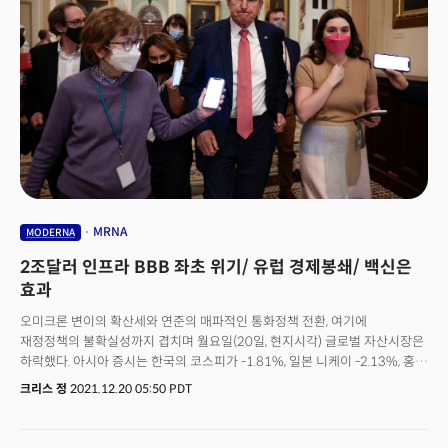
MRNA
MODERNA
2조달러 인프라 BBB 좌초 위기/ 유럽 경제봉쇄/ 백신은
효과
오미크론 변이의 확산세와 연준의 매파적인 통화정책 전환, 여기에
재정정책의 불확실성까지 겹치며 월요일(20일, 현지시각) 글로벌 자산시장은
하락했다. 아시아 증시는 한국의 코스피가 -1.81%, 일본 니케이 -2.13%, 홍콩
항셍지수가 -1.93%로 큰 폭의 하락세를 기록했다. 한국은 미국의
크리스 정
2021.12.20 05:50 PDT
사회지출법안 통과 실패와 오미크론 변이의 글로벌 확산세에 대한 우려로
낙폭을 확대했다. 중국은 인민은행이 기준금리라 할 수 있는 LPR금리
(대출우대금리)를 20개월만에 인하, 경기 부양에 대한 의지를 보였으나 인하