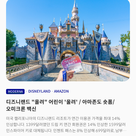
새로운 부가 형성됐다고 지적했습니다. 억만장자들의 사업은 크게 7가지
카테고리로 나뉘었는데요. 사회적 거리두기 조치로 인한 라이프스타일 변화가
큰 역할을 했습니다. 억만장자의 절반 이상이 재택 습관, 원격 근무,
전자상거래와 관련이 있는 것으로 조사됐고, 3분의 1은 백신에서
인공호흡기에 이르는 제약 및 의료업계와 연결되어 있는 것으로
나타났습니다. 58명의 코로나19 억만장자 중 26명은 아시아 국적이었고,
18명은 미국과 캐나다 국적, 그리고 10명은 유럽 국적을 갖고 있었습니다. 👉
엔데믹 되자 자산 80% 이상 급감그러나 코로나19로 혜택을 본 억만장자들의
부는 최근 급격하게 감소하는 모습을 보였는데요. 평균 순자산은 팬데믹
이전과 비교해 상당히 증가했지만, 이익은 최고점에서 평균 58%나
급감했습니다. 예를 들어 코로나19 백신을 개발한 스테판 밴슬 모더나 CEO의
자산은 팬데믹 기간 중 150억달러에 달했으나 9월 30일 현재 75%나 급감한
37억달러를 기록했습니다. 또 줌 창업자인 에릭 유안 CEO의 자산도 최고점인
286억달러에서 84% 줄어든 46억달러로 나타났습니다. 쿠팡의 김범석
창업자 순자산도 89억달러에서 현재 30억달러로, 어니 가르시아 카바나 공동
DISNEYLAND
AMAZON
MODERNA
창업자의 자산도 218억달러에서 82% 감소한 40억달러로 줄어들었습니다.
디즈니랜드 "올려" 어린이 '울려' / 아마존도 숏폼/
이런 상황에 대해 페이지 위멧 노스캐롤라이나대 교수는 "백신 개발자들이
해낸 일에 대한 파급 효과는 엄청났다. 보상은 당연하다"라고 설명했는데요.
오미크론 백신
그럼에도 불구하고 보케 캐피털 파트너스의 킴 포레스트 설립자는 "팬데믹
미국 캘리포니아의 디즈니랜드 리조트가 연간 이용권 가격을 최대 14%
수혜 기업들로 돈이 흘러들어 가는 모습은 마치 20년 전 닷컴 버블을 보는 것
인상합니다. 1399달러였던 드림 키 연간 회원권은 14% 인상한 1599달러
같았다"면서 "혁신 기업들이 꼭 필요한 기술들로 틈새를 채웠지만, 이런
인스파이어 키로 대체됩니다. 인첸트 패스는 8% 인상해 699달러로, 남부
기술들이 장기적으로 필요한 것은 아니었다"라고 해석했습니다. 엔데믹과