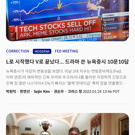
CORRECTION
FED MEETING
MODERNA
L로 시작했다 V로 끝났다... 드라마 쓴 뉴욕증시 10문10답
뉴욕증시가 극강의 변동성을 보였다. 이날 3대 지수는 연방준비제도(Fed,
이하 연준)의 매파적인 긴축 우려와 우크라이나를 둘러싼 지정학적 긴장으로
인해 장 중반 나스닥이4.5%가 빠지는 '블랙 먼데이급' 폭락 장을 연출했으나
장 마감 1시간을 앞두고 급상승, 극적으로 플러스 마감했다. 연준의 기준금리
박원익
·
한연선
·
Sejin Kim
·
권순우
·
크리스 정
2022.01.24 13:46 PDT
인상이 본격화하면서 투자자들의 심리가 위축된데다, 러시아와 우크라이나를
둘러싼 전쟁 위험, 그리고 주요 빅테크 기업 실적발표 등이 매도세에 기름을
부었다. 그러나 장 중간 과도한 매수세 우려로 주가가 다시 반등하면서
상승마감을 이끌어냈다. 롤러코스터를 탄 현 미국 주식시장에 대한 분석과
향후 전망을 10문 10답으로 정리했다.