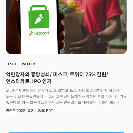
TESLA
TWITTER
억만장자의 흥망성쇠/ 머스크, 트위터 75% 감원/
인스타카트, IPO 연기
코로나19 팬데믹은 인류가 살고, 일하고, 놀고, 자녀를 교육하는 방식까지
모든 것을 바꿔놓았습니다. 그리고 특정인들에게는 엄청난 부를 가져다주기도
했는데요. 최근 블룸버그가 흥미로운 연구결과를 내놨습니다. 화상 회의
기능을 갖춘 '줌', 온라인 중고차 거래 플랫폼 '카바나', 그리고 코로나 백신을
권순우
2022.10.21 12:40 PDT
만든 '모더나' 등 팬데믹의 틈새에 꼭 필요한 혁신 기술을 갖춘 기업들이 속속
등장했고, 이를 기반으로 신흥 거부들이 생겨났는데요. 블룸버그는 스테판
밴슬 모더나 CEO, 에릭 유안 줌 비디오 커뮤니케이션 CEO 등이 58명의
억만장자 대열에 합류했다고 보도했습니다. 블룸버그는 전염병의 정점에서