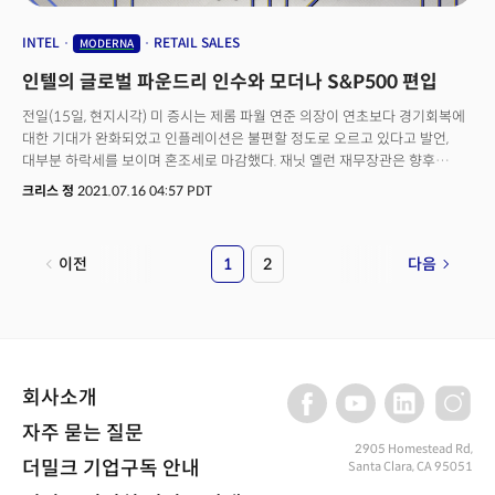
411.89달러에 거래를 마쳤다.이밖에 페이스북, 애플, 아마존, 구글, 테슬라 등
이른바 ‘FAANG’ 주식들도 1% 이상 상승세를 보였다. 특히 지난 주말 AI
INTEL
RETAIL SALES
MODERNA
데이에서 로봇 산업 진출을 선언한 테슬라는 자율주행 기술 호평에 힘입어
인텔의 글로벌 파운드리 인수와 모더나 S&P500 편입
3.83% 상승, 700달러 선을 회복했다.펀드스트랫의 톰리 창업자는 이날
CNBC 클로징 벨에 출연, “연준의 테이퍼링에 대한 시장의 후퇴는 장기
전일(15일, 현지시각) 미 증시는 제롬 파월 연준 의장이 연초보다 경기회복에
투자자들에게는 오히려 매수의 기회를 제공한다”고 분석했다.한편, 유럽
대한 기대가 완화되었고 인플레이션은 불편할 정도로 오르고 있다고 발언,
주요국의 증시도 연준의 테이퍼링 속도 조절에 대한 기대감으로 23일
대부분 하락세를 보이며 혼조세로 마감했다. 재닛 옐런 재무장관은 향후
(현지시각) 일제히 상승 마감했다. 영국 런던의 FTSE 100지수는 0.30% 오른
몇개월 동안 급격한 인플레이션이 지속될 가능성을 보았으며 특히 전년대비
크리스 정
2021.07.16 04:57 PDT
7109.02를 기록했고, 독일 프랑크푸르트 증시의 DAX30 지수는 전 거래일
15% 수준으로 급등하는 주택시장에 우려를 나타냈다. 파월 의장은 그럼에도
대비 0.28% 오른 1만 5852.79로 거래를 마쳤다.
불구하고 여전히 완화적인 통화정책을 옹호, 최근 뉴질랜드를 비롯해
캐나다와 영국의 중앙은행이 물가상승에 대응해 매파적인 태도를 취하는 다른
이전
1
2
다음
중앙은행들과의 격차를 키우고 있다. 한편 전일 실적을 발표한 대만의 반도체
업체인 TSMC(TSM)는 자동차 업체에 대한 반도체 공급이 앞으로 몇 주 안에
빠르게 증가할 것으로 전망, 반도체 부족 현상이 완화될 가능성을 시사했다.
다만 향후 공급을 늘리기 위한 투자로 인해 예상보다 낮은 마진과 가이던스로
주가는 5%가량 급락했다. 반면 세계 최대의 반도체 업체인 인텔(INTC)은 칩
제조업체인 글로벌파운드리를 사상 최대 수준인 300억 달러에 인수하는
회사소개
계획을 추진하고 있는 WSJ의 보도에 강세를 보이고 있다. 최근 미국에 상장한
중국 최대의 차량 공유업체인 디디추싱(DIDI)은 중국의 사이버 보안 당국이
자주 묻는 질문
국가 안보 조사의 일환으로 본사를 방문했다는 소식에 7%가량 급락했다. 미
2905 Homestead Rd,
더밀크 기업구독 안내
Santa Clara, CA 95051
국채금리는 10년물이 목요일 1.29%에서 1.32%로 상승, 강세를 보였으며
국제유가는 OPEC+ 합의에 대한 불확실성으로 4월 이후 가장 큰 하락세를