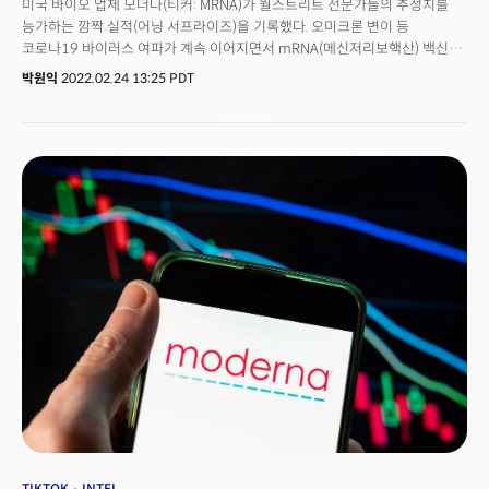
미국 바이오 업체 모더나(티커: MRNA)가 월스트리트 전문가들의 추정치를
능가하는 깜짝 실적(어닝 서프라이즈)을 기록했다. 오미크론 변이 등
코로나19 바이러스 여파가 계속 이어지면서 mRNA(메신저리보핵산) 백신
매출이 증가했다.모더나는 24일 2021년 4분기 매출이 72억1100만달러(약
박원익
2022.02.24 13:25 PDT
8조6800억원)를 기록했다고 밝혔다. 전년 동기(5억7100만달러, 약
6800억원) 대비 13배가량 급증한 수치다. 월가 추정치(67억9000만달러, 약
8조1800억원)도 웃돌았다. 같은 기간 주당순이익(EPS) 역시 11.29달러를
기록하며 시장 추정치(9.90달러)를 넘었다.호실적에 모더나 주가는 전일 대비
15.1% 오른 156.23달러에 마감했다. 30억달러 규모 자사주 매입 계획을
밝힌 것도 주가 상승에 영향을 줬다.스테판 방셀(Stéphane Bancel) 모더나
최고경영자(CEO)는 “모더나 코로나 백신(상품명: Spikevax)은 현재 전 세계
70개국 이상에서 승인을 받아 수억 명의 사람들을 보호하고 있다”며
“2021년 8억700만 도즈(1회 접종분)를 배포했고, 25%는 저소득 및 중간
소득 국가에 전달됐다”고 설명했다.그는 이어 “(코로나 백신 외) 현재 44개
의약품을 개발 중”이라며 “업계 최고의 mRNA 파이프라인(신약 후보 물질)을
계속 확장, 발전시키고 있다. 2022년 말에는 희귀 유전 질환 및 종양학 분야
치료제의 임상 결과를 얻을 수 있을 것”이라고 했다.
TIKTOK
INTEL