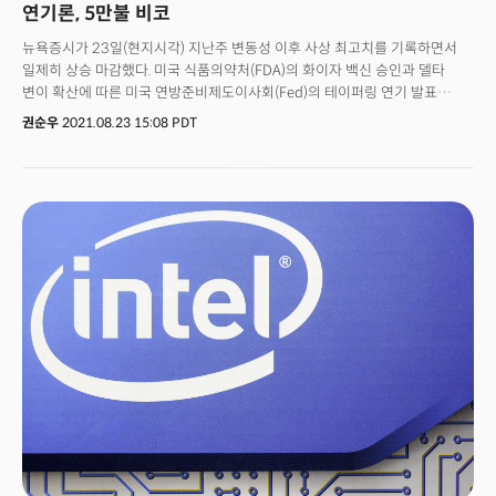
연기론, 5만불 비코
뉴욕증시가 23일(현지시각) 지난주 변동성 이후 사상 최고치를 기록하면서
일제히 상승 마감했다. 미국 식품의약처(FDA)의 화이자 백신 승인과 델타
변이 확산에 따른 미국 연방준비제도이사회(Fed)의 테이퍼링 연기 발표
가능성이 시장에 호재로 작용했다. 비트코인 가격도 오름세를 보이면서 5만
권순우
2021.08.23 15:08 PDT
달러까지 치솟았다.이날 뉴욕증권거래소(NYSE)에서 다우존스
산업평균지수는 전장대비 215.63포인트(0.61%) 오른 3만5335.71로
마감했다. 장중한 때 최고치를 경신한 스탠더드앤드푸어스(S&P) 500지수는
전날보다 37.84포인트(0.85%) 오른 4479.51로 장을 마쳤다. 기술주 중심의
나스닥지수는 227.99포인트(1.55%) 오른 1만4942.65를 기록, 올해 들어
28번째로 최고치를 경신하면서 장을 마감했다.델타 변이 바이러스가 시장에
호재로 작용했다. 오는 27일 연준의 잭슨홀 미팅에서 변이 확산에 따른
‘테이퍼링 연기’ 가능성이 제기되면서 시장에 긍정적인 영향을 미쳤다.에너지
업종이 상승세를 주도했다. 국제유가가 대폭 반등하면서 셰브론(디커: CVX)이
2.58% 오른 96.73달러를 기록한 데 이어 엑손모빌, BP 등 관련 기업들이 3%
이상 오름세를 보였다. 이날 뉴욕상업거래소에서 거래된 10월물
서부텍사스산 원유(WTI) 가격은 5% 이상 급등했다.백신 관련 기업들의
주가도 큰 폭으로 올랐다. FDA 정식 승인을 받은 화이자(티커: PFE)는
전날보다 2.48% 상승한 49.93달러에 거래를 마쳤다. 암 치료제 제조사인
트릴륨 테라퓨틱스를 23억 달러에 인수하겠다는 발표도 호재로 작용했다.또
바이오엔텍(티커: BNTX)는 9.58%나 급등한 33.42달러를 기록했고, 모더나
(티커: MRNA)도 향후 FDA 정식 승인 기대 여파로 7% 이상 급등한