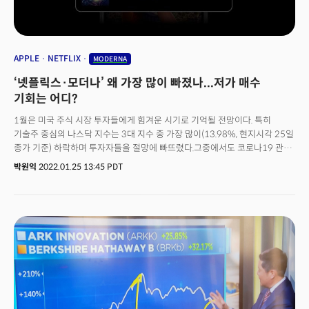
것을 의미하는 것일까요. 실제 최근 미국의 7일 평균 코로나 신규 감염자
숫자는 하루 17만 5000여 명으로 전주 대비 40% 감소했습니다. 이에 미국
당국은 지난주 파이낸셜 타임스와의 인터뷰에서 "코로나19의 전면적인
팬데믹 단계에서 벗어나고 있다"라고 분석했는데요. 개인적으로 지난 2주간
3살 막내딸을 시작으로 온 가족이 확진 판정을 받으면서 격리생활을
APPLE
NETFLIX
MODERNA
했습니다. 다행스럽게도 열이 좀 나고 몸살이 좀 나는 정도로 잘 극복했는데요.
‘넷플릭스·모더나’ 왜 가장 많이 빠졌나...저가 매수
소아과에 전화로 물어보니 전화로 문의 오는 3통 중 1통이 아이들의 코로나
확진 문의일 정도로 확산 정도가 심각했습니다. 그러나 대부분 증상이 감기나
기회는 어디?
독감과 비교해서도 심하지 않다는 의견이었는데요. 이제 코로나가 풍토병이
1월은 미국 주식 시장 투자들에게 힘겨운 시기로 기억될 전망이다. 특히
되어가는 과정에 있는 것으로 보입니다. 이런 변화에 마이크로소프트를
기술주 중심의 나스닥 지수는 3대 지수 중 가장 많이(13.98%, 현지시각 25일
비롯한 기업들도 이달 28일부터 오피스 출근 정책을 재개하는 등 포스트
종가 기준) 하락하며 투자자들을 절망에 빠뜨렸다.그중에서도 코로나19 관련
코로나에 시동을 걸고 있습니다.그럼 모더나 향후 전망은 어떨까요? 백신 수요
수혜주로 꼽혔던 기업들의 주가 하락폭이 컸다. 매출 및 시장 확대라는 꿈을
감소에 계속 주저앉게 될까요? 업계에서는 모더나가 코로나19 백신을
박원익
2022.01.25 13:45 PDT
먹고 고평가됐다가 금리 인상이라는 벽에 부딪혀 현실로 돌아온 기업들이다.
통해서만 수익을 내고 있기 때문에 코로나 사태가 점차 마무리되면 수익
미국 투자전문 매체 배런스에 따르면 올해 가장 많이 주가가 하락한 회사는
감소가 예상된다고 전망합니다. 그러나 코로나 백신을 만든 기술력과
넷플릭스(NFLX), 모더나(티커: MRNA), 엣시(티커: ETSY) 등이었다.
플랫폼을 다른 분야에 적용하고, 보유한 현금을 재투자한다면 모더나 주식은
매력적인 장기 플레이가 될 수 있다고 배런스는 분석했습니다. 실제 모더나는
암 치료를 비롯한 40여 가지 파이프라인을 통해 다각화를 위해 노력하고
있는데요. 일부 시장 전문가들은 그간 너무 올랐던 모더나 주가가 낮아지면서
저가매수의 기회가 될 수 있다는 의견도 내놓고 있습니다.