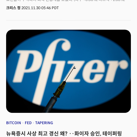
S&P500 +1.32%, 러셀2000 -0.18%)바이든 대통령이 새로운 경제봉쇄를
크리스 정
2021.11.30 05:46 PDT
고려하지 않고 있다는 발언 역시 증시에는 긍정적으로 작용했다. 지금까지
알려진 바로는 오미크론 변이의 증상이 경미하고 백신 제조사들 역시 곧 이에
대응할 수 있을 것이라 발표한 점도 증시의 회복세를 도왔다. 하지만 모더나의
최고경영자(CEO)인 스테판 방셀은 파이낸셜 타임즈와의 인터뷰에서
"오미크론 변이에 기존의 백신은 효능이 떨어질 것."이라고 발언, 투자자들의
우려를 자아냈다. 특히 그는 오미크론에 대응하는 새로운 백신 개발에
수개월이 걸릴것이라 해 글로벌 증시의 하락세를 촉발했다. 공동 설립자인
누바르 아페얀 역시 블룸버그와의 인터뷰를 통해 "오미크론의 변이 수는
놀라울 정도로 많다. 우린 이를 심각한 위협으로 받아들여야 할 것."이라
발언했다. 주요 백신 개발자인 모더나의 경고에 오미크론으로 인한 영향을
가늠하던 투자자들은 일제히 위험자산을 회피하고 안전자산으로 몰렸다.
글로벌 증시는 한국의 코스피(-2.42%)를 비롯해 유럽의 Stoxx600(-1.18%)
등 대부분의 주요지수가 하락세를 보였고 미국의 다우지수 역시 개장 전
300포인트 이상 하락 출발했다. 안전자산인 미 국채는 매수세가 급증하며
10년물 금리를 1.446%로 끌어내렸다. 연준의 향후 스탠스에 대한
불확실성이 커지며 달러 역시 급락했다. 달러 약세와 함께 인플레이션 우려가
강해지며 금은 강세로 전환했다.경제회복을 위협하는 새로운 변이의 등장으로
연준의 정책 스탠스에 대한 불확실성이 커진 가운데 오늘 시장은 제롬 파월
연준의장의 발언에 집중할 것으로 전망된다. 오늘 제롬 파월 연준의장은 상원
BITCOIN
FED
TAPERING
은행위원회의 청문회에 참석, 오미크론이 경제 회복을 늦추고 공급망의
뉴욕증시 사상 최고 경신 왜? ··화이자 승인, 테이퍼링
부진을 악화시킬 것으로 우려된다는 발언을 준비한 것으로 밝혀졌다.