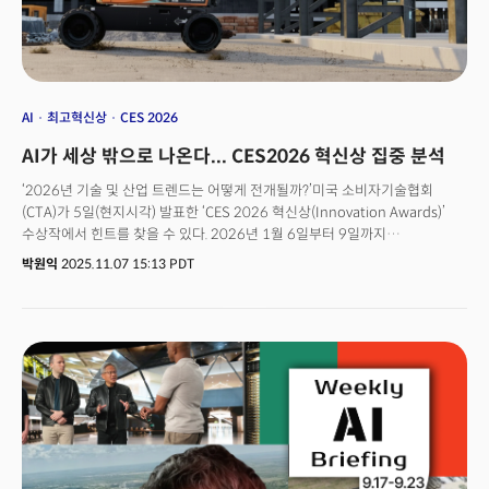
AI
최고혁신상
CES 2026
AI가 세상 밖으로 나온다... CES2026 혁신상 집중 분석
‘2026년 기술 및 산업 트렌드는 어떻게 전개될까?’미국 소비자기술협회
(CTA)가 5일(현지시각) 발표한 ‘CES 2026 혁신상(Innovation Awards)’
수상작에서 힌트를 찾을 수 있다. 2026년 1월 6일부터 9일까지
라스베이거스에서 열릴 본 행사에 앞서 전 세계 기술 트렌드의 방향을 가늠할
박원익
2025.11.07 15:13 PDT
수 있는 미리보기가 공개된 것이다.CTA에 따르면 올해 CES 혁신상에는
3600개 이상의 출품작이 접수되며 사상 최대 기록을 달성했다. 기술 혁신의
속도가 그 어느 때보다 빨라지고 있음을 보여주는 수치다. 총 36개 카테고리로
나뉘어 선정된 이번 혁신상 발표에서 드러난 핵심 트렌드는 ‘피지컬
AI(Physical AI, 물리적 AI)’로의 진화 움직임, CES의 B2B화 및 관련 기술의
부상, 한국 기업들의 역대급 선전으로 요약할 수 있다.게리 샤피로 CTA CEO는
“이번 CES 혁신상 프로그램의 기록적인 성과는 놀라운 혁신 속도를
반영한다”며 “매년 우리는 기술을 통해 현실 세계의 과제를 해결하는
기업들의 창의성과 과감한 사고에 영감을 받는다”고 했다.