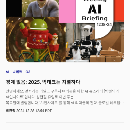
것입니다. 실제로 현장 곳곳에서 그런 트렌드를 확인할 수 있었습니다.
유니트리 외에도 중국 로봇 스타트업 ‘갤봇(Galbot)’이 개발한 휴머노이드가
전시돼 있었는데, 이 로봇은 인간의 조작 없이 카운터에서 고객의 주문을 받은
후 해당 상품을 뒤편 진열대에서 찾아 건네주는 행동이 가능했습니다. 이 회사
역시 엔비디아 칩을 사용하고 있었습니다.
AI
빅테크
O3
경계 없음: 2025, 빅테크는 치열하다
안녕하세요, 앞서가는 더밀크 구독자 여러분을 위한 AI 뉴스레터 [박원익의
AI인사이트]입니다. 성탄절 휴일로 이번 주는
목요일에 발행합니다. ‘AI인사이트’를 통해 AI 리더들의 전략, 글로벌 테크업계
최신 흐름 및 중요 시그널을 놓치지 말고 확인하세요! “특별한 한 해의
박원익
2024.12.26 12:54 PDT
환상적인 마무리였습니다.” 순다 피차이 구글 CEO는 23일(현지시각) 자신의
X 계정을 통해 “2025년에는 더 놀라운 것들이 올 것”이라며 이같이
말했습니다. 연말에 집중됐던 구글 딥마인드의 새로운 AI 모델 및 관련 제품