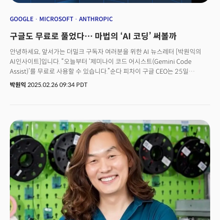
GOOGLE
MICROSOFT
ANTHROPIC
구글도 무료로 풀었다… 마법의 ‘AI 코딩’ 써볼까
안녕하세요, 앞서가는 더밀크 구독자 여러분을 위한 AI 뉴스레터 [박원익의
AI인사이트]입니다. “오늘부터 ‘제미나이 코드 어시스트(Gemini Code
Assist)’를 무료로 사용할 수 있습니다.”순다 피차이 구글 CEO는 25일
(현지시각) X(옛 트위터)에 “코딩(coding, 프로그래밍 코드 작성)을 위해 미세
박원익
2025.02.26 09:34 PDT
조정된(fine-tuned) 제미나이 2.0은 월 18만 건의 자동 ‘코드 완성(code
completions)’을 지원한다”며 이같이 밝혔습니다. 개인 개발자를 위해 AI
기반 코딩 도구를 무료로 제공한다고 밝힌 것입니다. 18만 건은 한 달에
2000건의 무료 코드 완성을 제공하는 마이크로소프트 ‘깃허브 코파일럿
(GitHub Copilot)’의 90배에 달하는 놀라운 숫자입니다. 전문 개발자뿐
아니라 누구나 AI를 활용해 코딩할 수 있는 시대가 열리고 있습니다.