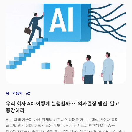
내년에는 화면이 장착된 스마트 스피커를 선보이며 구글·아마존이 선점한
스마트 홈 시장 공략에 본격 나선다. 가격 경쟁력을 확보해 보급형 시장까지
겨냥하고, 홈 보안 카메라는 향후 자동화 기능과 연계해 애플 제품 생태계를
한층 강화할 계획이다.이번 행보는 최근 부진한 사업 흐름을 반전시키기 위한
시도로 풀이된다. 애플의 최신 혁신 제품인 비전 프로(Vision Pro) 헤드셋은
판매 부진을 겪고 있으며, 아이폰 등 주력 제품의 디자인 변화도 제한적이었다.
여기에 생성형 AI 시장 주도권마저 마이크로소프트와 오픈AI 등에 내줬다는
평가가 나왔다.팀 쿡 최고경영자(CEO)는 이달 사내 전체 회의에서 “AI
분야에서 반드시 승리해야 한다”며 “머지않아 놀라운 신제품들을 보게 될
것”이라고 강조했다.애플은 이 밖에도 올해 더 얇고 재설계된 아이폰을 공개할
예정이며, 장기적으로는 스마트 안경, 폴더블 폰, 20주년 기념 아이폰, 코드명
‘N100’ 차세대 헤드셋, 맥북과 아이패드를 결합한 대형 폴더블 기기 등 미래
제품 청사진을 그리고 있다.
AI
자동화
AX
우리 회사 AX, 어떻게 실행할까… ‘의사결정 엔진’ 달고
증강하라
AI는 미래 기술이 아닌, 현재의 비즈니스 성패를 가르는 핵심 변수다. 특히
글로벌 경쟁 심화, 구조적 노동력 부족, 무서운 속도로 추격해 오는 중국
제조업이라는 삼중고에 직면한 한국 기업에 AX(AI Transformation, AI 전환)