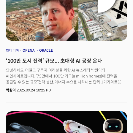
엔비디아
OPENAI
ORACLE
‘100만 도시 전력’ 규모... 초대형 AI 공장 온다
안녕하세요, 더밀크 구독자 여러분을 위한 AI 뉴스레터 박원익의
AI인사이트입니다. ‘75만에서 100만 가구(a million homes)에 전력을
공급할 수 있는 규모’전력 생산, 에너지 수요를 나타내는 단위 1기가와트(GW)
의 규모를 체감케 하는 표현입니다. AI 시대가 본격화하며 도시, 국가 단위에서
박원익
2025.09.24 10:25 PDT
사용되던 기가와트가 언급되는 일이 많아졌습니다. 막대한 규모의 전력을 AI
개발에 투입하는 AI 군비 경쟁이 가속화하고 있다는 시그널이죠. 샘
알트만 오픈AI CEO는 이런 글로벌 AI 군비 경쟁의 선두에 서 있습니다. 그는
23일(현지시각) 자신의 블로그를 통해 “매주 1기가와트의 새로운 AI
인프라를 생산할 수 있는 공장(factory)을 만드는 게 우리의 비전”이라며
“AI에 대한 접근성이 경제의 근본적인 동력이 될 것”이라고 밝혔습니다. 매주
1기가와트급 규모의 AI 데이터센터를 증설, 초대형 AI 클러스터를 구축하고