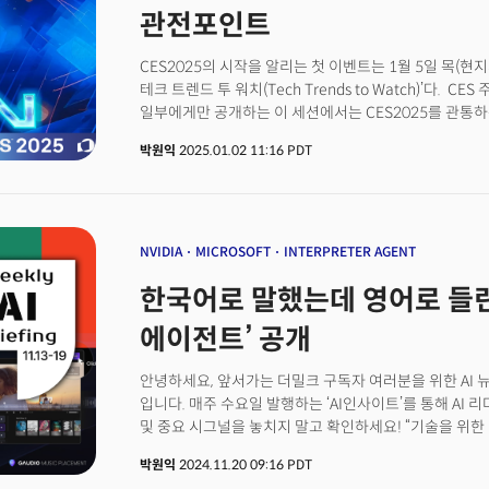
관전포인트
CES2025의 시작을 알리는 첫 이벤트는 1월 5일 목(현지
테크 트렌드 투 워치(Tech Trends to Watch)’다. C
일부에게만 공개하는 이 세션에서는 CES2025를 관통하는
진행하는 미디어 데이(Media Day)의 첫 행사로, 더밀크
박원익
2025.01.02 11:16 PDT
글로벌 주요 미디어가 해당 내용을 정리해 보도한다. 이날
라스베이거스(Unveiled Las Vegas)’ 역시 미디어에만
공개되는 제품 중 혁신상 수상작 일부를 모아 별도의 공간
행사라고 할 수 있다. 언베일드 라스베이거스에 참여하는 
개막 전 미디어의 스포트라이트를 받기도 한다. 역시 주
NVIDIA
MICROSOFT
INTERPRETER AGENT
한국어로 말했는데 영어로 들린다
에이전트’ 공개
안녕하세요, 앞서가는 더밀크 구독자 여러분을 위한 AI 
입니다. 매주 수요일 발행하는 ‘AI인사이트’를 통해 AI 
및 중요 시그널을 놓치지 말고 확인하세요! “기술을 위한
중요합니다.”사티아 나델라 마이크로소프트(이하 MS) C
박원익
2024.11.20 09:16 PDT
컨퍼런스 ‘이그나이트(Microsoft Ignite 2024)’에서