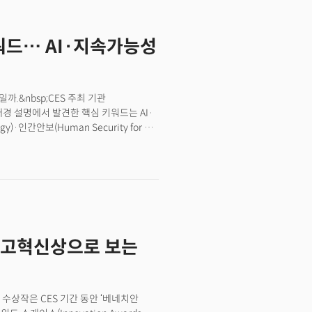
(We’re at Day 1 of AI)”는 분석을
어넘는 차세대 AI 모델 ‘제미나이 울트라
표) 점수를 공개, 다시 한번 치열한 경쟁을
워드… AI·지속가능성
률, 의학, 윤리 등 57개 과목을 조합해
작업 언어 이해)’에서 90.0%의 점수를
2024년의 문을 여는 CES2024에도
초로 혁신상 부문에 AI를 추가했고, 게리
까.&nbsp;CES 주최 기관
I를 꼽았다. AI는 혁신상 부문에 새롭게
배경 설명에서 발견한 핵심 키워드는 AI·
운 관심을 모았다.
rgy)·인간안보(Human Security for All)
of Innovation)’ 수상 제품 27개를
 포함된 제품이 3개로 가장 많았다.
 각각 2개로 다른 부문에 비해 높은
 총 3000개 이상 제품이 출품됐다.
부문이 신설됐으며 지속가능성, 디지털 헬스
p;CES 혁신상은 1976년에 제정됐다.
자 가치 등 혁신성을 종합 평가해
최고혁신상으로 보는
 기술(내장형) 등 소형 제품부터 TV를
 관련 솔루션, 스마트홈에 이르기까지
 HD현대, 두산, SK에코플랜트,
까지 국내 기업이 다수의 혁신상을
상 수상작은 CES 기간 동안 ‘베네치안
사(코트라)에 따르면 현재까지 공개된