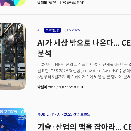
박원익
2025.11.25 09:06 PDT
미국소비자기술협회(CTA)가 오는 2026년 1월 미국 라
슬로건으로 ‘혁신가들의 등장’을 선언한 이유다. 글로벌
속에서도 157개국, 15만 명 이상의 참관객과 포춘(Fortu
4500개 이상의 전시 기업이 라스베이거스에 집결할 것
CES2026에서는 새로운 전시 공간인 ‘CES 파운드리(CE
AI
CES 2026
최고혁신상
랜드마크 ‘스피어(Sphere)’를 적극적으로 활용한 기조
AI가 세상 밖으로 나온다... C
측면에서도 대대적인 확장을 예고했다.더밀크는 CES202
핵심 산업분야를 ①AI ②디지털 헬스 ③차량 기술 및 
분석
인간 안보로 선정, 2026년 이후 펼쳐질 기술 트렌드와 
‘2026년 기술 및 산업 트렌드는 어떻게 전개될까?’미국
발표한 ‘CES 2026 혁신상(Innovation Awards)’ 
6일부터 9일까지 라스베이거스에서 열릴 본 행사에 앞서
수 있는 미리보기가 공개된 것이다.CTA에 따르면 올해 C
박원익
2025.11.07 15:13 PDT
접수되며 사상 최대 기록을 달성했다. 기술 혁신의 속도
보여주는 수치다. 총 36개 카테고리로 나뉘어 선정된 이
트렌드는 ‘피지컬 AI(Physical AI, 물리적 AI)’로의 진
부상, 한국 기업들의 역대급 선전으로 요약할 수 있다.게리 
프로그램의 기록적인 성과는 놀라운 혁신 속도를 반영한다
MOBILITY
AI
2025 산업 트렌드
세계의 과제를 해결하는 기업들의 창의성과 과감한 사고에
기술·산업의 맥을 잡아라... C