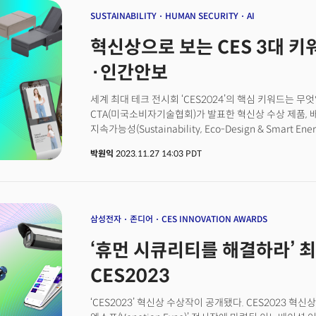
11월 공개한 보고서를 통해 “우리는 여전히 AI 시대 초입에 있다
내놓기도 했다. AI 강자 구글은 12월 6일 GPT-4를 뛰
SUSTAINABILITY
HUMAN SECURITY
AI
(Gemini Ultra)’의 벤치마크(benchmark, 성능 지
혁신상으로 보는 CES 3대 키
예고한 상태다. 제미나이 울트라는 수학, 물리학, 역사, 법
지식, 문제 해결 능력을 테스트하는 ‘MMLU(대규모 다중 
·인간안보
획득해 최초로 인간 전문가를 능가한 AI 모델로 기록됐다. 
이미 이런 트렌드가 반영됐다. CES 주최 기관 CTA는 최
세계 최대 테크 전시회 ‘CES2024’의 핵심 키워드는 무엇일
샤피로 CTA 회장 역시 이번 CES2024의 최고 화두로 A
CTA(미국소비자기술협회)가 발표한 혁신상 수상 제품, 
추가됐음에도 전체 출품작의 7%를 차지했을 정도로 뜨거
지속가능성(Sustainability, Eco-Design & Smart Ene
세 가지였다.&nbsp;CTA가 1차로 공개한 ‘최고혁신상(Best 
박원익
2023.11.27 14:03 PDT
더밀크가 분석한 결과(중복 부문 포함) 지속가능성 부문에
인공지능(AI), 인간안보, 사이버보안에 속하는 제품 역시
비중을 차지했다.&nbsp;CTA에 따르면 29개 부문에 걸쳐
CES2023 대비 40% 늘어난 역대 최대 규모다. AI 
부문으로 제출된 제품이 가장 많았다는 게 특징이다.&nbs
삼성전자
존디어
CES INNOVATION AWARDS
CTA 전문가 그룹이 출품 제품의 기술력과 디자인, 소비
‘휴먼 시큐리티를 해결하라’ 
수상작을 선정한다. 이번에도 웨어러블 디바이스, 임베디드
비롯한 가전, 헤드폰과 컴퓨터 주변기기, 자동차 및 로봇
CES2023
다양한 제품이 혁신상을 받았다.&nbsp;삼성전자, LG전자,
아모레퍼시픽, 코웨이 등 대기업부터 스타트업에 이르기
‘CES2023’ 혁신상 수상작이 공개됐다. CES2023 혁신
수상했다는 점도 눈여겨볼 특징이다. 대한무역투자진흥공