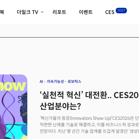
2027
이북
더밀크 TV
리포트
이벤트
CES
전체기사
K-웨이브
최신비디오
비디오
스타트업
혁신원정대
역사 및 개요
인자기(사람,돈,기술 이야기)
필드 가이드
크리스의 뉴욕 시그널
CES2027 with TheM
더밀크 아카데미
AI
지속가능성
로보틱스
더웨이브/트렌드쇼
‘실천적 혁신’ 대전환.. CES
밸리토크
산업분야는?
‘혁신가들의 등장(Innovators Show Up)’CES202
직면한 난제를 기술로 해결하고, 이를 비즈니스적 성과로
전망이다. 지난 몇 년간 기술 업계를 뜨겁게 달궜던 ‘생성형 AI
이제는 구체적인 산업적 효용, 물리적 실체로 증명되어야