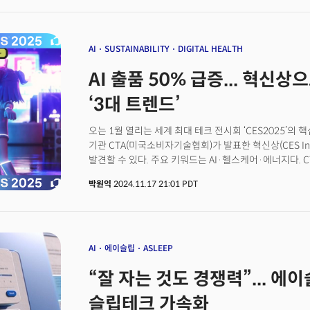
있다”며 이같이 말했습니다. ‘코파일럿(Copilot)’을 비
투자 성과(ROI)를 볼 수 있다는 것입니다. 24시간 작동하는
명의 상담원에 맞먹는 효과를 얻는 식입니다. 실제로 MS
새로운 AI 기반 기능, 제품들을 선보였습니다.
AI
SUSTAINABILITY
DIGITAL HEALTH
AI 출품 50% 급증... 혁신상
‘3대 트렌드’
오는 1월 열리는 세계 최대 테크 전시회 ‘CES2025’의 핵
기관 CTA(미국소비자기술협회)가 발표한 혁신상(CES Inn
발견할 수 있다. 주요 키워드는 AI·헬스케어·에너지다. 
분야, 수상작 수를 더밀크가 분석한 결과 이 세 가지 부문에
박원익
2024.11.17 21:01 PDT
더밀크가 지난 10월 ‘트렌드쇼2025’를 통해 제시한 3대
글로벌 기술·산업의 방향성이 이곳에 있음을 재확인할 수
두드러졌다. CTA가 1차로 공개한 ‘최고혁신상(Best of Inn
넘는 7개가 한국 제품이었다. 삼성전자의 ‘갤럭시 버즈3 프
웅진씽크빅의 AI 독서 플랫폼 ‘북스토리’, 슈프리마AI의 온
AI
에이슬립
ASLEEP
니어스랩의 ‘드론 스테이션’ 등이 최고혁신상 수상의 영예를
“잘 자는 것도 경쟁력”... 에이
CES2025 혁신상 프로그램에 33개 부문에 걸쳐 총 340
13% 늘어난 역대 최대 규모다. 뷰티 및 퍼스널 케어(Beauty 
슬립테크 가속화
(Fashion Tech), 산업 장비 및 기계(Industrial Equip