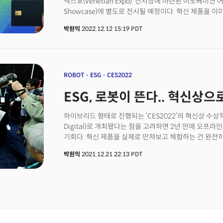
엑스포(Venetian Expo)’ 전시장에 마련된 이노베이션 어워
CES2024 혁신상 수상기업 310개 중 한국 기업이 143개
Showcase)에 별도로 전시될 예정이다. 혁신 제품을 
수상작 전체 목록과 수상 기업은 CES2024 전시 기간 
체험하는 건 완전히 다른 차원의 경험이기 때문에 전 세계
엑스포(Venetian Expo)’ 전시장에 마련된 이노베이션 어워
박원익
2022.12.12 15:19 PDT
라스베이거스 현장에 쏠리고 있다.&nbsp;CES 혁신상은 
Showcase)에서 수상작을 직접 만나볼 수 있다. 혁신
CTA(미국소비자기술협회) 전문가 그룹이 출품 제품의 
전 세계 IT업계 관계자들의 이목이 라스베이거스로 쏠리
종합 평가해 수상작을 선정한다. 올해도 웨어러블 디바이스
드론, 자동차 및 로봇 관련 기술·솔루션, 스마트에너지
받았다.&nbsp;28개 분야에 걸쳐 총 2100개 이상 제
ROBOT
ESG
CES2022
가운데, 각 범주에서 최고 등급의 점수를 받아 최고혁신상 ‘
ESG, 로봇이 뜬다.. 혁신상으로
Innovation)’에 오른 17개 제품이 CES 웹페이지에
CES2023에서 발표될 예정이다.&nbsp;CES2023 최
(Robotics)·스마트시티(Smart Cities)·사이버 시큐리티(Cyb
하이브리드 형태로 진행되는 ‘CES2022’의 혁신상 수상작이
웨어러블(Wearable Technologies)’ 네 가지다. 1
Digital)로 개최됐다는 점을 고려하면 2년 만에 오프
웨어러블 부문에서 각각 2개 제품이 최고 혁신상으로 선정됐
기회다. 혁신 제품을 실제로 만져보고 체험하는 건 완전히
이어 로봇 분야가 계속 강세를 보여주고 있다는 걸 확인할
IT업계 관계자들의 이목이 라스베이거스에 쏠리고 있다.C
박원익
2021.12.21 22:13 PDT
로봇, 공장 등에서 활용할 수 있는 외골격(엑소스켈레톤)
CTA(미국소비자기술협회) 전문가 그룹이 출품 제품의 
중인 휴머노이드 로봇에 이르기까지 다양한 시도가 글로
종합 평가해 수상작을 선정한다. 올해도 스마트폰 등 소형
인간의 가까운 미래에 인간의 생활상을 크게 바꿀 것이란 관
로봇 관련 기술·솔루션에 이르기까지 다양한 제품이 혁신
러시아와 우크라이나의 전쟁, 중국의 코로나19 팬데믹 
1800개 이상 제품이 출품돼 역대 최대 경쟁률을 기록한 
관한 관심도 더욱 높아졌다. 빈번한 해킹 사고, 데이터 
‘베스트 오브 이노베이션(Best of Innovation)’에 
시큐리티 분야 제품 역시 주목을 받았다. 반도체 기술 발
수상작 전체 목록은 1월 3일(현지시각) 공개된다.올해 
웨어러블 제품의 활용성, 성능도 꾸준히 개선되는 추세다.&
·ESG·로봇’ 네 가지다. 15개 중 홈(Smart Home, Hom