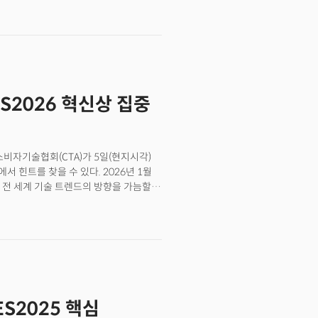
스베이거스에서 개막하는 CES2026의
 경제의 불확실성과 지정학적 리스크
ne) 500대 기업 296개사를 포함한
으로 예상된다.특히 이번
S Foundry)’ 신설과 라스베이거스의
연설 등을 예고하며 공간적, 경험적
ES2026 혁신상 집중
6 개막을 앞두고 CES를 관통할 5대
첨단 모빌리티 ④로보틱스 ⑤지속가능성 및
산업적 함의를 살펴봤다.
 소비자기술협회(CTA)가 5일(현지시각)
수상작에서 힌트를 찾을 수 있다. 2026년 1월
 전 세계 기술 트렌드의 방향을 가늠할
ES 혁신상에는 3600개 이상의 출품작이
가 그 어느 때보다 빨라지고 있음을
번 혁신상 발표에서 드러난 핵심
화 움직임, CES의 B2B화 및 관련 기술의
샤피로 CTA CEO는 “이번 CES 혁신상
”며 “매년 우리는 기술을 통해 현실
 영감을 받는다”고 했다.
ES2025 핵심