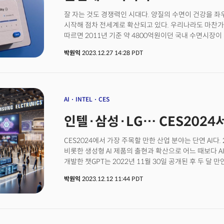
동물 복지(Pet Tech & Animal Welfare) 등 4개 부
잘 자는 것도 경쟁력인 시대다. 양질의 수면이 건강을 
특징이다.&nbsp;CES 혁신상은 1976년에 제정됐다. 
시작해 점차 전세계로 확산되고 있다. 우리나라도 마찬
디자인, 소비자 가치 등 혁신성을 종합 평가해 수상작을 
따르면 2011년 기준 약 4800억원이던 국내 수면시장이
수상 기업은 CES2025 전시 기간 중 발표된다.&nbsp;
기꺼이 지갑을 여는 소비자들이 늘면서 수면(Sleep)과 기술
Expo)’ 전시장에 마련된 이노베이션 어워드 쇼케이스(Innova
박원익
2023.12.27 14:28 PDT
'슬립테크'(SleepTech) 시장에 진출하는 기업도 주목받
수상작을 직접 만나볼 수 있다. 혁신 제품을 실제로 만져
'수면 측정' 분야에서 2021년부터 꾸준히 CES에서 
관계자들의 이목이 라스베이거스로 쏠리고 있다.
글로벌 시장에서 선보인다.에이슬립은 수면 중 숨소리만으
코골이 등을 모니터링 할 수 있는 인공지능(AI) 기술을
“수면 중 숨소리를 통해 수면 단계를 실시간으로 측정하
AI
INTEL
CES
함께 알려주는 수면 AI 기술을 보유하고 있다”라며 “편
인텔·삼성·LG… CES2024서
수준의 성능을 자랑하는 AI 기술”이라고 소개했다.에이슬
활용하기 때문에 다른 기기를 구매할 필요 없이 스마트폰
또 마이크가 달린 기기만 있다면 기술을 적용할 수 있어 
CES2024에서 가장 주목할 만한 산업 분야는 단연 AI다. 20
약 7000명의 병원 수면다원검사 데이터와 70만 개의 가
비롯한 생성형 AI 제품의 출현과 확산으로 어느 때보다 A
정확성을 높였다.
개발한 챗GPT는 2022년 11월 30일 공개된 후 두 달 만
(MAU) 1억 명을 돌파했다. 이후 2023년 3월 14일 고성능
박원익
2023.12.12 11:44 PDT
출시되며 AI 기술 및 제품 경쟁이 가속화됐다. 중요한 건
것이란 사실이다. 오픈AI가 지난 11월 자체 개발자 컨퍼런스
공개한 데이터에 따르면 챗GPT의 활성 사용자 수는 여전
500대 기업 92%가 오픈AI 생성형 AI 제품을 이용 중이다