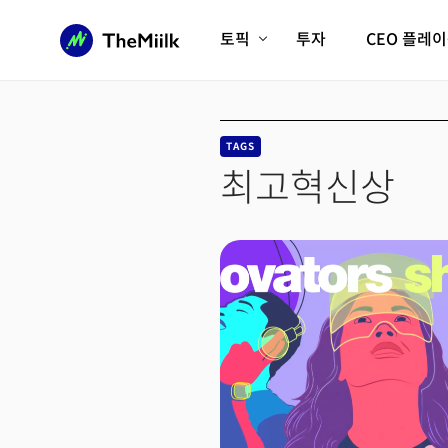
토픽
투자
CEO 플레
에이전틱AI시대
롱제비티/헬스케어
인프라/에너지
미국대전환
TAGS
피지컬AI/로봇
디지털자산
최고혁신상
AX비즈니스혁명
미래 교육/직업
전체 기사 보기