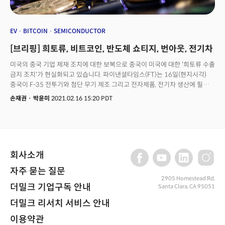
EV
BITCOIN
SEMICONDUCTOR
[브리핑] 희토류, 비트코인, 반도체 쇼티지, 번아웃, 전기차
미국의 중국 기업 제재 조치에 대한 보복으로 중국이 미국에 대한 '희토류 수출
금지 조치'가 현실화되고 있습니다. 파이낸셜타임스(FT)는 16일(현지시각)
중국이 F-35 전투기와 첨단 무기 제조 그리고 전자제품, 전기차 생산에 필수
재료인 '희토류' 수출 금지를 고려하고 있다고 보도했습니다. 이 보도에 따르면
손재권
·
박윤미
2021.02.16 15:20 PDT
중국 정부(공업정보화부)는 관련 업체들에게 중국이 희토류 수출을 제한할
경우 어떤 영향을 받을 것인지 조사했습니다. 희토류 수출 제한을 통해 미국
산업과 기업의 숨통을 틀어막으려는 조치로 보입니다. 희토류는 군사무기,
스마트폰, 전기차 등에 활용되는 첨단 반도체를 제작할 때 반드시 필요한
재료로 중국이 전 세계 생산량(정제) 95%를 점유하고 있습니다. 하지만
회사소개
미국은 전체 수입량의 4분의 3에 달하는 매년 1억 5000만달러(약
1767억원) 규모의 희토류를 매년 중국으로부터 수입하고 있습니다. 중국의
자주 묻는 질문
희토류 금지 조치는 당장 '록히드마틴' 같은 방산 업체에 직격타를 줄 수
2905 Homestead Rd,
있습니다. F-35 같은 전투기는 한 대에 희토류 417㎏이 필요하는 등 희토류
더밀크 기업구독 안내
Santa Clara, CA 95051
의존도가 높기 때문입니다. 애플, 테슬라 같은 기업에도 큰 영향을 미칩니다.
더밀크 리서치 서비스 안내
제너럴모터스(GM) 등도 희토류 수요의 100%를 중국에 의존하고 있습니다.
중국의 희토류 수출 금지는 2가지 목적이 있습니다. 우선 미국처럼 '직접
이용약관