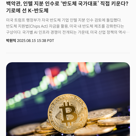
백악관, 인텔 지분 인수로 ‘반도체 국가대표’ 직접 키운다?
기로에 선 K-반도체
미국 트럼프 행정부가 자국 반도체 기업 인텔 지분 인수 검토에 돌입했다.
반도체 지원법(Chips Act) 자금을 활용, 미국 내 반도체 제조를 강화한다는
구상이다. 국가별 AI 인프라 경쟁이 전개되는 가운데, 미국 산업 정책의 역사적
전환이 이뤄질 수 있다는 관측이 나온다. 블룸버그는 15일(현지시각) 트럼프
박원익
2025.08.15 15:38 PDT
행정부가 미국 반도체 지원법의 자금을 사용해 인텔의 지분을 인수하는 것을
고려 중이라고 보도했다. 현재 논의는 초기 단계에 있으며 다른 옵션도 고려될
수 있는 상황이다. 미국 정부의 지분 인수 논의 소식에 인텔의 주가는 이틀
동안 11% 상승, 지난 2월 이후 주간 최고 상승률을 기록했다.