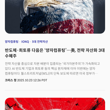
안보이자 생존의 문제였다.이것이 미국이 국가자본주의를 선택한 이유다.
시장에 맡기면 기업들은 여전히 저렴한 중국산 원료와 아시아 생산기지를
선택한다. 국가 안보는 기업의 손익계산서에 포함되지 않기 때문이다. 따라서
정부가 직접 개입해 비용을 보전하고, 지분을 보유하며, 필요하면 경영 결정을
뒤집는 구조가 불가피해졌다.이 변화가 투자자에게 의미하는 바는 단순하다.
7대 전략산업의 기업들은 더 이상 전통적 재무지표만으로 평가할 수 없다.
이들의 밸류에이션에는 "정책 프리미엄"이 구조적으로 편입된다. 투자자들이
이 전략 자산들을 무시할 수 없는 환경이 조성된 것이다.
양자컴퓨팅
IONQ
5대 전략자산
반도체·희토류 다음은 ‘양자컴퓨팅’…美, 전략 자산화 3대
수혜주
전략 자산을 중심으로 자본 배분이 집중되는 '국가자본주의'가 가속화되고
있다. AI 반도체 기업과 희토류 등의 핵심 원자재에 이어 이번에는 양자
컴퓨팅이다. 월스트리트저널(WSJ)의 단독 보도에 따르면 미국 정부가
양자컴퓨팅 기업들의 지분을 직접 확보하는 방안을 추진하고 있다는
크리스 정
2025.10.23 12:26 PDT
소식이다. WSJ에 따르면 미 상무부가 아이온큐(IONQ)를 중심으로 리게티
컴퓨팅(RGTI)과 D-웨이브 퀀텀(QBTS)등 양자컴퓨팅 기업들과 연방 자금을
지원하고 그 대가로 지분을 취득하는 협상을 진행 중이라고 보도했다. 각
기업은 최소 1000만 달러 규모의 자금을 지원 받을 것으로 전망되며 이들
기업 외에도 퀀텀 컴퓨팅(QUBT)과 아톰 컴퓨팅도 유사한 협의를 검토하고
있는 것으로 밝혀졌다. 이번 협상을 주도하는 인물은 폴 다바 상무부