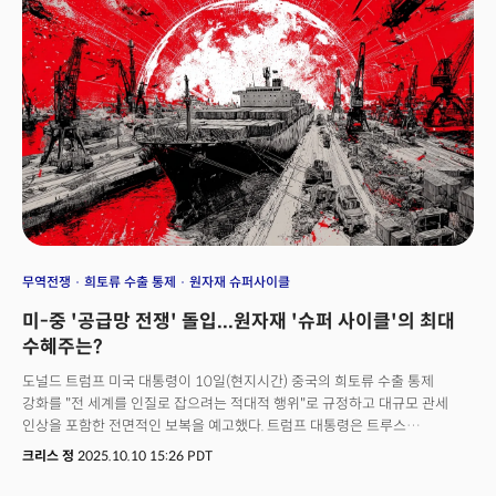
부장관으로 그는 과거 양자컴퓨팅 기업 임원과 에너지부 고위직을 지낸
이력이 있는 것으로 알려졌다. 다만 상무부 관계자는 다바가 공동 창립해
4년간 최고경영자로 이끌었던 보어 퀀텀 테크놀로지(Bohr Quantum
Technology)는 이번 자금 지원 대상이 아니라고 밝혔다.퀀텀 컴퓨팅에 대한
미 정부의 개입은 '전략 자원'에 대한 경쟁력을 확보하기 위한 국가 차원의
지원을 강화하는 조치의 연장선상에 있다. 이미 미국은 반도체 기업인 인텔에
대해 지원금 90억 달러를 지분으로 전환, 10%의 지분을 확보했고 희토류
생산업체인 MP 머티리얼즈(MP)와 리튬 채굴업체인 리튬 어메리카스(LAC)에
대한 자금 지원 및 지분 참여를 발표한 바 있다. 결국 이는 전략자산으로
분류되는 주요 기술과 자원에 대해 정부가 직접 자본을 투입하고 지배력을
확보하는 '국가자본주의' 모델이 반도체, 희토류, 리튬에 이어 양자컴퓨팅으로
확장되고 있음을 시사한다.
무역전쟁
희토류 수출 통제
원자재 슈퍼사이클
미-중 '공급망 전쟁' 돌입...원자재 '슈퍼 사이클'의 최대
수혜주는?
도널드 트럼프 미국 대통령이 10일(현지시간) 중국의 희토류 수출 통제
강화를 "전 세계를 인질로 잡으려는 적대적 행위"로 규정하고 대규모 관세
인상을 포함한 전면적인 보복을 예고했다. 트럼프 대통령은 트루스
소셜미디어를 통해 공개한 장문의 성명에서 시진핑 중국 국가주석과 예정된
크리스 정
2025.10.10 15:26 PDT
APEC 회담 취소 가능성까지 언급하며 외교적 긴장을 최고조로 끌어올렸다. 이
소식이 전해진 후, 미 증시는 S&P500이 2.71% 급락하고 나스닥은 3.56%가