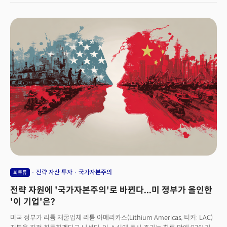
하락하는 등 올해 4월 이후 최악의 하락장을 연출했다. 트럼프 대통령은 이날
성명에서 중국이 희토류와 관련 생산 요소 전반에 대한 수출 통제를 통해 세계
시장을 통제하려 한다고 비난했다. 그는 "중국이 조용히 독점적 지위를
구축해온 희토류와 자석 등의 원자재를 통해 세계를 통제하려는 매우
사악하고 적대적인 움직임"이라고 규정하며 중국의 적대적 행위를 강력히
규탄했다.특히 주목할 대목은 트럼프 대통령이 미국도 "중국보다 더 강력하고
광범위한 독점적 지위"를 보유하고 있다고 주장한 부분이다. 그는 "지금까지
이를 사용할 이유가 없었지만, 이제 그 때가 왔다"며 미국이 보유한 전략적
우위를 활용할 것임을 시사했다.트럼프 대통령은 중국이 보낸 수출 통제 관련
서한이 수 페이지에 걸쳐 통제 대상 원소들을 상세히 나열했다고 밝혔다. 그는
이것이 "그동안 일상적이었던 것들이 더 이상 일상적이지 않게 됐다"는
의미라고 해석하며 미중 무역전쟁이 원자재 전쟁으로 확대될 것임을
시사했다.
전략 자산 투자
국가자본주의
희토류
전략 자원에 '국가자본주의'로 바뀐다...미 정부가 올인한
'이 기업'은?
미국 정부가 리튬 채굴업체 리튬 아메리카스(Lithium Americas, 티커: LAC)