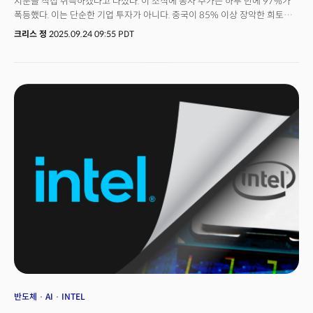
지분을 직접 취득하겠다고 나섰다. 이 소식에 동사 주가는 하루 만에 97%가
폭등했다. 이는 단순한 기업 투자가 아니다. 중국이 85% 이상 장악한 희토류
시장을 비롯해 글로벌 전략자원 패권 경쟁의 새로운 국면을 예고하는 상징적
크리스 정
2025.09.24 09:55 PDT
사건이다. 정부가 직접 광산업체의 주주가 되는 시대가 열린 것이다. 트럼프
행정부는 바이든 정부 때 승인된 23억 달러 에너지부 대출을 재협상하면서
정부 지분 참여를 제안했다. 로이터는 최대 10% 지분 취득을 검토 중이라고
보도했다. 행정부 관계자는 "훌륭한 핵심 광물 거래"라며 "소규모 지분"이라고
설명했지만 그 의미는 결코 작지 않다.네바다주 리튬 광산 개발업체인 리튬
아메리카스는 제너럴모터스(GM)와 함께 '새커 패스' 프로젝트를 진행 중이다.
이 프로젝트는 리튬 아메리카가 62%, GM이 38%의 지분을 보유하며
2028년 운영을 시작할 예정이다. 전기차 배터리 핵심 소재인 리튬을 미국
땅에서 직접 생산해 공급하겠다는 계획이다.미국 정부의 이번 움직임은 최근
발표한 일련의 전략 광물 투자 정책과 맥을 같이한다. 미국은 바이든 행정부
시절 승인된 인텔 보조금을 지분으로 전환해 10% 지분을 확보했고 7월에는
희토류 채굴업체 MP 머티리얼즈(MP)에 4억 달러를 투자했다.미국의 목표는
분명하다. 글로벌 전략 자산으로 평가되는 핵심 원자재의 공급망을 중국에게
넘겨주지 않겠다는 것이다. 구리에서부터 희토류, 그리고 리튬까지 핵심
원자재의 공급망을 둘러싼 지정학적 패권경쟁이 본격적으로 막을 열고 있는
것이다.
반도체
AI
INTEL