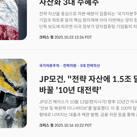
자산화 3대 수혜주
전략 자산을 중심으로 자본 배분이 집중되는 '국가자본주의
기업과 희토류 등의 핵심 원자재에 이어 이번에는 양자 
단독 보도에 따르면 미국 정부가 양자컴퓨팅 기업들의 
있다는 소식이다. WSJ에 따르면 미 상무부가 아이온큐(IO
크리스 정
2025.10.23 12:26 PDT
과 D-웨이브 퀀텀(QBTS)등 양자컴퓨팅 기업들과 연방
취득하는 협상을 진행 중이라고 보도했다. 각 기업은 최소
것으로 전망되며 이들 기업 외에도 퀀텀 컴퓨팅(QUBT)
있는 것으로 밝혀졌다. 이번 협상을 주도하는 인물은 폴
양자컴퓨팅 기업 임원과 에너지부 고위직을 지낸 이력이 
국가자본주의
전략자원
5대 전략자산
관계자는 다바가 공동 창립해 4년간 최고경영자로 이끌었
JP모건, "전략 자산에 1.5
Quantum Technology)는 이번 자금 지원 대상이 
정부의 개입은 '전략 자원'에 대한 경쟁력을 확보하기 
바꿀 '10년 대전략'
연장선상에 있다. 이미 미국은 반도체 기업인 인텔에 대해
10%의 지분을 확보했고 희토류 생산업체인 MP 머티리
JP모건 체이스가 10월 13일(현지시각) 향후 10년간 미
어메리카스(LAC)에 대한 자금 지원 및 지분 참여를 발표
'안보 및 복원력 이니셔티브'를 발표했다. 이 중 100
분류되는 주요 기술과 자원에 대해 정부가 직접 자본을
형태로 나머지는 대출과 채권 발행, 금융 자문 등을 통해
'국가자본주의' 모델이 반도체, 희토류, 리튬에 이어 
JP모건 CEO는 기자들과의 컨퍼런스 콜에서 "이는 JP
크리스 정
2025.10.16 10:22 PDT
때문이 아닌 "100% 상업적 결정"이라고 강조했다. 실
대한 질문이 여러 차례 나왔지만 다이먼은 정부 주도가 