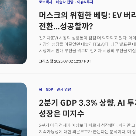
로보택시
테슬라 전망
이슈N투자
머스크의 위험한 베팅: EV 버
전환...성공할까?
전기차(EV) 시장의 성장통이 점점 더 악화되고 있다. 
시장의 성장을 이끌었던 테슬라(TSLA)다. 최근 발표된
시장에서 판매 부진을 겪으며 전기차 시장의 부진을 여실히
차량 인도량은 38만 4122대로 전년 동기 대비 13% 감
크리스 정
2025.09.02 12:37 PDT
급감했다.현재 테슬라의 부진을 가장 극명하게 드러내고 
테슬라는 최근 뭄바이와 델리에 전시장을 열고 모델 Y를 
그쳤다. 이는 테슬라가 전 세계에서 4시간마다 인도하는
따르면 테슬라는 당초 연간 2500대의 출하 계획을 세웠
500대로 계획을 기존 대비 80%나 줄였다.이는 테슬라
AI
GDP
관세 영향
부진을 이끄는 가장 큰 요인은 정부 정책이다. 반대로 이
2분기 GDP 3.3% 상향, AI 
얼마나 높았는지 적나라하게 드러내고 있는 요인이다. 트
인해 미국에서는 9월 말부터 전기차 구매 시 최대 750
성장은 미지수
부진도 트럼프 정책에 기인하고 있다. 인도에서는 최대 1
가격이 다른 나라의 거의 2배가 됐기 때문이다. 5989만 
2분기 미국 경제가 예상보다 빠르게 성장했다. 하지만 
가격표를 보고 인도 소비자들이 주저하는 이유다.이는 
지속가능성에 대한 의문부호가 붙는다는 분석이다. 미 상
보여준다. 초기 시장 형성 과정에서 정부 지원이 절대적 