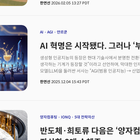
한연선
2026.02.05 13:27 PDT
소프트웨어가 아니라 인프라의 문제로 이동하고 있다.MIT
리스트는 이런 변화를 선명하게 보여준다. 이 리스트는 
시스템의 기본 구조를 다시 설계하기 시작했는지 보여주는
더 저렴한 제품을 만드는 문제였다면, 지금의 혁신은 전력 
거버넌스, 윤리 체계를 다시 쓰는 문제로 바뀌었다. 혁신
AI
AGI
얀르쿤
전환으로 이동했다는 점이 공통 메시지다.첫째, AI는 앱
AI 혁명은 시작됐다. 그러나 
데이터센터, 원자력)의 문제로 넘어갔다.둘째, 생명과학
둘러싼 규제·보험·윤리의 운영 문제로 발전했다.셋째, 
(컴패니언)와 책임(해석가능성)이라는 사회 규칙을 요구
생성형 인공지능의 등장은 현대 기술사에서 분명한 전환점
운영(정거장, 연구, 제조) 시장으로 이동 중이다.2026년
생각하는 기계가 등장할 것”이라고 선언하며, 막대한 인재
바뀌는가, 누가 비용을 지는가, 누가 책임지는가’다. 기
모델(LLM)을 둘러싼 서사는 “AGI(범용 인공지능) → 산
생긴 셈이다. 전력·데이터·인재·규제 대응이 동시에 맞
익숙한 스토리라인을 따라간다. 그러나 이러한 서사는 기
한연선
2025.12.04 15:43 PDT
커리어 전망을 지나치게 단순화하는 경향이 있다. 기술적 
‘지능’과는 다른 종류의 시스템일 가능성이 크다. 경제·산
생산성을 끌어올리는 동시에, 투자자와 창업자에게는 생각보
세상을 바꾸지만, 그것만으로 모든 사람을 부자로 만들어
물론 소비자는 기술 혁신으로 인한 수혜를 볼 것이다. 
억만장자가 됐다. 지금 시점에서 경영자·투자자·개인이 
양자컴퓨팅
IONQ
5대 전략자산
품는 것은, 역사와 구조를 감안할 때 위험한 오해에 가까울
반도체·희토류 다음은 ‘양자컴
꿈’을 걷어내고, 경영자와 지식 노동자가 현실적인 기회
시기다.