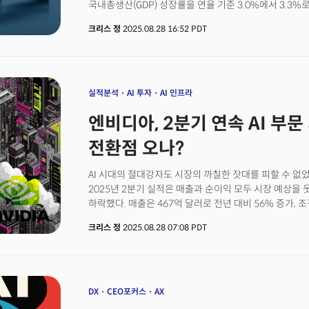
국내총생산(GDP) 성장률을 연율 기준 3.0%에서 3.3
걷히면서 진짜 경쟁력을 시험받는 단계에 접어든 것이다.
월스트리트저널이 조사한 경제학자 예상치 3.1%보다 높
변화에 적응하지 못하고 있다면 다른 전기차 업체들의 상
크리스 정
2025.08.28 16:52 PDT
실적분석
AI 투자
AI 인프라
엔비디아, 2분기 연속 AI 부문 
전환점 오나?
AI 시대의 절대강자도 시장의 까칠한 잣대를 피할 수 없
2025년 2분기 실적은 매출과 순이익 모두 시장 예상을
하락했다. 매출은 467억 달러로 전년 대비 56% 증가, 조
예상치 1.01달러를 4% 넘어서는 무난한 어닝 서프라
크리스 정
2025.08.28 07:08 PDT
냉정했다.핵심 사업부가 기대에 살짝 못 미친 것이 전체
매출의 89%를 차지하는 데이터센터 부문 매출이 411
애널리스트들이 예상한 413억 달러보다 2억 달러가 부족
뛰어넘지 못했고 시장은 이를 성장 둔화의 신호로 받아
기대치를 밑돈 것은 이번이 2분기 연속이다. 전년 대비 
DX
CEO포커스
AX
연속적인 실망은 AI 인프라 투자 붐이 정점을 지나고 있