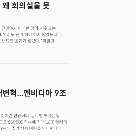
나 왜 회의실을 못
 점도 우려를 키운 요인으로 작용했다.
 기반 고객에게 H20 칩을 단 한 개도
이 사라진 것으로 나타났다.최근 트럼프
15%를 미국 정부에 납부하는 조건으로
 전환(AX)에 대한 강의. 키워드는
 협상한 결과다. 하지만 중국 정부가 자국
이제 우리도 뭔가 해야 하지 않겠느냐”는
서 실제 매출 회복은 여전히 불투명한
간 묘한 공기가 흘렀다. “파일럿
 해결되면 이번 분기에 20억-50억
” 회의는 이내 ‘닭이 먼저냐 달걀이
될지는 아무도 모른다는 것이 문제로
에 다시 논의하자”며 마무리했다. 하루
한 채 마무리됐다.이 장면은 요즘 한국
를 도입하지 않으면 뒤처진다”는
작할지 막막해 한다. 사내 개발팀은 API
ROI)를 따지며, 보안팀은 데이터
I 기술을 신속히 사내에 도입하겠다”는
대변혁...엔비디아 9조
실에서 나오며 “또 하나의 전시성
바꿀것이란 전망이다. 글로벌 투자은행
 S&P500 지수에 최대 16조 달러의
29%의 추가 상승 여력을 의미한다.
선과 기업들의 광범위한 AI 도입을