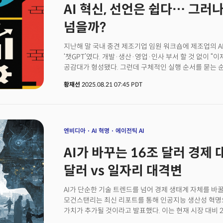
AI 혁신, 선언은 쉽다… 그러
2위 경제대국인 중국과의 비즈니스가 여전히 막혀 있다는
중국과의 지정학적 우려 완화에도 엔비디아는 2분기에 중국
넘을까?
팔지 못했다고 밝혔다. 이로 인해 약 40억 달러의 매출
행정부는 엔비디아가 중국에서 벌어들인 AI 칩 매출의 
지난해 말 국내 중견 제조기업 임원 워크숍에 제조업의 AI
수출을 허가했다. 젠슨 황 CEO가 백악관을 직접 방문해
‘챗GPT’였다. 개발·생산·영업·인사 부서 할 것 없이 “
기업들에게 미국산 H20 칩 구매를 자제하도록 권고하면
공감대가 형성됐다. 그런데 구체적인 실행 순서를 묻는 순
것으로 관측된다.콜레트 크레스 CFO는 "지정학적 문제가
프로젝트부터?” “데이터 거버넌스를 먼저 구축해야 하나?
달러의 H20 매출이 가능하다"고 말했지만, 언제 해결
황재선
2025.08.21 07:45 PDT
먼저냐’ 식 논쟁으로 흘렀다. 결국 담당 임원은 “다음 달
제기됐다.
종일 열띤 토론이 이어졌지만, 결국 ‘첫 단추’를 꿰지 못
기업들이 마주한 현실을 적나라하게 보여준다. 모두 “AI
위기감이다. 하지만 실제 하려다 보면 정작 어디서부터 시
문서를 얘기하고, 현업 부서는 시작 전부터 투자대비 성과(
엔비디아
AI 혁명
에이전틱 AI
보안과 규제 리스크를 언급한다. 이런 상황에서 “최신 A
AI가 바꾸는 16조 달러 경제 
선언은 대개 회의실 벽을 넘지 못한다. 실무자들은 회의
프로젝트 아니겠느냐”며 고개를 갸웃거린다.
달러 vs 일자리 대격변
AI가 단순한 기술 트렌드를 넘어 경제 생태계 자체를 
모건스탠리는 최신 리포트를 통해 인공지능 생산성 혁명으로
가치가 추가될 것이라고 발표했다. 이는 현재 시장 대비 
투자은행은 주말 고객 보고서에서 AI 역량의 지속적인 개