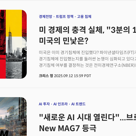
투자 대상은 네 가지 전략 분야다. 첫째, 공급망 및 첨단 
산업이다. 셋째, 에너지 독립성 및 복원력 분야다. 넷째
기술이다.이들 네 분야는 다시 조선업, 원자력 에너지, 나
경제전망
트럼프 정책
고용 침체
나뉜다. 중견기업부터 대기업까지 폭넓은 투자 대상을 포
미 경제의 충격 실체, "3분의 1
점은 JP모건이 이미 내부적으로 향후 10년간 이들 산업
사실이다. 이번 발표로 그 규모를 50% 확대한 것이다.
미국의 민낯은?
자문위원회를 구성할 계획이다. 공공 및 민간 부문 리더
전략을 조언하게 된다. 실행은 메리 어도스 자산관리 부문
미국은 이미 경기침체에 진입했다? 파이낸셜타임즈(FT
부문 공동 CEO가 맡는다. 두 사람 모두 다이먼의 후계
경기침체에 진입했는지를 둘러싼 논쟁이 심화되고 있다고
경기침체 여부를 결정하는 것은 전미경제연구소(NBER)
신호를 보내지 않았다. 하지만 일부에서 노동시장 중심의
크리스 정
2025.09.12 15:59 PDT
확률을 제시한다는 분석이다. 무엇보다 미국 경제의 복
판단 자체가 현실을 제대로 반영하지 못할 수 있다는 주
갈래로 나뉜다. 일반적으로 통용되는 기준은 연속 2분기
미국은 NBER의 보다 정교한 접근을 채택한다. NBER
수개월 이상 지속되는 경제활동의 상당한 감소"로 정의한다
AI 투자
AI 인프라
AI 트렌드
이후 플러스 성장을 기록해 단순한 기술적 침체 정의는 피
"새로운 AI 시대 열린다"...
확인하기 위해 활용하는 6개 핵심 지표 역시 5월 기준 
위축에 근접했지만 아직 침체 선언 기준을 명확히 넘지
New MAG7 등극
산타크루즈 캠퍼스의 파스칼 미샤야 경제학 교수는 NBE
지적한다. 첫째는 경제활동에 핵심적인 역할을 하는 실