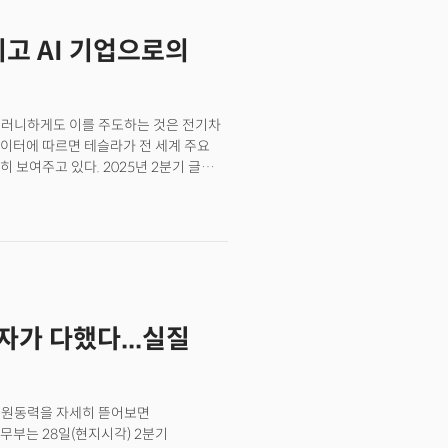
리고 AI 기업으로의
아이러니하게도 이를 주도하는 것은 전기차
 데이터에 따르면 테슬라가 전 세계 주요
 보여주고 있다. 2025년 2분기 글로벌
소했고 매출은 225억 달러로 12%
있는 곳은 신규 진출 시장인 인도다.
출시했지만 예약 건수는 고작 600건에
 물량과 같은 수준이다. 블룸버그에
지만 부진한 수요로 인해 350대에서
만의 문제가 아니다. 현재 전기차 시장의
는 전기차 시장의 정부 보조금 의존도가
투자가 다했다...실질
럼프 행정부의 전기차 보조 정책 철폐로
0달러 세액공제가 사라진다. 인도에서의
10%에 달하는 수입 관세 때문에 모델 Y
루피(약 6만 8050달러)부터 시작하는
그 원동력을 자세히 뜯어보면
전기차 산업 전체의 구조적 취약성을
무부는 28일(현지시각) 2분기
역할을 했지만 이제 그 보호막이