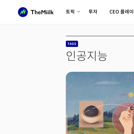
토픽
투자
CEO 플레
에이전틱AI시대
롱제비티/헬스케어
인프라/에너지
미국대전환
TAGS
피지컬AI/로봇
디지털자산
인공지능
AX비즈니스혁명
미래 교육/직업
전체 기사 보기