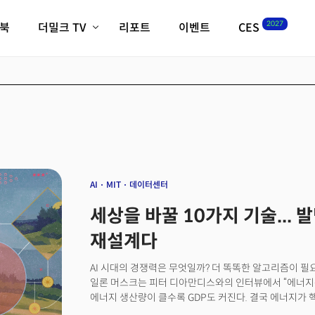
2027
이북
더밀크 TV
리포트
이벤트
CES
전체기사
K-웨이브
최신비디오
비디오
스타트업
혁신원정대
역사 및 개요
인자기(사람,돈,기술 이야기)
필드 가이드
크리스의 뉴욕 시그널
CES2027 with TheM
더밀크 아카데미
AI
MIT
데이터센터
더웨이브/트렌드쇼
세상을 바꿀 10가지 기술... 
밸리토크
재설계다
AI 시대의 경쟁력은 무엇일까? 더 똑똑한 알고리즘이 필
일론 머스크는 피터 디아만디스와의 인터뷰에서 “에너지는
에너지 생산량이 클수록 GDP도 커진다. 결국 에너지가
말은 과장이 아니다. AI와 로봇 경제를 움직이는 궁극의