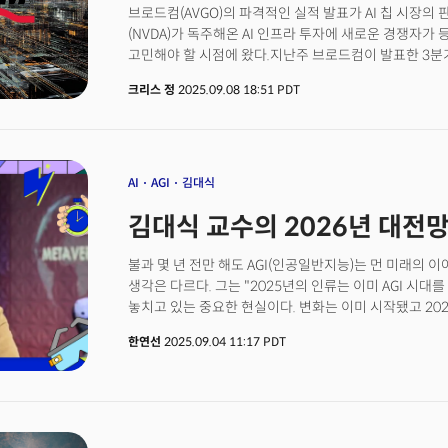
브로드컴(AVGO)의 파격적인 실적 발표가 AI 칩 시장의
가중치가 지나치게 낮다는 점이다. 둘째는 데이터 검증과
(NVDA)가 독주해온 AI 인프라 투자에 새로운 경쟁자
시작 시점보다 6개월에서 심하면 1년씩이나 늦어진다는 
고민해야 할 시점에 왔다.지난주 브로드컴이 발표한 3분기
매출 160억 달러로 전년 대비 22% 증가한 것도 인상적
크리스 정
2025.09.08 18:51 PDT
52억 달러를 기록하며 전년 대비 무려 63%나 뛰었다는
고객으로부터 100억 달러 규모의 맞춤형 AI 칩 수주를
오픈AI일 가능성이 높다고 보고 있다. 월가를 비롯해 일
넘어 AI 인프라 시장의 구조적 변화를 알리는 신호탄이라
"2026년 이후에도 AI 매출이 상당히 개선될 것"이라며
AI
AGI
김대식
실제로 회사의 총 백로그는 1100억 달러를 넘어섰고 4분
김대식 교수의 2026년 대전망
대비 66% 성장을 예고했다. 이에 브로드컴 주가는 실적
52주 최고가를 경신했다.
불과 몇 년 전만 해도 AGI(인공일반지능)는 먼 미래의 이
생각은 다르다. 그는 "2025년의 인류는 이미 AGI 시대
놓치고 있는 중요한 현실이다. 변화는 이미 시작됐고 20
확정되는 임계점이 될 것이라는 의미다.AI 분야 글로벌 석
한연선
2025.09.04 11:17 PDT
오는 10월 28일 코엑스 401호에서 열리는 '트렌드쇼 2
인터뷰에서 2026년 AI가 바꿀 산업과 사회의 변화에 
"2026년 맞이할 가장 중요한 기술적 변화는 AI가 문제
"프롬프트에 대한 답을 '찾는 모델'에서, 답을 코딩해 
것이다"고 예측했다.무슨 뜻일까?