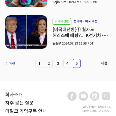
심화
Sejin Kim
2024.09.13 17:02 PDT
미국대전환
전기차
미국 대선
EV BATTERY
[미국대전환]① 월가도
해리스에 베팅?... K전기차·
배터리 미래는?
권순우
2024.09.13 16:59 PDT
다음
이전
1
2
3
4
5
회사소개
자주 묻는 질문
2905 Homestead Rd,
더밀크 기업구독 안내
Santa Clara, CA 95051