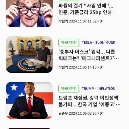
금리인하
파월의 결기 "사임 안해"...
연준, 기준금리 25bp 인하
박원익
2024.11.07 11:32 PDT
미국대전환
TESLA
ELON MUSK
매그니피센트7
‘승부사 머스크’ 입각... 다른
빅테크는? ‘매그니피센트7’
기상도
박원익
2024.11.06 14:18 PDT
미국대전환
TRUMP
INFLATION
트럼프 재집권, 강력 이민정책
불가피... 한국 기업 '이중고'
온다
권순우
2024.11.06 08:35 PDT