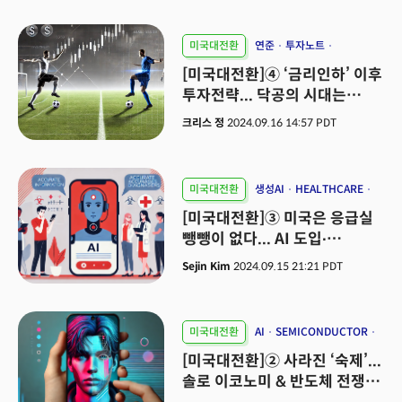
미국대전환
연준
투자노트
더밀크알파
[미국대전환]④ ‘금리인하’ 이후
투자전략... 닥공의 시대는
끝났다
크리스 정
2024.09.16 14:57 PDT
미국대전환
생성AI
HEALTHCARE
FDA
[미국대전환]③ 미국은 응급실
뺑뺑이 없다... AI 도입∙
규제해소로 푼다
Sejin Kim
2024.09.15 21:21 PDT
미국대전환
AI
SEMICONDUCTOR
F&B
[미국대전환]② 사라진 ‘숙제’...
솔로 이코노미 & 반도체 전쟁