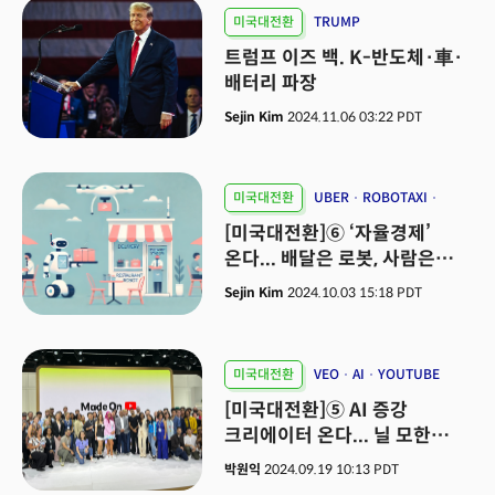
미국대전환
TRUMP
트럼프 이즈 백. K-반도체·車·
배터리 파장
Sejin Kim
2024.11.06 03:22 PDT
미국대전환
UBER
ROBOTAXI
WAYMO
[미국대전환]⑥ ‘자율경제’
온다... 배달은 로봇, 사람은
모니터 뒤로
Sejin Kim
2024.10.03 15:18 PDT
미국대전환
VEO
AI
YOUTUBE
[미국대전환]⑤ AI 증강
크리에이터 온다... 닐 모한
유튜브 CEO ‘AI 쇼츠’ 승부수
박원익
2024.09.19 10:13 PDT