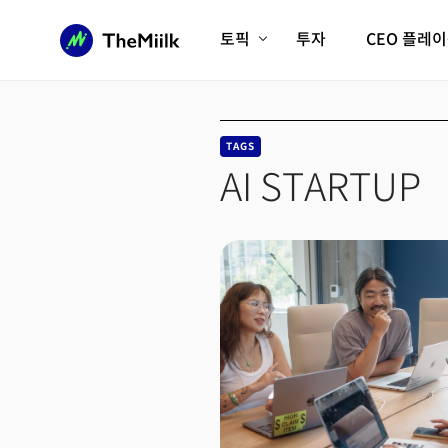
토픽
투자
CEO 플레
에이전틱AI시대
롱제비티/헬스케어
인프라/에너지
미국대전환
TAGS
피지컬AI/로봇
디지털자산
AI STARTUP
AX비즈니스혁명
미래 교육/직업
전체 기사 보기