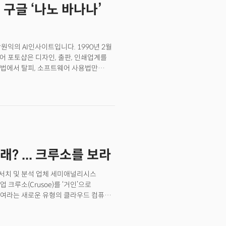
 구글 ‘나노 바나나’
었다. 예컨대 데이터 기반으로 사용자의
이션해 매출을 높이는 식이다. 결과는
개의 쟁쟁한 글로벌 팀들을 제치고 최종
히는 세쿼이아 캐피탈(Sequoia
원익의 AI인사이트입니다. 1990년 2월
, 코슬라 벤처스의 카누 굴라티, 클라이너
웨어 포토샵은 디자인, 출판, 인쇄업계를
여한 점수였다. “운이 좋게도 해커톤에서
용법에서 탈피, 소프트웨어 사용법만
 온라인 쇼핑몰 고객 10개를 만드는 데
줬기 때문이죠. 포토샵은 크리에이티브
과거의 LLM(대규모 언어모델)로는
 거대 소프트웨어 기업 중 하나로
에 앞으로 상상의 영역에만 존재했던
 추구하는 존재죠. AI 모델의 놀라운
 10월 6일에 열린 오픈AI의 개발자
따라 오랜 기간 사랑받던 포토샵의 시대가
025)’에도 다녀왔는데, 많은 인상적인 제품,
에서 출발한 이 새로운 트렌드는 기존
일’ 붐으로 이어졌고, 이제는 한 단계 더
르렀습니다. 최근 혜성 같이 등장한 나노
래? ... 크루소를 보라
 사이트 LMArena에서 1위(8월 25일
웨어가 세상을 집어삼키고 있다”는 명제는
 AI 대전환이 더 빨라지는 추세입니다.
도체 리서치 및 분석 업체 세미애널리시스
트업 크루소(Crusoe)를 ‘거인’으로
) 대여라는 새로운 유형의 클라우드 컴퓨팅
 규모를 자랑한다는
ype)가 아니다. 7년 된 이