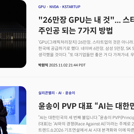
구상에 AWS까지 가세한 셈이다. 오픈AI의 이런 행보는 
GPU
NVDA
KSTARTUP
애플리케이션 폭발을 예고하는 시그널로 풀이된다. 급격히
"26만장 GPU는 내 것"... 
전략’을 채택할 수밖에 없었을 것이란 관측이다. 오픈AI
통해 AWS의 최첨단 클라우드 인프라에 즉시 접근할 수
주인공 되는 7가지 방법
차세대 GPU인 수십만 개의 GB200, GB300 칩을 아
형태로 제공받게 된다.아마존은 이번 계약으로 ‘AI 경쟁
‘GPU(그래픽처리장치) 26만장, 스타트업의 것은 아니라
누그러뜨리는 동시에 AI 인프라 역량을 증명했다. 오픈AI
한국에 공급하기로 했다. 네이버 6만장, 삼성 5만장, SK
클라우드 산업의 권력 지도를 바꾸고 있다.👉① 엔비디아의
생각했을 것이다. “또 대기업들만 좋은 거 다 가져가네.
거는 이유
거야?”아니다. AI 스타트업 창업자거나, 창업을 준비 중
박원익
2025.11.02 21:44 PDT
새로운 것을 시작하려는 사람이라면 새로운 시대를 준비해
것이 맞다. 하지만 그 GPU로 만들어질 미래는, 내 것이
돼야 한다. 그리고 제대로 움직인다면 스타트업의 것이 될
역사를 돌아보더라도 인터넷 인프라는 AT&T, 버라이즌
광케이블을 깔고 서버를 설치했다. 그렇다면 인터넷 혁
실리콘밸리
AI
윤송이
구글, 아마존, 페이스북, 넷플릭스. 차고에서 시작한 스
윤송이 PVP 대표 “AI는 대한
통신사들은 인프라를 제공했을 뿐, 그 위에서 진짜 가치
스마트폰도 마찬가지다. 애플과 삼성이 하드웨어를 만들
누구인가? 우버, 에어비앤비, 인스타그램, 틱톡. 이들은
“AI는 대한민국의 세 번째 불입니다.”윤송이 PVP(Principa
모바일이 바꾼 세상의 최대 수혜자가 됐다.클라우드 시대도
(대표)는 ‘AI와의 경쟁(Race Against AI)’이라는 주
마이크로소프트 애저가 엄청난 데이터센터를 지었다. 그
트렌드쇼2026 기조연설에서 AI 시대 본격화와 이에 따른