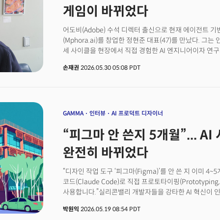
했다. 오늘날 대부분의 엔터프라이즈(enterprise, 기업용)
게임이 바뀌었다
with false confidence)’에 불과하다는 게 고드시 
상황에서 AI가 부정확한 결과를 매우 자신감 있게 정답
어도비(Adobe) 수석 디렉터 출신으로 현재 에이전트 기
것. 데이터브릭스는 이런 문제를 해결하기 위해 이날 새로
(Mphora.ai)를 창업한 정현준 대표(47)를 만났다. 그는
핵심은 세 가지다. 모든 임직원이 사용할 수 있는 AI 동료 ‘지니
세 사이클을 현장에서 직접 경험한 AI 엔지니어이자 연
에이전트를 만들 수 있는 ‘지니 에이전트(Genie Agents
창업 경험담이 아니었다. AI가 실리콘밸리의 창업 문법 
엔진 ‘지니 온톨로지(Genie Ontology)’다.
손재권
2026.05.30 05:08 PDT
그 안에서 진짜 기회는 어디에 있는지에 관한 생생한 증언
창업을 하면서 "CEO의 역할이 근본적으로 바뀌었다"는 말
잘 쓴다"는 차원이 아니었다. AI가 초기 스타트업이 해
'본질적' 질문을 한다는 것이다.회사 직원이 많을 필요도
짊어져야할 회사 운영과 투자 유치 관련 업무 상당부분을 
GAMMA
인터뷰
AI 프로덕트 디자이너
무엇을 만들지, 왜 그 구조여야 하는지, 어떤 판단을 언제
“피그마 안 쓴지 5개월”... A
질문을 하게 됐다."전통적인 스타트업 CEO는 전략을 
조율하는 역할이었잖아요. 핵심 실행은 엔지니어링 팀이 맡
완전히 바뀌었다
대체하기 시작했습니다"
“디자인 작업 도구 ‘피그마(Figma)’를 안 쓴 지 이미 
코드(Claude Code)로 직접 프로토타이핑(Prototypi
사용합니다.”실리콘밸리 개발자들을 강타한 AI 혁신이 
작성은 AI 코딩 에이전트(agent, 대리인)에 맡기고, 
박원익
2026.05.19 08:54 PDT
거대한 변화가 디자이너의 세계에서도 일어나고 있다.AI