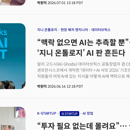
박원익
2026.07.01 13:18 PDT
entrusted to AI coding agents, while humans mainl
roles.The changes in work styles brought about by A
developers. As code-writing speed increased rapid
coding to AI became the mainstream. According to
within Google, where the world's top developers g
지니 온톨로지
현장 배치 엔지니어
데이터브릭스
code.👉 "75% of new codes generated by AI"... The
“맥락 없으면 AI는 추측할 
Agent Platform'The key point is that the AI-driven w
development domain. In Silicon Valley, non-develo
‘지니 온톨로지’ AI 판 흔든다
work efficiency or turn their ideas into reality thro
routine. Designers who work closely with develope
알리 고드시(Ali Ghodsi) 데이터브릭스 공동창업자 겸 
샌프란시스코에서 개막한 ‘데이터 + AI 서밋 2026’ 기
직원들의 머릿속에 있는 지식을 어떻게 AI에 맥락으로 제
모델들에 좋은 맥락만 제공하면 AI가 기업 내부에서 놀라
박원익
2026.06.16 12:18 PDT
AI를 제대로 활용하지 못하고, AI 기반 혁신을 만들어 내
(data context)’이라는 주장이다. 데이터브릭스는 전
있는 글로벌 데이터 AI 기업이다. 포춘 500대 기업의
있다.고드시 CEO는 “맥락이란 조직 안에 있는 모든 데이
문제다. 예를 들어 회의록도 데이터이므로 모든 회의는 
K-STARTUP
AI 창업
AI STARTUP
한다”며 “이를 가능하게 하려면 프로세스를 재구성해야 
“투자 필요 없는데 몰려요”…
엔지니어(FDE, Forward Deployed Engineer)들