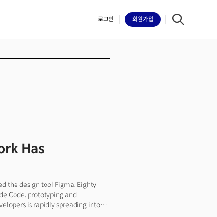
로그인
회원
가입
iilk
Work Has
sed the design tool Figma. Eighty
aude Code, prototyping and
evelopers is rapidly spreading into
rld of design, as code writing is now