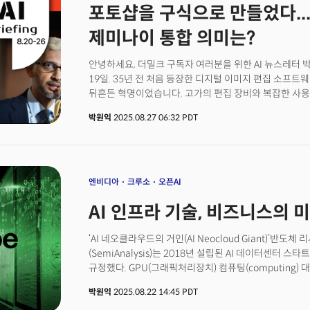
포토샵을 구식으로 만들었다...
방대한 대화 데이터를 GPT-5를 이용해 분석하는 것이
취향과 행동 패턴을 반영, 가상의 마케팅 전략을 시뮬레
제미나이 통합 의미는?
놀라웠다. 와들팀은 유일한 한국 참가팀으로서 100여 
1위를 차지했다. 세계 최고 벤처캐피털(VC) 중 하나로 꼽
안녕하세요, 더밀크 구독자 여러분을 위한 AI 뉴스레터 박
Capital)의 알프레드 린, 컨빅션 파트너스의 사라 구오
19일. 35년 전 처음 등장한 디지털 이미지 편집 소프트
퍼킨스의 리 마리 브래즈웰 등 쟁쟁한 심사 위원들이 부
뒤흔든 혁명이었습니다. 고가의 편집 장비와 복잡한 사
1위를 하게 됐습니다. 우승 모멘텀을 받아 미국에서도 첫
익히면 픽셀(pixel) 기반 이미지를 편집할 수 있게 해
성공해 미국에서 사업을 이어가고 있습니다.”박 대표는 “
박원익
2025.08.27 06:32 PDT
워크플로우의 필수 도구로 자리 잡았고, 어도비가 글로벌
불가능했지만 ‘GPT-5’라는 새로운 모델이 나왔기 때문
성장하는 발판이 됐습니다.하지만 인간은 끊임없이 발전을
다양한 애플리케이션이 가능해질 것으로 본다”며 “며칠 전
성능 개선, AI 기반 이미지 생성, 편집 트렌드 확산에 
컨퍼런스 ‘오픈AI 데브데이 2025(OpenAI DevDay 2
저물고 있습니다. 텍스트만으로 이미지를 만들어 내는 것
아이디어를 확인할 수 있었다”고 강조했다.
이미지의 양식을 일본 만화 스타일로 바꾸는 ‘지브리 스타
엔비디아
크루소
오픈AI
진화해 정교한 AI 기반 이미지 편집이 가능한 수준에 이
AI 인프라 기술, 비즈니스의 미
바나나(nano-banana)가 대표적인 사례죠. AI 모델 평가
기준)에 등극, 업계의 큰 주목을 받고 있습니다.“소프트
수명을 다한 걸까요? AI가 소프트웨어의 자리를 차지하는
‘AI 네오클라우드의 거인(AI Neocloud Giant)’반
(SemiAnalysis)는 2018년 설립된 AI 데이터센터 스타
규정했다. GPU(그래픽처리장치) 컴퓨팅(computing
서비스를 제공하는 ‘AI 네오클라우드’ 중에서도 가장 큰
박원익
2025.08.22 14:45 PDT
이유에서다. 세미애널리시스의 이런 평가는 결코 과대광고(h