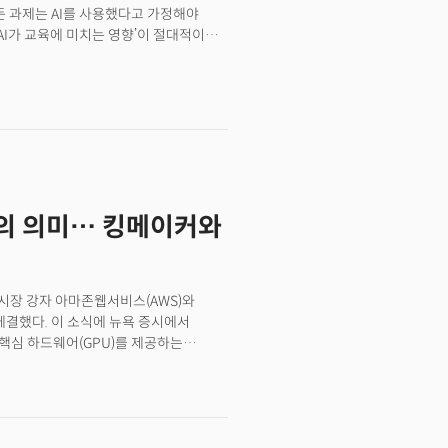
자였던 오픈AI(OpenAI)의 분기별
든 과제는 AI를 사용했다고 가정해야
다.👉AI를 일하게 하라… ‘앤트로픽 패권’
 ‘AI가 교육에 미치는 영향’이 절대적이며
를 꿈꾸는 생물학자로, 그리고 다시
 탐지기를 동원하더라도 AI가 작성한
 전환해 세계 최고의 AI 제국을 건설한
 널리 사용되고 있기 때문에 교육 및 평가
 됐을까? 그가 바라본 AI의 미래는 어떤
용에 능숙해지되 AI 없이도 학습할 수
분의 평가를 교실 내 대면 환경으로
신이자 테슬라 오토파일럿 개발 총괄을
 구글이 출시한 이미지 생성·편집 모델
본 결과 ‘시험지에 손글씨로 답을 기입하는
동시에 해낼 수 있는 AI의 등장은 ‘AI
약의 의미… 킹메이커와
집니다. 강력한 AI는
하는 능력, AI가 생성해 내는 오류를
팅 시장 강자 아마존웹서비스(AWS)와
 체결했다. 이 소식에 뉴욕 증시에서
핵심 하드웨어(GPU)를 제공하는
다.오픈AI와 아마존의 이번 계약은 최근
다. 앞서 9월 오라클과 3000억달러(약
후 엔비디아와 10GW(기가와트,
브로드컴, 마이크로소프트(MS)와의 파트너십
바 있다. 오픈AI의 ‘AI 제국 확장’