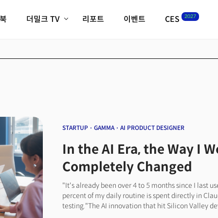
2027
이북
더밀크 TV
리포트
이벤트
CES
전체기사
K-웨이브
최신비디오
비디오
스타트업
혁신원정대
역사 및 개요
인자기(사람,돈,기술 이야기)
필드 가이드
크리스의 뉴욕 시그널
CES2027 with TheM
더밀크 아카데미
STARTUP
GAMMA
AI PRODUCT DESIGNER
더웨이브/트렌드쇼
In the AI Era, the Way I 
밸리토크
Completely Changed
"It's already been over 4 to 5 months since I last u
percent of my daily routine is spent directly in Cl
testing."The AI innovation that hit Silicon Valley d
adjacent areas. A major shift is happening in the wo