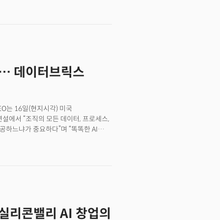
y take on judgment and verification
I adoption first affected software
ly and quality improved, entrusting
 Google CEO Sundar Pichai, even
ather, AI agents write 75% of new
 future shown by Google's 'Gemini
뿐”… 데이터브릭스
ork revolution is not limited to the
pers are also using AI to improve
ugh AI coding, making it a daily
rs are prime examples.
CEO는 16일(현지시각) 미국
조연설에서 “조직의 모든 데이터, 프로세스,
공하느냐가 중요하다”며 “똑똑한 AI
운 일을 할 수 있다”고 강조했다. 기업이
지 못하는 가장 큰 병목은 ‘데이터 맥락
 세계에 2만 개 이상의 기업 고객을 보유하고
 70%가 데이터브릭스 플랫폼을 사용하고
터를 어떻게 AI와 연결할 것인가의
기록돼야 하고, 전사본이 만들어져야
한다. 데이터브릭스에는 현장 배치
 실리콘밸리 AI 창업의
이 있어서 이런 재구성을 돕는다”고