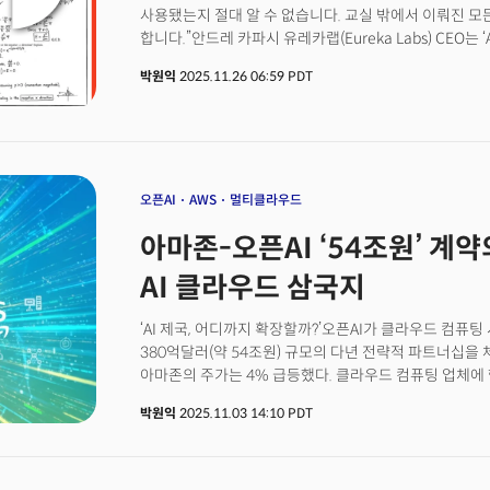
기업 고객과 개발자들의 전폭적 지지를 받으며 업계 절대강
사용됐는지 절대 알 수 없습니다. 교실 밖에서 이뤄진 모
연간 반복 매출(quarterly ARR additions)을 추월했
합니다.”안드레 카파시 유레카랩(Eureka Labs) CEO는
암시하는 3대 시그널순수 물리학도에서 출발해 질병 퇴치
돌이킬 수 없는 비가역적 현상이 됐다고 분석합니다. AI
박원익
2025.11.26 06:59 PDT
자신의 전공과는 거리가 먼 AI 연구자로 커리어를 완전히
과제와 사람이 작성한 과제를 구분할 수 없고, 이미 AI가
다리오 아모데이. 그는 어떻게 최고의 AI 제국을 건설하게
방식에 변화가 필요하다는 것이죠. 그는 “학생들이 AI 사
모습일까?
있도록 해야 한다”며 “이를 달성하는 유일한 방법은 대부
전환하는 것”이라고 강조했습니다.오픈AI 창업 멤버 출
지낸 AI 전문가가 이런 이야기를 한 배경은 무엇일까요?
‘나노 바나나 프로’가 그 배경입니다. 모델을 테스트해 
오픈AI
AWS
멀티클라우드
작업’까지 가능했기 때문이죠. 추론과 이미지 생성, 편집을 
아마존-오픈AI ‘54조원’ 계
시대에 인간이 갖춰야 할 능력’에 대한 근본적인 물음을 던
역설적이게도, AI의 도움 없이 스스로 사고하고 답을 도출
AI 클라우드 삼국지
검증할 수 있는 능력을 중요하게 만들고 있습니다.
‘AI 제국, 어디까지 확장할까?’오픈AI가 클라우드 컴퓨
380억달러(약 54조원) 규모의 다년 전략적 파트너십을
아마존의 주가는 4% 급등했다. 클라우드 컴퓨팅 업체에 
엔비디아의 주가 역시 2.17% 상승하며 기대감을 반영했
박원익
2025.11.03 14:10 PDT
잇따라 발표된 오픈AI발 파트너십 체결 발표의 연장선에 있
429조원) 규모 초대형 계약을 발표한 게 대표적이다. 이
1000억달러) 규모 AI 데이터센터 설립 계약, AMD, 
강화에 이르기까지 쉴새 없이 AI 인프라 확장 계획을 쏟아낸 