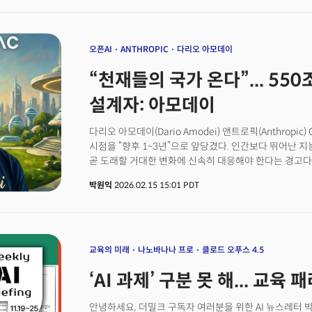
먼저 소프트웨어 개발자들에게 다가왔다. 코드 작성 속도
AI에 코딩을 맡기는 일이 대세가 된 것이다. 구글의 순다
뛰어난 개발자들이 모여 있는 구글 내부에서조차 신규 코
있다. 👉“신규 코드 75% AI가 생성”... 구글 ‘제미
오픈AI
ANTHROPIC
다리오 아모데이
AI발 업무 혁명이 개발 영역에만 머물지 않는다는 점이
“천재들의 국가 온다”... 5
AI를 활용해 업무 효율을 높이거나 AI 코딩으로 자신의
있다. 개발자들과 밀접하게 협업하는 디자이너들이 대표
설계자: 아모데이
다리오 아모데이(Dario Amodei) 앤트로픽(Anthropic
시점을 “향후 1~3년”으로 앞당겼다. 인간보다 뛰어난 지
곧 도래할 거대한 변화에 신속히 대응해야 한다는 경고다.
‘드와르케시 팟캐스트(Dwarkesh Podcast)’에 출연한
박원익
2026.02.15 15:01 PDT
‘지수함수의 끝(end of the exponential)’에 얼
있다는 사실”이라며 “사람들이 진부한 정치적 쟁점들만
어이없을 정도”라고 강조했다. 그가 언급한 ‘지수함수의 
능력을 넘어서는 ‘결말 단계’ 혹은 ‘목적지’를 의미한다. 
박사급 전문가 수준으로 지수함수처럼 진행됐는데 그 행진
교육의 미래
나노바나나 프로
클로드 오푸스 4.5
변화로 빠르면 1~3년 내 ‘데이터센터 속 천재들의 국가’
‘AI 과제’ 구분 못 해... 교
주목받는 이유는 그가 이끄는 앤트로픽이 세계 최고 AI 
앞서 12일 300억달러(약 43조원) 규모의 시리즈 G 투
(약 547조원)를 달성했다. 반도체 및 AI 분석 기업 세
안녕하세요, 더밀크 구독자 여러분을 위한 AI 뉴스레터 박