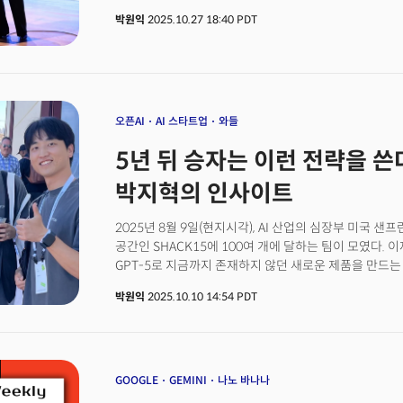
이들만의 것인가? 아니다. 슬랙(Slack), 줌(Zoom), 노션(No
언어에 이어 인류의 진화 자체를 도약시킬 수 있는 근원적
박원익
2025.10.27 18:40 PDT
스타트업들은 클라우드 위에서 완전히 새로운 일하는 방식
인류는 불의 발견 이후 난방, 조명, 조리뿐 아니라 석기와
패턴이다. 엔비디아가 하드웨어를 만들고, 삼성과 네이버가
사회 구조와 생활 방식까지 혁신하며 문명을 발전시켰다.
팩토리를 짓는다. 하지만 그것은 인프라일 뿐이다. 진짜 
사냥했으며 음식을 익혀 섭취해 영양 섭취 효율을 높일 수
만들어낼 기업가정신(앙트러프러너십)을 갖춘 스타트업
저장하고 금속을 제련, 도구를 만드는 등 문명 발전의 기틀
명확하다.&nbsp;인프라는 대기업이 만들지만, 혁신은 
변곡점 넘었다. 전 세계가 결과 만들기에 올인”
오픈AI
AI 스타트업
와들
5년 뒤 승자는 이런 전략을 쓴
박지혁의 인사이트
2025년 8월 9일(현지시각), AI 산업의 심장부 미국
공간인 SHACK15에 100여 개에 달하는 팀이 모였다. 이
GPT-5로 지금까지 존재하지 않던 새로운 제품을 만드는 
참여하기 위해 전 세계에서 개발자들이 모인 것이다. 박
박원익
2025.10.10 14:54 PDT
(Waddle)팀의 아이디어는 와들의 핵심 서비스인 AI 컨시어지
(Gentoo)’를 한 단계 진화시키는 것이었다. 단순히 고객 
매장의 상품 배치나 캠페인 기획까지 제공할 수 있는 ‘AI
발상이었다. 박 대표는 10월 9일(현지시각) 진행된 더밀크
직접 듣다’에서 “온라인 쇼핑몰의 매출을 높이는 AI 온
GOOGLE
GEMINI
나노 바나나
24시간 만에 첫 데모(시제품)를 만들었다”고 당시를 회