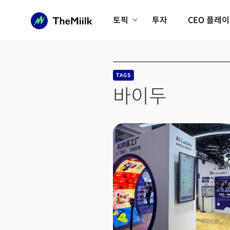
토픽
투자
CEO 플레
에이전틱AI시대
롱제비티/헬스케어
인프라/에너지
미국대전환
TAGS
피지컬AI/로봇
디지털자산
바이두
AX비즈니스혁명
미래 교육/직업
전체 기사 보기