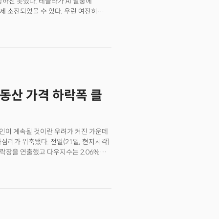
하진 못했다. 테슬라가 AI 열풍에
기업의 필수 전략 모델로 자리매김할
제 소진되었을 수 있다. 우린 여전히
주목됩니다. 4. 애플, 2월 19일
눈을 떠야할 때.✔ 아마존
가 오는 2월 19일 ‘새로운 제품(the
송을 포함해 배송 속도를 더 높이기 위해
이라고 밝혔습니다. 업계에서는 A18 칩 탑재와
 목표로 하고 있다. 훌륭한 가격대와
니다. 출고가는 499달러 수준으로 책정,
끌어들이고 더 높은 쇼핑 빈도를 유도할
전망경기 침체 속 가성비 제품 수요 대응
향조정": 알코아는 중국 경기 부양책에
를 꾀할 것으로 보입니다. 5.
않을 것으로 본다. 글로벌 성장 전망은
베이스가 2024년 4분기 매출
 될 것. 다시 낙관적이 되기 위해선
0억달러(631억9000만원)를
부동산 가격 하락폭 클
요할 것.✔ 어도비(ADBE)BMO
이됩니다. 📍의미 및 전망암호화폐
너레이티브 AI를 통해 신규 사용자 뿐
폐 자산 클래스(asset class)
비 익스프레스에 대한 최근 설문조사
워크 정비 필요성이 대두되고 있습니다.
하는 솔루션에 더 많은 비용을 지출할
페인이 계속될 것이란 우려가 커진 가운데
 "시장수익상회 의견 재확인": 올해에만
심리가 위축됐다. 전일(21일, 현지시각)
 여전히 최고의 대형주다. 총 예약은
하락장을 연출했고 다우지수는 2.06%가
 내년 S&P500으로의 지수 편입을
2일(현지시각, 수) 예정된 연준의 2월
에 대한 전망이 분분한 가운데 투자자들은
을 분석할 것으로 전망된다.자산시장동향
데 2월 연방공개시장위원회(FOMC)
상승하며 유럽중앙은행(ECB) 긴축 기조
소폭 하락. 10년물 국채금리는 3.92%,