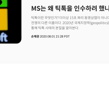
2년물 국채금리는 4.67%로 하락. 달러 인덱스는 강보
MS는 왜 틱톡을 인수하려 했
강경한 긴축 기조에 대한 우려로 하락. 금은 달러 보합세에
우려에 하락.모건스탠리, "무착륙은 없다!" [10:13am
경기침체가 없다는 이른바 "무착륙" 시나리오에 베팅하지
틱톡이란 무엇인가? 더이상 15초 짜리 동영상앱이 아니다
모건스탠리 최고투자책임자(CIO)는 22일(현지시각, 수
전쟁의 다른 이름이다. 2020년 국제지정학(geopolitic
소매판매와 탄력적인 노동 시장으로 투자자들이 견고한 
통해 틱톡 사태의 본질을 알아본다.
시나리오에 베팅하고 있지만 인플레이션 지표가 올라가면서
손재권
2020.08.01 21:28 PDT
평가했다. 샬럿은 "채권시장이 새로운 데이터를 반영해
인플레이션과 채권, 그리고 연준의 가이던스를 계속 무시
가열되면서 침체의 시기가 1,2분기 지연될 수는 있지만
분석했다.연준 의사록, "인플레 2% 확신 전까지 고금리 유지"
연방공개시장위원회(FOMC) 의사록에 따르면 대부분의
옳다고 판단, 25bp 금리인상에 전원 찬성했다. 하지만 
완화가 인플레이션의 재점화를 부를 수 있음을 경고했다.
제한적이지 않은 정책 기조가 최근의 인플레이션 압력을 
평가했다. 실제 의사록에 따르면 50bp 수준의 금리인
"충분히 제한적인 통화정책이 물가 안정을 더 빨리 가져올
것으로관측된다. 회의록에 따르면 "참가자들은 인플레이
지속적으로 하락하고 있다는 확신이 들때까지 제한적인 정
데에 동의한 것으로 나타났다. 지난 12월 연준은 점도표
추가 금리인상을 예고하고 있음을 시사했다. 하지만 최