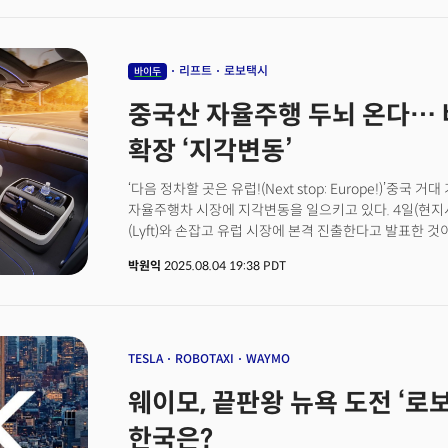
무관세가 적용되는 품목입니다. 작년 기준 반도체는 한국
따르면 대미 반도체 수출액은 106억8000만달러(약 14조
트럼프 미 대통령, 다음 주 ‘반도체 관세’ 예고... 세계 질
리프트
로보택시
바이두
중국산 자율주행 두뇌 온다… 
확장 ‘지각변동’
‘다음 정차할 곳은 유럽!(Next stop: Europe!)’중국 
자율주행차 시장에 지각변동을 일으키고 있다. 4일(현지시
(Lyft)와 손잡고 유럽 시장에 본격 진출한다고 발표한 것
시작으로 바이두의 6세대 로보택시 ‘아폴로 RT6’ 수천
박원익
2025.08.04 19:38 PDT
순차적으로 배치한다고 밝혔다. 이는 중국의 자율주행 AI
서구 모빌리티 시장의 심장부로 수출되는 첫 대규모 사례
소프트웨어, 알고리듬, 센서 활용 등을 포함한 AI 기반
‘두뇌’로 평가된다. 자율주행 기술을 확보하지 못한 완성
직면할 수 있다. 단순히 기술만의 문제가 아니다. 더 큰
TESLA
ROBOTAXI
WAYMO
지정학적 함의까지 내포한다. 자율주행 기술의 글로벌 표
웨이모, 끝판왕 뉴욕 도전 ‘로
자율주행 산업의 패권을 쥐게 될 가능성이 높기 때문이다.
심화되는 가운데, 미국의 주요 모빌리티 기업인 리프트가
한국은?
기업의 AI 기술을 선택했다는 점은 시사하는 바가 크다.‘