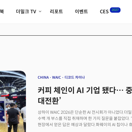
2027
이북
더밀크 TV
리포트
이벤트
CES
전체기사
K-웨이브
최신비디오
비디오
스타트업
혁신원정대
역사 및 개요
인자기(사람,돈,기술 이야기)
필드 가이드
크리스의 뉴욕 시그널
CES2027 with TheM
더밀크 아카데미
CHINA
WAIC
디코드 차이나
더웨이브/트렌드쇼
커피 체인이 AI 기업 됐다… 
밸리토크
대전환’
상하이 WAIC 2026은 단순한 AI 전시회가 아니었다.더
수백 개 부스를 직접 취재하며 한 가지 질문을 붙잡았다. 
현장에서 얻은 답은 예상과 달랐다.화웨이의 AI 칩이나 휴
아니었다. 중국은 AI 모델 하나를 잘 만드는 경쟁을 넘어