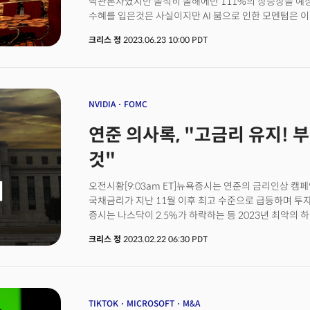
낙관론자였지만 솔직히 올해에만 111%의 상승장을 예상
및 전망애플의 움직임은 중국 시장에 진출하는 글로벌 
수혜를 입은것은 사실이지만 AI 붐으로 인한 모멘텀은 이
전망입니다. 검열 기술의 글로벌 규제 영향력 확대 가능성도 
테슬라를 꼭 소유해야만 하는 이름으로 인식하지만 이젠 
아이폰 SE 4세대 공개 전망👉 주요 내용애플의 팀 쿡 CEO
크리스 정
2023.06.23 10:00 PDT
(AMZN)JP모건, "탑픽으로 재확인": 아마존은 당일 배
newest member of the family)’을 공개할 예정
노력하고 있고 올해는 역대 가장 빠른 프라임 배송 속도를
5G를 지원하는 아이폰 SE 4세대 제품으로 예상하고 있습
강력한 셀렉션, 그리고 빠른 배송 속도는 소비자들을 더 
중저가 시장 공략에 나설 것으로 예상됩니다.📍의미 및 
것.✔ 알코아(AA)모건스탠리, "중립에서 비중축소로 하
전략으로, 신흥 시장 점유율 확보를 통해 애플 생태계 강화
대한 기대로 최근 랠리를 보였지만 이것이 지속 가능하지 
NVIDIA
FOMC
코인베이스, 역대 최고 분기 실적 달성👉 주요 내용코인
여전히 도전적이고 이는 원자재 수요와 광산 주식에 부담이
22억7000만달러(YoY +138%), 암호화폐 거래량 439
연준 의사록, "고금리 유지! 
주가 밸류에이션이 더 낮아지거나 글로벌 성장 가속화가 필
기록했습니다. 암호화폐 시장 회복세를 반영한 결과로 풀
캐피탈, "중립에서 매수로 상향 조정": 우린 어도비가 제
거래소의 수익성 구조 안정화 신호로 볼 수도 있습니다. 암호화
것"
아니라 가격과 믹스도 확보할 수 있다고 보고있다. 어도
편입에 따른 스테이블코인·디파이(DeFi) 규제 프레임
피드백 역시 매우 긍정적이었다. 사용자들이 AI를 활용
오전시황[9:03am ET]뉴욕증시는 연준의 금리인상 캠
의향이 있는 것으로 보인다.✔ 우버(UBER)오펜하이머,
국채금리가 지난 11월 이후 최고 수준으로 급등하며 투자
70%가 넘게 상승했지만 우리가 커버하는 기업 중 우버는
증시는 나스닥이 2.5%가 하락하는 등 2023년 최악의 
1분기에 19% 증가했고 2분기 전망을 15%를 제시했다.
하락해 연중 마이너스로 돌아섰다.시장의 포커스는 이제 2
앞두고 올해도 성장이 지속될 것으로 전망한다.
크리스 정
2023.02.22 06:30 PDT
FOMC 회의록에 쏠릴 것으로 관측된다. 올해 최종금리
미래 금리 인상 경로에 대한 통찰력을 얻기위해 의사록
[9:16am ET]핵심이슈: 연준의 긴축 우려가 커진 가운
정례회의 의사록 공개 / 독일 1월 인플레이션이 급격히 
강화 금리와 달러: 미 국채금리는 3개월 최고치로 상승 후 
TIKTOK
MICROSOFT
M&A