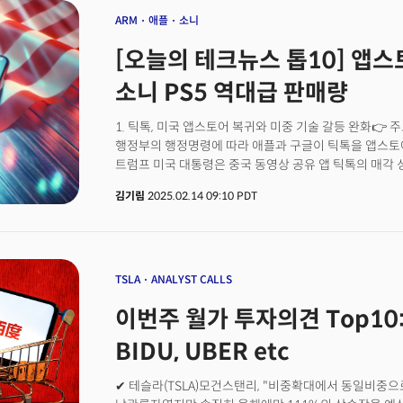
ARM
애플
소니
[오늘의 테크뉴스 톱10] 앱스토
소니 PS5 역대급 판매량
1. 틱톡, 미국 앱스토어 복귀와 미중 기술 갈등 완화👉 주
행정부의 행정명령에 따라 애플과 구글이 틱톡을 앱스토어
트럼프 미국 대통령은 중국 동영상 공유 앱 틱톡의 매각 
중이라면서, 서비스 금지 유예 기간을 연장할 수 있다고 
김기림
2025.02.14 09:10 PDT
틱톡이 미국 이용자들의 개인정보를 중국 공산당에 넘길 
바이트댄스에 매각하거나 미국 앱스토어에서 빠지라는 법
전망단기적 해결책이지만, 미중 기술 패권 경쟁 완화 신호.
데이터 규제 프레임워크 논의가 예상됩니다.2. ARM, 직
주요 내용소프트뱅크 자회사 ARM이 메타를 첫 고객으로
TSLA
ANALYST CALLS
발표했습니다. 이는 7000억달러 규모의 반도체 시장에
이번주 월가 투자의견 Top10: 
전망입니다📍의미 및 전망빅테크 기업들이 라이선스 모델
트렌드 가속에 박차를 가하고 있는 것으로 보입니다. 
BIDU, UBER etc
인프라 시장 다극화가 예측됩니다. 3. 애플, 중국 전용 AI
내용애플이 2025년 5월 출시를 목표로 바이두·알리바바
✔ 테슬라(TSLA)모건스탠리, "비중확대에서 동일비중으
기술을 개발 중입니다. 다만 온디바이스 모델의 성능 한