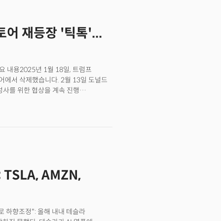
어 재등장 '틱톡'...
요 내용2025년 1월 18일, 트럼프
에서 삭제했습니다. 2월 13일 도널드
성사를 위한 협상을 계속 진행
밝혔는데요. 미국 의회는 지난해 4월
수 있다는 우려에 틱톡을 중국
안을 통과시킨 바 있습니다.📍의미 및
 향후 ‘클린 네트워크’ 정책과 중장기
접 칩 생산으로 반도체 시장 판도 변화👉
 확보하며 데이터센터용 CPU 출시를
서 퀄컴·엔비디아와의 경쟁을 격화할
TSLA, AMZN,
에서 생산 주체로 전환, 수직 통합
빅테크들의 경쟁이 심화되며 클라우드
 검열 시스템 구축 현황👉 주요
와 협력해 현지법 준수용 AI 필터링
로 하향조정": 올해 내내 테슬라
계로 기술적 난항을 겪고 있습니다.📍의미