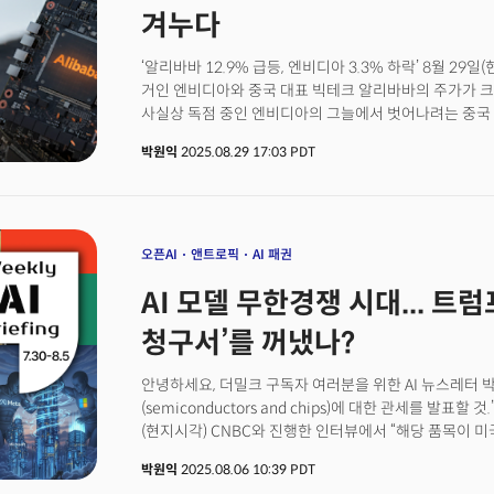
시리즈는 중국을 따라가자는 이야기가 아니다. 오히려 중
겨누다
중국을 이해하는 것은 미국과 중국이 만들어가는 새로운 
하는지를 판단하기 위해서다.중국을 제대로 이해해야 미국
‘알리바바 12.9% 급등, 엔비디아 3.3% 하락’ 8월 2
사이에서 한국이 선택해야 할 길도 비로소 보이기 시작할
거인 엔비디아와 중국 대표 빅테크 알리바바의 주가가 크게
사실상 독점 중인 엔비디아의 그늘에서 벗어나려는 중국
시장 반응이 엇갈렸다는 게 전문가들의 분석이다. 월스트
박원익
2025.08.29 17:03 PDT
클라우드 기업 알리바바는 자체 AI 칩 개발에 속도를 내
디인포메이션은 중국의 유망 AI 스타트업 딥시크(DeepSe
화웨이의 ‘어센드(Ascend)’ 칩을 도입하기로 했다고 
독립된 선택이 아니다. 미국과 중국의 AI 패권 경쟁, 미
속에서 필연적으로 나타난 중국의 기술 자립을 향한 몸부
오픈AI
앤트로픽
AI 패권
안정적으로 대량 공급이 가능한 자국산 칩으로 전환하려는
AI 모델 무한경쟁 시대... 트
관측도 제기된다.
청구서’를 꺼냈나?
안녕하세요, 더밀크 구독자 여러분을 위한 AI 뉴스레터 
(semiconductors and chips)에 대한 관세를 발표
(현지시각) CNBC와 진행한 인터뷰에서 “해당 품목이 
밝혔습니다. 상호관세와 별도로 적용되는 품목별 관세를
박원익
2025.08.06 10:39 PDT
것입니다. 반도체는 1997년 세계무역기구(WTO) 정보기