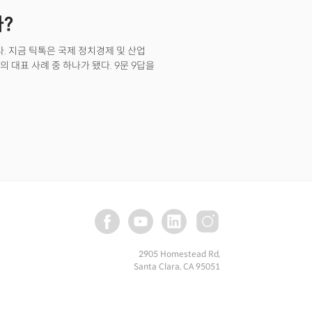
합세.상품동향: 국제유가는 중앙은행의
나?
 소폭 회복. 구리는 글로벌 경기 둔화
 ET]글로벌 투자은행 모건스탠리가
 말것을 권고했다. 리사 샬럿
. 지금 틱톡은 국제 정치경제 및 산업
) 투자노트를 통해 "예상보다 훨씬 나은
s)의 대표 사례 중 하나가 됐다. 9문 9답을
성장으로 침체가 없다는 '무착륙'
 '경착륙' 위험이 커지고 있다."고
 가격을 책정한 반면 주식시장은
했다."며 소비와 인플레이션이 다시
 경착륙의 위험이 커지고 있다고
 [3:22pm ET]2월
 위원들이 금리인상 속도를 늦추는 것이
일부 위원은 너무 빠른 금리 중단이나
 특히 많은 참가자들이 "충분히
완화하는 진전을 해칠 수 있다."고
상을 선호하는 참가자들이 있었고 이들은
 수 있을 것."이라 주장한
2905 Homestead Rd,
션 데이터가 목표 범위인 2%로
Santa Clara, CA 95051
책 기조를 유지할 필요가 있다."는
를 통해 대다수의 위원들이 올해 두 번의
근 강력한 고용데이터와 인플레이션