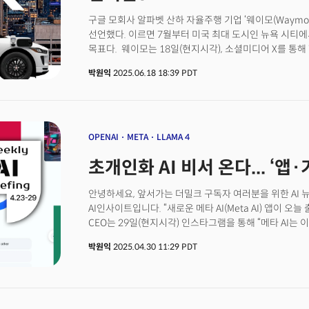
있다. 이 파트너십의 성패는 일차적으로 독일, 영국 규제
구글 모회사 알파벳 산하 자율주행 기업 ‘웨이모(Waym
주권, 기술 표준, 나아가 국가 안보에 대한 서구 사회의 
선언했다. 이르면 7월부터 미국 최대 도시인 뉴욕 시티
있는 것이다. 현지 규제 환경에 대한 이해 및 서비스 확장
목표다. 웨이모는 18일(현지시각), 소셜미디어 X를 통
1억7500만유로(약 2800억원)를 투입, 유럽 택시 앱 프
자율주행 운행을 할 수 있도록 뉴욕시 교통국(NYCDOT
박원익
2025.06.18 18:39 PDT
서비스를 제공하기 위한 핵심 단계”라고 밝혔다. 웨이모는
(fully autonomous ride-hailing) 제공을 위해
차량은 현재 샌프란시스코와 실리콘밸리 일부 지역에서 운행 
투입될 예정이다.
OPENAI
META
LLAMA 4
초개인화 AI 비서 온다... ‘앱
안녕하세요, 앞서가는 더밀크 구독자 여러분을 위한 AI
AI인사이트입니다. “새로운 메타 AI(Meta AI) 앱이 
CEO는 29일(현지시각) 인스타그램을 통해 “메타 AI는 
(MAU)를 가지고 있다”며 이같이 밝혔습니다. 페이스북,
박원익
2025.04.30 11:29 PDT
운영 중인 앱에 통합해 제공하던 메타 AI의 사용자 반응
설명입니다. 새로운 메타 AI 앱의 특징은 무엇일까요? 마
추진하는 걸까요?