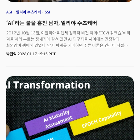
AGI
일리야 수츠케버
SSI
‘AI’라는 불을 훔친 남자, 일리야 수츠케버
2012년 10월 13일, 이탈리아 피렌체 컴퓨터 비전 학회(ECCV) 워크숍.‘AI의
겨울’이라 부르는 정체기에 갇혀 있던 AI 연구자들 사이에는 긴장감과
회의감이 팽배해 있었다. 당시 학계를 지배하던 주류 이론은 인간이 직접
알고리즘의 규칙을 설계하고 특징을 정의해야 한다는 것이었다. 기계가
박원익
2026.01.17 15:15 PDT
스스로 학습한다는 ‘신경망(Neural Networks)’ 이론은 1980년대 이후
‘작동하지 않는 몽상’으로 치부되며 비주류로 취급됐다.한데 이날 발표된
‘이미지넷(ImageNet)’ 대회 결과가 판도를 단 하루 만에 뒤집었다. 신경망을
활용한 캐나다 토론토 대학 ‘슈퍼비전(SuperVision)’팀이 제출한 결과가 전
세계 석학들의 눈을 의심하게 만든 것이다. 이 팀이 설계한 합성곱 신경망
(CNN) 모델 알렉스넷이 기록한 오류율은 15.3%. 당시 2위를 차지한 일본
연구팀의 오류율(26.2%)을 무려 10.9%포인트 앞서는 압도적인
격차였다. 기적 같은 승리의 배후에는 세 명의 남자가 있었다. 2024년 노벨
물리학상 수상자 제프리 힌튼 토론토대 교수와 그의 제자 알렉스
크리제브스키, 일리야 수츠케버(Ilya Sutskever)였다. 당시 20대 중반의
대학원생이었던 수츠케버는 두 개의 엔비디아 GPU를 연결해 밤낮없이
모델을 훈련시켰다. 데이터만 충분하다면 기계가 인간의 이미지 인식 능력을
능가할 수 있음을 증명한 것이다.그것은 ‘딥러닝(Deep Learning)’이라는
새로운 시대의 개막을 알리는 신호탄이자 일리야 수츠케버라는 천재가 전면에