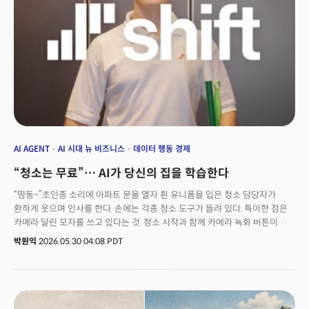
구조여야 하는지, 어떤 판단을 언제 내려야 하는지, 애초부터 CEO가 해야할
질문을 하게 됐다."전통적인 스타트업 CEO는 전략을 짜고 팀을 구성하고
커뮤니케이션을 조율하는 역할이었잖아요. 핵심 실행은 엔지니어링 팀이
맡았죠. 지금은 AI가 실행 자체를 대체하기 시작했습니다"
AI AGENT
AI 시대 뉴 비즈니스
데이터 행동 경제
“청소는 무료”… AI가 당신의 집을 학습한다
“띵동~”초인종 소리에 아파트 문을 열자 흰 유니폼을 입은 청소 담당자가
환하게 웃으며 인사를 한다. 손에는 각종 청소 도구가 들려 있다. 특이한 점은
카메라 달린 모자를 쓰고 있다는 것. 청소 시작과 함께 카메라 녹화 버튼이
눌렸다. 욕실, 주방, 거실을 돌며 바닥을 닦고, 냉장고를 청소하고, 설거지를
박원익
2026.05.30 04:08 PDT
하며 쌓인 빨랫감을 정리하는 내내 청소 담당자는 1인칭 시점으로 모든 것을
기록했다. 아파트가 깨끗하게 정리된 후 청구된 청소비는 0원. 영상 녹화 및
사용을 허락한 대가다. 가상의 시나리오가 아니다. 현재 미국 뉴욕에서 실제로
벌어지고 있는 일이다.