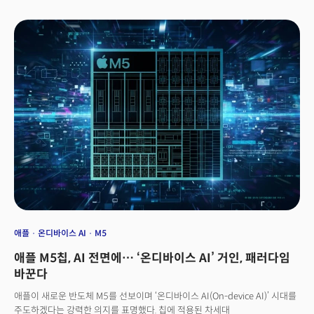
시작된 우울증은 눈덩이처럼 불어났고, 불면과 의욕 저하에 따른 악순환은
불과 한두 달 만에 그를 심각한 상황으로 몰고 갔다. 그는 정신과 병원을 찾아
상담과 약물 치료를 받고 나서야 우울증에서 회복할 수 있었다. 안 연구원은
“이런 개인적인 경험 때문에 우울증과 불안장애에 대한 굉장히 큰 관심이
생겼다”며 “이것이 AI를 활용한 정신 건강 연구의 원동력이 됐다”고 설명했다.
실제로 이 증상을 겪는 사람들에게 우울증이 얼마나 심각한 질병인지 잘 알기
때문에 사람들에게 도움을 주고 싶었다는 것. 서울대학교 재료공학부, 동
대학원 바이오엔지니어링(석사), MIT 뇌인지과학과(박사과정) 등 다양한
분야를 거쳤다는 점도 그의 융합 과학 연구에 영향을 줬다. 실제로 우울증은 전
세계적으로 수많은 사람들에게 고통을 주고 있다. 안 연구원이 제시한 자료에
따르면 2019년 기준 전 세계 우울증 환자는 약 2억8000만 명, 불안장애
환자는 3억 명에 달한다. 더 놀라운 데이터는 평생 유병률이 15~20%에
이른다는 점이다. 이 수치는 다섯 명 중 한 명은 일생에 한 번은 정신 질환을
겪을 가능성이 있다는 의미다. “특히 팬데믹 이후 정신질환자가 급속도로
증가했습니다. 2030년에는 정신질환이 세계 질병 부담 중 가장 큰 비중을
차지할 것이라는 예측도 나오고 있습니다.”전 세계 수많은 사람들이 겪는
마음의 고통, AI는 이 문제를 해결하는 도구가 될 수 있을까?👉AI 의료 혁명 :
애플
온디바이스 AI
M5
환자들이 의사보다 AI에 더 마음을 열더라
애플 M5칩, AI 전면에… ‘온디바이스 AI’ 거인, 패러다임
바꾼다
애플이 새로운 반도체 M5를 선보이며 ‘온디바이스 AI(On-device AI)’ 시대를
주도하겠다는 강력한 의지를 표명했다. 칩에 적용된 차세대