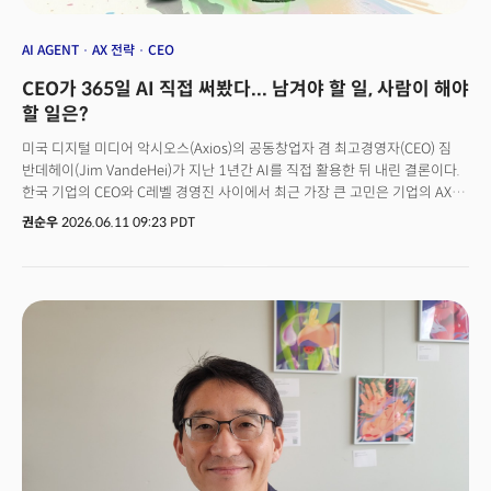
AI AGENT
AX 전략
CEO
CEO가 365일 AI 직접 써봤다... 남겨야 할 일, 사람이 해야
할 일은?
미국 디지털 미디어 악시오스(Axios)의 공동창업자 겸 최고경영자(CEO) 짐
반데헤이(Jim VandeHei)가 지난 1년간 AI를 직접 활용한 뒤 내린 결론이다.
한국 기업의 CEO와 C레벨 경영진 사이에서 최근 가장 큰 고민은 기업의 AX
전환이다. AI를 도입해야 한다는 데는 이견이 없다. 하지만 어디에 적용해야
권순우
2026.06.11 09:23 PDT
하는지, 어떤 업무부터 바꿔야 하는지, 조직 구조는 어떻게 재설계해야
하는지에 대해서는 여전히 답을 찾는 과정에 있다. AI를 직원의 생산성을
높이는 도구로 활용하는 수준을 넘어, AI 네이티브 기업으로 전환하기 위한
운영 모델과 의사결정 체계를 고민하는 기업도 빠르게 늘고 있다.반데헤이는
이 질문에 직접 답을 찾기로 했다. 스스로를 'CEO 실험실의 쥐'로 만들고 매일
새벽 챗GPT와 클로드를 사용했다. 개인 업무는 물론 사업 운영 전반에 AI를
적용했고, 경영진에게도 AI 에이전트 활용을 요구했다. AI를 적극 활용한
CEO가 1년간의 실험 끝에 발견한 것은 기술의 한계보다 조직의 한계였다.
그는 "AI는 보고서를 더 빨리 쓰게 만들고, 분석과 의사결정을 지원하며, 개인
생산성을 극적으로 높였다"고 말했다. 하지만 조직의 프로세스와 보고 체계,
의사결정 구조로 인해 그 효과가 마지막 단계에서 멈췄다. 개인은 빨라졌지만
조직은 여전히 느렸다는 것이다. 이런 결론은 반데헤이 개인의 경험에 그치지