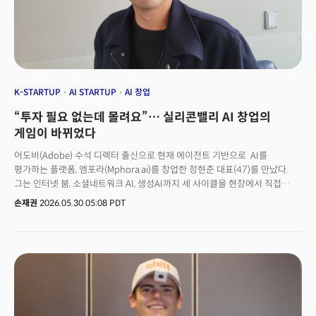
않는다. 매사추세츠공과대학(MIT), 보스턴컨설팅그룹(BCG), 맥킨지
(McKinsey), 마이크로소프트 등 수천 개 기업을 분석한 보고서도 같은 맥락의
결론으로 이어졌다. AI 도입의 성패가 '조직'의 재설계로부터 시작된다는 것을
의미한다. 🚀 더밀크 멤버십 가입하고, AX 전환 사례 더 살펴보기
K-STARTUP
AI STARTUP
AI 창업
“투자 필요 없는데 몰려요”… 실리콘밸리 AI 창업의
게임이 바뀌었다
어도비(Adobe) 수석 디렉터 출신으로 현재 에이전트 기반으로 AI를
평가하는 플랫폼, 엠포라(Mphora.ai)를 창업한 정현준 대표(47)를 만났다.
그는 인터넷 붐, 소셜네트워크 AI, 생성AI까지 세 사이클을 현장에서 직접
경험한 AI 엔지니어이자 연구자다.그가 꺼내놓은 이야기는 단순한 창업
손재권
2026.05.30 05:08 PDT
경험담이 아니었다. AI가 실리콘밸리의 창업 문법 자체를 어떻게 다시 쓰고
있는지, 그리고 그 안에서 진짜 기회는 어디에 있는지에 관한 생생한
증언이었다.정현준 대표는 어도비를 나와 AI 창업을 하면서 "CEO의 역할이
근본적으로 바뀌었다"는 말을 꺼냈다. 그런데 단순히 "AI 도구를 잘 쓴다"는
차원이 아니었다. AI가 초기 스타트업이 해야할 일을 대신하면서 오히려
회사의 '본질적' 질문을 한다는 것이다.회사 직원이 많을 필요도 없어졌다
CEO의 책임과 역할 중에 짊어져야할 회사 운영과 투자 유치 관련 업무
상당부분을 AI에 위임할 수 있기 때문이다. 대신 무엇을 만들지, 왜 그