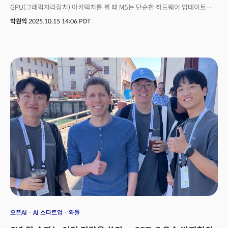
GPU(그래픽처리장치) 아키텍처를 볼 때 M5는 단순한 하드웨어 업데이트를
넘어 AI를 제품 전략 중심에 확고하게 자리 잡게 만든 중대한 이정표라는 게
박원익
2025.10.15 14:06 PDT
업계 전문가들의 평가다. 애플은 15일(현지시각) 각 코어에 뉴럴
액셀러레이터(Neural Accelerator, 신경망 가속기)가 탑재된 차세대 칩인
M5를 선보였다. 조니 스루지 애플 하드웨어 기술 담당 수석 부사장은 “M5는
애플 실리콘의 AI 성능에서 다음 단계의 큰 도약을 이끌 것”이라며 “GPU에
뉴럴 가속기를 도입한 M5는 AI 워크로드를 크게 향상시킨다”고
설명했다. 애플은 이날 M5 칩을 탑재한 세 가지 새로운 제품 라인업도
선보였다. 강력한 성능으로 무장한 맥북 프로, 휴대용 AI 워크스테이션으로
재탄생한 아이패드 프로, 한 차원 높은 몰입감을 제공하는 애플 비전 프로가 그
주인공이다. 생성형 AI 분야에서 상대적으로 뒤처졌다는 평가를 받는 애플이
M5 칩과 프라이버시, 저지연성, 매끄러운 사용자 경험을 앞세운 온디바이스
AI를 통해 다시 부활할 수 있을지 업계의 시선이 쏠리고 있다.👉관련 기사:
애플, AI의 골든타임을 놓쳤다... WWDC 25에서 뒷전으로 밀려
오픈AI
AI 스타트업
와들