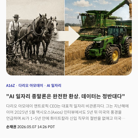
A16Z
다리오 아모데이
AI 일자리
"AI 일자리 종말론은 완전한 환상. 데이터는 정반대다"
다리오 아모데이 앤트로픽 CEO는 대표적 일자리 비관론자다. 그는 지난해에
이어 2025년 5월 액시오스(Axios) 인터뷰에서도 5년 뒤 미국의 풍경을
언급하며 AI가 1~5년 안에 화이트칼라 신입 직무의 절반을 없애고 미국
실업률을 10~20%까지 끌어올릴 수 있다고 경고했다. 아모데이는
손재권
2026.05.07 14:26 PDT
"화이트칼라 학살(white-collar bloodbath)"이라고까지 불렀다. 아모데이뿐
아니라 공개적으로 '비관론'을 설파하는 인사들이 많다. 데이터도 넘친다. MIT