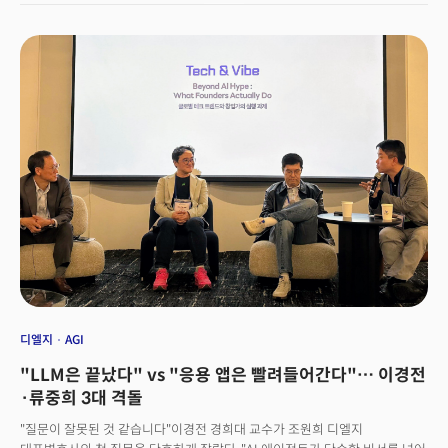
연구는 AI가 이미 미국 노동시장의 11.7%에 해당하는 업무를 수행할 수
있다고 밝혔으며 챌린저·그레이·앤드크리스마스(Challenger, Gray &
Christmas) 자료에 따르면 2025년 미국에서 AI를 사유로 한 정리해고는 약
5만 5000 건에 달했다.정치적 이슈로도 떠오를 전망이다. 트럼프 행정부 1기
핵심 인사였던 스티브 배넌(Steve Bannon)은 "20대의 희망 직업인 행정·
관리·기술 분야의 신입 일자리가 어떻게 도륙당하고 있는지 아무도 고려하지
않는다"며 오는 2028년 미 대선의 가장 큰 이슈로 떠오를 것으로 분석했다.
이처럼 '일자리 폭망론'이 확산되는 분위기 속에서 실리콘밸리
벤처캐피털리스트가 '데이터'로 정면으로 반박하고 나서 주목받고 있다.
실리콘밸리 벤처캐피털 데이비드 조지(David George) a16z 파트너는 5월
6일 자사 인사이트 레터에서 "AI 일자리 종말론은 완전한 환상"이라고
직격타를 날렸다. 그는 "AI 비관론자들이 펼치는 '영구 실업 사회' 시나리오는
설득력 있는 이야기도 아니고, 새로운 이야기도 아니다"며 "100년 묵은
경제학 오류의 재포장에 불과하다"고 일갈했다. 조지 파트너가 주장하는
근거는 무엇일까?
디엘지
AGI
"LLM은 끝났다" vs "응용 앱은 빨려들어간다"… 이경전
·류중희 3대 격돌
"질문이 잘못된 것 같습니다"이경전 경희대 교수가 조원희 디엘지