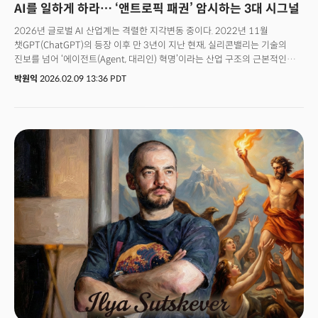
AI를 일하게 하라… ‘앤트로픽 패권’ 암시하는 3대 시그널
2026년 글로벌 AI 산업계는 격렬한 지각변동 중이다. 2022년 11월
챗GPT(ChatGPT)의 등장 이후 만 3년이 지난 현재, 실리콘밸리는 기술의
진보를 넘어 ‘에이전트(Agent, 대리인) 혁명’이라는 산업 구조의 근본적인
재편을 보고 있다. 이 혁명의 최전선에는 그동안 오픈AI(OpenAI)의 그늘에
박원익
2026.02.09 13:36 PDT
가려져 있던 앤트로픽(Anthropic)이 있다.오픈AI가 주춤하는 사이 무서운
속도로 성장 중인 앤트로픽이 AI 경쟁의 무게중심을 옮기고 있다는 게
전문가들의 분석이다. 이는 특정 모델의 성능 우위를 논하는 차원을
넘어선다. 인간의 질문에 답하는 수동적 ‘조수(Assistant)’에서 복잡한 업무를
스스로 계획하고 실행, 완결하는 능동적 ‘디지털 노동자(Digital Worker)’로 AI
패러다임이 바뀌고 있다는 게 핵심이다.