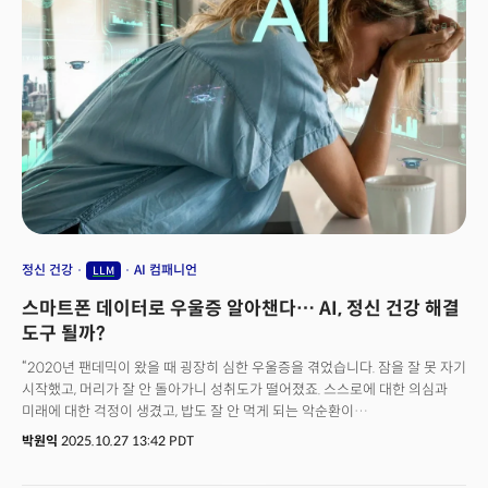
한다.물론 소비자는 기술 혁신으로 인한 수혜를 볼 것이다. 하지만 지금까지
몇몇 초기 창업자·투자만 억만장자가 됐다. 지금 시점에서 경영자·투자자·
개인이 “AI에 올라타면 인생이 바뀐다”는 기대를 품는 것은, 역사와 구조를
감안할 때 위험한 오해에 가까울 수 있다. AI를 둘러싼 서사에서 ‘허황된 꿈’을
걷어내고, 경영자와 지식 노동자가 현실적인 기회를 어디에서 찾아야 하는지
찾아야 하는 시기다.
정신 건강
AI 컴패니언
LLM
스마트폰 데이터로 우울증 알아챈다… AI, 정신 건강 해결
도구 될까?
“2020년 팬데믹이 왔을 때 굉장히 심한 우울증을 겪었습니다. 잠을 잘 못 자기
시작했고, 머리가 잘 안 돌아가니 성취도가 떨어졌죠. 스스로에 대한 의심과
미래에 대한 걱정이 생겼고, 밥도 잘 안 먹게 되는 악순환이
반복됐습니다.”23일(현지시각) 더밀크가 주최한 스페셜 웨비나 ‘AI의 미래,
박원익
2025.10.27 13:42 PDT
최전선에서 직접 듣다’에 연사로 나선 MIT 뇌인지과학과 안건 연구원은
자신의 경험담으로 강연을 시작했다. 팬데믹 시절 미국에서 혼자 자취하며