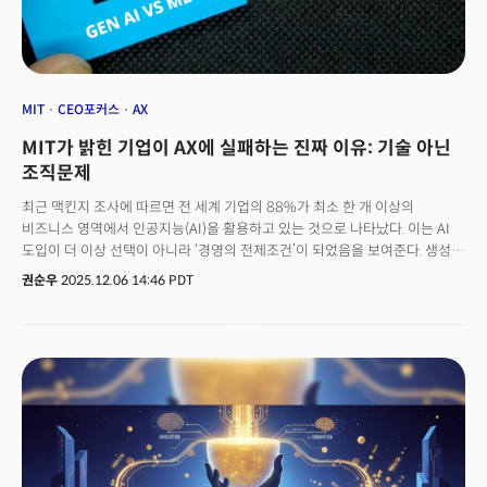
등장하는 순간이었다.👉추론 AI 시대를 연 결정적 순간들, 그리고 미래
MIT
CEO포커스
AX
MIT가 밝힌 기업이 AX에 실패하는 진짜 이유: 기술 아닌
조직문제
최근 맥킨지 조사에 따르면 전 세계 기업의 88%가 최소 한 개 이상의
비즈니스 영역에서 인공지능(AI)을 활용하고 있는 것으로 나타났다. 이는 AI
도입이 더 이상 선택이 아니라 ‘경영의 전제조건’이 되었음을 보여준다. 생성형
AI의 부상 이후 기업 경쟁력의 기준은 기술 보유 여부가 아니라, AI를 얼마나
권순우
2025.12.06 14:46 PDT
조직 깊숙이 내재화해 성과로 전환하느냐로 옮겨가고 있다. 한국 기업들 역시
생산·제조·유통·금융 전 분야에서 AI 기반 전환을 서두르며 글로벌 경쟁의
한복판에 서 있는 상황이다. 이러한 흐름 속에서 MIT 슬론 경영대학원이 실제
기업 사례와 연구 데이터를 기반으로 'AI 도입 전략 가이드'를 제시했다. MIT
연구진은 AI 도입 과정에서 기업이 직면하는 핵심 의사결정 지점을 분석한 뒤,
성숙도 진단, 기술 선택, 인재 전략이라는 세 가지 축으로 기업의 AI 전환
로드맵을 정교하게 제시했다. 👉 에이전트 AI시대 1년, "왜 AI도입에
실패하는가?" 맥킨지가 배운 교훈 4가지