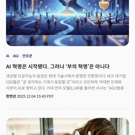
AI
AGI
얀르쿤
AI 혁명은 시작됐다. 그러나 ‘부의 혁명’은 아니다
생성형 인공지능의 등장은 현대 기술사에서 분명한 전환점이다. 테크 대기업
CEO들은 “곧 생각하는 기계가 등장할 것”이라고 선언하며, 막대한 인재와
자본이 AI로 향하고 있다. 거대 언어 모델(LLM)을 둘러싼 서사는 “AGI(범용
인공지능) → 산업 전면 재편 → 새로운 부의 시대”라는 익숙한 스토리라인을
한연선
2025.12.04 15:43 PDT
따라간다. 그러나 이러한 서사는 기술의 잠재력과 투자 수익, 그리고 개인의
커리어 전망을 지나치게 단순화하는 경향이 있다. 기술적 측면에서, 현재의
LLM은 우리가 말하는 ‘지능’과는 다른 종류의 시스템일 가능성이 크다. 경제·
산업적 측면에서는, AI는 사회 전체의 생산성을 끌어올리는 동시에, 투자자와
창업자에게는 생각보다 좁은 기회만을 남길 수 있다. AI가 세상을 바꾸지만,
그것만으로 모든 사람을 부자로 만들어 주지는 않는다는 사실을 직시해야