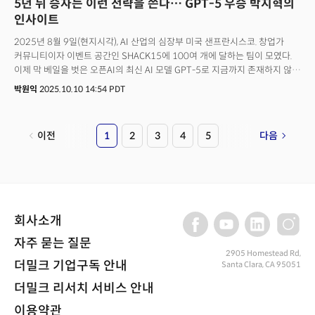
5년 뒤 승자는 이런 전략을 쓴다… GPT-5 우승 박지혁의
인사이트
2025년 8월 9일(현지시각), AI 산업의 심장부 미국 샌프란시스코. 창업가
커뮤니티이자 이벤트 공간인 SHACK15에 100여 개에 달하는 팀이 모였다.
이제 막 베일을 벗은 오픈AI의 최신 AI 모델 GPT-5로 지금까지 존재하지 않던
새로운 제품을 만드는 대회 ‘GPT-5 스타트업 해커톤’에 참여하기 위해 전
박원익
2025.10.10 14:54 PDT
세계에서 개발자들이 모인 것이다. 박지혁 대표가 이끄는 스타트업 와들
(Waddle)팀의 아이디어는 와들의 핵심 서비스인 AI 컨시어지(Concierge,
점원) ‘젠투(Gentoo)’를 한 단계 진화시키는 것이었다. 단순히 고객 응대를
이전
1
2
3
4
5
다음
자동화하는 ‘AI 점원’을 넘어, 매장의 상품 배치나 캠페인 기획까지 제공할 수
있는 ‘AI 스토어 매니저’를 개발하는 발상이었다. 박 대표는 10월 9일
(현지시각) 진행된 더밀크 스페셜 웨비나 ‘AI의 미래, 최전선에서 직접
듣다’에서 “온라인 쇼핑몰의 매출을 높이는 AI 온라인 쇼핑몰 운영자 역할을
상상하며 24시간 만에 첫 데모(시제품)를 만들었다”고 당시를
회상했다. 핵심은 젠투가 사용자와 나눈 방대한 대화 데이터를 GPT-5를
회사소개
이용해 분석하는 것이었다. 예컨대 데이터 기반으로 사용자의 취향과 행동
패턴을 반영, 가상의 마케팅 전략을 시뮬레이션해 매출을 높이는
자주 묻는 질문
식이다. 결과는 놀라웠다. 와들팀은 유일한 한국 참가팀으로서 100여 개의
2905 Homestead Rd,
더밀크 기업구독 안내
Santa Clara, CA 95051
쟁쟁한 글로벌 팀들을 제치고 최종 1위를 차지했다. 세계 최고 벤처캐피털(VC)
중 하나로 꼽히는 세쿼이아 캐피탈(Sequoia Capital)의 알프레드 린, 컨빅션
더밀크 리서치 서비스 안내
파트너스의 사라 구오, 코슬라 벤처스의 카누 굴라티, 클라이너 퍼킨스의 리
마리 브래즈웰 등 쟁쟁한 심사 위원들이 부여한 점수였다. “운이 좋게도
이용약관