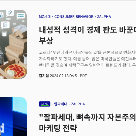
치료법을 개발 중이다. 약 3개월 만에 나온 변화다. 그렇다면 약 10년 후인 2035년에는 어떤
모습으로 사회가 변할까? 베인앤컴퍼니는 소비자 습관을
것이라고 진단했다. 인구변화, 이주, 결혼에 대한 인식의
MZ세대
CONSUMER BEHAVIOR
ZALPHA
현상이다. 이에 먼저 관습을 깨고 새로운 경로를 개척하는 
내성적 성격이 경제 판도 바꾼다
지난 8일부터 16일(현지시각)까지 미국 텍사스 오스
(SXSW)2024에서 베인앤컴퍼니(Bain & Company)의 
부상
Montgolfier) 유통 및 소비자제품 부문 부사장과 레아 
총괄은 자체 연구 결과를 바탕으로 8대 소비자경제 미래
코로나19 팬데믹은 미국인들의 삶을 근본적으로 변화시
비즈니스모델을 제시했다.
가속화하기도 했다. 예를 들어, 많은 미국인들은 예전부
팬데믹을 겪으며 재택근무는 일반적인 트렌드가 됐다. 온
미국인들은 코로나19 이전보다 훨씬 더 많은 온라인 쇼핑을
김기림
2024.02.13 06:51 PDT
쇼핑 기간인 '블랙 프라이데이'에 온라인 매출은 사상 
데이터 분석 솔루션 '어도비 애널리틱스'는 블랙프라이데이
전자상거래 매출액이 2022년 보다 7.5% 증가한 98억 달
발표했다. 어도비 애널리틱스에 따르면 추수감사절 당일인
2022년 대비 5.5% 늘었다. 코로나 팬데믹이 미국에 미친 
알파세대
ZALPHA
GENZ
Economy)' 의 부상이란 트렌드다. 소위 '아웃사이더(
"잘파세대, 뼈속까지 자본주의".
맨해튼 연구소의 선임 연구원이자 블룸버그의 오피니언 칼럼
Schrager)는 기고문을 통해 최근 미국 경제에서 보여
마케팅 전략
이끄는 경제에 대해 다뤘다. 슈라거는 "지난 2023년은
해였고, 대부분의 미국인들은 외출을 줄였다"며 "이런 추