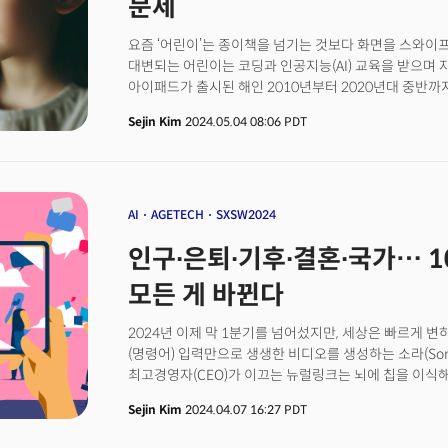
문제
요즘 ‘어린이’는 종이책을 넘기는 것보다 화면을 스와이
대변되는 어린이는 코딩과 인공지능(AI) 교육을 받으며 
아이패드가 출시된 해인 2010년부터 2020년대 중반까
친숙하지만, 기술의 부작용에 대해 가장 취약할 수 있는
Sejin Kim
2024.05.04 08:06 PDT
점점 사실보다 감각이 중요해지고 있다. 인공지능(AI)으로
정보는 더 정교하고 쉽게 생산되고 있다. 이들에게 소셜미
없다. 앞으로도 평생을 기술과 함께할 세대기도 하다. 
어떻게 AI를 가르쳐야 할까?
AI
AGETECH
SXSW2024
인구∙은퇴∙기후∙결혼∙국가… 1
모든 게 바뀐다
2024년 이제 막 1분기를 넘어섰지만, 세상은 빠르게 변
(명령어) 입력만으로 생생한 비디오를 생성하는 소라(Sor
최고경영자(CEO)가 이끄는 뉴럴링크는 뇌에 칩을 이식
있게 됐다고 발표했다. 의료 분야도 빠르게 변한다. 노
Sejin Kim
2024.04.07 16:27 PDT
오젬픽, 위고비보다 2배 효과적인 체중조절제 아미크레틴(a
임패리얼컬리지 등 컨소시엄은 최초로 메신저리보핵산(m