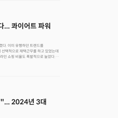
 분석한 연구를 통해 사회가 완전히 바뀔
 변화, 기후변화 등이 총체적으로 맞물린
‘개척자’가 생존할 수 있을 것으로 봤다.
... 콰이어트 파워
틴에서 열린 사우스바이사우스웨스트
조엘 드 몬트골피어(Joëlle de
존스(Leah Johns) 글로벌소비자연구소
상과 기업이 침투할 수 있는
켰다. 이미 유행하던 트렌드를
터 선택적으로 재택근무를 하고 있었는데
라인 쇼핑 비율도 폭발적으로 늘었다.
 하고 있다. 지난 2023년 미국의 최대
최대치를 기록했다. 어도비의 마케팅
인 지난해 11월 24일 미국
러(약 12조 8000억 원)로 집계됐다고
 23일 온라인 매출도 56억 달러로
또 다른 영향은 '내향성 경제(Introvert
아싸)'로 평가받는 성격이 주목받는 것이다.
.. 2024년 3대
리스트인 엘리슨 슈라거( Allison
지는 주요 특징인 내향적 성격의 사람들이
 낮에 사무실에서 열리는 파티가 많았던
세는 지속될 가능성이 크다. 이제 막