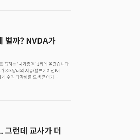
.영화 바비는 1950년대 바비 인형을
023년 미국에서 14억5000만달러
 영화는 슈퍼 마리오 브라더스였습니다.
 Ps5에서 플레이스테이션 초기 버전의
 벌까? NVDA가
 꼽히는 '시가총액' 1위에 올랐습니다
디아가 3조달러의 시총(밸류에이션)이
하게 수익 다각화를 모색 중이기
드웨어와 소프트웨어를 끼워파는
프트웨어 및 시스템으로 확장하고 있는
습니다.엔비디아가 무서운 이유입니다.
 것일까요?
.. 그런데 교사가 더