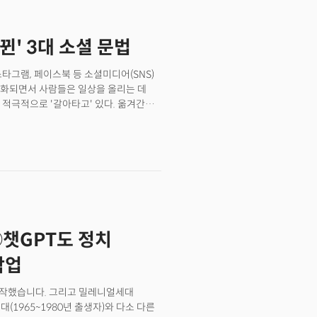
뀐' 3대 소셜 문법
타그램, 페이스북 등 소셜미디어(SNS)
도화되면서 사람들은 일상을 올리는 데
고' 있다. 옮겨간
대, 알파세대 등을 중심으로 자신의 취향과
 SNS 산업의 판도가 바뀌고 있다.
면, 대중을 상대로 홍보하던 브랜드,
렌드를 '소셜미디어'의 대명사가 된
뀐 소셜 문법은 무엇일까?
챗GPT도 정치
탁업
시작했습니다. 그리고 밀레니얼세대
세대(1965~1980년 출생자)와 다소 다른