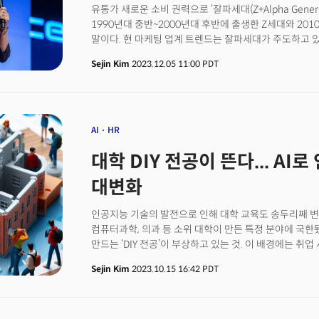
유통가 새로운 소비 권력으로 ‘잘파세대(Z+Alpha Gener
성인이 된 청년들은 외출을 하더라도 그 시간대가 더 빨
1990년대 중반~2000년대 후반에 출생한 Z세대와 201
외부 쇼핑몰에서 소비 씀씀이가 크고 사람이 많은 파티를
말이다. 현 마케팅 업계 트렌드는 잘파세대가 주도하고 있다
주도하는 것으로 인식됐다. 하지만 코로나 팬데믹에 이
절반을 차지할 전망이다. 이에 황지영 노스캐롤라이나
사람들 성격이 '내향적'으로 바뀌는 계기가 됐다. 이렇
Sejin Kim
2023.12.05 11:00 PDT
기존에는 유통가에서 밀레니얼+Z세대를 통칭하는 MZ세
무엇일까? 이는 소비 트렌드에 어떤 영향을 미칠까?
선호사항과 특징을 분석하고 이에 맞춰 상품을 출시해야 
이들을 잡기 위해 유통가에서 중시하는 ‘고객충성도’ 지표
24일 서울 코엑스에서 더밀크와 한국무역협회가 공동주최
트렌드를 제시하기 위해 키워드를 뽑다 보니 9개 중 6
AI
HR
트렌드였다”라며 “그만큼 이 세대의 영향력이 커지고 있다
대학 DIY 전공이 뜬다... AI
미래’, ‘리:스토어’ 등을 출간하며 유통업계의 주목을 받았다
대변화
인공지능 기술의 발전으로 인해 대학 교육도 송두리째 변
컴퓨터과학, 의과 등 소위 대학이 만든 특정 분야에 국
만드는 ‘DIY 전공’이 부상하고 있는 것. 이 배경에는 취
코로나바이러스 감염증(코로나19), 생성인공지능(Genera
Sejin Kim
2023.10.15 16:42 PDT
자체보다 이 변하는 시장에 유연하게 대처할 수 있는 인재
대학은 취업률을 넘어 ‘가성비’라는 더 냉혹한 평가를 받고