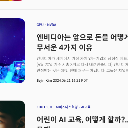
바비 흥행 성공에 힘입어 처음으로 순위권에 진입했습니다
현대적인 관점에서 재해석해 호응을 얻었습니다. 바비는 2
수익을 올리며 당해 최고 수익을 올린 영화가 됐죠. 2위
소니는 플레이스테이션 플러스 클라우드 서비스로 PS4,
클래식 게임을 제공해 호응을 얻었죠.
GPU
NVDA
엔비디아는 앞으로 돈을 어떻게
무서운 4가지 이유
엔비디아가 세계에서 가장 가치 있는기업의 상징적 지표로
(6월 20일 기준 시총 3위로 다시 내려왔습니다).엔비
인정받는 것은 GPU 판매 때문은 아닙니다. 그들은 치열
때문입니다. 소프트웨어 및 클라우드로 확장하거나 하
Sejin Kim
2024.06.21 16:21 PDT
방식입니다. 칩을 넘어서 데이터 센터를 위한 GPU, 소
거죠. GPU 판매만으로는 부족하다는 것을 잘 알고 있
그렇다면 엔비디아는 어떤 비즈니스 모델을 갖추고 있는
EDUTECH
AI비즈니스혁명
AI교육
어린이 AI 교육, 어떻게 할까?.