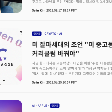
것으로 나타났죠.우선 Z세대는 밀레니얼세대 및 X세대
있습니다. 뱅크오브아메리카(BofA)가 6월 발표한 데이
Sejin Kim
2023.08.17 18:19 PDT
은퇴플랜인 401(k)에 납입된 금액이 전체적으로 2.2%
10.2%, 밀레니얼 세대에서는 11% 증가했죠. Z세대 
19.3%였으며 줄인 비중은 2.6%였습니다. 밀레니얼세대
줄였죠. 반면 X세대는 9.7%만이 납입금을 늘렸습니다.
암호화폐 투자 비율도 높습니다. 미국 금융산업규제국(FINRA),
CRYPTO
AI
GENZ
연구에 따르면 Z세대 투자자 중 절반 이상(55%)이 암호
미 잘파세대의 조언 "미 중고등
35%가 뮤추얼펀드에 투자했습니다. 밀레니얼세대에서는 
주식을, 43%가 뮤추얼펀드에 투자했다고 답했죠. X세
커리큘럼 바꿔야"
가장 낮았습니다. 반면 개별주식은 43%, 뮤추얼펀드는 4
금융 정보 어디서 얻나? ‘SNS+상담’그럼 MZ세대는 투
지금 한국에서는 고등학생의 대입을 위한 '수능' 대혼란을 
여기서도 변화가 감지됩니다. Z세대 투자자의 48%, 밀
현재 중고등학생인 소위 '알파세대'가 가장 큰 영향을 
에서 정보를 얻습니다. 반면 X세대는 26%만이 SNS에
'입시' 앞에 '장사' 없다는 분위기다. 그렇다면 미국의 
인터넷에서 검색하거나 웹사이트를 참조하는 비중은 X세
있으며 준비하고 있는 것일까? 더밀크는 미 실리콘밸리에
밀레니얼 세대는 49%가 Z세대는 47%였죠. 눈에 띄는 
Sejin Kim
2023.06.20 20:59 PDT
조슈아 구(Joshua Koo)를 인터뷰했다.조슈아를 수식하
적극적으로 참조한다는 점입니다. Z세대의 45%가 이들
17세(2006년생)인 그는 미국 고등학생들을 위한 웹3 &
밀레니얼세대 28%와 X세대 27%보다 월등히 높은 수치
10~20대를 일컫는 ‘잘파세대’(Z세대+알파세대)의 목소
MZ세대들이 기존과 다른 투자 습관을 보이면서 금융 상
2010년 이후 출생한 알파세대와 바로 위 ‘Z세대’는 최근
나옵니다. 게리 월시(Gerri Walsh) FINRA 회장은 “Z세대는 모바일 기술을 적극적으로 활용하고
떠오르는 세대로 주목받고 있다. 다양한 분야에서 두각을
AI
APPLE
GENZ
다양한 정보 소스를 참조하며 적극적으로 금융시장에 진
개발자이기도 하다. 스탠퍼드대 지속가능개발 및 글로벌경
이해하고 그러한 결정을 내릴 수 있도록 교육 도구를 제