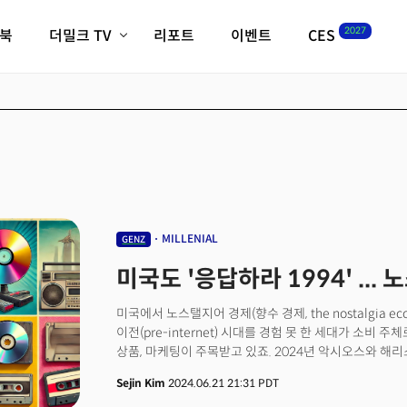
2027
이북
더밀크 TV
리포트
이벤트
CES
전체기사
K-웨이브
최신비디오
비디오
스타트업
혁신원정대
역사 및 개요
인자기(사람,돈,기술 이야기)
필드 가이드
크리스의 뉴욕 시그널
CES2027 with TheM
더밀크 아카데미
MILLENIAL
GENZ
더웨이브/트렌드쇼
미국도 '응답하라 1994' ...
밸리토크
미국에서 노스탤지어 경제(향수 경제, the nostalgia 
이전(pre-internet) 시대를 경험 못 한 세대가 소비 
상품, 마케팅이 주목받고 있죠. 2024년 악시오스와 해
마텔이 상위권을 차지했습니다. 소니는 2년 연속 100대 기
Sejin Kim
2024.06.21 21:31 PDT
제너럴일렉트릭에 이어 25위를 차지했죠. 마텔은 지난해