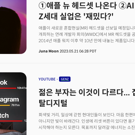
①애플 뉴 헤드셋 나온다 ②AI
인천글로벌캠퍼스(SCIGC) 소속 리서치 인턴을 했으며 
미국컴퓨팅올림피아드(USACO)에서 가장 상위 등급인 플
Z세대 실업은 '재밌다?'
이나 웹3(블록체인, 암호화폐) 등 새롭게 부상하는 기
내는 추세다. 이들은 AI, 웹3 기술이 만들어갈 미래를 
애플이 새로운 혼합현실(MR) 헤드셋을 선보일 예정입니
28일부터 양일간 여는 '더웨이브 서울 2023' 컨퍼런스에
개최하는 연례 개발자 회의(WWDC)에서 MR 헤드셋을 
창업자를 초청해 이 질문에 대한 답을 찾는다. 그는 29
2014년 애플 워치 이후 약 10년 만에 내놓는 제품입니다
“AI와 블록체인 사용은 막을 수 없는 흐름이다. 이미 
것입니다. 제품의 이름은 리얼리티(Reality)로 추정됩
것도 쉽지 않다”면서 “학부모와 선생님, 커리큘럼이 기
Juna Moon
2023.05.21 06:28 PDT
경영진이 이 기기를 회의적으로 바라보고 있으며, 확신하
강조했다.
헤드셋의 판매 예상치도 크게 낮춰 잡았습니다. 당초 애플
했으나, 3분의 1 이하인 90만대로 대폭 낮췄습니다.👉
'리얼리티'이 헤드셋은 팀 쿡 CEO의 오리지널 구상에서
애플은 초기에 '하루 종일 착용할 수 있는 눈에 거슬리지 
YOUTUBE
GENZ
고글처럼 보이는 디자인으로 설계됐고, 별도 배터리 팩이 
젊은 부자는 이것이 다르다...
불일치, 촉박한 출시 일정 등이 문제였는데요. 안경 형태
더 필요할 것으로 보입니다. 가격은 원가 수준으로 결정됐
탈디지털
398만원)인데요. 애플은 MR 헤드셋 개발을 위해 수년간
전해졌습니다. 페기존슨(Peggy Johnson) 증강현실 
회색빛 거리, 일상에 갇힌 현대인들이 보인다. 마음 한편에
어려울 수 있지만, 애플에게 맡겨야 한다. 그들은 이런 
아니지만 빛이 바래간다. 인생에 리셋 버튼이 있다면 용기
메타의 퀘스트, 마이크로소프트의 홀로렌즈 모두 아쉬운 
시작해야 하는지 모른다. 목표까지 달려갈 에너지는 소진
애플의 뉴 헤드셋은 성공일까요? 실패작으로 끝날까요?
말한다. "잘못된 생각이다. 우리에게 부족한 건 에너지나 