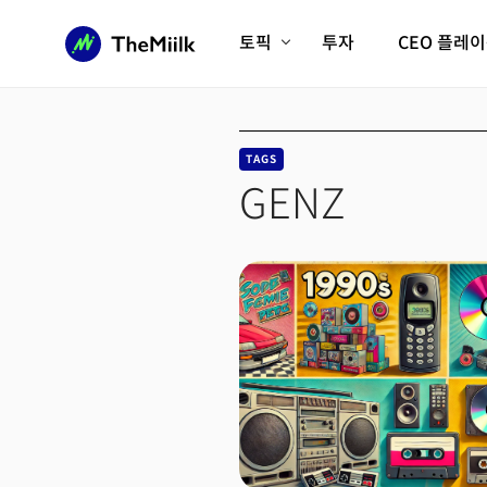
토픽
투자
CEO 플레
에이전틱AI시대
롱제비티/헬스케어
인프라/에너지
미국대전환
TAGS
피지컬AI/로봇
디지털자산
GENZ
AX비즈니스혁명
미래 교육/직업
전체 기사 보기