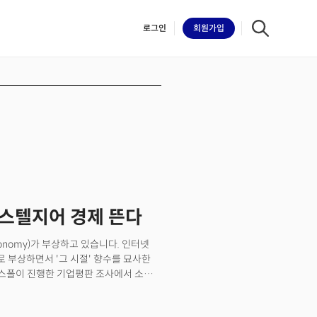
로그인
회원
가입
iilk
 노스텔지어 경제 뜬다
economy)가 부상하고 있습니다. 인터넷
주체로 부상하면서 '그 시절' 향수를 묘사한
리스폴이 진행한 기업평판 조사에서 소니,
업 중 4위를, 마텔은 UPS와
 여름 개봉한 그레타 거윅 감독의 영화