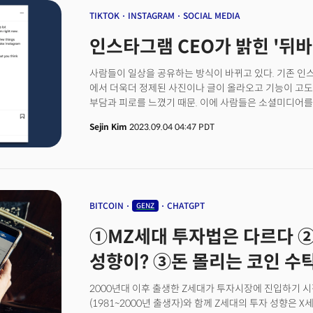
TIKTOK
INSTAGRAM
SOCIAL MEDIA
인스타그램 CEO가 밝힌 '뒤바
사람들이 일상을 공유하는 방식이 바뀌고 있다. 기존 인스
에서 더욱더 정제된 사진이나 글이 올라오고 기능이 고
부담과 피로를 느꼈기 때문. 이에 사람들은 소셜미디어를 적극적으로 '갈아타
곳은 비공개그룹, 메신저 등 작은 커뮤니티다. 특히 Z세
Sejin Kim
2023.09.04 04:47 PDT
비슷한 폐쇄적인 커뮤니티를 선호하는 현상이 뚜렷해지면서
디스코드 등 작은 커뮤니티를 지향하는 앱은 성장하는 반
기존 소셜 인플루언서들은 타격을 입고 있다. 이 같은 트
인스타그램의 아담 모세리 CEO가 밝혔다. 그가 보는 바
BITCOIN
CHATGPT
GENZ
①MZ세대 투자법은 다르다 ②
성향이? ③돈 몰리는 코인 수
2000년대 이후 출생한 Z세대가 투자시장에 진입하기 
(1981~2000년 출생자)와 함께 Z세대의 투자 성향은 X