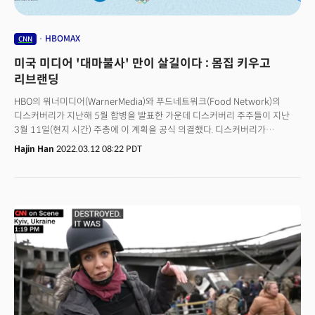
HBOMAX
CNN
미국 미디어 '대마불사' 만이 살길이다 : 몸집 키우고
리브랜딩
HBO의 워너미디어(WarnerMedia)와 푸드네트워크(Food Network)의
디스커버리가 지난해 5월 합병을 발표한 가운데 디스커버리 주주들이 지난
3월 11일(현지 시간) 주총에 이 계획을 공식 의결했다. 디스커버리가
워너미디어를 인수하는 모델인데 계약 규모는 430억 달러(53조 1,000억
Hajin Han
2022.03.12 08:22 PDT
달러)인 대형 인수 합병 결의다. 디스커버리는 11일 합병과 관련한 특별
주총을 열어 이 같은 계획을 의결했다. 이에 따라 AT&T에서 분사하는
워너미디어와의 최종 계약은 2분기 초 완전히 마무리된다. 버라이어티는 내부
관계자 인터뷰를 인용해 4월 11~28일 인수가 공식 종료될 것으로 내다봤다.
인수를 심의하는 미국 법무부(DOJ)도 특별한 이견을 보이지 않은 것으로
알려졌다. 이로써 미국의 3대 미디어 그룹이 탄생하게 됐다.