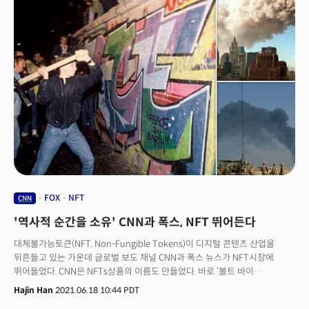
웹브라우저를 작동시킨 소스 코드를 NFT로 발행, 판매하기로 했습니다. 처음
소개된 후 ‘글로벌 현상’이 되기 까지 걸린 시간은 3개월 밖에 걸리지
않았습니다. 그 사이에 문화예술, 음악 및 스포츠 분야는 NFT가 핫 키워드로
떠올랐습니다. 왜냐하면 NFT는 그림, 영상, 음악과 같은 디지털 창작물이나
자산 등에 고유한 표식을 부여하는 암호화 기술이기 때문입니다. NFT 암호화
기술은 디지털 자산을 안전하게 평가, 구매, 교환할 수 있는 기능 및 정품 인증,
소유권에 대한 디지털 인증서를 만들 수 있게 합니다. 디지털 작품이 NFT로
거래될 때마다 처음 제작자에게 수수료가 가도록 설정, 원작자의 수익창출을
더욱 쉽게 만들어 주기 때문에 작가, 스포츠 스타 들이 적극적으로
뛰어들었습니다. 여기에 창작자가 비즈니스 모델을 갖출 수 있게 하는
‘크리에이터 이코노미'의 부상으로 NFT 열기에 불을 지폈습니다.NFT는
‘한계비용 제로’의 특성을 가진 디지털로 중계되거나 복제된 ‘순간’을 가치있게
만들고 그에 따른 ‘보상’을 주고받을 수 있기 때문에 매력적입니다. 그래서 더
많은 스포츠 스타와 연예인, 기업들이 NFT에 뛰어들고 있습니다. 하지만 지난
3월 큰 관심을 받았던 것에 비해 NFT에 대한 열기는 사라지는 추세입니다.
FOX
NFT
CNN
스포츠 스타의 비디오 하이라이트를 NFT를 제작, 지난 3월부터 일반 대중이
'역사적 순간을 소유' CNN과 폭스, NFT 뛰어든다
NFT 관심을 끄는데 핵심적 역할을 한 대퍼랩스(Dapper Labs)의 NBA 탑
샷은 3월과 비교해 5월엔 매출이 80% 감소한 4100만달러를 기록했습니다.
대체불가능토큰(NFT, Non-Fungible Tokens)이 디지털 콘텐츠 산업을
그러나 장기적으로 보면 NFT는 더 성장할 가능성이 큽니다. CNN이
뒤흔들고 있는 가운데 글로벌 보도 채널 CNN과 폭스 뉴스가 NFT시장에
뉴스에서는 NFT에 대해 조심스럽게 접근하지만 이를 비즈니스 모델로
뛰어들었다. CNN은 NFTs상품의 이름도 만들었다. 바로 ‘볼트 바이
만드는데는 누구보다 재빠르게 움직인 것을 보며 ‘사라지는 유행’은
CNN(Vault by CNN)’이다. CNN의 금고라는 뜻이다.40여 년 간 자신들이
Hajin Han
2021.06.18 10:44 PDT
아니겠구나 하는 생각이 들었습니다.
커버했던 단독 영상과 역사적인 현장을 대체 불가능한 유일 디지털 상품(토큰)