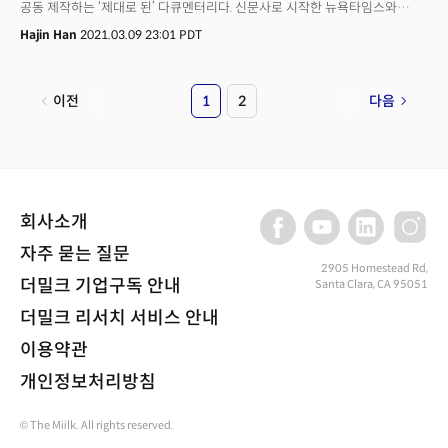
공동 제작하는 ‘제대로 된’ 다큐멘터리다. 신문사로 시작한 뉴욕타임스와
방송사 CNN이 선거나 탐사 보도가 아닌 ‘영상’으로 협업한 첫 사례여서
Hajin Han
2021.03.09 23:01 PDT
주목된다. 블룸버그는 9일(현지시간) 뉴욕타임스 매거진에서 머독의 미디어
제국을 취재한 조너선 말러(Jonathan Mahler)와 짐 루텐버그(Jim
Rutenberg) 기자가 CNN와 함께 이르면 오는 2022년 공개 목표로 ‘머독
이전
1
2
다음
다큐멘터리’를 만들고 있다고 보도했다. 이 다큐멘터리의 뼈대가 된
뉴욕매거진 기사 ‘플래닛 폭스(Planet Fox)’는 지난해 경제 산업 분야의
뛰어난 기자에게 수여하는 제럴드 롭 시상식에서 최우수 작품상을 받은 바
있다.
회사소개
자주 묻는 질문
2905 Homestead Rd,
더밀크 기업구독 안내
Santa Clara, CA 95051
더밀크 리서치 서비스 안내
이용약관
개인정보처리방침
© The Miilk. All rights reserved.