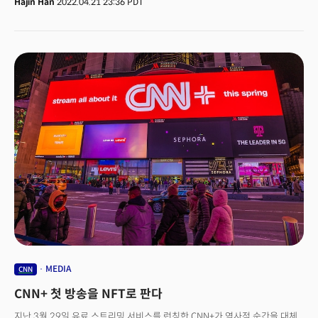
Hajin Han
2022.04.21 23:36 PDT
워너브러더스디스커버리(WBD)는 오는 4월 30일 유료 뉴스 스트리밍 서비스
운영을 중단하겠다고 밝혔다. 워너브라더스디스커버리는 지난 4월 9일
워너미디어와 디스커버리가 합병해 탄생한 회사다. CNN도 보유하고 있다.
CNN+는 CNN이 3억 달러(3,600억 원)을 투입해 지난 2년간 준비한 대형
프로젝트였다. 품질 높은 뉴스와 여행, 음식, 역사 등의 다큐멘터리, 뉴스
오디언스와의 상호 교감 시스템 구축 등을 내세우며 ‘새로운 방송 뉴스 구독
모델’을 꿈꾸며 시작됐던 서비스다. 유명 음식 크리에이터 앨리슨 로만(Alison
Roman), 유명 교수 스콧 갤러웨이(Scott Galloway) 등을 진행자로 영입했고
앤더슨 쿠퍼(Anderson Cooper), 돈 레몬(Don Lemon) 등 유명 앵커에는
오디언스과 더 깊은 교감을 할 수 있는 새로운 포맷 토크 프로그램을 맡겼다.
또 기존 CNN TV 인기 프로그램의 확장판(5 Things, Reliable Sources Daily)
도 선보였는데 인기가 높았다. 폭스 뉴스의 대표 앵커 크리스 월래스(Chris
Wallace)는 CNN+에서 백악관 대변인을 인터뷰하기도 했다.지난 3월 29일
서비스를 시작했는데 한 달도 안된 충격적으로 중단을 결정했다.
버라이어티는 “워너브러더스디스커버리 CEO인 데이비드 자슬라브는 CNN+
서비스 중단을 직접 명령했다”고 단독 보도했다.
MEDIA
CNN
CNN+ 첫 방송을 NFT로 판다
지난 3월 29일 유료 스트리밍 서비스를 런칭한 CNN+가 역사적 순간을 대체