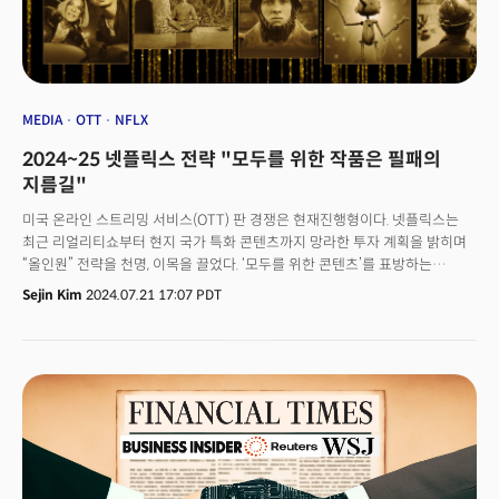
MEDIA
OTT
NFLX
2024~25 넷플릭스 전략 "모두를 위한 작품은 필패의
지름길"
미국 온라인 스트리밍 서비스(OTT) 판 경쟁은 현재진행형이다. 넷플릭스는
최근 리얼리티쇼부터 현지 국가 특화 콘텐츠까지 망라한 투자 계획을 밝히며
“올인원” 전략을 천명, 이목을 끌었다. ‘모두를 위한 콘텐츠’를 표방하는
디즈니플러스와 반대 행보다. 이 같은 전략엔 OTT 시장 정세가 급변하고 있는
Sejin Kim
2024.07.21 17:07 PDT
데 있다. 선두 주자 넷플릭스는 유료 가입자 기준 현재까지 유리한 입지를
굳히고 있는 것처럼 보인다. 그러나 2022년 MGM 인수를 완료한 아마존이
조용히 넷플릭스 전략을 모방하며 부상하고 있다. 이와 함께 OTT가 일제히
스포츠 채널 확대, 번들링(끼워팔기), 광고 등을 도입하면서 매출 기준
점유율에 영향을 끼칠 요소가 늘었다. 전문가들은 넷플릭스를 필두로 디즈니,
아마존, 애플, 컴캐스트, 워너브라더스 등이 뛰어든 OTT 춘추전국시대가 향후
3~4사로 좁혀질 것으로 봤다.