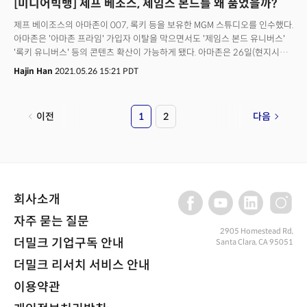
[미디어빅뱅] 제프 베조스, 제임스 본드를 왜 품었을까?
Thomson) 버라이즌(Verizon) 한스 베스트버그(Hans Vestberg),
디스커버리(Discovery) 데이비드 자슬라브(David Zaslav) 기술, E커머스
제프 베이조스의 아마존이 007, 록키 등을 보유한 MGM 스튜디오를 인수했다.
(Tech and ecommerce) 알파벳(Alphabet) 순다 피차이(Sundar Pichai),
아마존은 '아마존 프라임' 가입자 이탈을 막으면서도 '제임스 본드 유니버스'
아마존 (Amazon) 제프 베조스(Jeff Bezos), 앤디 재시(Andy Jassy), 애플
'록키 유니버스' 등의 콘텐츠 확산이 가능하게 됐다. 아마존은 26일(현지시간)
(Apple) 팀 쿡(Tim CooK), 마이크로소프트(Microsoft) 사트야 나델라(Satya
영화 스튜디오 MGM을 84억5,000만 달러(약 9조 4386억)에 인수했다고
Hajin Han
2021.05.26 15:21 PDT
Nadella), 페이스북(Facebook) 마크 주커버그(Mark Zuckerberg), 쉐릴
발표했다. MGM은 영화 시작할때 사자가 포효하는 영상으로 유명한 할리우드
샌드버그(Sheryl Sandberg), 마르네 레빈(Marne Levine), 데이브 웨너
메이저 스튜디오로 지난 1924년 설립된 '헐리우드' 역사와 같은 회사다. 이
(Dave Wehner), 쇼피파이(Shopify) 토비 뤼트케(Tobi Lütke), 스트라입
회사는 주로 TV콘텐츠를 만들어온 아마존 스튜디오를 보완하게 된다.
(Stripe) 패트릭 콜리즌(Patrick Collison) 스냅(Snap)의 마이클 린톤
이전
1
2
다음
아마존은 MGM의 영화와 할리우드 고전을 보전하고 오디언스들에 더 잘
(Michael Lynton) CEO 에반 스피겔(Evan Spiegel), 에어비앤비(AirBnB)
전달될 수 있도록 노력할 것이라고 밝혔다. 더밀크는 아마존의 MGM 인수
브라이언 체스키(Brian Chesky), 월마트 더그 맥밀런(Doug McMillon),
배경과 향후 미디어빅뱅의 전망을 4가지 관점에서 분석했다.
그레그 페너(Greg Penner) 엔터테인먼트(Entertainment): 디즈니(Disney)
밥 아이거(Bob Iger), 밥 체이팩(Bob Chapek,) 이매진 엔터테인먼트
(Imagine Entertainment) 브라이언 그레이저(Brian Grazer), 넷플릭스
(Netflix) 리드 헤이스팅스(Reed Hastings), 테드 사란도스(Ted Sarandos),
회사소개
워너미디어(WarnerMedia) 제이슨 키라(Jason Kilar), 내셔널 어뮤즈먼트
자주 묻는 질문
(National Amusements) 쉐리 레드스톤(Shari Redstone) 스포츠와 게임
2905 Homestead Rd,
(Sports, gaming): NFL 커미셔너 로저 구델(Roger Goodell), 보스턴 레드
더밀크 기업구독 안내
Santa Clara, CA 95051
삭스(Boston Red Sox) 오너 존 헨리(John Henry), NBA 커머셔너 아담 실버
더밀크 리서치 서비스 안내
(Adam Silver), 뉴잉글랜드 패트리어트(New England Patriots) 오너 로버트
크래프트(Robert Kraft), MLB 커머션 밥 맨프레드(Bob Manfred), PGA 투어
이용약관
커미셔너 제이 모나한(Jay Monahan), 액티비전 블리자드(Activision
Blizzard) 브레이언 켈리(Brian Kelly)와 CEO 로비 코틱(Bobby Kotick)