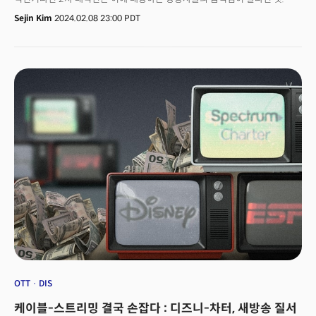
구글(유튜브), 애플 등이 '지배력'을 앞세워 약진하고 있는 가운데 방송사들은
Sejin Kim
2024.02.08 23:00 PDT
'단일대오'를 형성하며 맞서고 있는 형국이다. 이들이 공통으로 집중한 건
‘사용자는 한 곳에서 다양한 콘텐츠를 보고 싶어한다’는 가설이다.
OTT
DIS
케이블-스트리밍 결국 손잡다 : 디즈니-차터, 새방송 질서