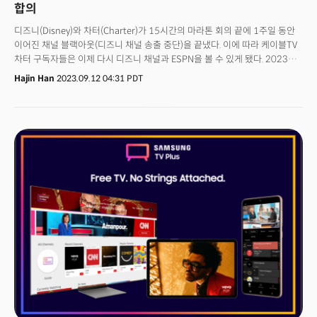
합의
디즈니(Disney)와 차터(Charter)가 15시간의 마라톤 회의 끝에 1주일 동안
이어진 채널 블랙아웃(디즈니 채널 송출 중단)을 끝냈다. 이에 따라 케이블TV
차터 구독자들은 이제 다시 디즈니 채널과 ESPN을 볼 수 있게 됐다. 2023년
8월 현재 차터는 미국 2위 스트리밍 서비스로 구독자가 1,500만 명이나 된다.
Hajin Han
2023.09.12 04:31 PDT
미국 방송 업계에서는 이번 합의에 큰 의미를 부여했다. 단순한 두 회사 간
거래가 아닌 구시대 미디어(케이블)와 새로운 시대 미디어(스트리밍)간 파워
게임의 시작으로 보고 있었기 때문. 케이블TV나 위성이 방송 미디어와 광고
시장을 장악했던 시대는 가고 스트리밍의 시대가 왔지만 수익은 여전히 기존
미디어 체재(케이블TV, 위성방송 등)에 있는 불편한 진실을 반영하는
현실이라는 것이다.