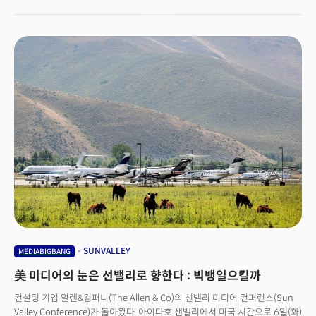
곤두세우고 있다. 지난 5월 발표된 총 430억 달러(50조 상당)규모의 이
합병은 워너미디어의 대주주였던 AT&T의 전격적 결정과 ‘콘텐츠 최고
스튜디오(HBO 등 보유)와 다큐멘터리 전문 스튜디오(디스커버리 채널 등
보유)’의 시너지로 큰 화제가 됐다. 합병에 성공하면 디즈니(Disney)에 이은
2위 미디어 그룹이 된다. 또 스트리밍 서비스 시장에서도 넷플릭스, 디즈니+
등과 함께 3강 구도를 형성할 것으로 예상된다. 두 회사는 지난 9월 14일 이
합병 과정이 순조롭게 진행되고 있다고 밝히면서 2022년 중순이면 공식
절차가 완료될 것이라고 밝혔다.
SUNVALLEY
MEDIABIGBANG
美 미디어의 눈은 선밸리로 향한다 : 빅뱅일으킬까
컨설팅 기업 알렌&컴퍼니(The Allen & Co)의 선밸리 미디어 컨퍼런스(Sun
Valley Conference)가 돌아왔다. 아이다호 샌밸리에서 미국 시간으로 6일(화)