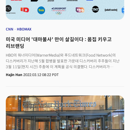
CNN
HBOMAX
미국 미디어 '대마불사' 만이 살길이다 : 몸집 키우고
리브랜딩
HBO의 워너미디어(WarnerMedia)와 푸드네트워크(Food Network)의
디스커버리가 지난해 5월 합병을 발표한 가운데 디스커버리 주주들이 지난
3월 11일(현지 시간) 주총에 이 계획을 공식 의결했다. 디스커버리가
워너미디어를 인수하는 모델인데 계약 규모는 430억 달러(53조 1,000억
Hajin Han
2022.03.12 08:22 PDT
달러)인 대형 인수 합병 결의다. 디스커버리는 11일 합병과 관련한 특별
주총을 열어 이 같은 계획을 의결했다. 이에 따라 AT&T에서 분사하는
워너미디어와의 최종 계약은 2분기 초 완전히 마무리된다. 버라이어티는 내부
관계자 인터뷰를 인용해 4월 11~28일 인수가 공식 종료될 것으로 내다봤다.
인수를 심의하는 미국 법무부(DOJ)도 특별한 이견을 보이지 않은 것으로
알려졌다. 이로써 미국의 3대 미디어 그룹이 탄생하게 됐다.