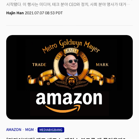
시작됐다. 이 행사는 미디어, 테크 분야 CEO와 정치, 사회 분야 명사가 대거
참석하는 이 행사는 “억만 장자의 여름 캠프(summer camp for
Hajin Han
2021.07.07 08:53 PDT
billionaires)”라는 별칭으로 불릴 정도로 무게감이 있다. 최고 레벨 임원들이
참석하는 가장 영향력 있는 이벤트로 인식된다.언론들도 주목하고 있다.
NPR의 데이비드 구라는 리포트를 통해 참석자를 예측했다. 5일부터 새
임기를 시작한 아마존의 앤디 재시 CEO와 제프 베조스 아마존 창업자, 마크
주커버그 페이스북 CEO, 세릴 샌드버그, 팀 쿡, 브라이언 로버츠 컴캐스트
CEO, 제이슨 키라 워너미디어 CEO, 쉐리 레드스톤 바이어컴CEO, 리드
헤이스팅스, 테드 사란도스 넷플릭스 공동 CEO, 빌 게이츠, 워렌 버펫 등이
현장을 방문할 것이라고 보도했다.이외 디즈니의 밥 체이펙과 밥 아이거,
디스커버리의 데이비드 자슬라브 CEO, CNN앵커 에린 버넷도 참석한다.
언론들은 공식적으로 현장에서 취재할 수 없다. 이에 입구 등 먼 곳에서
행사장으로 들어가는 차량을 따라가며 이른바 ‘따라 붙기’ 취재를 해야 하는
상황이다. 이하는 공식적으로 참석이 확인된 명사들이다.언론계(Journalists):
CBS뉴스 진행자 게일 킹(Gayle King), 워싱턴포스트 칼럼리스트 데이비드
이그나티어스(David Ignatius), CNBC앵커 앤드류 로스 소르킨(Andrew
Ross Sorkin), CNN앵커 에린 버넷(Erin Burnett) 미디어, 통신 업계(Media
and telecom): 마이크 블룸버그(Mike Bloomberg), IAC 배리 딜러(Barry
Diller), 조이 레빈(Joey Levin), 악셀 스프링거(Axel Springer SE) 마티아스
뒤프너(Mathias Döpfner). NBCUniversal 제프 쉘(Jeff Shell), 컴캐스트
(Comcast), 브라이언 로버츠(Brian Roberts), 하스트(Hearst)의 스티브
AMAZON
MGM
MEDIABIGBANG
스와츠(Steve Swartz), 뉴스 코퍼레이션(News Corp) 로버트 톰슨(Robert