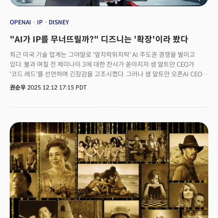
OPENAI
IP
DISNEY
"AI가 IP를 무너뜨릴까?" 디즈니는 '확장'이라 봤다
최근 미국 기술 업계는 그야말로 '엎치락뒤치락' AI 주도권 경쟁을 벌이고
있다. 불과 며칠 전 제미나이 3에 대한 찬사가 쏟아지자 샘 알트만 CEO가
'코드 레드'를 선언하며 긴장감을 고조시켰다. 그러나 샘 알트만 오픈AI CEO의
"제미나이 지표 영향 미미" 발언과 함께 알파벳 주가가 2% 하락하는 등
권순우
2025.12.12 17:15 PDT
혼란이 가중됐다. 구글은 저작권 침해 경고장을 받는 동시에, 경쟁자인
오픈AI는 디즈니와 IP 협력 계약을 맺으며 일진일퇴의 공방을 벌이고 있다.AI
산업과 투자에 대한 거품론이 끊이지 않는 가운데 대규모 자본 지출 중인
기업들이 고전하면서 기술 경쟁의 본질 자체가 달라지고 있다. 기업별 AI
전략과 딜레마도 제각각이다. 구글은 검색 사업과 AI 전략이 충돌하는
딜레마에 빠졌고, 오픈AI는 막대한 자금을 수익으로 충당해야 하는 취약한
구조를 안고 있다. 이런 혼란 속에서 AI 투자 과열에 대한 시장의 피로감은
오히려 애플의 느린 AI 행보를 '안정적 기업'으로 재평가하는 역설적인 상황을
낳고 있다.이제 AI 경쟁은 이제 기술력을 넘어 실질적인 수익 구조와 생태계
통제력이 승부를 가른다는 것을 의미한다. 이러한 흐름 속에서 콘텐츠 공룡
디즈니의 전략적 움직임은 미래 생존을 위한 대전환의 단면을 극명하게
보여준다. 👉 ‘특이점 가속화’ 오픈AI GPT-5.2, 디즈니 동맹이 보여준
2026년의 세계👉오픈AI는 왜 ‘코드 레드’를 발령했나?