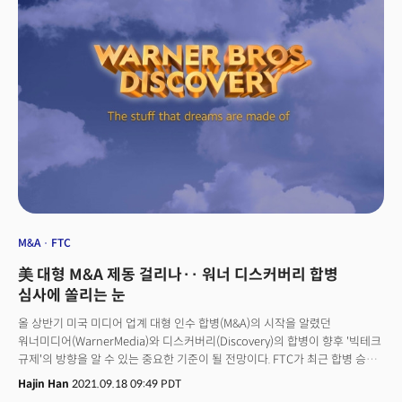
M&A
FTC
美 대형 M&A 제동 걸리나·· 워너 디스커버리 합병
심사에 쏠리는 눈
올 상반기 미국 미디어 업계 대형 인수 합병(M&A)의 시작을 알렸던
워너미디어(WarnerMedia)와 디스커버리(Discovery)의 합병이 향후 '빅테크
규제'의 방향을 알 수 있는 중요한 기준이 될 전망이다. FTC가 최근 합병 승인
심사를 강화하고 있는데 이 룰이 적용되는 최초의 합병심사가 될 수 있기
Hajin Han
2021.09.18 09:49 PDT
때문이다. 이에 따라 미국 미디어 산업은 물론 빅테크 기업들도 촉각을