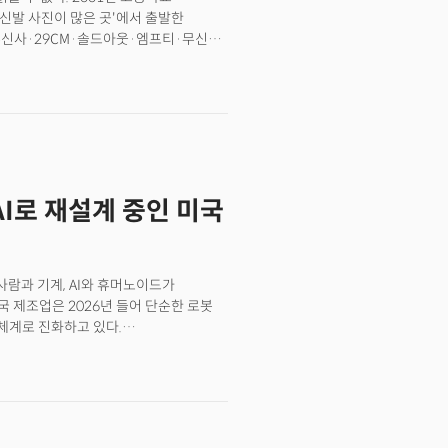
신발 사진이 많은 곳'에서 출발한
 무신사·29CM·솔드아웃·엠프티·무신사
 진화했다. 매출 구조도 단일 쇼핑몰의
다드) 제품, 자회사 무신사 트레이딩의
않은 '풀스택 패션 플랫폼' 구조다.
다. 본사 직원 1604명 가운데 절반
보기 힘든 비율이다. 단순 유통사가
 격차를 가르는 핵심 쟁점이다.이 맥락
 무신사로 옮긴 뒤 던진 첫 메시지는
I로 재설계 중인 미국
테크 회사로 다시 태어나야 한다. 그리고
사람과 기계, AI와 휴머노이드가
 제조업은 2026년 들어 단순한 로봇
체계로 진화하고 있다.
에 따르면 미국 자동차 산업은 2024년 한 해에만
증가했으며, 제조업 전반의 로봇 밀도는 1만
제조산업 전망에 따르면 제조업 임원
할 계획이라고 답했고, 22%는 2년 내
 시간은 여전히 인간 주도로 남을 것으로