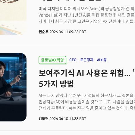
상황에서 AI가 부정확한 결과를 매우 자신감 있게 정답
미국 디지털 미디어 악시오스(Axios)의 공동창업자 겸 최
것. 데이터브릭스는 이런 문제를 해결하기 위해 이날 새로
VandeHei)가 지난 1년간 AI를 직접 활용한 뒤 내린 
핵심은 세 가지다. 모든 임직원이 사용할 수 있는 AI 동료 ‘지니
사이에서 최근 가장 큰 고민은 기업의 AX 전환이다. AI
에이전트를 만들 수 있는 ‘지니 에이전트(Genie Agents
하지만 어디에 적용해야 하는지, 어떤 업무부터 바꿔야 
엔진 ‘지니 온톨로지(Genie Ontology)’다.
권순우
2026.06.11 09:23 PDT
하는지에 대해서는 여전히 답을 찾는 과정에 있다. AI를
수준을 넘어, AI 네이티브 기업으로 전환하기 위한 운영
빠르게 늘고 있다.반데헤이는 이 질문에 직접 답을 찾기로 
만들고 매일 새벽 챗GPT와 클로드를 사용했다. 개인 업무
적용했고, 경영진에게도 AI 에이전트 활용을 요구했다. A
글로벌AX혁명
CEO
토큰경제
AI비용
끝에 발견한 것은 기술의 한계보다 조직의 한계였다.그는 "
보여주기식 AI 사용은 위험... 
분석과 의사결정을 지원하며, 개인 생산성을 극적으로 높
프로세스와 보고 체계, 의사결정 구조로 인해 그 효과가 
5가지 방법
빨라졌지만 조직은 여전히 느렸다는 것이다. 이런 결론은
매사추세츠공과대학(MIT), 보스턴컨설팅그룹(BCG), 맥킨
AI는 싸지 않았다. 2026년 기업들의 청구서가 그 결론을
수천 개 기업을 분석한 보고서도 같은 맥락의 결론으로 이어
인공지능(AI)이 비용을 줄여줄 것으로 보고, 사람을 줄인 
재설계로부터 시작된다는 것을 의미한다. 🚀 더밀크 멤버
전제가 흔들린다. AI는 진짜 일을 줄이고 있는 것인가, 혹
앞서 AI를 도입한 기업들이 같은 말을 하기 시작했다. AI
김도현
2026.06.10 11:38 PDT
우버가 그랬고, 마이크로소프트가 그랬고, AI 반도체를 
이것이 '토큰 경제'의 역설이다.