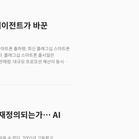
 에이전트가 바꾼
전자 스마트폰 출하량, 최신 플래그십 스마트폰
자다. 플래그십 스마트폰 출시일은
 판매량, 대규모 프로모션 예산이 동시에
 데이터 기반 AX(AI 전환) 전략을
나 빠르게 데이터를 취합하고
아 삼성전자 DX부문 MX사업부
샌프란시스코 모스콘 센터에서 열린
’ 기조연설 무대에 올라 삼성전자의 실전 AX
 재정의되는가… AI
을 수 없다. 2001년 고등학교