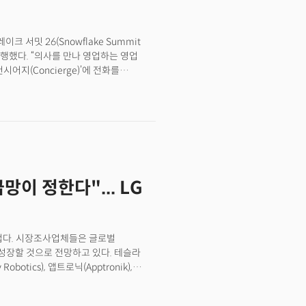
대 교수 등이 무대에 올랐다.이번 행사는
 across the organization.As AI
 열린 공식 행사다. 손 대표는
al issues for legacy companies,
 온 경험을 바탕으로, AI 경쟁의
 to discuss what Sanofi is changing,
 서밋 26(Snowflake Summit
배경을 설명했다. 🚀 더밀크 멤버십
r companies can learn from its
진행했다. “의사를 만나 영업하는 영업
erview.
어지(Concierge)’에 전화를
데, 미팅 계획을 짜줘.’” 무대에서
는 의사의 처방 이력과 관심 진료 분야,
제시했다. 과거 수 시간의 조사와 사실
료된 것이다. 연 매출 80조원(2025년
스노우플레이크와 함께 구축한 AI 에이전트
이었다. 세계 곳곳의 사노피 영업 담당자들은 이
를 즉시 확인해 활용한다.사노피는
이 정한다"... LG
업이다. 핵심 치료 영역은 면역학·신경학·
Dupixent·성분명 dupilumab)
업계의 주목을 받는 이유는 '스피드'
 첫 바이오파마 기업이 된 것. 이를 위해
뜨겁다. 시장조사업체들은 글로벌
조직으로 통합했다. ‘AI 퍼스트
 성장할 것으로 전망하고 있다. 테슬라
다. 월트디즈니, 아이플릭스 등 미디어·
 Robotics), 앱트로닉(Apptronik),
합류한 그는, 측정과 실험의 문화를
잇달아 공개하며 시장 선점 경쟁에 나섰다.
거시 기업의 AI 전환, AI 에이전트
이 심화되면서 휴머노이드를 새로운
을 어떻게 바꾸고 있을까. 샌프란시스코