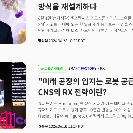
코세라 SVP, 강병관 신한EZ손해보험 대표, 김홍기 서울
measurement, experimentation and rapid execution
방식을 재설계하다
유데미와 코세라(Coursera)의 통합 이후 한국에서 처음
transformation and enterprise agents become centr
실리콘밸리에서 두 회사와 주요 AI 기업들을 장기간 취재해
The Miilk sat down with Frenehard in San Francisco
6월 1일(현지시각) 샌프란시스코 모스콘센터. ‘스노우플레이크
무게중심이 모델 개발에서 조직 혁신으로 이동하고 있는 
how it is approaching the transition and what othe
26)’ 키노트 무대에 오른 한 발표자가 흥미로운 시연을 
가입하고 일의 미래 확인하기
experience.Below is an edited transcript of the int
담당자라고 가정해 보죠. 사노피의 내부 AI 에이전트인 ‘컨시
걸겠습니다. ‘컨시어지, 지금 의사 해나씨를 만나러 갈 건
박원익
2026.06.23 10:22 PDT
라이브로 진행된 시연에서 사노피의 AI 에이전트 컨시어지
어떤 주제로 대화를 시작하면 좋을지에 대한 팁까지 즉각 
확인이 필요했던 작업이 두세 번의 질문으로 몇 초 만에 완
기준, 436억2600만 유로)의 글로벌 제약사 사노피가 
‘컨시어지 포 더 필드(Concierge for Field)’ 시연
글로벌AX혁명
SMART FACTORY
RX
에이전트로 의사·의료기관을 방문하기 직전 필요한 정보
"미래 공장의 입지는 로봇 공급망
1973년 프랑스 파리에서 시작된 다국적 바이오파마 기
종양학·희귀질환·백신 분야로 아토피 피부염 치료제 듀피젠트(
CNS의 RX 전략이란?
등을 주력 제품으로 보유하고 있다. 제약사 사노피가 AI 
때문이다. 전통 산업의 틀을 깨고 AI를 대규모로 활용하는
휴머노이드(Humanoid)를 향한 기대가 어느 때보다 
IT·데이터·AI·사이버보안·인프라·디지털 기능을 하나의 
휴머노이드 로봇 시장이 향후 10년간 연평균 40% 이상
바이오파마’ 전략을 이끄는 사령탑이 바로 프렌하드 CDO
(Tesla), 피규어 AI(Figure AI), 애질리티 로보틱스(Agility
엔터테인먼트 산업에서 디지털 전환을 이끈 뒤 사노피에 
유니트리(Unitree) 등 주요 기업들은 양산 로드맵을 
조직에 이식하며 혁신을 주도하고 있다는 평가를 받는다. 레
권순우
2026.06.18 11:57 PDT
제조업과 물류업계에서는 고령화와 만성적인 인력 부족
활용이 최대 화두로 떠오른 지금, 사노피는 실제로 무엇