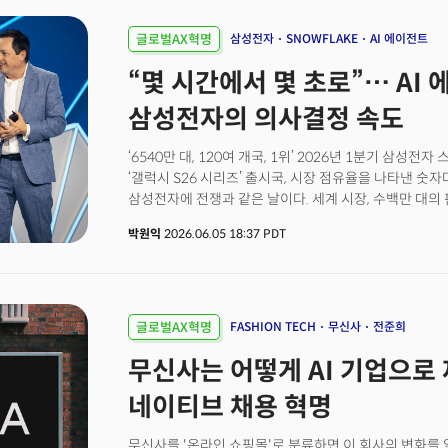
글로벌AX혁명
삼성전자
SNOWFLAKE
AI 에이전트
“몇 시간에서 몇 초로”… AI
삼성전자의 의사결정 속도
‘6540만 대, 120여 개국, 1위’ 2026년 1분기 삼성
‘갤럭시 S26 시리즈’ 출시국, 시장 점유율을 나타낸 숫
삼성전자에 전쟁과 같은 날이다. 세계 시장, 수백만 대의
움직이며 방대한 양의 데이터가 기록, 축적된다. 삼성전자가
박원익
2026.06.05 18:37 PDT
수립해 의사결정에 활용하는 이유가 여기에 있다. 얼마
분석하느냐가 판매 성과에 영향을 미치기 때문이다. 서정
디지털커머스팀장(부사장)은 6월 2일(현지시각) 미국 
‘스노우플레이크 서밋 26(Snowflake Summit 26)
사례를 공개했다.
글로벌AX혁명
FASHION TECH
무신사
전준희
무신사는 어떻게 AI 기업으로
네이티브 채용 혁명
무신사를 '온라인 쇼핑몰'로 분류하면 이 회사의 변화를 읽