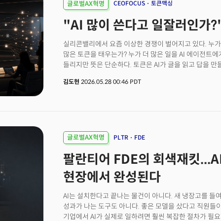
전망됐다. 결국 기계로의 대체가 아닌 인간과 기계의 협
글로벌AX혁명
CEOFOCUS
토큰맥싱
미래의 이야기가 아니다. 글로벌 로봇 스타트업들은 1만 
"AI 많이 쓴다고 일잘러인가
휴머노이드 출시를 준비 중이다. BMW는 피규어 AI와 
투입했고, 메르세데스-벤츠는 앱트로닉의 '아폴로'를 3
검증하고 있다.실제 미국 조지아주 사바나에 있는 LG의
실리콘밸리에서 요즘 이상한 경쟁이 벌어지고 있다. 누가 인
같던 컨베이어 라인이 빠르게 사라지고 있다. 대신 공장 
많은 토큰을 태우는가? 누가 더 많은 일을 AI 에이전트
과 모바일 셔틀이다. 사람이 사용하던 대차를 그대로 활용하고, 작업자가 오르내리던 계단을
들리지만 뜻은 단순하다. 토큰은 AI가 글을 읽고 답을 만
로봇이 그대로 사용하는 방식까지 검토되고 있다. 자동화
연료에 가깝다. AI가 긴 문서를 읽고, 답을 쓰고, 다시 
김도현
2026.05.28 00:46 PDT
기존 제조 환경 자체를 AI 기반으로 전환하는 흐름이다.
많이 들어간다.그래서 토큰을 많이 썼다는 말은 AI를 많
안성준)이 개최한 ‘2026 미국 동남부 제조자동화(M.A
착각이 생긴다. 연료를 많이 태웠다고 좋은 목적지에 도착한
진행 중인 피지컬 AI(Physical AI), 디지털 트윈, AI
사용량은 "AI를 썼다"는 신호일 수 있지만, "일을 잘
세미나에서 드러난 공통적인 트렌드는 미국 제조업이 ‘설비
(CEO) 젠슨 황은 이 흐름을 강하게 밀어붙인 인물로 자
공장’으로 이동하고 있다는 사실이었다. 공장 경쟁력이 
충분한 AI 토큰을 쓰지 않는다면 걱정할 일이라는 취지로
수집하고, 연결하고, 운영 최적화에 활용할 수 있는지로 
글로벌AX혁명
PLTR
FDE
멤버 가입하고 주 3~4회 뷰스레터 무료로 받아보기👉 월
팔란티어 FDE의 회색재킷...
더 빨랐다
현장에서 완성된다
AI는 설치한다고 끝나는 물건이 아니다. 새 냉장고를 
성과가 나는 도구도 아니다. 좋은 모델을 샀다고 직원들이
기업에서 AI가 실제로 일하려면 훨씬 복잡한 절차가 필