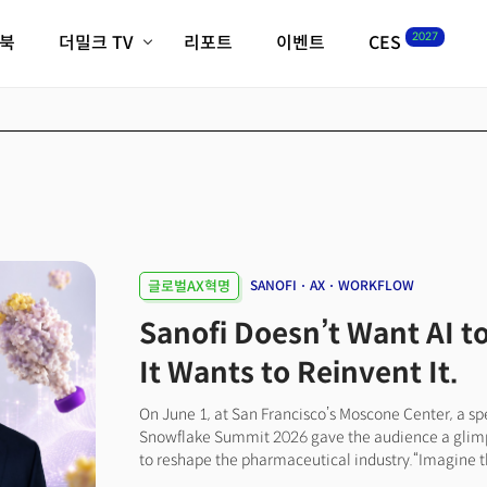
2027
이북
더밀크 TV
리포트
이벤트
CES
전체기사
K-웨이브
최신비디오
비디오
스타트업
혁신원정대
역사 및 개요
인자기(사람,돈,기술 이야기)
필드 가이드
크리스의 뉴욕 시그널
CES2027 with TheM
더밀크 아카데미
글로벌AX혁명
SANOFI
AX
WORKFLOW
더웨이브/트렌드쇼
Sanofi Doesn’t Want AI 
밸리토크
It Wants to Reinvent It.
On June 1, at San Francisco’s Moscone Center, a sp
Snowflake Summit 2026 gave the audience a glimp
to reshape the pharmaceutical industry.“Imagine t
preparing to meet a physician,” said Emmanuel Fre