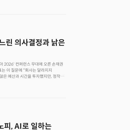
ofi’s internal AI agent, Concierge,
epare for the meeting.’”During the
d a briefing on the physician’s
al conversation starters. Research
pleted in seconds through just a few
for Field, an AI agent developed by
 느린 의사결정과 낡은
 Sanofi’s field representatives
ey meet physicians or visit
anofi is one of the world’s largest
ion in annual sales in 2025. Its
2026' 컨퍼런스 무대에 오른 손재권
eurology, oncology, rare diseases
표는 이 질문에 "회사는 달라지지
dupilumab, is one of its leading
 않은 예산과 시간을 투자했지만, 정작
 the AI industry is not simply
 활용 역량은 높아졌지만 의사결정 구조와
speed and scale of its
 것이다.손 대표는 최근 실리콘밸리에서
e the first biopharma organization
 있다고 강조했다. 이제 기업들이
has brought IT, data, AI,
실행 체계를 바꾸는 조직이라는 것이다.
es together under a unified
이동하고 있다는 분석이다. 손 대표는
ading that transformation. Before
Korea 2026'에서 '2026년,
tives in the media and
행사의 주제는 '인간의 스킬, AI의
sney International and Southeast
노피, AI로 일하는
미 비즈니스 코리아 대표를 비롯해 앤서니 살시토
ught to embed a culture of