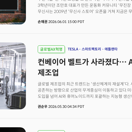
3학년이던 조만호 대표가 만든 운동화 커뮤니티 '무진장 
무신사는 2009년 '무신사 스토어' 오픈을 거쳐 지금은
글로벌 등 5개 플랫폼을 운영하는 복합 커머스 그룹으로
손재권
2026.06.01 15:00 PDT
그것이 아니다. 플랫폼 수수료, 자체 브랜드(무신사 스탠
상품 유통이 거의 4:3:3 비율로 균형 잡힌, 한국에 흔치 
엔지니어 조직은 놀랍게도 그룹 전체에 770명 규모에 달한
가까이가 기술 인력으로 이는 한국 패션 업계 어디서도 
아니라 '플랫폼 테크 컴퍼니'로 인정받을 수 있는가가 그
글로벌AX혁명
TESLA
스마트팩토리
애틀랜타
위에서 2024년 말 합류한 인물이 전준희 CTO다. 그가
컨베이어 벨트가 사라졌다… A
단순했다. 무신사는 패션 회사가 아니라 AI 시대의 패션 
그 전환을 시작할 첫 번째 지점이 바로 '사람'이었다.
제조업
글로벌 제조업의 최근 트렌드는 '생산체계의 재설계'다. 
공존하는 방향으로 산업의 무게중심이 이동하고 있다.미국
도입을 넘어 AI와 휴머노이드까지 포괄하는 지능형 생산
IFR(International Federation of Robotics)
권순우
2026.05.30 04:34 PDT
산업용 로봇 1만 3700대를 설치해 전년 대비 10.7% 
명당 295대로 세계 10위 수준이다.딜로이트의 2026 
600명 중 80%가 스마트 제조 예산의 20% 이상을 투자
피지컬 AI 도입 의향을 밝혔다. 다만 81% 이상의 작업