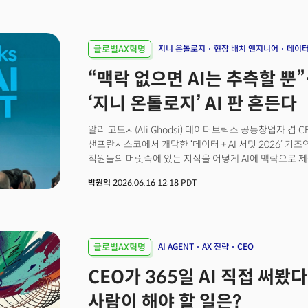
노동력으로 활용하려는 움직임도 빨라지고 있다. 하지만
컨퍼런스 현장에서 프렌하드 CDO를 단독으로 만나 AX 
진행되고 있는지는 여전히 논쟁의 여지가 있다. 수십억 
다음은 인터뷰 전문
사례는 아직 시연과 실험 단계에 머물러 있다는 평가도 
어느 수준의 생산성을 확보했는지, 또 언제부터 본격적인
글로벌AX혁명
지니 온톨로지
현장 배치 엔지니어
데이
핵심 관심사다.LG CNS 명창국 상무(물류·공장자동화·
“맥락 없으면 AI는 추측할 
열린 '테크콘 2026(TechCon 2026)'에서 이러한 
설명했다. 이미 현장에서는 빠른 적용이 이뤄지고 있었다. 마켓컬리 김포 물류센터에는 바퀴를
‘지니 온톨로지’ AI 판 흔든다
장착한 휴머노이드가 실제 업무를 수행 중이다. 주문 상품을
회수하는 작업이다. 이는 단순해 보이지만 반복성과 노동
알리 고드시(Ali Ghodsi) 데이터브릭스 공동창업자 겸 
전적으로 사람의 몫이었다. 휴머노이드가 생산 현장과 
샌프란시스코에서 개막한 ‘데이터 + AI 서밋 2026’ 기
대체하기 시작했다는 점에서 의미있는 사례로 꼽힌다. 🚀
직원들의 머릿속에 있는 지식을 어떻게 AI에 맥락으로 제
뷰스레터 무료로 받아보기👉 컨베이어 벨트가 사라졌다…
모델들에 좋은 맥락만 제공하면 AI가 기업 내부에서 놀라
박원익
2026.06.16 12:18 PDT
AI를 제대로 활용하지 못하고, AI 기반 혁신을 만들어 내
(data context)’이라는 주장이다. 데이터브릭스는 전
있는 글로벌 데이터 AI 기업이다. 포춘 500대 기업의
있다.고드시 CEO는 “맥락이란 조직 안에 있는 모든 데이
문제다. 예를 들어 회의록도 데이터이므로 모든 회의는 
글로벌AX혁명
AI AGENT
AX 전략
CEO
한다”며 “이를 가능하게 하려면 프로세스를 재구성해야 
CEO가 365일 AI 직접 써봤다.
엔지니어(FDE, Forward Deployed Engineer)들
했다. 오늘날 대부분의 엔터프라이즈(enterprise, 기업용)
사람이 해야 할 일은?
with false confidence)’에 불과하다는 게 고드시 