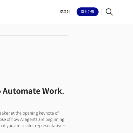
로그인
회원
가입
iilk
to Automate Work.
eaker at the opening keynote of
se of how AI agents are beginning
hat you are a sales representative
nehard, Sanofi’s Executive Vice