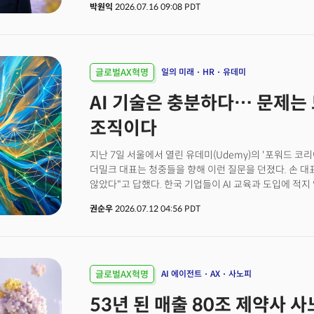
박원익
2026.07.16 09:08 PDT
President and Chief Digital Officer. “You call up San
and say: ‘I’m about to meet Dr. Hannah. Help me pr
live demonstration, Concierge immediately produce
prescribing patterns, clinical interests and potenti
and verification that once took hours could be com
글로벌AX혁명
일의 미래
HR
유데미
questions.The demonstration showcased Concierge 
AI 기술은 충분하다… 문제는
Sanofi in partnership with Snowflake. The tool gives
immediate access to relevant information before th
조직이다
healthcare institutions.Founded in France in 1973, S
biopharmaceutical companies, generating €43.6 bill
지난 7일 서울에서 열린 유데미(Udemy)의 '포워드 코리아 
principal therapeutic areas include immunology, n
더밀크 대표는 청중들을 향해 이런 질문을 던졌다. 손 대
and vaccines. Dupixent, whose active ingredient is 
않았다"고 답했다. 한국 기업들이 AI 교육과 도입에 적지
medicines.What has drawn particular attention from
조직 운영 방식은 크게 달라지지 않았다고 진단이다. AI
Sanofi’s adoption of artificial intelligence, but the 
권순우
2026.07.12 04:56 PDT
실행 방식은 여전히 과거의 틀을 벗어나지 못하고 있다는
transformation. The company has set out to becom
나타나는 변화의 방향을 소개하며 경쟁의 축이 달라지고
powered by AI at scale. To support that ambition, it 
경쟁하는 대상은 AI를 활용해 의사결정 속도를 높이고 
cybersecurity, infrastructure and digital capabiliti
기술 경쟁의 중심이 모델 성능에서 조직 운영 방식으로 
organization.Frenehard is one of the executives le
이날 유데미 비즈니스가 개최한 연례 HR·AI 콘퍼런스 'FWD 
글로벌AX혁명
AI 에이전트
AX
사노피
joining Sanofi, he led digital and technology initia
실리콘밸리는 무엇에 올인하나'를 주제로 강연했다. 올해 
entertainment industry, including roles at Walt Di
53년 된 매출 80조 제약사 사
스케일(Human Skills, AI Scale)'. 우주연 유데
Asian streaming company iflix. At Sanofi, he has so