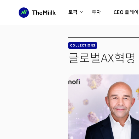
토픽
투자
CEO 플레
에이전틱AI시대
롱제비티/헬스케어
인프라/에너지
미국대전환
COLLECTIONS
피지컬AI/로봇
디지털자산
글로벌AX혁명
AX비즈니스혁명
미래 교육/직업
전체 기사 보기